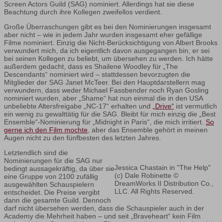
Screen Actors Guild (SAG) nominiert. Allerdings hat sie diese
Beachtung durch ihre Kollegen zweifellos verdient.
Große Überraschungen gibt es bei den Nominierungen insgesamt
aber nicht – wie in jedem Jahr wurden insgesamt eher gefällige
Filme nominiert. Einzig die Nicht-Berücksichtigung von Albert Brooks
verwundert mich, da ich eigentlich davon ausgegangen bin, er sei
bei seinen Kollegen zu beliebt, um übersehen zu werden. Ich hätte
außerdem gedacht, dass es Shailene Woodley für „The
Descendants“ nominiert wird – stattdessen bevorzugten die
Mitglieder der SAG Janet McTeer. Bei den Hauptdarstellern mag
verwundern, dass weder Michael Fassbender noch Ryan Gosling
nominiert wurden, aber „Shame“ hat nun einmal die in den USA
unbeliebte Altersfreigabe „NC-17“ erhalten und
„Drive“
ist vermutlich
ein wenig zu gewalttätig für die SAG. Bleibt für mich einzig die „Best
Ensemble“-Nominierung für „Midnight in Paris“, die mich irritiert.
So
gerne ich den Film mochte
, aber das Ensemble gehört in meinen
Augen nicht zu den fünfbesten des letzten Jahres.
Letztendlich sind die
Nominierungen für die SAG nur
Jessica Chastain in "The Help"
bedingt aussagekräftig, da über sie
(c) Dale Robinette ©
eine Gruppe von 2100 zufällig
DreamWorks II Distribution Co.,
ausgewählten Schauspielern
LLC. All Rights Reserved.
entscheidet. Die Preise vergibt
dann die gesamte Guild. Dennoch
darf nicht übersehen werden, dass die Schauspieler auch in der
Academy die Mehrheit haben – und seit „Braveheart“ kein Film