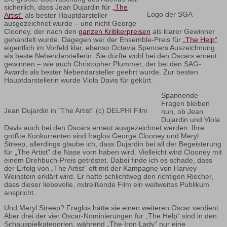
sicherlich, dass Jean Dujardin für
„The
Logo der SGA
Artist“
als bester Hauptdarsteller
ausgezeichnet wurde – und nicht George
Clooney, der nach den
ganzen Kritikerpreisen
als klarer Gewinner
gehandelt wurde. Dagegen war der Ensemble-Preis für
„The Help“
eigentlich im Vorfeld klar, ebenso Octavia Spencers Auszeichnung
als beste Nebendarstellerin. Sie dürfte wohl bei den Oscars erneut
gewinnen – wie auch Christopher Plummer, der bei den SAG-
Awards als bester Nebendarsteller geehrt wurde. Zur besten
Hauptdarstellerin wurde Viola Davis für gekürt.
Spannende
Fragen bleiben
Jean Dujardin in "The Artist" (c) DELPHI Film
nun, ob Jean
Dujardin und Viola
Davis auch bei den Oscars erneut ausgezeichnet werden. Ihre
größte Konkurrenten sind fraglos George Clooney und Meryl
Streep, allerdings glaube ich, dass Dujardin bei all der Begeisterung
für „The Artist“ die Nase vorn haben wird. Vielleicht wird Clooney mit
einem Drehbuch-Preis getröstet. Dabei finde ich es schade, dass
der Erfolg von „The Artist“ oft mit der Kampagne von Harvey
Weinstein erklärt wird. Er hatte schlichtweg den richtigen Riecher,
dass dieser liebevolle, mitreißende Film ein weltweites Publikum
anspricht.
Und Meryl Streep? Fraglos hätte sie einen weiteren Oscar verdient.
Aber drei der vier Oscar-Nominierungen für „The Help“ sind in den
Schauspielkategorien, während „The Iron Lady“ nur eine