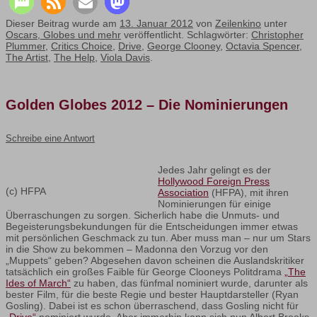
Dieser Beitrag wurde am
13. Januar 2012
von
Zeilenkino
unter
Oscars, Globes und mehr
veröffentlicht. Schlagwörter:
Christopher
Plummer
,
Critics Choice
,
Drive
,
George Clooney
,
Octavia Spencer
,
The Artist
,
The Help
,
Viola Davis
.
Golden Globes 2012 – Die Nominierungen
Schreibe eine Antwort
Jedes Jahr gelingt es der
Hollywood Foreign Press
(c) HFPA
Association
(HFPA), mit ihren
Nominierungen für einige
Überraschungen zu sorgen. Sicherlich habe die Unmuts- und
Begeisterungsbekundungen für die Entscheidungen immer etwas
mit persönlichen Geschmack zu tun. Aber muss man – nur um Stars
in die Show zu bekommen – Madonna den Vorzug vor den
„Muppets“ geben? Abgesehen davon scheinen die Auslandskritiker
tatsächlich ein großes Faible für George Clooneys Politdrama
„The
Ides of March“
zu haben, das fünfmal nominiert wurde, darunter als
bester Film, für die beste Regie und bester Hauptdarsteller (Ryan
Gosling). Dabei ist es schon überraschend, dass Gosling nicht für