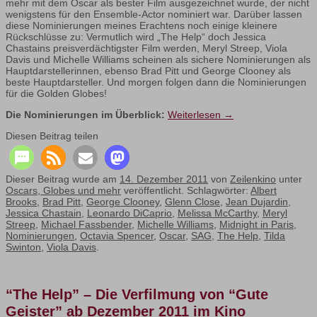
mehr mit dem Oscar als bester Film ausgezeichnet wurde, der nicht
wenigstens für den Ensemble-Actor nominiert war. Darüber lassen
diese Nominierungen meines Erachtens noch einige kleinere
Rückschlüsse zu: Vermutlich wird „The Help“ doch Jessica
Chastains preisverdächtigster Film werden, Meryl Streep, Viola
Davis und Michelle Williams scheinen als sichere Nominierungen als
Hauptdarstellerinnen, ebenso Brad Pitt und George Clooney als
beste Hauptdarsteller. Und morgen folgen dann die Nominierungen
für die Golden Globes!
Die Nominierungen im Überblick:
Weiterlesen
→
Diesen Beitrag teilen
Dieser Beitrag wurde am
14. Dezember 2011
von
Zeilenkino
unter
Oscars, Globes und mehr
veröffentlicht. Schlagwörter:
Albert
Brooks
,
Brad Pitt
,
George Clooney
,
Glenn Close
,
Jean Dujardin
,
Jessica Chastain
,
Leonardo DiCaprio
,
Melissa McCarthy
,
Meryl
Streep
,
Michael Fassbender
,
Michelle Williams
,
Midnight in Paris
,
Nominierungen
,
Octavia Spencer
,
Oscar
,
SAG
,
The Help
,
Tilda
Swinton
,
Viola Davis
.
“The Help” – Die Verfilmung von “Gute
Geister” ab Dezember 2011 im Kino