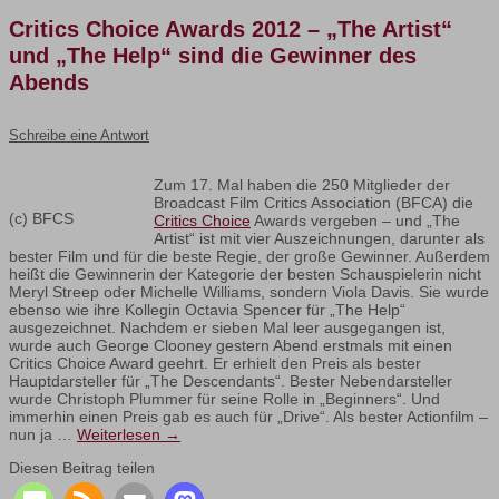
Critics Choice Awards 2012 – „The Artist“
und „The Help“ sind die Gewinner des
Abends
Schreibe eine Antwort
Zum 17. Mal haben die 250 Mitglieder der
Broadcast Film Critics Association (BFCA) die
(c) BFCS
Critics Choice
Awards vergeben – und „The
Artist“ ist mit vier Auszeichnungen, darunter als
bester Film und für die beste Regie, der große Gewinner. Außerdem
heißt die Gewinnerin der Kategorie der besten Schauspielerin nicht
Meryl Streep oder Michelle Williams, sondern Viola Davis. Sie wurde
ebenso wie ihre Kollegin Octavia Spencer für „The Help“
ausgezeichnet. Nachdem er sieben Mal leer ausgegangen ist,
wurde auch George Clooney gestern Abend erstmals mit einen
Critics Choice Award geehrt. Er erhielt den Preis als bester
Hauptdarsteller für „The Descendants“. Bester Nebendarsteller
wurde Christoph Plummer für seine Rolle in „Beginners“. Und
immerhin einen Preis gab es auch für „Drive“. Als bester Actionfilm –
nun ja …
Weiterlesen
→
Diesen Beitrag teilen