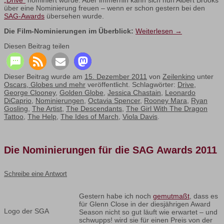
„Drive“
nominiert wurde. Aber immerhin kann sich nun Albert Brooks
über eine Nominierung freuen – wenn er schon gestern bei den
SAG-Awards
übersehen wurde.
Die Film-Nominierungen im Überblick:
Weiterlesen
→
Diesen Beitrag teilen
Dieser Beitrag wurde am
15. Dezember 2011
von
Zeilenkino
unter
Oscars, Globes und mehr
veröffentlicht. Schlagwörter:
Drive
,
George Clooney
,
Golden Globe
,
Jessica Chastain
,
Leonardo
DiCaprio
,
Nominierungen
,
Octavia Spencer
,
Rooney Mara
,
Ryan
Gosling
,
The Artist
,
The Descendants
,
The Girl With The Dragon
Tattoo
,
The Help
,
The Ides of March
,
Viola Davis
.
Die Nominierungen für die SAG Awards 2011
Schreibe eine Antwort
Gestern habe ich noch
gemutmaßt
, dass es
für Glenn Close in der diesjährigen Award
Logo der SGA
Season nicht so gut läuft wie erwartet – und
schwupps! wird sie für einen Preis von der