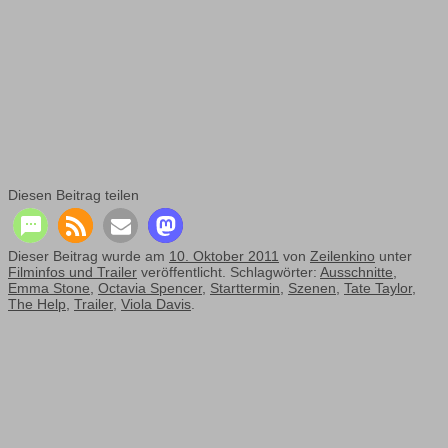
Diesen Beitrag teilen
Dieser Beitrag wurde am
10. Oktober 2011
von
Zeilenkino
unter
Filminfos und Trailer
veröffentlicht. Schlagwörter:
Ausschnitte
,
Emma Stone
,
Octavia Spencer
,
Starttermin
,
Szenen
,
Tate Taylor
,
The Help
,
Trailer
,
Viola Davis
.