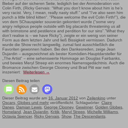
Bieber auf der sicheren Seite, lediglich bei der Anmoderation von
Colin Firth, (Ricky Gervais: “What you don’t know about him is he’s
very racist. Very, I mean, really nasty stuff.” und “I’ve also seen him
punch a little blind kitten“. “Please welcome the evil Colin Firth!”), die
von dem SChauspieler souverän gekontert wurde (“some very
angry religious people outside with big placards threatening us all
with brimstone and pestilence and perdition for our sins”.”What they
don’t realise is – we have Ricky”), zeigte er ein wenig von seiner
Form aus dem letzten Jahr und ließ Bissigkeit vermissen. Dadurch
wurde die Show recht langweilig, zumal fast ausschließlich die
Favoriten gewonnen haben. Bei den Dankesreden, zeige Jean
Dujardin – ausgezeichnet als bester Komödien-Hauptdarsteller für
„The Artist“ – eine sehenswerte Hommage an Douglas Fairbanks,
und bewies Meryl Streep ein enormes Namensgedächtnis. Auch die
Bromance zwischen George Clooney und Brad Pitt war nett
inszeniert:
Weiterlesen
→
Diesen Beitrag teilen
Dieser Beitrag wurde am
16. Januar 2012
von
Zeilenkino
unter
Oscars, Globes und mehr
veröffentlicht. Schlagwörter:
Claire
Danes
,
Damian Lewis
,
George Clooney
,
Gewinner
,
Golden Globes
,
Homeland
,
Jean Dujardin
,
Kritik
,
Meryl Streep
,
Michelle Williams
,
Octavia Spencer
,
Ricky Gervais
,
Show
,
The Descendants
.