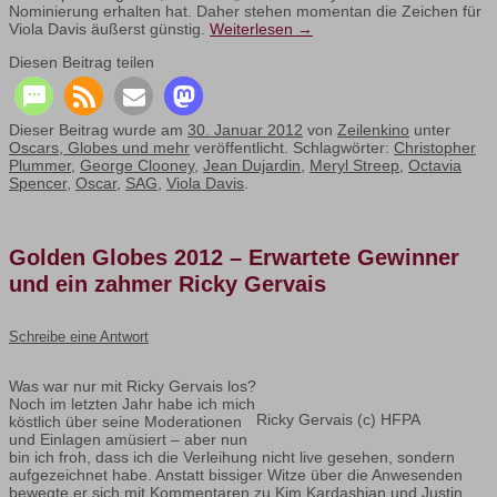
Nominierung erhalten hat. Daher stehen momentan die Zeichen für
Viola Davis äußerst günstig.
Weiterlesen
→
Diesen Beitrag teilen
Dieser Beitrag wurde am
30. Januar 2012
von
Zeilenkino
unter
Oscars, Globes und mehr
veröffentlicht. Schlagwörter:
Christopher
Plummer
,
George Clooney
,
Jean Dujardin
,
Meryl Streep
,
Octavia
Spencer
,
Oscar
,
SAG
,
Viola Davis
.
Golden Globes 2012 – Erwartete Gewinner
und ein zahmer Ricky Gervais
Schreibe eine Antwort
Was war nur mit Ricky Gervais los?
Noch im letzten Jahr habe ich mich
Ricky Gervais (c) HFPA
köstlich über seine Moderationen
und Einlagen amüsiert – aber nun
bin ich froh, dass ich die Verleihung nicht live gesehen, sondern
aufgezeichnet habe. Anstatt bissiger Witze über die Anwesenden
bewegte er sich mit Kommentaren zu Kim Kardashian und Justin