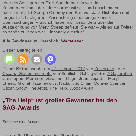
eher ein Absingen der Titel. Aber immerhin war der
Zusammenschnitt der Filme vorher witzig – und anscheinend
übernimmt jetzt George Clooney den Part von Jack Nicholson und
fungiert als Lachgarant. Ansonsten gab es einige kleinere
Überraschungen – und ich habe mich besonders über die
Auszeichnung von Meryl Streep gefreut. Sie war – wie es auf Twitter
so schön zu lesen war – insanely overdue!
Alle Gewinner im Überblick:
Weiterlesen
→
Diesen Beitrag teilen
Dieser Beitrag wurde am
27. Februar 2012
von
Zeilenkino
unter
Oscars, Globes und mehr
veröffentlicht. Schlagwörter:
A Separation
,
Christopher Plummer
,
Gewinner
,
Hugo
,
Jean Dujardin
,
Meryl
Streep
,
Michel Hazanavicius
,
Nadar und Simin
,
Octavia Spencer
,
Oscar
,
Show
,
The Artist
,
The Help
,
Woody Allen
.
„The Help“ ist großer Gewinner bei den
SAG-Awards
Schreibe eine Antwort
Die größte Überraschung des Abends war