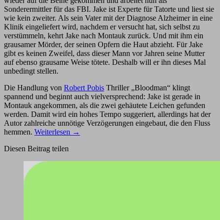
wieder auf die Beine gekommen und arbeitet nun als
Sonderermittler für das FBI. Jake ist Experte für Tatorte und liest sie
wie kein zweiter. Als sein Vater mit der Diagnose Alzheimer in eine
Klinik eingeliefert wird, nachdem er versucht hat, sich selbst zu
verstümmeln, kehrt Jake nach Montauk zurück. Und mit ihm ein
grausamer Mörder, der seinen Opfern die Haut abzieht. Für Jake
gibt es keinen Zweifel, dass dieser Mann vor Jahren seine Mutter
auf ebenso grausame Weise tötete. Deshalb will er ihn dieses Mal
unbedingt stellen.
Die Handlung von
Robert Pobis
Thriller „Bloodman“ klingt
spannend und beginnt auch vielversprechend: Jake ist gerade in
Montauk angekommen, als die zwei gehäutete Leichen gefunden
werden. Damit wird ein hohes Tempo suggeriert, allerdings hat der
Autor zahlreiche unnötige Verzögerungen eingebaut, die den Fluss
hemmen.
Weiterlesen
→
Diesen Beitrag teilen