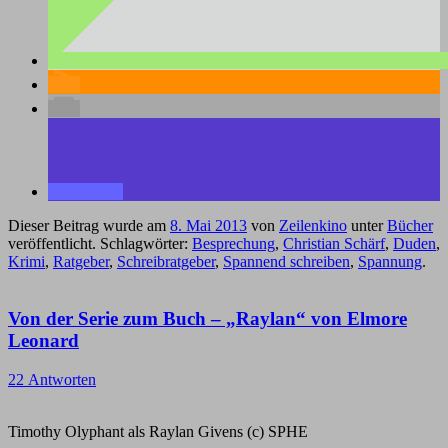
Dieser Beitrag wurde am
8. Mai 2013
von
Zeilenkino
unter
Bücher
veröffentlicht. Schlagwörter:
Besprechung
,
Christian Schärf
,
Duden
,
Krimi
,
Ratgeber
,
Schreibratgeber
,
Spannend schreiben
,
Spannung
.
Von der Serie zum Buch – „Raylan“ von Elmore
Leonard
22 Antworten
Timothy Olyphant als Raylan Givens (c) SPHE