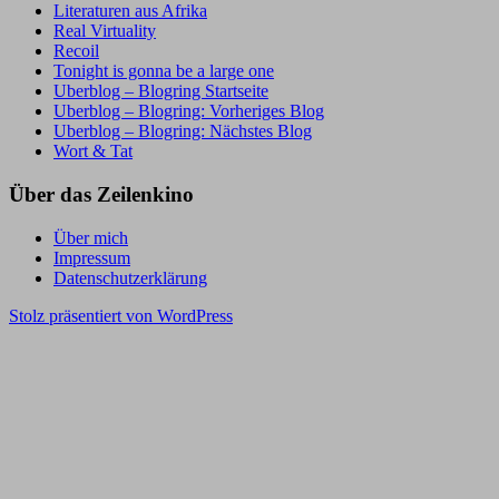
Literaturen aus Afrika
Real Virtuality
Recoil
Tonight is gonna be a large one
Uberblog – Blogring Startseite
Uberblog – Blogring: Vorheriges Blog
Uberblog – Blogring: Nächstes Blog
Wort & Tat
Über das Zeilenkino
Über mich
Impressum
Datenschutzerklärung
Stolz präsentiert von WordPress