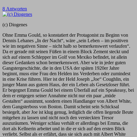
8 Antworten
(c) Diogenes
Ohne Emma Gould, so konstatiert der Protagonist zu Beginn von
Dennis Lehanes „In der Nacht“, wäre „sein Leben – im positiven
wie im negativen Sinne – nicht halb so bemerkenswert verlaufen“.
Da er gerade mit seinen Füßen in einem Block Zement steckt und
sich auf einem Schlepper im Golf von Mexiko befindet, ist allein
dieser Gedanken schon bemerkenswert. Aber wie in jeder guten
Gangstergeschichte, die in den USA der späten 1920er Jahre
beginnt, muss eine Frau den Helden ins Verderben oder zumindest
in eine Krise führen. Hier ist der Held Joseph „Joe“ Coughlin, ein
junger Mann aus gutem Haus, der ein Leben als Gesetzloser führt.
Er begegnet Emma Gould bei einem Überfall auf ein Speakeasy, bei
dem er entgegen seiner Annahme nicht nur ein paar „müde
Gestalten“ ausnimmt, sondern einen Handlanger von Albert White,
dem Gangsterboss von Boston. Damit scheint sein Schicksal
besiegelt, aber Joe ist klug genug, lediglich die offen liegende Beute
mitgehen zu lassen und nicht noch den versteckten Tresor
auszuräumen. Weniger schlau verhält er allerdings bei Emma, die
dort als Kellnerin arbeitet und in die er sich auf den ersten Blick
verliebt. Selbst als er erfährt, dass sie sich auch mit Albert White