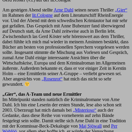
Am gestrigen Abend stellte
Arne Dahl
seinen neuen Thriller
„Gier“
im Rahmen der
lit.Cologne
auf dem Literaturschiff RheinEnergie
vor. Und der Abend mit dem schwedischen Krimiautor hat mir sehr
gut gefallen. Das Gespräch mit Anne Bubenzer fand überwiegend
auf Deutsch statt, da Arne Dahl zeitweise auch in Berlin lebt.
Zwischendurch las Gerd Köster sehr hörenswert aus dem Thriller,
dabei fühlte ich mich mal wieder in meinem Ansinnen bestärkt, dass
Bücher am besten von professionellen Sprechern vorgelesen werden
sollte. Insgesamt stimmte die Mischung aus Vorlesen und Gespräch,
zumal Arne Dahl einige interessante Ansichten über die
Wirtschaftskrise, Europa und dem Kriminalroman im Allgemeinen
äußerste. Außerdem bekannte er, dass er vor einiger Zeit in Kerstin
Holm – eine Ermittlerin seiner A-Gruppe – verliebt gewesen sei.
Aber angesichts von
„Rosenrot“
hat mich das nicht so sehr
gewundert.
„Gier“, das A-Team und neue Ermittler
Im Mittelpunkt standen natürlich die Kriminalromane von Arne
Dahl. Ich bin eine Leserin der ersten Stunde, lese also schon seit
2003. Überzeugt hat mich damals bei
„Misterioso“
auch der
Gedanke, dass diese Reihe von vorneherein auf zehn Bände
festgelegt sein sollte. Damit stellte sich Arne Dahl in eine Tradition
mit der Kommissar-Beck-Dekalogie von
Maj Sjöwall
und
Per
Wahlöö
, vor allem aber hoffte ich, er würde der Versuchung