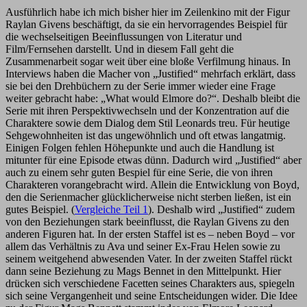
Ausführlich habe ich mich bisher hier im Zeilenkino mit der Figur
Raylan Givens beschäftigt, da sie ein hervorragendes Beispiel für
die wechselseitigen Beeinflussungen von Literatur und
Film/Fernsehen darstellt. Und in diesem Fall geht die
Zusammenarbeit sogar weit über eine bloße Verfilmung hinaus. In
Interviews haben die Macher von „Justified“ mehrfach erklärt, dass
sie bei den Drehbüchern zu der Serie immer wieder eine Frage
weiter gebracht habe: „What would Elmore do?“. Deshalb bleibt die
Serie mit ihren Perspektivwechseln und der Konzentration auf die
Charaktere sowie dem Dialog dem Stil Leonards treu. Für heutige
Sehgewohnheiten ist das ungewöhnlich und oft etwas langatmig.
Einigen Folgen fehlen Höhepunkte und auch die Handlung ist
mitunter für eine Episode etwas dünn. Dadurch wird „Justified“ aber
auch zu einem sehr guten Bespiel für eine Serie, die von ihren
Charakteren vorangebracht wird. Allein die Entwicklung von Boyd,
den die Serienmacher glücklicherweise nicht sterben ließen, ist ein
gutes Beispiel. (
Vergleiche Teil 1
). Deshalb wird „Justified“ zudem
von den Beziehungen stark beeinflusst, die Raylan Givens zu den
anderen Figuren hat. In der ersten Staffel ist es – neben Boyd – vor
allem das Verhältnis zu Ava und seiner Ex-Frau Helen sowie zu
seinem weitgehend abwesenden Vater. In der zweiten Staffel rückt
dann seine Beziehung zu Mags Bennet in den Mittelpunkt. Hier
drücken sich verschiedene Facetten seines Charakters aus, spiegeln
sich seine Vergangenheit und seine Entscheidungen wider. Die Idee