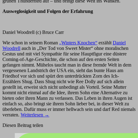
grünen Thunderbird auf – und bringt diese Welt ins Wanken.
Ausweglosigkeit und Folgen der Erfahrung
Daniel Woodrell (c) Bruce Carr
Wie schon in seinem Roman
„Winters Knochen“
erzählt
Daniel
Woodrell
auch in „Der Tod von Sweet Mister“ ohne moralischen
Gestus und mit viel Sympathie für seine Hauptfigur eine düstere
Coming-of-Age-Geschichte, die schon auf den ersten Seiten
gefangen nimmt. Mühelos taucht man in diese fremde Welt in dem
vergessenen Landstrich der USA ein, sieht das bunte Haus am
Friedhof vor sich und spürt den unterdrückten Zorn des Ich-
Erzählers Shug. Dass Shug nicht wie Ree Dolly auf sich allein
gestellt ist, erweist sich nicht unbedingt als Vorteil. Seine Mutter
kommt nicht einmal auf die Idee, ihrem Sohn eine Alternative zu
bieten oder ihren Mann zu verlassen. Das Leben in ihren Augen ist
einfach so, also bringt sie ihrem Sohn lieber bei, in dieser Welt zu
überleben. Dafür muss er immer hellwach sein und darf Red niemals
verraten.
Weiterlesen
→
Diesen Beitrag teilen