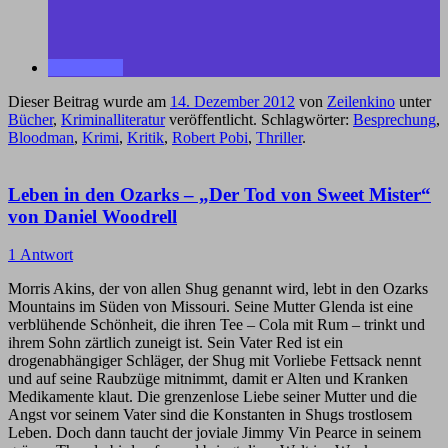
Dieser Beitrag wurde am
14. Dezember 2012
von
Zeilenkino
unter
Bücher
,
Kriminalliteratur
veröffentlicht. Schlagwörter:
Besprechung
,
Bloodman
,
Krimi
,
Kritik
,
Robert Pobi
,
Thriller
.
Leben in den Ozarks – „Der Tod von Sweet Mister“
von Daniel Woodrell
1 Antwort
Morris Akins, der von allen Shug genannt wird, lebt in den Ozarks
Mountains im Süden von Missouri. Seine Mutter Glenda ist eine
verblühende Schönheit, die ihren Tee – Cola mit Rum – trinkt und
ihrem Sohn zärtlich zuneigt ist. Sein Vater Red ist ein
drogenabhängiger Schläger, der Shug mit Vorliebe Fettsack nennt
und auf seine Raubzüge mitnimmt, damit er Alten und Kranken
Medikamente klaut. Die grenzenlose Liebe seiner Mutter und die
Angst vor seinem Vater sind die Konstanten in Shugs trostlosem
Leben. Doch dann taucht der joviale Jimmy Vin Pearce in seinem