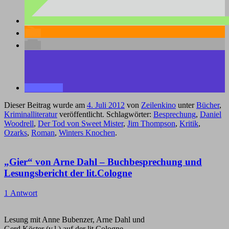
Dieser Beitrag wurde am
4. Juli 2012
von
Zeilenkino
unter
Bücher
,
Kriminalliteratur
veröffentlicht. Schlagwörter:
Besprechung
,
Daniel
Woodrell
,
Der Tod von Sweet Mister
,
Jim Thompson
,
Kritik
,
Ozarks
,
Roman
,
Winters Knochen
.
„Gier“ von Arne Dahl – Buchbesprechung und
Lesungsbericht der lit.Cologne
1 Antwort
Lesung mit Anne Bubenzer, Arne Dahl und
Gerd Köster (v.l.) auf der lit.Cologne