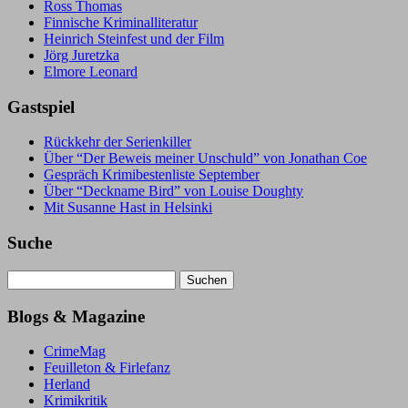
Ross Thomas
Finnische Kriminalliteratur
Heinrich Steinfest und der Film
Jörg Juretzka
Elmore Leonard
Gastspiel
Rückkehr der Serienkiller
Über “Der Beweis meiner Unschuld” von Jonathan Coe
Gespräch Krimibestenliste September
Über “Deckname Bird” von Louise Doughty
Mit Susanne Hast in Helsinki
Suche
Suchen
nach:
Blogs & Magazine
CrimeMag
Feuilleton & Firlefanz
Herland
Krimikritik