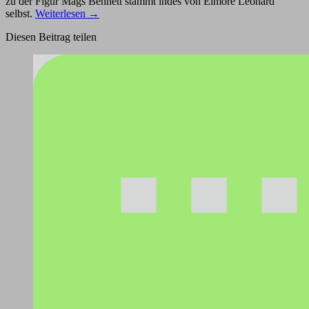
zu der Figur Mags Bennett stammt indes von Elmore Leonard
selbst.
Weiterlesen
→
Diesen Beitrag teilen