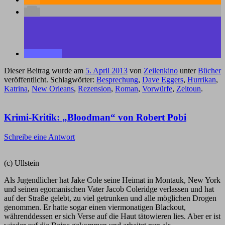
Dieser Beitrag wurde am
5. April 2013
von
Zeilenkino
unter
Bücher
veröffentlicht. Schlagwörter:
Besprechung
,
Dave Eggers
,
Hurrikan
,
Katrina
,
New Orleans
,
Rezension
,
Roman
,
Vorwürfe
,
Zeitoun
.
Krimi-Kritik: „Bloodman“ von Robert Pobi
Schreibe eine Antwort
(c) Ullstein
Als Jugendlicher hat Jake Cole seine Heimat in Montauk, New York
und seinen egomanischen Vater Jacob Coleridge verlassen und hat
auf der Straße gelebt, zu viel getrunken und alle möglichen Drogen
genommen. Er hatte sogar einen viermonatigen Blackout,
währenddessen er sich Verse auf die Haut tätowieren lies. Aber er ist