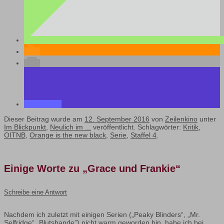
Dieser Beitrag wurde am
12. September 2016
von
Zeilenkino
unter
Im Blickpunkt
,
Neulich im ...
veröffentlicht. Schlagwörter:
Kritik
,
OITNB
,
Orange is the new black
,
Serie
,
Staffel 4
.
Einige Worte zu „Grace und Frankie“
Schreibe eine Antwort
Nachdem ich zuletzt mit einigen Serien („Peaky Blinders“, „Mr.
Selfridge“,„Blutsbande”) nicht warm geworden bin, habe ich bei