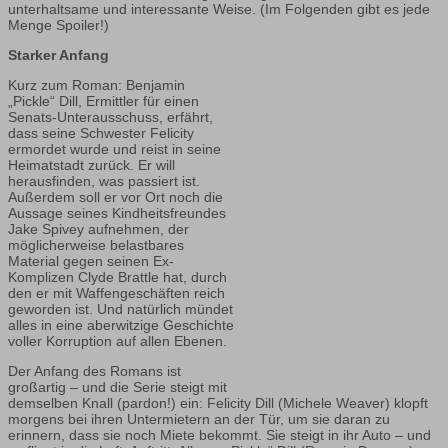
unterhaltsame und interessante Weise. (Im Folgenden gibt es jede
Menge Spoiler!)
Starker Anfang
Kurz zum Roman: Benjamin
„Pickle“ Dill, Ermittler für einen
Senats-Unterausschuss, erfährt,
dass seine Schwester Felicity
ermordet wurde und reist in seine
Heimatstadt zurück. Er will
herausfinden, was passiert ist.
Außerdem soll er vor Ort noch die
Aussage seines Kindheitsfreundes
Jake Spivey aufnehmen, der
möglicherweise belastbares
Material gegen seinen Ex-
Komplizen Clyde Brattle hat, durch
den er mit Waffengeschäften reich
geworden ist. Und natürlich mündet
alles in eine aberwitzige Geschichte
voller Korruption auf allen Ebenen.
Der Anfang des Romans ist
großartig – und die Serie steigt mit
demselben Knall (pardon!) ein: Felicity Dill (Michele Weaver) klopft
morgens bei ihren Untermietern an der Tür, um sie daran zu
erinnern, dass sie noch Miete bekommt. Sie steigt in ihr Auto – und