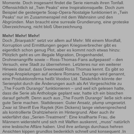
Momente. Doch insgesamt findet die Serie niemals ihren Tonfall.
Offensichtlich ist „Twin Peaks“ eine Inspirationsquelle. Doch zum
Beispiel die gesteigerte Soap-Opera-Nostalgie funktioniert in „Twin
Peaks“ nur im Zusammenspiel mit dem Wahnsinn und den
Abgründen. Man braucht eine surreale Grundierung, eine groteske
Überzeichnung, nicht bloß Überzeichnung.
Mehr! Mehr! Mehr!
Doch „Briarpatch“ setzt vor allem auf Mehr: Mit einem Mordfall,
Korruption und Ermittlungen gegen Kriegsverbrecher gibt es
eigentlich schon genug Plot, aber es kommt noch etwas hinzu:
Plötzlich geht es um illegale Migration, Drogenhandel,
Drohnenangriffe sowie – Ross-Thomas-Fans aufgepasst! – den
Versuch, eine Stadt zu übernehmen. Letzteres nur ein weiterer
Hinweis darauf, dass Greenwald Ross Thomas kennt. Es gibt so
einige Anspielungen auf andere Romane, Durango wird genannt,
eine Produktionsfirma heißt Voodoo Ltd. Tatsächlich könnte der
Serienplot durch die Änderungen auch als Art Vorgeschichte zu
„The Fourth Durango“ funktionieren – und weil ich gelesen hatte,
dass die Serie als Anthologie geplant war, hatte ich ein bisschen
darauf gehofft. Denn auch aus „The Fourth Durango“ ließe sich eine
gute Serie machen. Stattdessen: Guter Ansatz, plump umgesetzt.
Zwar ist Sheriff Eve Raytek (Kim Dickens) lange vielversprechend
als kontrollierte Drahtzieherin im Hintergrund. Aber auch ihr
widerfährt das „Serien-Treatment“: Eine knallharte Frau, die
Männern widersteht und sich mit Waffen auskennt, „muss“ natürlich
eine lesbische Affäre haben. Und ihre anfangs durchaus hehren
Ansichten kippen grundlos bedenklich schnell und konsequent .In