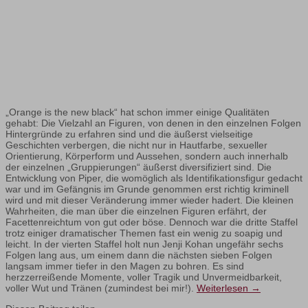
„Orange is the new black“ hat schon immer einige Qualitäten
gehabt: Die Vielzahl an Figuren, von denen in den einzelnen Folgen
Hintergründe zu erfahren sind und die äußerst vielseitige
Geschichten verbergen, die nicht nur in Hautfarbe, sexueller
Orientierung, Körperform und Aussehen, sondern auch innerhalb
der einzelnen „Gruppierungen“ äußerst diversifiziert sind. Die
Entwicklung von Piper, die womöglich als Identifikationsfigur gedacht
war und im Gefängnis im Grunde genommen erst richtig kriminell
wird und mit dieser Veränderung immer wieder hadert. Die kleinen
Wahrheiten, die man über die einzelnen Figuren erfährt, der
Facettenreichtum von gut oder böse. Dennoch war die dritte Staffel
trotz einiger dramatischer Themen fast ein wenig zu soapig und
leicht. In der vierten Staffel holt nun Jenji Kohan ungefähr sechs
Folgen lang aus, um einem dann die nächsten sieben Folgen
langsam immer tiefer in den Magen zu bohren. Es sind
herzzerreißende Momente, voller Tragik und Unvermeidbarkeit,
voller Wut und Tränen (zumindest bei mir!).
Weiterlesen
→