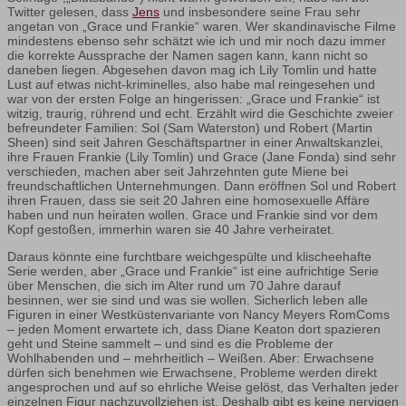
Twitter gelesen, dass
Jens
und insbesondere seine Frau sehr
angetan von „Grace und Frankie“ waren. Wer skandinavische Filme
mindestens ebenso sehr schätzt wie ich und mir noch dazu immer
die korrekte Aussprache der Namen sagen kann, kann nicht so
daneben liegen. Abgesehen davon mag ich Lily Tomlin und hatte
Lust auf etwas nicht-kriminelles, also habe mal reingesehen und
war von der ersten Folge an hingerissen: „Grace und Frankie“ ist
witzig, traurig, rührend und echt. Erzählt wird die Geschichte zweier
befreundeter Familien: Sol (Sam Waterston) und Robert (Martin
Sheen) sind seit Jahren Geschäftspartner in einer Anwaltskanzlei,
ihre Frauen Frankie (Lily Tomlin) und Grace (Jane Fonda) sind sehr
verschieden, machen aber seit Jahrzehnten gute Miene bei
freundschaftlichen Unternehmungen. Dann eröffnen Sol und Robert
ihren Frauen, dass sie seit 20 Jahren eine homosexuelle Affäre
haben und nun heiraten wollen. Grace und Frankie sind vor dem
Kopf gestoßen, immerhin waren sie 40 Jahre verheiratet.
Daraus könnte eine furchtbare weichgespülte und klischeehafte
Serie werden, aber „Grace und Frankie“ ist eine aufrichtige Serie
über Menschen, die sich im Alter rund um 70 Jahre darauf
besinnen, wer sie sind und was sie wollen. Sicherlich leben alle
Figuren in einer Westküstenvariante von Nancy Meyers RomComs
– jeden Moment erwartete ich, dass Diane Keaton dort spazieren
geht und Steine sammelt – und sind es die Probleme der
Wohlhabenden und – mehrheitlich – Weißen. Aber: Erwachsene
dürfen sich benehmen wie Erwachsene, Probleme werden direkt
angesprochen und auf so ehrliche Weise gelöst, das Verhalten jeder
einzelnen Figur nachzuvollziehen ist. Deshalb gibt es keine nervigen