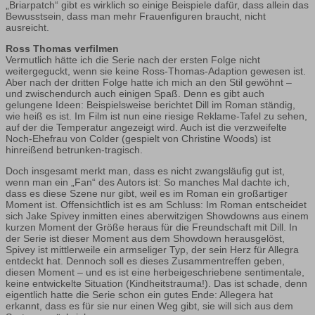
„Briarpatch“ gibt es wirklich so einige Beispiele dafür, dass allein das
Bewusstsein, dass man mehr Frauenfiguren braucht, nicht
ausreicht.
Ross Thomas verfilmen
Vermutlich hätte ich die Serie nach der ersten Folge nicht
weitergeguckt, wenn sie keine Ross-Thomas-Adaption gewesen ist.
Aber nach der dritten Folge hatte ich mich an den Stil gewöhnt –
und zwischendurch auch einigen Spaß. Denn es gibt auch
gelungene Ideen: Beispielsweise berichtet Dill im Roman ständig,
wie heiß es ist. Im Film ist nun eine riesige Reklame-Tafel zu sehen,
auf der die Temperatur angezeigt wird. Auch ist die verzweifelte
Noch-Ehefrau von Colder (gespielt von Christine Woods) ist
hinreißend betrunken-tragisch.
Doch insgesamt merkt man, dass es nicht zwangsläufig gut ist,
wenn man ein „Fan“ des Autors ist: So manches Mal dachte ich,
dass es diese Szene nur gibt, weil es im Roman ein großartiger
Moment ist. Offensichtlich ist es am Schluss: Im Roman entscheidet
sich Jake Spivey inmitten eines aberwitzigen Showdowns aus einem
kurzen Moment der Größe heraus für die Freundschaft mit Dill. In
der Serie ist dieser Moment aus dem Showdown herausgelöst,
Spivey ist mittlerweile ein armseliger Typ, der sein Herz für Allegra
entdeckt hat. Dennoch soll es dieses Zusammentreffen geben,
diesen Moment – und es ist eine herbeigeschriebene sentimentale,
keine entwickelte Situation (Kindheitstrauma!). Das ist schade, denn
eigentlich hatte die Serie schon ein gutes Ende: Allegera hat
erkannt, dass es für sie nur einen Weg gibt, sie will sich aus dem