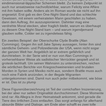
eindimensional-läppischer Schemen bleibt. Zu keinem Zeitpunkt ist
auch nur ansatzweise nachvollziehbar, warum Felicity eine Affäre
mit ihm haben sollte. Anders als im Roman wurde sie nicht auf ihn
angesetzt: Erst gab es den One-Night-Stand und das schlechte
Gewissen, mit einem verheirateten Mann geschlafen zu haben,
dann den Auftrag, ihn auszuspionieren. Dahinter mag eine
verdrehte Moral stecken, aber fraglich bleibt, warum es überhaupt
zu diesem One-Night-Stand kam – und warum irgendjemand
glauben sollte, Colder sei zu irgendetwas fähig.
Ein zweites Beispiel: der Oberschurke Clyde Brattle (Alan
Cummings). Gegen ihn soll Jake Spivey aussagen, hinter ihm sind
sämtliche Geheim- und Polizeidienste der USA, wenn nicht sogar
der ganzen Welt her. Angeblich ist er extrem gefährlich und
durchtrieben. In der Serie wird er nun von Alan Cummings in
vorhersehbarer Weise als sadistischer Verrückter gespielt und ist
grotesk-lachhaft. Um seinen Wahnsinn zu unterstreichen, reichen
die wörtlichen Berichte von Kriegsschweinereien und brutalen
Morden in Syrien und Mexiko nicht aus, sondern Brattle muss auch
noch eine Fabrik anzünden, in der illegale Migranten
untergekommen sind. Damit nun auch jeder mitbekommt, wie böse
er ist. Das ist zu plump
Diese Figurenüberzeichnung ist Teil der comichaften Inszenierung,
bei der aber nur selten Originalität durchschimmert. Diese Momente
sind rar: Als Allegra in ihrer Heimatstadt ankommt, sind gerade die
Tiere des örtlichen Zoos entlaufen. Das sorgt anfangs für allerhand
absurde Bilder und Dialoge, am Ende aber schafft es zwei tolle