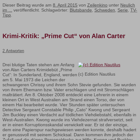
Dieser Beitrag wurde am
8. April 2015
von
Zeilenkino
unter
Neulich
im ...
veröffentlicht. Schlagwörter:
Blutsbande
,
Schweden
,
Serie
,
TV-
Tipp
.
Krimi-Kritik: „Prime Cut“ von Alan Carter
2 Antworten
Drei blutige Taten stehen am Anfang
von Alan Carters Krimidebüt „Prime
(c) Edition Nautilus
Cut“: In Sunderland, England, werden
am 5. Mai 1973 die Leichen der
schwangeren Chrissy und ihrem Sohn Stevie gefunden. Sie wurden
von ihrem Ehemann bzw. Vater erschlagen und mit Stromschlägen
malträtiert. Am 8. Oktober 2008 entdeckt eine Lehrerin in einem
kleinen Ort in West Australien am Strand einen Torso, der von
einem Hai bearbeitet wurde. Vier Stunden später untersuchen
Detective Sergeant Constable Philip „Cato“ Kwong und Sergeant
Jim Buckley einen Verdacht auf tödlichen Viehdiebstahl, ebenfalls in
West-Australien. Kwong wurde ins Viehdezernat strafversetzt, seit
er in einen Korruptionsskandal verwickelt war. Er ist der einzige,
dem eine Papierspur nachgewiesen werden konnte, deshalb hadert
er genussvoll mit seinem Schicksal. Dann kommen ihm jedoch der
Zufall und die dünne Personaldecke zur Hilfe: Kwong und Buckley