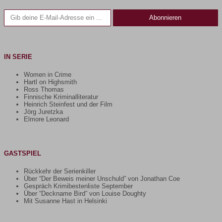
Gib deine E-Mail-Adresse ein ...
Abonnieren
IN SERIE
Women in Crime
Hartl on Highsmith
Ross Thomas
Finnische Kriminalliteratur
Heinrich Steinfest und der Film
Jörg Juretzka
Elmore Leonard
GASTSPIEL
Rückkehr der Serienkiller
Über “Der Beweis meiner Unschuld” von Jonathan Coe
Gespräch Krimibestenliste September
Über “Deckname Bird” von Louise Doughty
Mit Susanne Hast in Helsinki