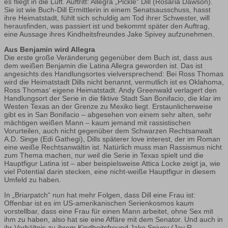
es fliegt in die Luft. Auftritt: Allegra „Pickle“ Dill (Rosaria Dawson).
Sie ist wie Buch-Dill Ermittlerin in einem Senatsausschuss, hasst
ihre Heimatstadt, fühlt sich schuldig am Tod ihrer Schwester, will
herausfinden, was passiert ist und bekommt später den Auftrag,
eine Aussage ihres Kindheitsfreundes Jake Spivey aufzunehmen.
Aus Benjamin wird Allegra
Die erste große Veränderung gegenüber dem Buch ist, dass aus
dem weißen Benjamin die Latina Allegra geworden ist. Das ist
angesichts des Handlungsortes vielversprechend: Bei Ross Thomas
wird die Heimatstadt Dills nicht benannt, vermutlich ist es Oklahoma,
Ross Thomas‘ eigene Heimatstadt. Andy Greenwald verlagert den
Handlungsort der Serie in die fiktive Stadt San Bonifacio, die klar im
Westen Texas an der Grenze zu Mexiko liegt. Erstaunlicherweise
gibt es in San Bonifacio – abgesehen von einem sehr alten, sehr
mächtigen weißen Mann – kaum jemand mit rassistischen
Vorurteilen, auch nicht gegenüber dem Schwarzen Rechtsanwalt
A.D. Singe (Edi Gathegi), Dills späterer love interest, der im Roman
eine weiße Rechtsanwältin ist. Natürlich muss man Rassismus nicht
zum Thema machen, nur weil die Serie in Texas spielt und die
Hauptfigur Latina ist – aber beispielsweise Attica Locke zeigt ja, wie
viel Potential darin stecken, eine nicht-weiße Hauptfigur in diesem
Umfeld zu haben.
In „Briarpatch“ nun hat mehr Folgen, dass Dill eine Frau ist:
Offenbar ist es im US-amerikanischen Serienkosmos kaum
vorstellbar, dass eine Frau für einen Mann arbeitet, ohne Sex mit
ihm zu haben, also hat sie eine Affäre mit dem Senator. Und auch in
ihr Verhältnis zu ihrem Kindheitsfreund Jake Spivey (Jay R.