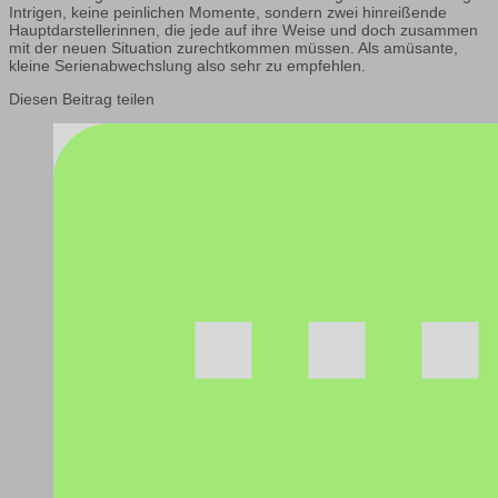
Intrigen, keine peinlichen Momente, sondern zwei hinreißende
Hauptdarstellerinnen, die jede auf ihre Weise und doch zusammen
mit der neuen Situation zurechtkommen müssen. Als amüsante,
kleine Serienabwechslung also sehr zu empfehlen.
Diesen Beitrag teilen