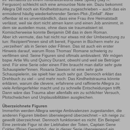
Ferguson) schleicht sich eine amouröse Note ein. Dazu bekommt
Allegra Dill noch ein Kindheitstrauma zugeschrieben – auch das ein
ermüdend häufig wiederkehrender Serien-Plot-„Einfall“. Aber
offenbar ist es unverständlich, dass eine Frau ihre Heimatstadt
verlässt, weil sie dort nicht atmen kann und einen Job annimmt, in
dem sie austeilen muss, ohne dass sie traumatisiert ist.
Komischerweise konnte Benjamin Dill das in dem Roman.
Aber ich vermute, das hat nicht nur etwas mit der Umbesetzung zu
tun: Rezipient*innen sind oft bereit, Figuren in Büchern mehr zu
„verzeihen“ als in Serien oder Filmen. Das ist auch ein erster
Hinweis darauf, warum Ross Thomas‘ Romane schwierig zu
verfilmen sind: Seine Figuren sind oftmals ambivalent. Wir mögen
bspw. Artie Wu und Quincy Durant, obwohl und weil sie Betrüger
sind. Für eine Serie oder einen Film braucht man dafür sehr gute
Schauspieler*innen. Rosaria Dawson ist eine sehr gute
Schauspielerin, sie spielt hier auch sehr gut. Dennoch erklärt das
Drehbuch zu viel – und mehr noch: Das Kindheitstrauma könnte
erklären, warum die clevere, erfahrene und raffinierte Allegra zu
viele Anfängerfehler macht und zu schnelle Entscheidungen trifft.
Dann wäre das Trauma aber allenfalls ein zu schlichter Versuch,
Plotschwächen und Unplausibilitäten ausgleichen.
Überzeichnete Figuren
Immerhin werden Allegra wenige Ambivalenzen zugestanden, die
anderen Figuren bleiben überwiegend überzeichnet – ich neige zu:
gewollt überzeichnet. Dennoch funktioniert es nicht. Ein Beispiel:
Eine zentrale Figur ist der Liebhaber der Toten, Captain Gene
Colder (Brian Geraghty), der in dieser Serie überwiegend ein