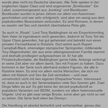
wurde aber nicht ins Deutsche übersetz. Alle Teile spielen in der
englischen Upper Class und sind sogenannte „Bonkbuster“. Ein
Label, zusammengesetzt aus „bonking“ und Blockbuster.
Bonkbuster wurden in jenen Jahren vor allem von Autorinnen
geschrieben und war sehr erfolgreich, sind aber ein wenig aus dem
popkulturellen Bewusstsein verbunden. Es sind Romane, in denen
es seeehr viel Sex und ziemlich übertriebene Plots gibt.
So auch in „Rivals“: Lord Tony Baddingham ist ein Emporkömmling.
Sein Vater ist irgendwann reich geworden, dadurch ist Tony Teil der
Upper Class geworden, hat gut geheiratet und betreibt nun einen
privaten Fernsehkanal in Rutshire. Dort wohnt auch Rupert
Campball-Black, ehemaliger olympischer Springreiter, mittlerweile
Tory-Abgeordneter, der aus einer alteingesessenen Familie stammt
und deshalb priviliegiert aufgewachsen ist. Er hat alle
Privatschulkontakte, die Baddingham gerne hätte. Anfangs verbringt
er seine Zeit aber vor allem damit, Sex mit Frauen zu haben. Dazu
kommen in der Serie noch allerhand andere Figuren, die alle in
Rutshire leben. Es sind vor allem reiche Menschen, die sich vor
allem mit Klatsch und Sex die Zeit vertreiben – und zwar
vornehmlich nicht mit den eigenen Ehepartner*innen. Interessant
ist, dass es auch in der Serienadaption viele Sex-Szenen gibt. Zwei
Dinge fallen da auf: Es gibt keine der derzeit popkulturell so
populären Varianten von BDSM, sondern vor allem heterosexuelle
Vögelei. Und es gibt zwar einige Brüste, sonst aber gar nicht so viel
zu sehen. Die Serie läuft eben bei Disney+.
Die Handlung ist absolut lächerlich und vorhersehbar, genau das