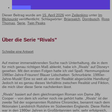
Dieser Beitrag wurde am
15. April 2026
von
Zeilenkino
unter
Im
Blickpunkt
veröffentlicht. Schlagwörter:
Briarpatch
,
Dornbusch
,
Ross
Thomas
,
Serie
,
Twin Peaks
.
Über die Serie “Rivals”
Schreibe eine Antwort
Auf meiner immerwährenden Suche nach Unterhaltung, die in dem
für mich genau richtigen Maß ablenkt, habe ich „Rivals“ auf Disney+
gesehen. Mit den ersten Folgen hatte ich viel Spaß: Hemmungslose
1980er-Jahre-Frisuren! Blauer Lidschatten. Schnurbärte. 1980er-
Jahre-Musik! Eine so weit ab von der Realität abgerückte Handlung!
Jedoch ist es genau dieses Verhältnis zwischen Realität und Fiktion,
die mich über diese Serie nachdenken lässt.
„Rivals“ basiert auf dem gleichnamigen Roman von Dame Jilly
Cooper – von dem ich vorher noch nie gehört hatte. „Rivals“ ist der
zweite Teil der sogenannten Rutshire Chronicles, benannt nach dem
fiktionalen Landstrich Rutshire im Südwesten Englands. Diese Reihe
war in den 1980er Jahren in Großbritannien sehr, sehr erfolgreich,