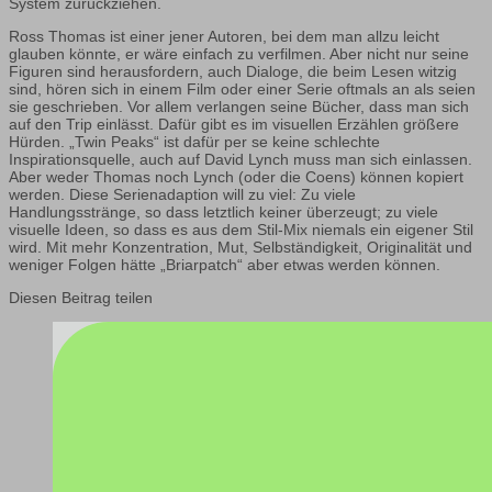
System zurückziehen.
Ross Thomas ist einer jener Autoren, bei dem man allzu leicht
glauben könnte, er wäre einfach zu verfilmen. Aber nicht nur seine
Figuren sind herausfordern, auch Dialoge, die beim Lesen witzig
sind, hören sich in einem Film oder einer Serie oftmals an als seien
sie geschrieben. Vor allem verlangen seine Bücher, dass man sich
auf den Trip einlässt. Dafür gibt es im visuellen Erzählen größere
Hürden. „Twin Peaks“ ist dafür per se keine schlechte
Inspirationsquelle, auch auf David Lynch muss man sich einlassen.
Aber weder Thomas noch Lynch (oder die Coens) können kopiert
werden. Diese Serienadaption will zu viel: Zu viele
Handlungsstränge, so dass letztlich keiner überzeugt; zu viele
visuelle Ideen, so dass es aus dem Stil-Mix niemals ein eigener Stil
wird. Mit mehr Konzentration, Mut, Selbständigkeit, Originalität und
weniger Folgen hätte „Briarpatch“ aber etwas werden können.
Diesen Beitrag teilen