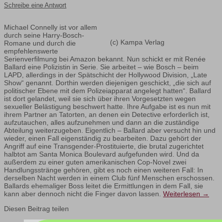
Schreibe eine Antwort
Michael Connelly ist vor allem
durch seine Harry-Bosch-
(c) Kampa Verlag
Romane und durch die
empfehlenswerte
Serienverfilmung bei Amazon bekannt. Nun schickt er mit Renée
Ballard eine Polizistin in Serie. Sie arbeitet – wie Bosch – beim
LAPD, allerdings in der Spätschicht der Hollywood Division, „Late
Show“ genannt. Dorthin werden diejenigen geschickt, „die sich auf
politischer Ebene mit dem Polizeiapparat angelegt hatten“. Ballard
ist dort gelandet, weil sie sich über ihren Vorgesetzten wegen
sexueller Belästigung beschwert hatte. Ihre Aufgabe ist es nun mit
ihrem Partner an Tatorten, an denen ein Detective erforderlich ist,
aufzutauchen, alles aufzunehmen und dann an die zuständige
Abteilung weiterzugeben. Eigentlich – Ballard aber versucht hin und
wieder, einen Fall eigenständig zu bearbeiten. Dazu gehört der
Angriff auf eine Transgender-Prostituierte, die brutal zugerichtet
halbtot am Santa Monica Boulevard aufgefunden wird. Und da
außerdem zu einer guten amerikanischen Cop-Novel zwei
Handlungsstränge gehören, gibt es noch einen weiteren Fall: In
derselben Nacht werden in einem Club fünf Menschen erschossen.
Ballards ehemaliger Boss leitet die Ermittlungen in dem Fall, sie
kann aber dennoch nicht die Finger davon lassen.
Weiterlesen
→
Diesen Beitrag teilen