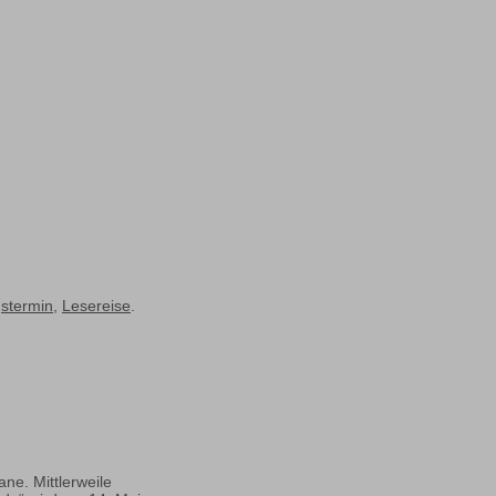
stermin
,
Lesereise
.
ne. Mittlerweile