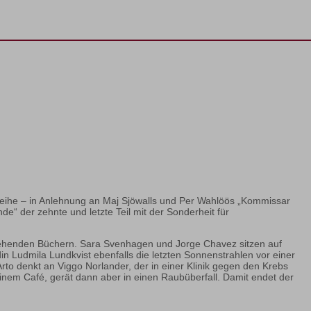
e Reihe – in Anlehnung an Maj Sjöwalls und Per Wahlöös „Kommissar
de“ der zehnte und letzte Teil mit der Sonderheit für
henden Büchern. Sara Svenhagen und Jorge Chavez sitzen auf
n Ludmila Lundkvist ebenfalls die letzten Sonnenstrahlen vor einer
to denkt an Viggo Norlander, der in einer Klinik gegen den Krebs
einem Café, gerät dann aber in einen Raubüberfall. Damit endet der