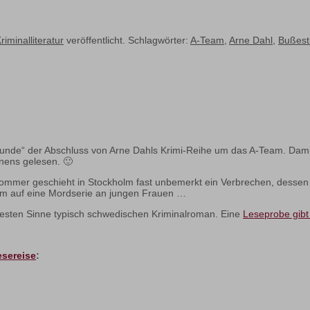
riminalliteratur
veröffentlicht. Schlagwörter:
A-Team
,
Arne Dahl
,
Bußes
unde“ der Abschluss von Arne Dahls Krimi-Reihe um das A-Team. Damit
nens gelesen. 🙂
mmer geschieht in Stockholm fast unbemerkt ein Verbrechen, dessen
m auf eine Mordserie an jungen Frauen …
esten Sinne typisch schwedischen Kriminalroman. Eine
Leseprobe gibt
.
esereise
: