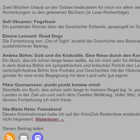
Zwei Wochen Urlaub an der Ostsee bedeuteten für mich vor allem vi
Anmerkungen zu den gelesenen Büchern (in Lese-Reihenfolge):
Sofi Oksanen: Fegefeuer
Ein packender Roman über die Geschichte Estlands, gespiegelt im Sc
Elmore Leonard: Road Dogs
Die Fortsetzung von „Out of Sight“ erzählt die Geschichte des Bankrä
ausführlicherer Beitrag.
Andrea Böhm: Gott und die Krokodile. Eine Reise durch den Ko
Ein Buch, das ich schon lange lesen wollte, da ich mich sehr für Afr
in dem Andrea Böhm ein sympathisches und kritisches Porträt des Lan
verknüpft Andrea Böhm ihre Porträts und Geschichten mit der Histori
gerade für eine erste Begegnung mit dem Land sehr gut eignet.
Pétur Gunnarsson: punkt punkt komma strich
Ebenfalls ein Buch, das schon sehr lange in meinem Regal lag. In „pu
Landes in der Zeit um und nach dem Zweiten Weltkrieg. Voller Witz,
dessen Fortsetzung ich mich freue.
Uta-Maria Heim: Feierabend
Diesen Kriminalroman habe ich auf der KrimiZeit-Bestenliste entdeck
nicht begeistert.
Weiterlesen
→
Diesen Beitrag teilen