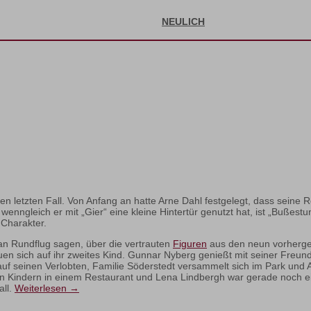
NEULICH
nen letzten Fall. Von Anfang an hatte Arne Dahl festgelegt, dass sein
enngleich er mit „Gier“ eine kleine Hintertür genutzt hat, ist „Bußestun
Charakter.
an Rundflug sagen, über die vertrauten
Figuren
aus den neun vorherge
n sich auf ihr zweites Kind. Gunnar Nyberg genießt mit seiner Freundi
 seinen Verlobten, Familie Söderstedt versammelt sich im Park und Ar
einen Kindern in einem Restaurant und Lena Lindbergh war gerade noch 
all.
Weiterlesen
→