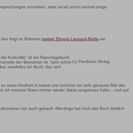
esprechungen schreiben, aber vorab schon einmal einige
h hier folgt im Rahmen
meiner Elmore-Leonard-Reihe
ein
 die Krokodile“ ist ein Reportagebuch,
(c) Pantheon Verlag
ensmotto der Bewohner ist. Sehr schön
er zweifellos ein Buch, das sich
an seine Kindheit in Island und zeichnet ein sehr genaues Bild des
s dem ich meinem Mann immer wieder Sätze vorgelesen habe – und auf
lromanen bin auch gekauft. Allerdings hat mich das Buch letztlich