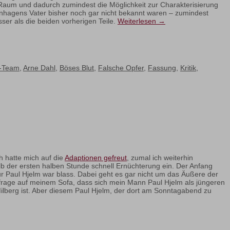
Raum und dadurch zumindest die Möglichkeit zur Charakterisierung
nhagens Vater bisher noch gar nicht bekannt waren – zumindest
ser als die beiden vorherigen Teile.
Weiterlesen
→
-Team
,
Arne Dahl
,
Böses Blut
,
Falsche Opfer
,
Fassung
,
Kritik
,
h hatte mich auf die
Adaptionen gefreut
, zumal ich weiterhin
halb der ersten halben Stunde schnell Ernüchterung ein. Der Anfang
ur Paul Hjelm war blass. Dabei geht es gar nicht um das Äußere der
umfrage auf meinem Sofa, dass sich mein Mann Paul Hjelm als jüngeren
 Milberg ist. Aber diesem Paul Hjelm, der dort am Sonntagabend zu