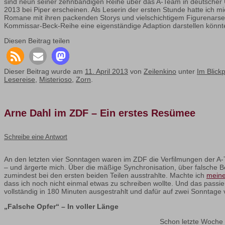
sind neun seiner zehnbändigen Reihe über das A-Team in deutscher 
2013 bei Piper erscheinen. Als Leserin der ersten Stunde hatte ich m
Romane mit ihren packenden Storys und vielschichtigem Figurenarsen
Kommissar-Beck-Reihe eine eigenständige Adaption darstellen könnt
Diesen Beitrag teilen
Dieser Beitrag wurde am
11. April 2013
von
Zeilenkino
unter
Im Blick
Lesereise
,
Misterioso
,
Zorn
.
Arne Dahl im ZDF – Ein erstes Resümee
Schreibe eine Antwort
An den letzten vier Sonntagen waren im ZDF die Verfilmungen der 
– und ärgerte mich. Über die mäßige Synchronisation, über falsche 
zumindest bei den ersten beiden Teilen ausstrahlte. Machte ich
meine
dass ich noch nicht einmal etwas zu schreiben wollte. Und das passier
vollständig in 180 Minuten ausgestrahlt und dafür auf zwei Sonntage ve
„Falsche Opfer“ – In voller Länge
Schon letzte Woche z