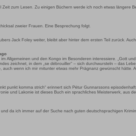
el Zeit zum Lesen. Zu einigen Büchern werde ich noch etwas längere B
hicksal zweier Frauen. Eine Besprechung folgt.
ubers Jack Foley weiter, bleibt aber hinter dem ersten Teil zurück. Auc
ngo
ika im Allgemeinen und den Kongo im Besonderen interessiere. „Gott und
des zeichnet, in dem „se débrouiller“ – sich durchwursteln – das Leb
e, auch wenn ich mir mitunter etwas mehr Prägnanz gewünscht hätte. Ab
nkt punkt komma strich“ erinnert sich Pétur Gunnarssons episodenhaft 
 Ironie und Lakonie ist dieses Buch ein sprachliches Meisterwerk, au
t und da ich immer auf der Suche nach guten deutschsprachigen Krimina