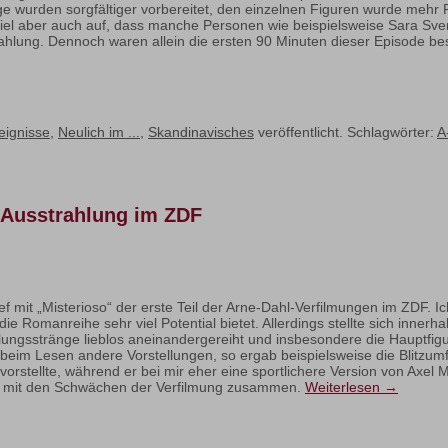
e wurden sorgfältiger vorbereitet, den einzelnen Figuren wurde mehr 
el aber auch auf, dass manche Personen wie beispielsweise Sara Sve
ahlung. Dennoch waren allein die ersten 90 Minuten dieser Episode bes
eignisse
,
Neulich im ...
,
Skandinavisches
veröffentlicht. Schlagwörter:
A
e Ausstrahlung im ZDF
 mit „Misterioso“ der erste Teil der Arne-Dahl-Verfilmungen im ZDF. Ic
die Romanreihe sehr viel Potential bietet. Allerdings stellte sich inner
dlungsstränge lieblos aneinandergereiht und insbesondere die Hauptfig
er beim Lesen andere Vorstellungen, so ergab beispielsweise die Blitz
orstellte, während er bei mir eher eine sportlichere Version von Axel
end mit den Schwächen der Verfilmung zusammen.
Weiterlesen
→