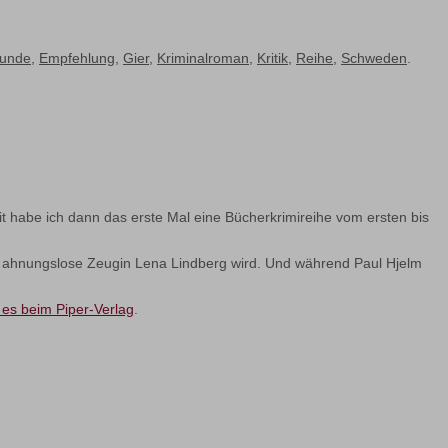
tunde
,
Empfehlung
,
Gier
,
Kriminalroman
,
Kritik
,
Reihe
,
Schweden
.
 habe ich dann das erste Mal eine Bücherkrimireihe vom ersten bis
 ahnungslose Zeugin Lena Lindberg wird. Und während Paul Hjelm
 es beim Piper-Verlag
.