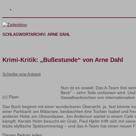
SCHLAGWORTARCHIV:
ARNE DAHL
Krimi-Kritik: „Bußestunde“ von Arne Dahl
Schreibe eine Antwort
Nun ist es soweit: Das A-Team löst sei
Beck“ – zehn Teile umfassen wird. Und w
(c) Piper
Gewaltverbrechen von internationalem 
Das Buch beginnt mit einer wunderbaren Übersicht, ja, fast könnte m
einer Parkbank am Mälarsee, beobachten ihre Tochter Isabel und freue
anderen Hütte am Ulvsundasee, Jon Anderson wartet in einem Café auf
kämpft. Kerstin Holm besucht ein Grab, Paul Hjelm trifft sich mit s
letzte idyllische Spätsommertag – und das A-Team hat einen neuen F
Diesen Beitrag teilen