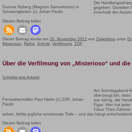
Die Handlungssträng
Gunnar Nyberg (Magnus Samuelsson) in
gegeben. Daneben fi
Schwierigkeiten (c) Johan Paulin
innerhalb der Ausstr
Diesen Beitrag teilen
Dieser Beitrag wurde am
26. November 2012
von
Zeilenkino
unter
Er
Misterioso
,
Reihe
,
Schnitt
,
Verfilmung
,
ZDF
.
Über die Verfilmung von „Misterioso“ und di
Schreibe eine Antwort
Am Sonntagabend lief
überzeugt bin, dass 
Fernsehermittler Paul Hjelm (c) ZDF, Johan
war fahrig, die Han
Paulin
Figur. Hier hat jed
Claus Theo Gärtner v
sehen, fehlte jegliche emotionale Tiefe – und das hängt entscheid
Diesen Beitrag teilen