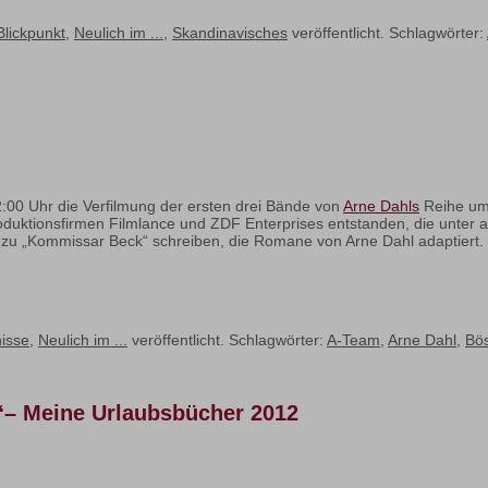
Blickpunkt
,
Neulich im ...
,
Skandinavisches
veröffentlicht. Schlagwörter:
0 Uhr die Verfilmung der ersten drei Bände von
Arne Dahls
Reihe um 
oduktionsfirmen Filmlance und ZDF Enterprises entstanden, die unter 
r zu „Kommissar Beck“ schreiben, die Romane von Arne Dahl adaptiert.
nisse
,
Neulich im ...
veröffentlicht. Schlagwörter:
A-Team
,
Arne Dahl
,
Bös
“– Meine Urlaubsbücher 2012