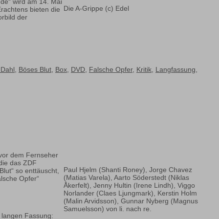
de“ wird am 14. Mai
Die A-Grippe (c) Edel
Erachtens bieten die
rbild der
 Dahl
,
Böses Blut
,
Box
,
DVD
,
Falsche Opfer
,
Kritik
,
Langfassung
,
 vor dem Fernseher
 die das ZDF
Paul Hjelm (Shanti Roney), Jorge Chavez
lut“ so enttäuscht,
(Matias Varela), Aarto Söderstedt (Niklas
alsche Opfer“
Åkerfelt), Jenny Hultin (Irene Lindh), Viggo
Norlander (Claes Ljungmark), Kerstin Holm
(Malin Arvidsson), Gunnar Nyberg (Magnus
Samuelsson) von li. nach re.
r langen Fassung: