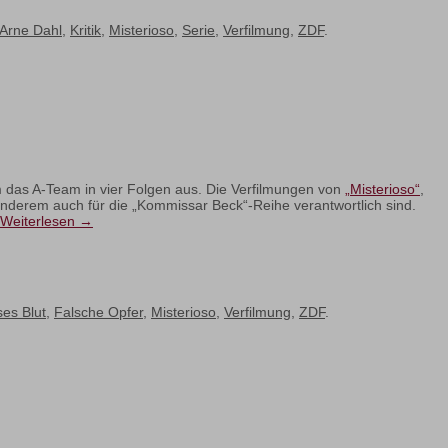
Arne Dahl
,
Kritik
,
Misterioso
,
Serie
,
Verfilmung
,
ZDF
.
das A-Team in vier Folgen aus. Die Verfilmungen von
„Misterioso“
,
anderem auch für die „Kommissar Beck“-Reihe verantwortlich sind.
Weiterlesen
→
es Blut
,
Falsche Opfer
,
Misterioso
,
Verfilmung
,
ZDF
.