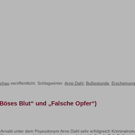
schau
veröffentlicht. Schlagwörter:
Arne Dahl
,
Bußestunde
,
Erscheinung
 „Böses Blut“ und „Falsche Opfer“)
t Arnald unter dem Psyeudonym Arne Dahl sehr erfolgreich Kriminalroma