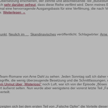
Übersetzung erschienen, der zehnte und abschließende Teil „Bußestun
ich
sehr darüber gefreut
, dass diese Reihe verfilmt wird. Denn meines 
al eine hervorragende Ausgangsbasis für eine Verfilmung, die nach Vo
e.
Weiterlesen
→
punkt
,
Neulich im ...
,
Skandinavisches
veröffentlicht. Schlagwörter:
Arne
A-Team-Romane von Arne Dahl zu sehen. Jeden Sonntag saß ich daher
Begriffe, die wenig überzeugende Besetzung und die Schnittfassungen,
m Unmut über „Misterioso“
noch Luft, war ich von der Episode „Böses B
t äußerst selten. Nun wurde aber wenigstens der vorerst letzte Teil „F
rteilt.
eigten sich bei dem ersten Teil von „Falsche Opfer“ die Vorteile diese