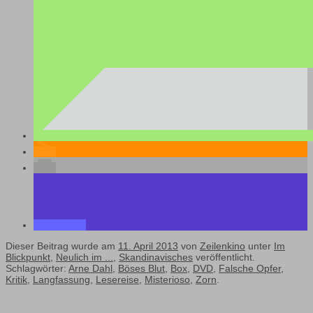
Dieser Beitrag wurde am
11. April 2013
von
Zeilenkino
unter
Im
Blickpunkt
,
Neulich im ...
,
Skandinavisches
veröffentlicht.
Schlagwörter:
Arne Dahl
,
Böses Blut
,
Box
,
DVD
,
Falsche Opfer
,
Kritik
,
Langfassung
,
Lesereise
,
Misterioso
,
Zorn
.