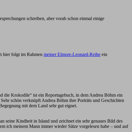
esprechungen schreiben, aber vorab schon einmal einige
ch hier folgt im Rahmen
meiner Elmore-Leonard-Reihe
ein
und die Krokodile“ ist ein Reportagebuch, in dem Andrea Böhm ein
t. Sehr schön verknüpft Andrea Böhm ihre Porträts und Geschichten
e Begegnung mit dem Land sehr gut eignet.
n seine Kindheit in Island und zeichnet ein sehr genaues Bild des
s dem ich meinem Mann immer wieder Sätze vorgelesen habe – und auf