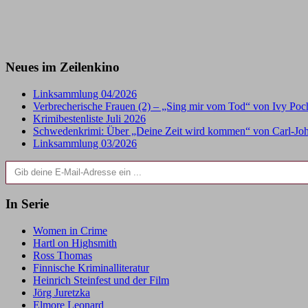
Neues im Zeilenkino
Linksammlung 04/2026
Verbrecherische Frauen (2) – „Sing mir vom Tod“ von Ivy Po
Krimibestenliste Juli 2026
Schwedenkrimi: Über „Deine Zeit wird kommen“ von Carl-Joh
Linksammlung 03/2026
Gib deine E-Mail-Adresse ein ...
In Serie
Women in Crime
Hartl on Highsmith
Ross Thomas
Finnische Kriminalliteratur
Heinrich Steinfest und der Film
Jörg Juretzka
Elmore Leonard