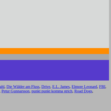
ahl
,
Die Wälder am Fluss
,
Drive
,
E.L. James
,
Elmore Leonard
,
FBI
,
,
Petur Gunnarsson
,
punkt punkt komma strich
,
Road Dogs
,