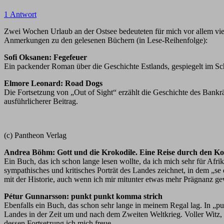
1 Antwort
Zwei Wochen Urlaub an der Ostsee bedeuteten für mich vor allem vie
Anmerkungen zu den gelesenen Büchern (in Lese-Reihenfolge):
Sofi Oksanen: Fegefeuer
Ein packender Roman über die Geschichte Estlands, gespiegelt im Sc
Elmore Leonard: Road Dogs
Die Fortsetzung von „Out of Sight“ erzählt die Geschichte des Bankrä
ausführlicherer Beitrag.
(c) Pantheon Verlag
Andrea Böhm: Gott und die Krokodile. Eine Reise durch den K
Ein Buch, das ich schon lange lesen wollte, da ich mich sehr für Af
sympathisches und kritisches Porträt des Landes zeichnet, in dem „s
mit der Historie, auch wenn ich mir mitunter etwas mehr Prägnanz gew
Pétur Gunnarsson: punkt punkt komma strich
Ebenfalls ein Buch, das schon sehr lange in meinem Regal lag. In „pu
Landes in der Zeit um und nach dem Zweiten Weltkrieg. Voller Witz,
dessen Fortsetzung ich mich freue.