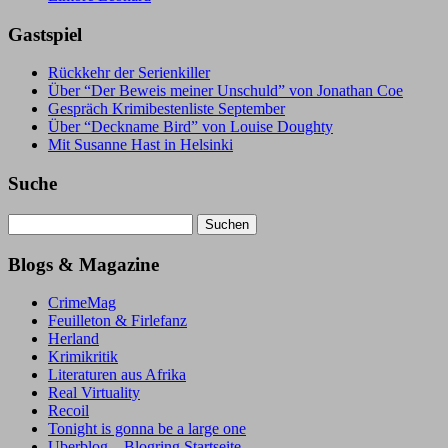
Gastspiel
Rückkehr der Serienkiller
Über “Der Beweis meiner Unschuld” von Jonathan Coe
Gespräch Krimibestenliste September
Über “Deckname Bird” von Louise Doughty
Mit Susanne Hast in Helsinki
Suche
Suchen
nach:
Blogs & Magazine
CrimeMag
Feuilleton & Firlefanz
Herland
Krimikritik
Literaturen aus Afrika
Real Virtuality
Recoil
Tonight is gonna be a large one
Uberblog – Blogring Startseite