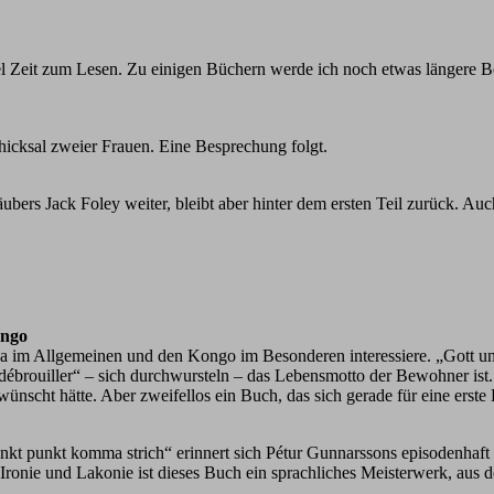
l Zeit zum Lesen. Zu einigen Büchern werde ich noch etwas längere B
hicksal zweier Frauen. Eine Besprechung folgt.
ubers Jack Foley weiter, bleibt aber hinter dem ersten Teil zurück. Au
ongo
rika im Allgemeinen und den Kongo im Besonderen interessiere. „Gott 
e débrouiller“ – sich durchwursteln – das Lebensmotto der Bewohner is
ünscht hätte. Aber zweifellos ein Buch, das sich gerade für eine erst
nkt punkt komma strich“ erinnert sich Pétur Gunnarssons episodenhaft a
 Ironie und Lakonie ist dieses Buch ein sprachliches Meisterwerk, au