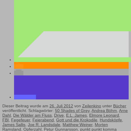
Dieser Beitrag wurde am
26. Juli 2012
von
Zeilenkino
unter
Bücher
veröffentlicht. Schlagwörter:
50 Shades of Grey
,
Andrea Böhm
,
Arne
Dahl
,
Die Wälder am Fluss
,
Drive
,
E.L. James
,
Elmore Leonard
,
FBI
,
Fegefeuer
,
Feierabend
,
Gott und die Krokodile
,
Hundsköpfe
,
James Sallis
,
Joe R. Landsdale
,
Matthew Weiner
,
Morten
Ramsland
,
Opferzahl
,
Petur Gunnarsson
,
punkt punkt komma