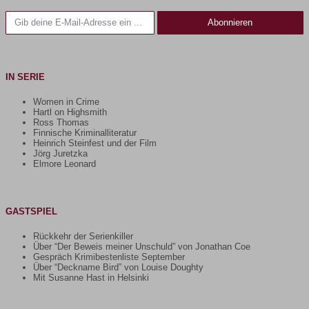
Gib deine E-Mail-Adresse ein ...
Abonnieren
IN SERIE
Women in Crime
Hartl on Highsmith
Ross Thomas
Finnische Kriminalliteratur
Heinrich Steinfest und der Film
Jörg Juretzka
Elmore Leonard
GASTSPIEL
Rückkehr der Serienkiller
Über “Der Beweis meiner Unschuld” von Jonathan Coe
Gespräch Krimibestenliste September
Über “Deckname Bird” von Louise Doughty
Mit Susanne Hast in Helsinki