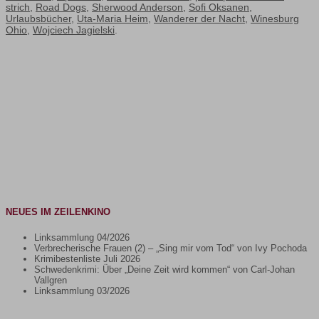
strich
,
Road Dogs
,
Sherwood Anderson
,
Sofi Oksanen
,
Urlaubsbücher
,
Uta-Maria Heim
,
Wanderer der Nacht
,
Winesburg
Ohio
,
Wojciech Jagielski
.
NEUES IM ZEILENKINO
Linksammlung 04/2026
Verbrecherische Frauen (2) – „Sing mir vom Tod“ von Ivy Pochoda
Krimibestenliste Juli 2026
Schwedenkrimi: Über „Deine Zeit wird kommen“ von Carl-Johan
Vallgren
Linksammlung 03/2026