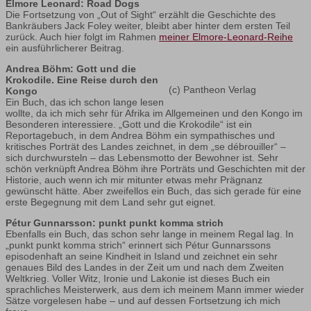
Elmore Leonard: Road Dogs
Die Fortsetzung von „Out of Sight“ erzählt die Geschichte des
Bankräubers Jack Foley weiter, bleibt aber hinter dem ersten Teil
zurück. Auch hier folgt im Rahmen
meiner Elmore-Leonard-Reihe
ein ausführlicherer Beitrag.
Andrea Böhm: Gott und die
Krokodile. Eine Reise durch den
(c) Pantheon Verlag
Kongo
Ein Buch, das ich schon lange lesen
wollte, da ich mich sehr für Afrika im Allgemeinen und den Kongo im
Besonderen interessiere. „Gott und die Krokodile“ ist ein
Reportagebuch, in dem Andrea Böhm ein sympathisches und
kritisches Porträt des Landes zeichnet, in dem „se débrouiller“ –
sich durchwursteln – das Lebensmotto der Bewohner ist. Sehr
schön verknüpft Andrea Böhm ihre Porträts und Geschichten mit der
Historie, auch wenn ich mir mitunter etwas mehr Prägnanz
gewünscht hätte. Aber zweifellos ein Buch, das sich gerade für eine
erste Begegnung mit dem Land sehr gut eignet.
Pétur Gunnarsson: punkt punkt komma strich
Ebenfalls ein Buch, das schon sehr lange in meinem Regal lag. In
„punkt punkt komma strich“ erinnert sich Pétur Gunnarssons
episodenhaft an seine Kindheit in Island und zeichnet ein sehr
genaues Bild des Landes in der Zeit um und nach dem Zweiten
Weltkrieg. Voller Witz, Ironie und Lakonie ist dieses Buch ein
sprachliches Meisterwerk, aus dem ich meinem Mann immer wieder
Sätze vorgelesen habe – und auf dessen Fortsetzung ich mich