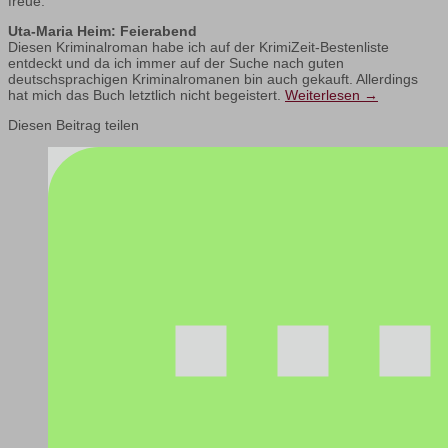
freue.
Uta-Maria Heim: Feierabend
Diesen Kriminalroman habe ich auf der KrimiZeit-Bestenliste
entdeckt und da ich immer auf der Suche nach guten
deutschsprachigen Kriminalromanen bin auch gekauft. Allerdings
hat mich das Buch letztlich nicht begeistert.
Weiterlesen
→
Diesen Beitrag teilen