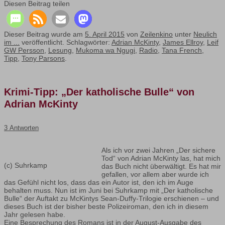
Diesen Beitrag teilen
Dieser Beitrag wurde am
5. April 2015
von
Zeilenkino
unter
Neulich
im ...
veröffentlicht. Schlagwörter:
Adrian McKinty
,
James Ellroy
,
Leif
GW Persson
,
Lesung
,
Mukoma wa Ngugi
,
Radio
,
Tana French
,
Tipp
,
Tony Parsons
.
Krimi-Tipp: „Der katholische Bulle“ von
Adrian McKinty
3 Antworten
Als ich vor zwei Jahren „Der sichere
Tod“ von Adrian McKinty las, hat mich
(c) Suhrkamp
das Buch nicht überwältigt. Es hat mir
gefallen, vor allem aber wurde ich
das Gefühl nicht los, dass das ein Autor ist, den ich im Auge
behalten muss. Nun ist im Juni bei Suhrkamp mit „Der katholische
Bulle“ der Auftakt zu McKintys Sean-Duffy-Trilogie erschienen – und
dieses Buch ist der bisher beste Polizeiroman, den ich in diesem
Jahr gelesen habe.
Eine Besprechung des Romans ist in der August-Ausgabe des