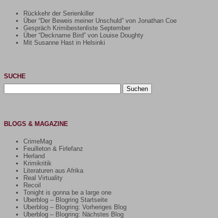
Rückkehr der Serienkiller
Über “Der Beweis meiner Unschuld” von Jonathan Coe
Gespräch Krimibestenliste September
Über “Deckname Bird” von Louise Doughty
Mit Susanne Hast in Helsinki
SUCHE
Suchen
nach:
BLOGS & MAGAZINE
CrimeMag
Feuilleton & Firlefanz
Herland
Krimikritik
Literaturen aus Afrika
Real Virtuality
Recoil
Tonight is gonna be a large one
Uberblog – Blogring Startseite
Uberblog – Blogring: Vorheriges Blog
Uberblog – Blogring: Nächstes Blog