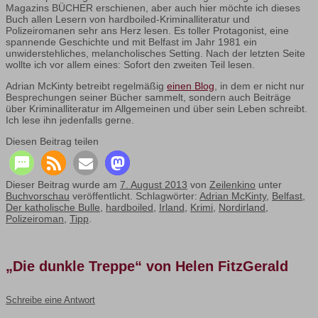
Magazins BÜCHER erschienen, aber auch hier möchte ich dieses
Buch allen Lesern von hardboiled-Kriminalliteratur und
Polizeiromanen sehr ans Herz lesen. Es toller Protagonist, eine
spannende Geschichte und mit Belfast im Jahr 1981 ein
unwiderstehliches, melancholisches Setting. Nach der letzten Seite
wollte ich vor allem eines: Sofort den zweiten Teil lesen.
Adrian McKinty betreibt regelmäßig
einen Blog
, in dem er nicht nur
Besprechungen seiner Bücher sammelt, sondern auch Beiträge
über Kriminalliteratur im Allgemeinen und über sein Leben schreibt.
Ich lese ihn jedenfalls gerne.
Diesen Beitrag teilen
Dieser Beitrag wurde am
7. August 2013
von
Zeilenkino
unter
Buchvorschau
veröffentlicht. Schlagwörter:
Adrian McKinty
,
Belfast
,
Der katholische Bulle
,
hardboiled
,
Irland
,
Krimi
,
Nordirland
,
Polizeiroman
,
Tipp
.
„Die dunkle Treppe“ von Helen FitzGerald
Schreibe eine Antwort