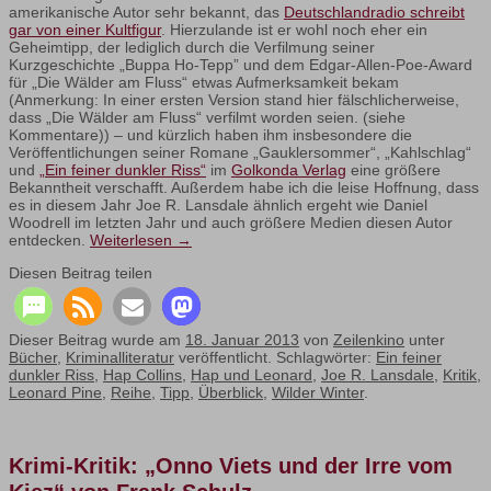
amerikanische Autor sehr bekannt, das
Deutschlandradio schreibt
gar von einer Kultfigur
. Hierzulande ist er wohl noch eher ein
Geheimtipp, der lediglich durch die Verfilmung seiner
Kurzgeschichte „Buppa Ho-Tepp” und dem Edgar-Allen-Poe-Award
für „Die Wälder am Fluss“ etwas Aufmerksamkeit bekam
(Anmerkung: In einer ersten Version stand hier fälschlicherweise,
dass „Die Wälder am Fluss“ verfilmt worden seien. (siehe
Kommentare)) – und kürzlich haben ihm insbesondere die
Veröffentlichungen seiner Romane „Gauklersommer“, „Kahlschlag“
und
„Ein feiner dunkler Riss“
im
Golkonda Verlag
eine größere
Bekanntheit verschafft. Außerdem habe ich die leise Hoffnung, dass
es in diesem Jahr Joe R. Lansdale ähnlich ergeht wie Daniel
Woodrell im letzten Jahr und auch größere Medien diesen Autor
entdecken.
Weiterlesen
→
Diesen Beitrag teilen
Dieser Beitrag wurde am
18. Januar 2013
von
Zeilenkino
unter
Bücher
,
Kriminalliteratur
veröffentlicht. Schlagwörter:
Ein feiner
dunkler Riss
,
Hap Collins
,
Hap und Leonard
,
Joe R. Lansdale
,
Kritik
,
Leonard Pine
,
Reihe
,
Tipp
,
Überblick
,
Wilder Winter
.
Krimi-Kritik: „Onno Viets und der Irre vom