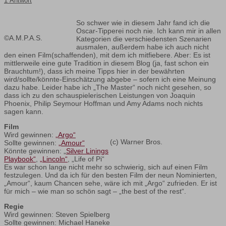
1 Antwort
So schwer wie in diesem Jahr fand ich die
Oscar-Tipperei noch nie. Ich kann mir in allen
©A.M.P.A.S.
Kategorien die verschiedensten Szenarien
ausmalen, außerdem habe ich auch nicht
den einen Film(schaffenden), mit dem ich mitfiebere. Aber: Es ist
mittlerweile eine gute Tradition in diesem Blog (ja, fast schon ein
Brauchtum!), dass ich meine Tipps hier in der bewährten
wird/sollte/könnte-Einschätzung abgebe – sofern ich eine Meinung
dazu habe. Leider habe ich „The Master“ noch nicht gesehen, so
dass ich zu den schauspielerischen Leistungen von Joaquin
Phoenix, Philip Seymour Hoffman und Amy Adams noch nichts
sagen kann.
Film
Wird gewinnen:
„Argo“
(c) Warner Bros.
Sollte gewinnen:
„Amour“
Könnte gewinnen: „
Silver Linings
Playbook“
,
„Lincoln“
, „Life of Pi“
Es war schon lange nicht mehr so schwierig, sich auf einen Film
festzulegen. Und da ich für den besten Film der neun Nominierten,
„Amour“, kaum Chancen sehe, wäre ich mit „Argo“ zufrieden. Er ist
für mich – wie man so schön sagt – „the best of the rest“.
Regie
Wird gewinnen: Steven Spielberg
Sollte gewinnen: Michael Haneke