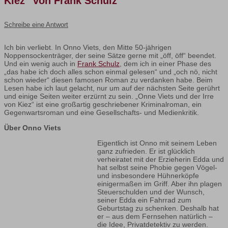
Kiez“ von Frank Schulz
Schreibe eine Antwort
Ich bin verliebt. In Onno Viets, den Mitte 50-jährigen
Noppensockenträger, der seine Sätze gerne mit „öff, öff“ beendet.
Und ein wenig auch in
Frank Schulz
, dem ich in einer Phase des
„das habe ich doch alles schon einmal gelesen“ und „och nö, nicht
schon wieder“ diesen famosen Roman zu verdanken habe. Beim
Lesen habe ich laut gelacht, nur um auf der nächsten Seite gerührt
und einige Seiten weiter erzürnt zu sein. „Onne Viets und der Irre
von Kiez“ ist eine großartig geschriebener Kriminalroman, ein
Gegenwartsroman und eine Gesellschafts- und Medienkritik.
Über Onno Viets
Eigentlich ist Onno mit seinem Leben
ganz zufrieden. Er ist glücklich
verheiratet mit der Erzieherin Edda und
hat selbst seine Phobie gegen Vögel-
und insbesondere Hühnerköpfe
einigermaßen im Griff. Aber ihn plagen
Steuerschulden und der Wunsch,
seiner Edda ein Fahrrad zum
Geburtstag zu schenken. Deshalb hat
er – aus dem Fernsehen natürlich –
die Idee, Privatdetektiv zu werden.