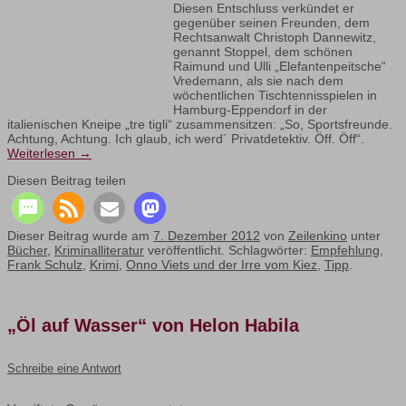
Diesen Entschluss verkündet er
gegenüber seinen Freunden, dem
Rechtsanwalt Christoph Dannewitz,
genannt Stoppel, dem schönen
Raimund und Ulli „Elefantenpeitsche“
Vredemann, als sie nach dem
wöchentlichen Tischtennisspielen in
Hamburg-Eppendorf in der
italienischen Kneipe „tre tigli“ zusammensitzen: „So, Sportsfreunde.
Achtung, Achtung. Ich glaub, ich werd´ Privatdetektiv. Öff. Öff“.
Weiterlesen
→
Diesen Beitrag teilen
Dieser Beitrag wurde am
7. Dezember 2012
von
Zeilenkino
unter
Bücher
,
Kriminalliteratur
veröffentlicht. Schlagwörter:
Empfehlung
,
Frank Schulz
,
Krimi
,
Onno Viets und der Irre vom Kiez
,
Tipp
.
„Öl auf Wasser“ von Helon Habila
Schreibe eine Antwort