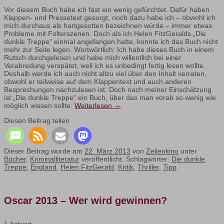
Vor diesem Buch habe ich fast ein wenig gefürchtet. Dafür haben
Klappen- und Pressetext gesorgt, noch dazu habe ich – obwohl ich
mich durchaus als hartgesotten bezeichnen würde – immer etwas
Probleme mit Folterszenen. Doch als ich Helen FitzGeralds „Die
dunkle Treppe“ einmal angefangen hatte, konnte ich das Buch nicht
mehr zur Seite legen. Wortwörtlich: Ich habe dieses Buch in einem
Rutsch durchgelesen und habe mich willentlich bei einer
Verabredung verspätet, weil ich es unbedingt fertig lesen wollte.
Deshalb werde ich auch nicht allzu viel über den Inhalt verraten,
obwohl er teilweise auf dem Klappentext und auch anderen
Besprechungen nachzulesen ist. Doch nach meiner Einschätzung
ist „Die dunkle Treppe“ ein Buch, über das man vorab so wenig wie
möglich wissen sollte.
Weiterlesen
→
Diesen Beitrag teilen
Dieser Beitrag wurde am
22. März 2013
von
Zeilenkino
unter
Bücher
,
Kriminalliteratur
veröffentlicht. Schlagwörter:
Die dunkle
Treppe
,
England
,
Helen FitzGerald
,
Kritik
,
Thriller
,
Tipp
.
Oscar 2013 – Wer wird gewinnen?