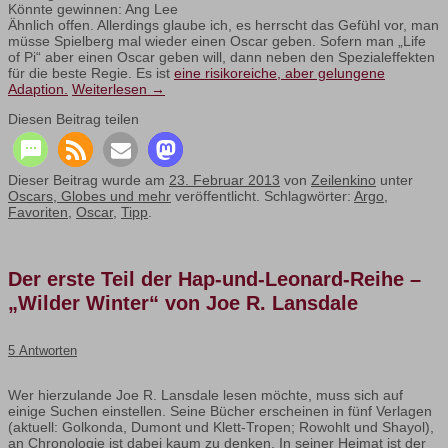
Könnte gewinnen: Ang Lee
Ähnlich offen. Allerdings glaube ich, es herrscht das Gefühl vor, man
müsse Spielberg mal wieder einen Oscar geben. Sofern man „Life
of Pi“ aber einen Oscar geben will, dann neben den Spezialeffekten
für die beste Regie. Es ist
eine risikoreiche, aber gelungene
Adaption.
Weiterlesen
→
Diesen Beitrag teilen
Dieser Beitrag wurde am
23. Februar 2013
von
Zeilenkino
unter
Oscars, Globes und mehr
veröffentlicht. Schlagwörter:
Argo
,
Favoriten
,
Oscar
,
Tipp
.
Der erste Teil der Hap-und-Leonard-Reihe –
„Wilder Winter“ von Joe R. Lansdale
5 Antworten
Wer hierzulande Joe R. Lansdale lesen möchte, muss sich auf
einige Suchen einstellen. Seine Bücher erscheinen in fünf Verlagen
(aktuell: Golkonda, Dumont und Klett-Tropen; Rowohlt und Shayol),
an Chronologie ist dabei kaum zu denken. In seiner Heimat ist der