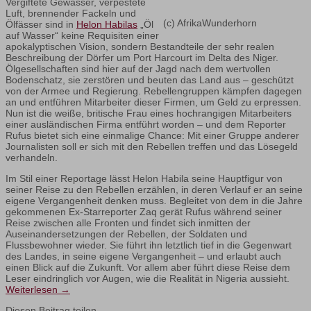
Vergiftete Gewässer, verpestete
Luft, brennender Fackeln und
(c) AfrikaWunderhorn
Ölfässer sind in
Helon Habilas
„Öl
auf Wasser“ keine Requisiten einer
apokalyptischen Vision, sondern Bestandteile der sehr realen
Beschreibung der Dörfer um Port Harcourt im Delta des Niger.
Ölgesellschaften sind hier auf der Jagd nach dem wertvollen
Bodenschatz, sie zerstören und beuten das Land aus – geschützt
von der Armee und Regierung. Rebellengruppen kämpfen dagegen
an und entführen Mitarbeiter dieser Firmen, um Geld zu erpressen.
Nun ist die weiße, britische Frau eines hochrangigen Mitarbeiters
einer ausländischen Firma entführt worden – und dem Reporter
Rufus bietet sich eine einmalige Chance: Mit einer Gruppe anderer
Journalisten soll er sich mit den Rebellen treffen und das Lösegeld
verhandeln.
Im Stil einer Reportage lässt Helon Habila seine Hauptfigur von
seiner Reise zu den Rebellen erzählen, in deren Verlauf er an seine
eigene Vergangenheit denken muss. Begleitet von dem in die Jahre
gekommenen Ex-Starreporter Zaq gerät Rufus während seiner
Reise zwischen alle Fronten und findet sich inmitten der
Auseinandersetzungen der Rebellen, der Soldaten und
Flussbewohner wieder. Sie führt ihn letztlich tief in die Gegenwart
des Landes, in seine eigene Vergangenheit – und erlaubt auch
einen Blick auf die Zukunft. Vor allem aber führt diese Reise dem
Leser eindringlich vor Augen, wie die Realität in Nigeria aussieht.
Weiterlesen
→
Diesen Beitrag teilen