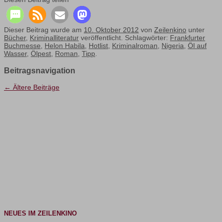
Dieser Beitrag wurde am
10. Oktober 2012
von
Zeilenkino
unter
Bücher
,
Kriminalliteratur
veröffentlicht. Schlagwörter:
Frankfurter
Buchmesse
,
Helon Habila
,
Hotlist
,
Kriminalroman
,
Nigeria
,
Öl auf
Wasser
,
Ölpest
,
Roman
,
Tipp
.
Beitragsnavigation
←
Ältere Beiträge
NEUES IM ZEILENKINO