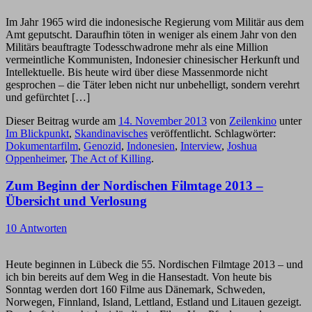
Im Jahr 1965 wird die indonesische Regierung vom Militär aus dem
Amt geputscht. Daraufhin töten in weniger als einem Jahr von den
Militärs beauftragte Todesschwadrone mehr als eine Million
vermeintliche Kommunisten, Indonesier chinesischer Herkunft und
Intellektuelle. Bis heute wird über diese Massenmorde nicht
gesprochen – die Täter leben nicht nur unbehelligt, sondern verehrt
und gefürchtet […]
Dieser Beitrag wurde am
14. November 2013
von
Zeilenkino
unter
Im Blickpunkt
,
Skandinavisches
veröffentlicht. Schlagwörter:
Dokumentarfilm
,
Genozid
,
Indonesien
,
Interview
,
Joshua
Oppenheimer
,
The Act of Killing
.
Zum Beginn der Nordischen Filmtage 2013 –
Übersicht und Verlosung
10 Antworten
Heute beginnen in Lübeck die 55. Nordischen Filmtage 2013 – und
ich bin bereits auf dem Weg in die Hansestadt. Von heute bis
Sonntag werden dort 160 Filme aus Dänemark, Schweden,
Norwegen, Finnland, Island, Lettland, Estland und Litauen gezeigt.