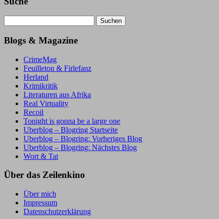
Suche
Suchen
nach:
Blogs & Magazine
CrimeMag
Feuilleton & Firlefanz
Herland
Krimikritik
Literaturen aus Afrika
Real Virtuality
Recoil
Tonight is gonna be a large one
Uberblog – Blogring Startseite
Uberblog – Blogring: Vorheriges Blog
Uberblog – Blogring: Nächstes Blog
Wort & Tat
Über das Zeilenkino
Über mich
Impressum
Datenschutzerklärung