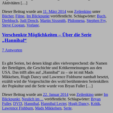
Aktivitäten […]
Dieser Beitrag wurde am
11. März 2014
von
Zeilenkino
unter
Bücher
,
Filme
,
Im Blickpunkt
veröffentlicht. Schlagwörter:
Buch
,
Drehbuch
,
Judi Dench
,
Martin Sixsmith
,
Philomena
,
Stephen Fry
,
Steve Coogan
,
Vorlage
.
Verschenkte Möglichkeiten – Über die Serie
„Hannibal“
7 Antworten
Es gibt Serien, bei denen klingt alles vielversprechend: die Namen
der Beteiligten, die Geschichte und Kritikermeinungen aus den
USA. Das trifft alles auf „Hannibal“ zu – sie ist mit Mads
Mikkelsen, Hugh Dancy und Lawrence Fishburne namhaft besetzt,
erzählt wird die Vorgeschichte des wohl berühmtesten Serienkillers
der Popkultur und die Serie wurde von Bryan Fuller […]
Dieser Beitrag wurde am
22. Januar 2014
von
Zeilenkino
unter
Im
Blickpunkt
,
Neulich im ...
veröffentlicht. Schlagwörter:
Bryan
Fuller
,
DVD
,
Hannibal
,
Hannibal Lecter
,
Hugh Dancy
,
Kritik
,
Lawrence Fishburn
,
Mads Mikkelsen
,
Serie
.