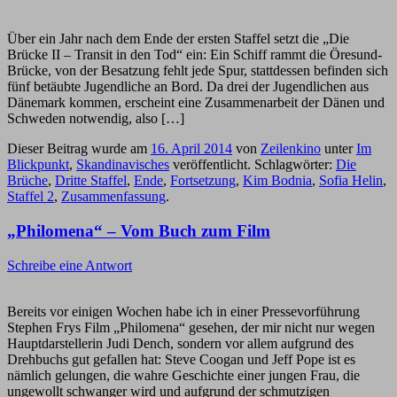
Über ein Jahr nach dem Ende der ersten Staffel setzt die „Die
Brücke II – Transit in den Tod“ ein: Ein Schiff rammt die Öresund-
Brücke, von der Besatzung fehlt jede Spur, stattdessen befinden sich
fünf betäubte Jugendliche an Bord. Da drei der Jugendlichen aus
Dänemark kommen, erscheint eine Zusammenarbeit der Dänen und
Schweden notwendig, also […]
Dieser Beitrag wurde am
16. April 2014
von
Zeilenkino
unter
Im
Blickpunkt
,
Skandinavisches
veröffentlicht. Schlagwörter:
Die
Brüche
,
Dritte Staffel
,
Ende
,
Fortsetzung
,
Kim Bodnia
,
Sofia Helin
,
Staffel 2
,
Zusammenfassung
.
„Philomena“ – Vom Buch zum Film
Schreibe eine Antwort
Bereits vor einigen Wochen habe ich in einer Pressevorführung
Stephen Frys Film „Philomena“ gesehen, der mir nicht nur wegen
Hauptdarstellerin Judi Dench, sondern vor allem aufgrund des
Drehbuchs gut gefallen hat: Steve Coogan und Jeff Pope ist es
nämlich gelungen, die wahre Geschichte einer jungen Frau, die
ungewollt schwanger wird und aufgrund der schmutzigen