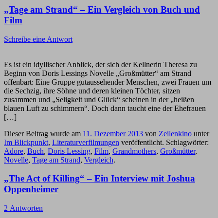
„Tage am Strand“ – Ein Vergleich von Buch und
Film
Schreibe eine Antwort
Es ist ein idyllischer Anblick, der sich der Kellnerin Theresa zu
Beginn von Doris Lessings Novelle „Großmütter“ am Strand
offenbart: Eine Gruppe gutaussehender Menschen, zwei Frauen um
die Sechzig, ihre Söhne und deren kleinen Töchter, sitzen
zusammen und „Seligkeit und Glück“ scheinen in der „heißen
blauen Luft zu schimmern“. Doch dann taucht eine der Ehefrauen
[…]
Dieser Beitrag wurde am
11. Dezember 2013
von
Zeilenkino
unter
Im Blickpunkt
,
Literaturverfilmungen
veröffentlicht. Schlagwörter:
Adore
,
Buch
,
Doris Lessing
,
Film
,
Grandmothers
,
Großmütter
,
Novelle
,
Tage am Strand
,
Vergleich
.
„The Act of Killing“ – Ein Interview mit Joshua
Oppenheimer
2 Antworten