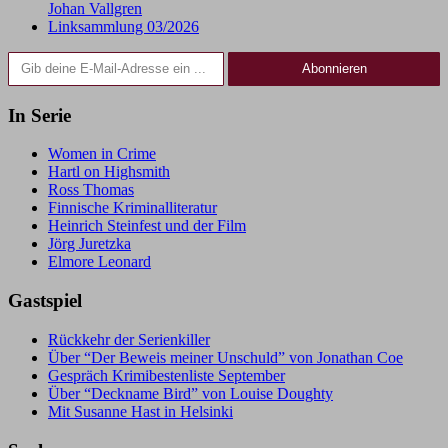
Johan Vallgren
Linksammlung 03/2026
Gib deine E-Mail-Adresse ein ...
Abonnieren
In Serie
Women in Crime
Hartl on Highsmith
Ross Thomas
Finnische Kriminalliteratur
Heinrich Steinfest und der Film
Jörg Juretzka
Elmore Leonard
Gastspiel
Rückkehr der Serienkiller
Über “Der Beweis meiner Unschuld” von Jonathan Coe
Gespräch Krimibestenliste September
Über “Deckname Bird” von Louise Doughty
Mit Susanne Hast in Helsinki