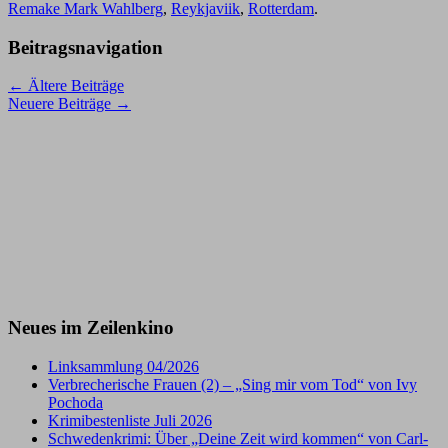
Remake Mark Wahlberg
,
Reykjaviik
,
Rotterdam
.
Beitragsnavigation
←
Ältere Beiträge
Neuere Beiträge
→
Neues im Zeilenkino
Linksammlung 04/2026
Verbrecherische Frauen (2) – „Sing mir vom Tod“ von Ivy
Pochoda
Krimibestenliste Juli 2026
Schwedenkrimi: Über „Deine Zeit wird kommen“ von Carl-