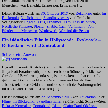
Den Auftakt macht der isländische Film „Von Pferden und
Menschen“ von Benedikt Erlingsson. Er ist einer […]
Dieser Beitrag wurde am
30. Oktober 2013
von
Zeilenkino
unter
Im
Blickpunkt
,
Neulich im ...
,
Skandinavisches
veröffentlicht.
Schlagwörter:
Engel aus Eis
,
Erbarmen
,
Film
,
Lass sie bluten
,
Nordische Filmtage
,
Pionier
,
Snabba Cash
,
Verfilmung
,
Von
Pferden und Menschen
,
Wettbewerb
,
Wir sind die Besten
.
Ein isländischer Film in Hollywood: „Reykjavik –
Rotterdam“ wird „Contraband“
Schreibe eine Antwort
Eigentlich könnte Kristófer (Baltasar Kormákur) mit seiner Frau Iris
(Lilja Nótt Þórarinsdóttir) und seinen beiden Söhnen glücklich sein:
Gerade auf Bewährung entlassen, ist er trocken und hat einen Job
gefunden. Doch obwohl er als Wachmann und Iris als Frisörin
arbeitet, reicht das Geld nicht und sie sind mit der Wohnungsmiete
im Rückstand. Deshalb lässt sich […]
Dieser Beitrag wurde am
22. September 2013
von
Zeilenkino
unter
Filme
,
Im Blickpunkt
,
Skandinavisches
veröffentlicht. Schlagwörter:
Baltasar Kormakur
,
Contraband
,
Island
,
Ólafur Darri Ólafsson
,