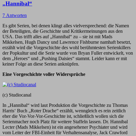
„Hannibal“
7 Antworten
Es gibt Serien, bei denen klingt alles vielversprechend: die Namen
der Beteiligten, die Geschichte und Kritikermeinungen aus den
USA. Das trifft alles auf „Hannibal“ zu – sie ist mit Mads
Mikkelsen, Hugh Dancy und Lawrence Fishburne namhaft besetzt,
erzählt wird die Vorgeschichte des wohl berühmtesten Serienkillers
der Popkultur und die Serie wurde von Bryan Fuller entwickelt, von
dem „Heroes“ und „Pushing Daisies“ stammt. Leider kann er mit
keiner Folge an diese Serien anknüpfen.
Eine Vorgeschichte voller Widersprüche
(c) Studiocanal
In „Hannibal“ wird laut Produktion die Vorgeschichte zu Thomas
Harris‘ Buch „Roter Drache“ erzählt, wenngleich es rein zeitlich
eher die Vor-Vor-Vor-Geschichte ist, schließlich wollen sich die
Serienmacher noch Platz für weitere Staffeln lassen. Dr. Hannibal
Lecter (Mads Mikkelsen) ist ein angesehener Psychiater und wird
vom Leiter der FBI-Einheit für Verhaltensanalyse, Jack Crawford