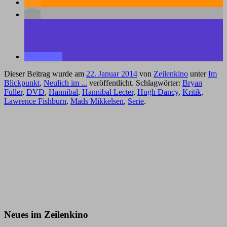
Dieser Beitrag wurde am
22. Januar 2014
von
Zeilenkino
unter
Im
Blickpunkt
,
Neulich im ...
veröffentlicht. Schlagwörter:
Bryan
Fuller
,
DVD
,
Hannibal
,
Hannibal Lecter
,
Hugh Dancy
,
Kritik
,
Lawrence Fishburn
,
Mads Mikkelsen
,
Serie
.
Neues im Zeilenkino