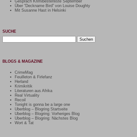
Gespräch Krimibestenliste September
Über “Deckname Bird” von Louise Doughty
Mit Susanne Hast in Helsinki
SUCHE
Suchen
nach:
BLOGS & MAGAZINE
CrimeMag
Feuilleton & Firlefanz
Herland
Krimikritik
Literaturen aus Afrika
Real Virtuality
Recoil
Tonight is gonna be a large one
Uberblog – Blogring Startseite
Uberblog – Blogring: Vorheriges Blog
Uberblog – Blogring: Nächstes Blog
Wort & Tat