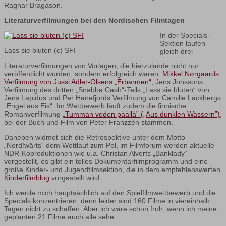
Ragnar Bragason.
Literaturverfilmungen bei den Nordischen Filmtagen
In der Specials-
Sektion laufen
Lass sie bluten (c) SFI
gleich drei
Literaturverfilmungen von Vorlagen, die hierzulande nicht nur
veröffentlicht wurden, sondern erfolgreich waren:
Mikkel Nørgaards
Verfilmung von Jussi Adler-Olsens „Erbarmen“
, Jens Jonssons
Verfilmung des dritten „Snabba Cash“-Teils „Lass sie bluten“ von
Jens Lapidus und Per Hanefjords Verfilmung von Camille Läckbergs
„Engel aus Eis“. Im Wettbewerb läuft zudem die finnische
Romanverfilmung
„Tumman veden päällä” („Aus dunklen Wassern”)
,
bei der Buch und Film von Peter Franzzén stammen.
Daneben widmet sich die Retrospektive unter dem Motto
„Nord!wärts“ dem Wettlauf zum Pol, im Filmforum werden aktuelle
NDR-Koproduktionen wie u.a. Christan Alverts „Banklady“
vorgestellt, es gibt ein tolles Dokumentarfilmprogramm und eine
große Kinder- und Jugendfilmsektion, die in dem empfehlenswerten
Kinderfilmblog
vorgestellt wird.
Ich werde mich hauptsächlich auf den Spielfilmwettbewerb und die
Specials konzentrieren, denn leider sind 160 Filme in viereinhalb
Tagen nicht zu schaffen. Aber ich wäre schon froh, wenn ich meine
geplanten 21 Filme auch alle sehe.