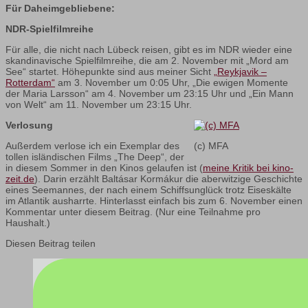
Für Daheimgebliebene:
NDR-Spielfilmreihe
Für alle, die nicht nach Lübeck reisen, gibt es im NDR wieder eine
skandinavische Spielfilmreihe, die am 2. November mit „Mord am
See“ startet. Höhepunkte sind aus meiner Sicht
„Reykjavik –
Rotterdam“
am 3. November um 0:05 Uhr, „Die ewigen Momente
der Maria Larsson“ am 4. November um 23:15 Uhr und „Ein Mann
von Welt“ am 11. November um 23:15 Uhr.
Verlosung
Außerdem verlose ich ein Exemplar des
(c) MFA
tollen isländischen Films „The Deep“, der
in diesem Sommer in den Kinos gelaufen ist (
meine Kritik bei kino-
zeit.de
). Darin erzählt Baltásar Kormákur die aberwitzige Geschichte
eines Seemannes, der nach einem Schiffsunglück trotz Eiseskälte
im Atlantik ausharrte. Hinterlasst einfach bis zum 6. November einen
Kommentar unter diesem Beitrag. (Nur eine Teilnahme pro
Haushalt.)
Diesen Beitrag teilen