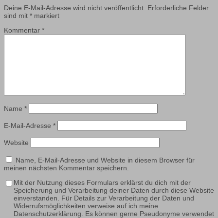
Deine E-Mail-Adresse wird nicht veröffentlicht.
Erforderliche Felder
sind mit
*
markiert
Kommentar
*
Name
*
E-Mail-Adresse
*
Website
Name, E-Mail-Adresse und Website in diesem Browser für
meinen nächsten Kommentar speichern.
Mit der Nutzung dieses Formulars erklärst du dich mit der
Speicherung und Verarbeitung deiner Daten durch diese Website
einverstanden. Für Details zur Verarbeitung der Daten und
Widerrufsmöglichkeiten verweise auf ich meine
Datenschutzerklärung. Es können gerne Pseudonyme verwendet