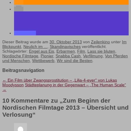
Dieser Beitrag wurde am
30. Oktober 2013
von
Zeilenkino
unter
Im
Blickpunkt
,
Neulich im ...
,
Skandinavisches
veröffentlicht.
Schlagwörter:
Engel aus Eis
,
Erbarmen
,
Film
,
Lass sie bluten
,
Nordische Filmtage
,
Pionier
,
Snabba Cash
,
Verfilmung
,
Von Pferden
und Menschen
,
Wettbewerb
,
Wir sind die Besten
.
Beitragsnavigation
←
Ein Film über Zwangsprostitution – „Lilja-4-ever“ von Lukas
Moodysson
Städteplanung in der Gegenwart – „The Human Scale“
→
10 Kommentare zu „
Zum Beginn der
Nordischen Filmtage 2013 – Übersicht und
Verlosung
“