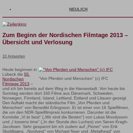
NEULICH
Zum Beginn der Nordischen Filmtage 2013 –
Übersicht und Verlosung
10 Antworten
Heute beginnen in
Lübeck die
55.
“Von Pferden und Menschen” (c) IFC
Nordischen
Filmtage 2013
–
und ich bin bereits auf dem Weg in die Hansestadt. Von heute bis
Sonntag werden dort 160 Filme aus Dänemark, Schweden,
Norwegen, Finnland, Island, Lettland, Estland und Litauen gezeigt.
Den Auftakt macht der isländische Film „Von Pferden und
Menschen“ von Benedikt Erlingsson. Er ist einer von 16 Spielfilmen,
die um den NDR-Spielfilmpreis konkurrieren. Darunter ist die
Komödie „Vi är best“ („Wir sind die Besten“) von Lukas Moodysson
und „I lossens time“ („In der Stunde des Luches) von Søren Kragh-
Jacobsen. Sehr gespannt bin ich zudem auf „Pioner“ von Erik
Skoldbjærg, „Nordvest“ von Michael Noer und „Metalhead“ von