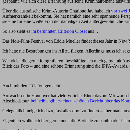
gespannt, wie sich diese Erfahrung auf seine Kriminalromane auswir
Über die australische Krimi-Autorin Charlotte Jay habe ich
vor zwei 
Aufmerksamkeit bekommt. Sie hat nämlich eine sehr spannende Perspek
sie eine für eine weiße Frau der damaligen Zeit außergewöhnliche Ein
So also sieht es
im berühmten Criterion Closet
aus …
Das Noir-Film-Festival von Eddie Mueller findet dieses Jahr in New Yo
Ich hatte nie Bestrebungen ins All zu fliegen. Allerdings muss ich sag
Wie viele, die gerne fotografieren, beschäftige ich mich gerne mit A
Blick das Foto – und eine schöne Erinnerung sind die IPPA-Awards, 
Auch mit dem Telefon gemacht.
Aufwachsen in Hannover hat viele Vorteile. Einer davon: Mir war seh
Abschiedstour,
bei heibie gibt es einen schönen Bericht über das Ko
Gelegentlich neige ich dazu, fast alles doof zu finden – aber manchmal
Eigentlich wollte ich hier gerne noch die Berichte zu southparks Lit