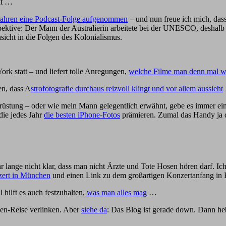
kt …
Jahren eine Podcast-Folge aufgenommen
– und nun freue ich mich, das
tive: Der Mann der Australierin arbeitete bei der UNESCO, deshalb ist
sicht in die Folgen des Kolonialismus.
rk statt – und liefert tolle Anregungen,
welche Filme man denn mal w
en, dass A
strofotografie durchaus reizvoll klingt und vor allem aussieht
usrüstung – oder wie mein Mann gelegentlich erwähnt, gebe es immer ein
die jedes Jahr
die besten iPhone-Fotos
prämieren. Zumal das Handy ja d
r lange nicht klar, dass man nicht Ärzte und Tote Hosen hören darf. I
nzert in München
und einen Link zu dem großartigen Konzertanfang in B
 hilft es auch festzuhalten,
was man alles mag
…
auen-Reise verlinken. Aber
siehe da
: Das Blog ist gerade down. Dann heb