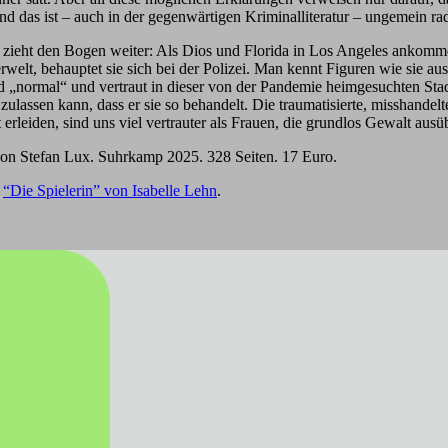
 das ist – auch in der gegenwärtigen Kriminalliteratur – ungemein rad
 zieht den Bogen weiter: Als Dios und Florida in Los Angeles ankommen
t, behauptet sie sich bei der Polizei. Man kennt Figuren wie sie aus
nd „normal“ und vertraut in dieser von der Pandemie heimgesuchten Stad
zulassen kann, dass er sie so behandelt. Die traumatisierte, misshandelt
rleiden, sind uns viel vertrauter als Frauen, die grundlos Gewalt ausü
on Stefan Lux. Suhrkamp 2025. 328 Seiten. 17 Euro.
m
“Die Spielerin” von Isabelle Lehn
.