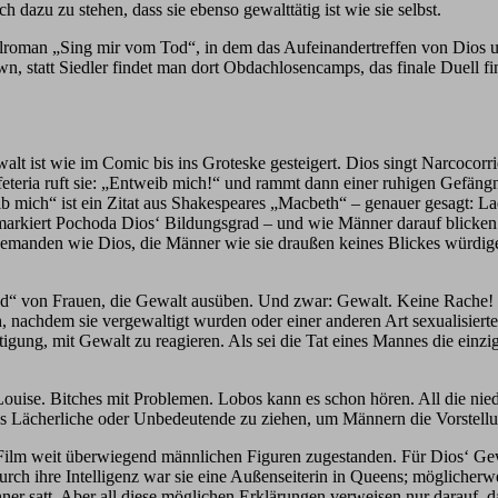
h dazu zu stehen, dass sie ebenso gewalttätig ist wie sie selbst.
roman „Sing mir vom Tod“, in dem das Aufeinandertreffen von Dios und 
n, statt Siedler findet man dort Obdachlosencamps, das finale Duell f
alt ist wie im Comic bis ins Groteske gesteigert. Dios singt Narcocor
eteria ruft sie: „Entweib mich!“ und rammt dann einer ruhigen Gefängn
b mich“ ist ein Zitat aus Shakespeares „Macbeth“ – genauer gesagt: La
 markiert Pochoda Dios‘ Bildungsgrad – und wie Männer darauf blicken.
 jemanden wie Dios, die Männer wie sie draußen keines Blickes würdige
 Tod“ von Frauen, die Gewalt ausüben. Und zwar: Gewalt. Keine Rache! D
ch, nachdem sie vergewaltigt wurden oder einer anderen Art sexualisier
igung, mit Gewalt zu reagieren. Als sei die Tat eines Mannes die einz
ise. Bitches mit Problemen. Lobos kann es schon hören. All die nied
s Lächerliche oder Unbedeutende zu ziehen, um Männern die Vorstellu
nd Film weit überwiegend männlichen Figuren zugestanden. Für Dios‘ Ge
rch ihre Intelligenz war sie eine Außenseiterin in Queens; möglicherwe
nner satt. Aber all diese möglichen Erklärungen verweisen nur darauf, da