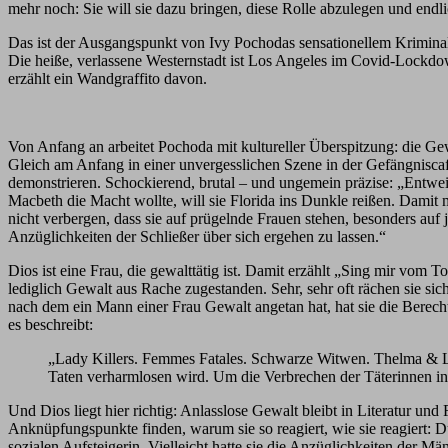
mehr noch: Sie will sie dazu bringen, diese Rolle abzulegen und endlic
Das ist der Ausgangspunkt von Ivy Pochodas sensationellem Kriminal
Die heiße, verlassene Westernstadt ist Los Angeles im Covid-Lockdow
erzählt ein Wandgraffito davon.
Von Anfang an arbeitet Pochoda mit kultureller Überspitzung: die Gew
Gleich am Anfang in einer unvergesslichen Szene in der Gefängniscaf
demonstrieren. Schockierend, brutal – und ungemein präzise: „Entwei
Macbeth die Macht wollte, will sie Florida ins Dunkle reißen. Damit
nicht verbergen, dass sie auf prügelnde Frauen stehen, besonders auf
Anzüglichkeiten der Schließer über sich ergehen zu lassen.“
Dios ist eine Frau, die gewalttätig ist. Damit erzählt „Sing mir vom
lediglich Gewalt aus Rache zugestanden. Sehr, sehr oft rächen sie si
nach dem ein Mann einer Frau Gewalt angetan hat, hat sie die Berecht
es beschreibt:
„Lady Killers. Femmes Fatales. Schwarze Witwen. Thelma & Lou
Taten verharmlosen wird. Um die Verbrechen der Täterinnen in
Und Dios liegt hier richtig: Anlasslose Gewalt bleibt in Literatur u
Anknüpfungspunkte finden, warum sie so reagiert, wie sie reagiert: Du
sozialen Aufsteigerin. Vielleicht hatte sie die Anzüglichkeiten der Mä