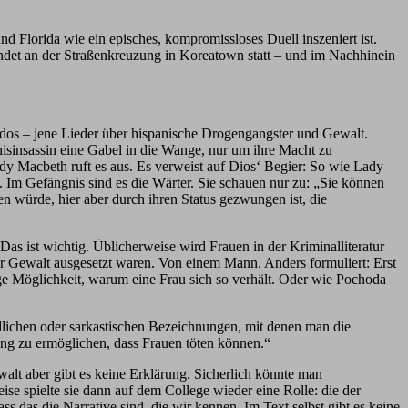
Florida wie ein episches, kompromissloses Duell inszeniert ist.
indet an der Straßenkreuzung in Koreatown statt – und im Nachhinein
ridos – jene Lieder über hispanische Drogengangster und Gewalt.
isinsassin eine Gabel in die Wange, nur um ihre Macht zu
dy Macbeth ruft es aus. Es verweist auf Dios‘ Begier: So wie Lady
 Im Gefängnis sind es die Wärter. Sie schauen nur zu: „Sie können
n würde, hier aber durch ihren Status gezwungen ist, die
as ist wichtig. Üblicherweise wird Frauen in der Kriminalliteratur
ter Gewalt ausgesetzt waren. Von einem Mann. Anders formuliert: Erst
ige Möglichkeit, warum eine Frau sich so verhält. Oder wie Pochoda
lichen oder sarkastischen Bezeichnungen, mit denen man die
ng zu ermöglichen, dass Frauen töten können.“
walt aber gibt es keine Erklärung. Sicherlich könnte man
ise spielte sie dann auf dem College wieder eine Rolle: die der
ss das die Narrative sind, die wir kennen. Im Text selbst gibt es keine