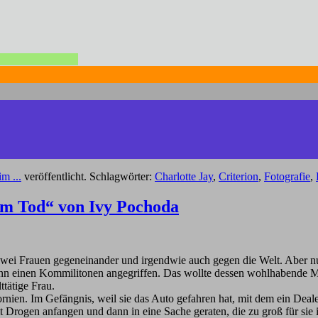
m ...
veröffentlicht. Schlagwörter:
Charlotte Jay
,
Criterion
,
Fotografie
,
om Tod“ von Ivy Pochoda
 Zwei Frauen gegeneinander und irgendwie auch gegen die Welt. Aber n
dann einen Kommilitonen angegriffen. Das wollte dessen wohlhabende Mu
ttätige Frau.
ornien. Im Gefängnis, weil sie das Auto gefahren hat, mit dem ein Deale
ogen anfangen und dann in eine Sache geraten, die zu groß für sie ist.