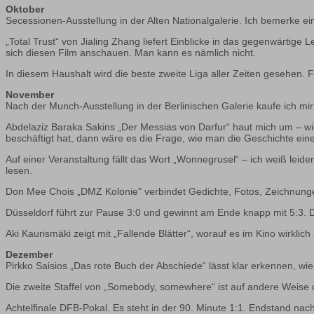
Oktober
Secessionen-Ausstellung in der Alten Nationalgalerie. Ich bemerke e
„Total Trust“ von Jialing Zhang liefert Einblicke in das gegenwärtig
sich diesen Film anschauen. Man kann es nämlich nicht.
In diesem Haushalt wird die beste zweite Liga aller Zeiten gesehen. 
November
Nach der Munch-Ausstellung in der Berlinischen Galerie kaufe ich m
Abdelaziz Baraka Sakins „Der Messias von Darfur“ haut mich um – w
beschäftigt hat, dann wäre es die Frage, wie man die Geschichte ein
Auf einer Veranstaltung fällt das Wort „Wonnegrusel“ – ich weiß leide
lesen.
Don Mee Chois „DMZ Kolonie” verbindet Gedichte, Fotos, Zeichnunge
Düsseldorf führt zur Pause 3:0 und gewinnt am Ende knapp mit 5:3. D
Aki Kaurismäki zeigt mit „Fallende Blätter“, worauf es im Kino wirkli
Dezember
Pirkko Saisios „Das rote Buch der Abschiede“ lässt klar erkennen, wie w
Die zweite Staffel von „Somebody, somewhere“ ist auf andere Weise do
Achtelfinale DFB-Pokal. Es steht in der 90. Minute 1:1. Endstand nac