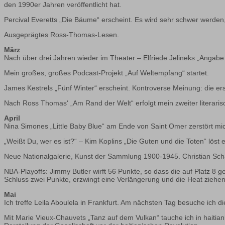
den 1990er Jahren veröffentlicht hat.
Percival Everetts „Die Bäume“ erscheint. Es wird sehr schwer werden
Ausgeprägtes Ross-Thomas-Lesen.
März
Nach über drei Jahren wieder im Theater – Elfriede Jelineks „Angabe 
Mein großes, großes Podcast-Projekt „Auf Weltempfang“ startet.
James Kestrels „Fünf Winter“ erscheint. Kontroverse Meinung: die erst
Nach Ross Thomas‘ „Am Rand der Welt“ erfolgt mein zweiter literarisc
April
Nina Simones „Little Baby Blue“ am Ende von Saint Omer zerstört mi
„Weißt Du, wer es ist?“ – Kim Koplins „Die Guten und die Toten“ löst e
Neue Nationalgalerie, Kunst der Sammlung 1900-1945. Christian Schad
NBA-Playoffs: Jimmy Butler wirft 56 Punkte, so dass die auf Platz 8
Schluss zwei Punkte, erzwingt eine Verlängerung und die Heat ziehen
Mai
Ich treffe Leila Aboulela in Frankfurt. Am nächsten Tag besuche ich die
Mit Marie Vieux-Chauvets „Tanz auf dem Vulkan“ tauche ich in haitian