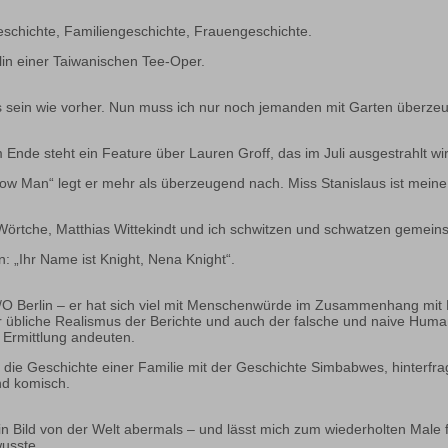
eschichte, Familiengeschichte, Frauengeschichte.
lin einer Taiwanischen Tee-Oper.
sein wie vorher. Nun muss ich nur noch jemanden mit Garten überzeu
m Ende steht ein Feature über Lauren Groff, das im Juli ausgestrahlt wi
w Man“ legt er mehr als überzeugend nach. Miss Stanislaus ist meine ak
Wörtche, Matthias Wittekindt und ich schwitzen und schwatzen gemein
 „Ihr Name ist Knight, Nena Knight“.
 Berlin – er hat sich viel mit Menschenwürde im Zusammenhang mit 
r übliche Realismus der Berichte und auch der falsche und naive Human
 Ermittlung andeuten.
ie Geschichte einer Familie mit der Geschichte Simbabwes, hinterfragt, 
nd komisch.
n Bild von der Welt abermals – und lässt mich zum wiederholten Male f
wusste.