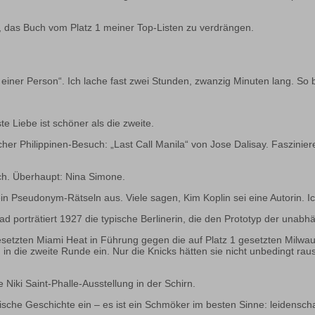
, das Buch vom Platz 1 meiner Top-Listen zu verdrängen.
einer Person“. Ich lache fast zwei Stunden, zwanzig Minuten lang. So b
e Liebe ist schöner als die zweite.
her Philippinen-Besuch: „Last Call Manila“ von Jose Dalisay. Faszinier
ch. Überhaupt: Nina Simone.
in Pseudonym-Rätseln aus. Viele sagen, Kim Koplin sei eine Autorin. Ich
 porträtiert 1927 die typische Berlinerin, die den Prototyp der unabh
 gesetzten Miami Heat in Führung gegen die auf Platz 1 gesetzten Milwa
 in die zweite Runde ein. Nur die Knicks hätten sie nicht unbedingt ra
 Niki Saint-Phalle-Ausstellung in der Schirn.
ische Geschichte ein – es ist ein Schmöker im besten Sinne: leidenschaf