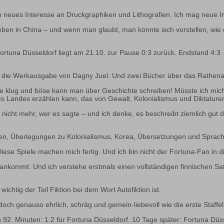
in neues Interesse an Druckgraphiken und Lithografien. Ich mag neue I
e Leben in China – und wenn man glaubt, man könnte sich vorstellen, w
Fortuna Düsseldorf liegt am 21.10. zur Pause 0:3 zurück. Endstand 4:3
ir die Werkausgabe von Dagny Juel. Und zwei Bücher über das Rathena
ie klug und böse kann man über Geschichte schreiben! Müsste ich mic
es Landes erzählen kann, das von Gewalt, Kolonialismus und Diktaturen
r nicht mehr, wer es sagte – und ich denke, es beschreibt ziemlich gut 
n, Überlegungen zu Kolonialismus, Korea, Übersetzungen und Sprache
iese Spiele machen mich fertig. Und ich bin nicht der Fortuna-Fan in 
ch ankommt. Und ich verstehe erstmals einen vollständigen finnischen Sa
ichtig der Teil Fiktion bei dem Wort Autofiktion ist.
ch genauso ehrlich, schräg und gemein-liebevoll wie die erste Staffel
h 92. Minuten: 1:2 für Fortuna Düsseldorf. 10 Tage später: Fortuna Düs