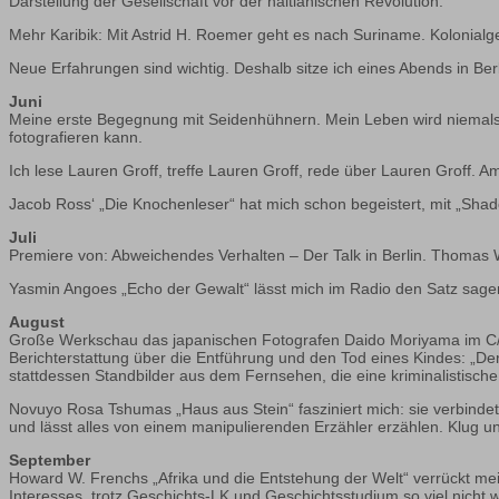
Darstellung der Gesellschaft vor der haitianischen Revolution.
Mehr Karibik: Mit Astrid H. Roemer geht es nach Suriname. Kolonialg
Neue Erfahrungen sind wichtig. Deshalb sitze ich eines Abends in Ber
Juni
Meine erste Begegnung mit Seidenhühnern. Mein Leben wird niemals 
fotografieren kann.
Ich lese Lauren Groff, treffe Lauren Groff, rede über Lauren Groff. A
Jacob Ross‘ „Die Knochenleser“ hat mich schon begeistert, mit „Shado
Juli
Premiere von: Abweichendes Verhalten – Der Talk in Berlin. Thomas 
Yasmin Angoes „Echo der Gewalt“ lässt mich im Radio den Satz sagen:
August
Große Werkschau das japanischen Fotografen Daido Moriyama im C/O
Berichterstattung über die Entführung und den Tod eines Kindes: „De
stattdessen Standbilder aus dem Fernsehen, die eine kriminalistische
Novuyo Rosa Tshumas „Haus aus Stein“ fasziniert mich: sie verbindet d
und lässt alles von einem manipulierenden Erzähler erzählen. Klug u
September
Howard W. Frenchs „Afrika und die Entstehung der Welt“ verrückt mei
Interesses, trotz Geschichts-LK und Geschichtsstudium so viel nicht 