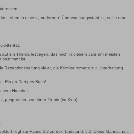
nteressen.
ie das Leben in einem „modernen“ Überwachungsstaat ist, sollte man
u-Attentat.
h auf ein Thema festlegen, das mich in diesem Jahr am meisten
 bestimmt ist.
die Rezeptionshaltung vieler, die Kriminalromane zur Unterhaltung
. Ein großartiges Buch!
diesem Haushalt.
tz, gesprochen von einer Finnin (im Kino).
.
seldorf liegt zur Pause 0:2 zurück. Endstand: 3:2. Diese Mannschaft.