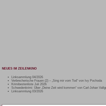
NEUES IM ZEILENKINO
Linksammlung 04/2026
Verbrecherische Frauen (2) – „Sing mir vom Tod“ von Ivy Pochoda
Krimibestenliste Juli 2026
Schwedenkrimi: Über „Deine Zeit wird kommen“ von Carl-Johan Vallg
Linksammlung 03/2026
Gib deine E-Mail-Adresse ein ...