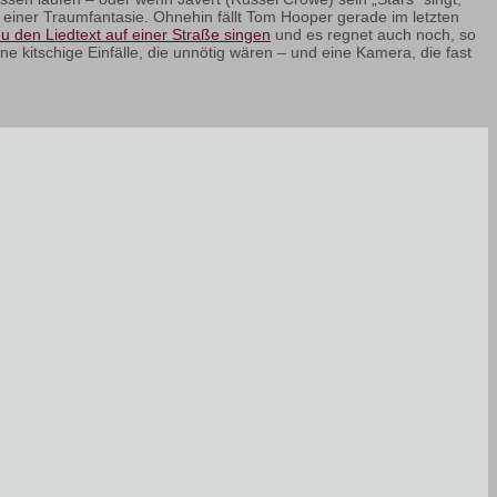
 einer Traumfantasie. Ohnehin fällt Tom Hooper gerade im letzten
u den Liedtext auf einer Straße singen
und es regnet auch noch, so
eine kitschige Einfälle, die unnötig wären – und eine Kamera, die fast