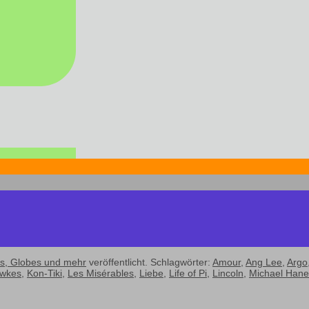
s, Globes und mehr
veröffentlicht. Schlagwörter:
Amour
,
Ang Lee
,
Argo
awkes
,
Kon-Tiki
,
Les Misérables
,
Liebe
,
Life of Pi
,
Lincoln
,
Michael Han