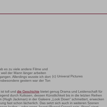
ab es zu viele andere Filme und
 weil der Mann länger arbeiten
(c) Univeral Pictures
gangen. Allerdings wusste ich dort
 insbesondere gestern war der Ton
st toll und
die Geschichte
bietet genug Drama und Leidenschaft für
gend durch Kulissen, dessen Künstlichkeit bis in die letzten Reihen
ean (Hugh Jackman) in der Galeere „Look Down“ schmettert, erwecken
ung fast schon lächerlich. Das setzt sich auch in weiteren Szenen
ssen laufen – oder wenn Javert (Russel Crowe) sein „Stars“ singt,