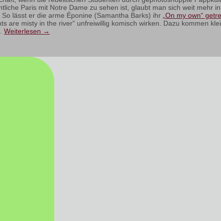
liche Paris mit Notre Dame zu sehen ist, glaubt man sich weit mehr in
n. So lässt er die arme Éponine (Samantha Barks) ihr
„On my own“ getre
ights are misty in the river“ unfreiwillig komisch wirken. Dazu kommen kl
t.
Weiterlesen
→