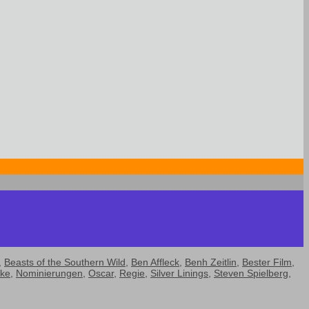
,
Beasts of the Southern Wild
,
Ben Affleck
,
Benh Zeitlin
,
Bester Film
,
eke
,
Nominierungen
,
Oscar
,
Regie
,
Silver Linings
,
Steven Spielberg
,