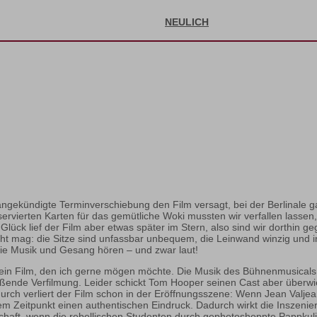
NEULICH
angekündigte Terminverschiebung den Film versagt, bei der Berlinale g
ervierten Karten für das gemütliche Woki mussten wir verfallen lassen,
Glück lief der Film aber etwas später im Stern, also sind wir dorthin ge
icht mag: die Sitze sind unfassbar unbequem, die Leinwand winzig und
 die Musik und Gesang hören – und zwar laut!
 ein Film, den ich gerne mögen möchte. Die Musik des Bühnenmusicals i
ißende Verfilmung. Leider schickt Tom Hooper seinen Cast aber überwie
durch verliert der Film schon in der Eröffnungsszene: Wenn Jean Valj
em Zeitpunkt einen authentischen Eindruck. Dadurch wirkt die Inszenier
schaft, wenn die rebellischen Studenten durch gephotoshoppte Pappkuli