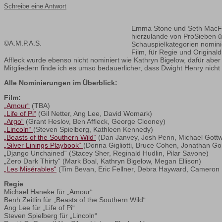
Schreibe eine Antwort
Emma Stone und Seth MacFarl
hierzulande von ProSieben üb
©A.M.P.A.S.
Schauspielkategorien nominie
Film, für Regie und Original
Affleck wurde ebenso nicht nominiert wie Kathryn Bigelow, dafür aber
Mitgliedern finde ich es umso bedauerlicher, dass Dwight Henry nich
Alle Nominierungen im Überblick:
Film:
„Amour“
(TBA)
„Life of Pi“
(Gil Netter, Ang Lee, David Womark)
„Argo“
(Grant Heslov, Ben Affleck, George Clooney)
„Lincoln“
(Steven Spielberg, Kathleen Kennedy)
„Beasts of the Southern Wild“
(Dan Janvey, Josh Penn, Michael Gottw
„Silver Linings Playbook“
(Donna Gigliotti, Bruce Cohen, Jonathan Go
„Django Unchained“ (Stacey Sher, Reginald Hudlin, Pilar Savone)
„Zero Dark Thirty“ (Mark Boal, Kathryn Bigelow, Megan Ellison)
„Les Misérables“
(Tim Bevan, Eric Fellner, Debra Hayward, Cameron
Regie
Michael Haneke für „Amour“
Benh Zeitlin für „Beasts of the Southern Wild“
Ang Lee für „Life of Pi“
Steven Spielberg für „Lincoln“