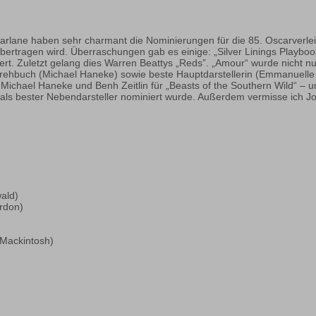
ane haben sehr charmant die Nominierungen für die 85. Oscarverleihu
ertragen wird. Überraschungen gab es einige: „Silver Linings Playbook“ 
rt. Zuletzt gelang dies Warren Beattys „Reds”. „Amour“ wurde nicht nu
drehbuch (Michael Haneke) sowie beste Hauptdarstellerin (Emmanuelle R
 Michael Haneke und Benh Zeitlin für „Beasts of the Southern Wild“ – 
t als bester Nebendarsteller nominiert wurde. Außerdem vermisse ich J
ald)
rdon)
 Mackintosh)