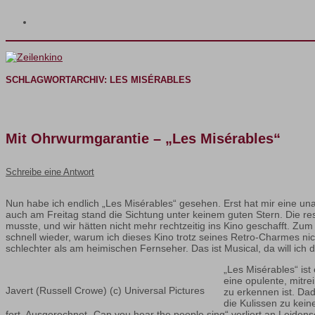
SCHLAGWORTARCHIV:
LES MISÉRABLES
Mit Ohrwurmgarantie – „Les Misérables“
Schreibe eine Antwort
Nun habe ich endlich „Les Misérables“ gesehen. Erst hat mir eine un
auch am Freitag stand die Sichtung unter keinem guten Stern. Die res
musste, und wir hätten nicht mehr rechtzeitig ins Kino geschafft. Zum 
schnell wieder, warum ich dieses Kino trotz seines Retro-Charmes n
schlechter als am heimischen Fernseher. Das ist Musical, da will ich
„Les Misérables“ ist
eine opulente, mitre
Javert (Russell Crowe) (c) Universal Pictures
zu erkennen ist. Da
die Kulissen zu kein
fort. Ausgerechnet „Can you hear the people sing“ verliert an Leiden