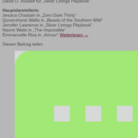
David O. Russell für „Silver Linings Playbook“
Hauptdarstellerin
Jessica Chastain in „Zero Dark Thirty“
Quvenzhané Wallis in „Beasts of the Southern Wild“
Jennifer Lawrence in „Silver Linings Playbook“
Naomi Watts in „The Impossible“
Emmanuelle Riva in „Amour“
Weiterlesen
→
Diesen Beitrag teilen