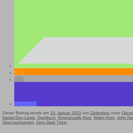
Dieser Beitrag wurde am
10. Januar 2013
von
Zeilenkino
unter
Oscar
Daniel Day-Lewis
,
Drehbuch
,
Emmanuelle Riva
,
Helen Hunt
,
John H
Überraschungen
,
Zero Dark Thirty
.