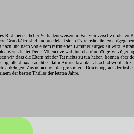
exes Bild menschlicher Verhaltensweisen im Fall von verschwundenen K
 unsere Grundsätze sind und wie leicht sie in Extremsituationen aufgeg
nach und nach von einem raffinierten Ermittler aufgeklärt wird. Anfan
 hinaus verzichtet Denis Villeneuve wohltuend auf unnötige Verzögerung:
sen wir, dass die Eltern mit der Tat nichts zu tun haben, können aber d
Cop, allerdings braucht es dafür Aufmerksamkeit. Doch obwohl ich zu ei
hrte abbringen. Zusammen mit der großartigen Besetzung, aus der insb
em der besten Thriller der letzten Jahre.