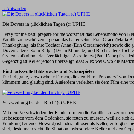
5 Antworten
Die Dovers in glücklichen Tagen (c) UPHE
„Pray for the best, prepare for the worst“ ist das Lebensmotto von K
Familie zu beschützen – genau das hat er seiner Frau Grace (Maria Bel
Thanksgiving, als ihre Tochter Anna (Erin Gerasimovich) sowie die gl
Dovers älterer Sohn Ralph (Dylan Minnette) und Birchs ältere Tochte
Gyllenhaal) nimmt den Verdächtigen Alex Jones (Paul Dano) fest. Jed
Gegenzug ist Keller jedoch überzeugt, dass Alex weiß, wo die Mädche
Eindrucksvolle Bildsprache und Schauspieler
Es sind graue, verwaschene Farben, die den Film „Prisoners“ von De
kümmern und gläubig sind. Außerdem verleihen sie dem Film eine tros
Verzweiflung bei den Birch’ (c) UPHE
Mit dem Verschwinden der Kinder drohen die Familien zu zerbrechen: Gr
ist besessen vom dem Gedanken, sie retten zu müssen, weil sie sich auf 
Franklin (Terrence Howard) ist indes hilfloser als Keller, er folgt
sind, desto mehr zieht die Situation insbesondere Keller und den Cop