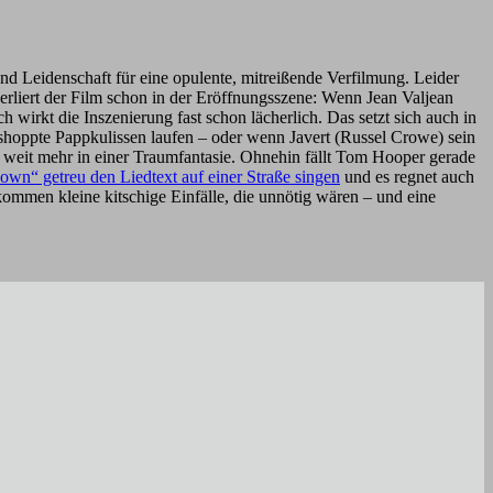
d Leidenschaft für eine opulente, mitreißende Verfilmung. Leider
erliert der Film schon in der Eröffnungsszene: Wenn Jean Valjean
irkt die Inszenierung fast schon lächerlich. Das setzt sich auch in
oshoppte Pappkulissen laufen – oder wenn Javert (Russel Crowe) sein
h weit mehr in einer Traumfantasie. Ohnehin fällt Tom Hooper gerade
wn“ getreu den Liedtext auf einer Straße singen
und es regnet auch
u kommen kleine kitschige Einfälle, die unnötig wären – und eine