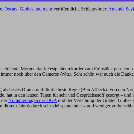
e
,
Oscars, Globes und mehr
veröffentlicht. Schlagwörter:
Amanda Seyf
die ich heute Morgen dank Festplattenrekorder zum Frühstück gesehe
he immer noch über den Cameron-Witz). Sehr schön war auch die Danke
“
als bestes Drama und für die beste Regie (Ben Affleck). Von den Nom
e, hat in den letzten Tagen für sehr viel Gesprächsstoff gesorgt – un
e der
Nominierungen der DGA
und der Verleihung der Golden Globes e
 in diesem Jahr dadurch sehr viel spannender – und weniger vorhersehba