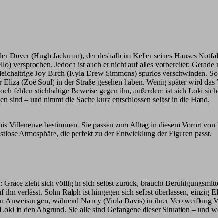
eller Dover (Hugh Jackman), der deshalb im Keller seines Hauses Notfal
lo) versprochen. Jedoch ist auch er nicht auf alles vorbereitet: Gerade
eichaltrige Joy Birch (Kyla Drew Simmons) spurlos verschwinden. Sofor
r Eliza (Zoë Soul) in der Straße gesehen haben. Wenig später wird das
och fehlen stichhaltige Beweise gegen ihn, außerdem ist sich Loki sich
n sind – und nimmt die Sache kurz entschlossen selbst in die Hand.
nis Villeneuve bestimmen. Sie passen zum Alltag in diesem Vorort von
tlose Atmosphäre, die perfekt zu der Entwicklung der Figuren passt.
ace zieht sich völlig in sich selbst zurück, braucht Beruhigungsmittel
ihn verlässt. Sohn Ralph ist hingegen sich selbst überlassen, einzig Eliz
 seinen Anweisungen, während Nancy (Viola Davis) in ihrer Verzweiflun
 Loki in den Abgrund. Sie alle sind Gefangene dieser Situation – und 