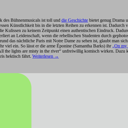
k des Bühnenmusicals ist toll und
die Geschichte
bietet genug Drama un
en Künstlichkeit bis in die letzten Reihen zu erkennen ist. Dadurch v
Kulissen zu keinem Zeitpunkt einen authentischen Eindruck. Dadurch w
erliert an Leidenschaft, wenn die rebellischen Studenten durch gephot
rund das nächtliche Paris mit Notre Dame zu sehen ist, glaubt man sic
hr viel ein. So lässt er die arme Éponine (Samantha Barks) ihr
„On my o
/ All the lights are misty in the river“ unfreiwillig komisch wirken. Daz
is hektisch fährt.
Weiterlesen
→