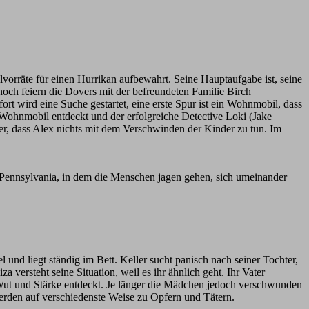
lvorräte für einen Hurrikan aufbewahrt. Seine Hauptaufgabe ist, seine
 noch feiern die Dovers mit der befreundeten Familie Birch
t wird eine Suche gestartet, eine erste Spur ist ein Wohnmobil, dass
 Wohnmobil entdeckt und der erfolgreiche Detective Loki (Jake
er, dass Alex nichts mit dem Verschwinden der Kinder zu tun. Im
 Pennsylvania, in dem die Menschen jagen gehen, sich umeinander
 und liegt ständig im Bett. Keller sucht panisch nach seiner Tochter,
a versteht seine Situation, weil es ihr ähnlich geht. Ihr Vater
g Wut und Stärke entdeckt. Je länger die Mädchen jedoch verschwunden
werden auf verschiedenste Weise zu Opfern und Tätern.