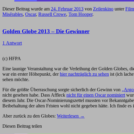
Dieser Beitrag wurde am
24. Februar 2013
von
Zeilenkino
unter
Film
Misérables
,
Oscar
,
Russell Crowe
,
Tom Hooper
.
Golden Globe 2013 – Die Gewinner
1 Antwort
(c) HFPA
Eine launige Veranstaltung war die Verleihung der Golden Globes, 
war ein erster Höhepunkt, der
hier nachträglich zu sehen
ist (ich lac
sehen möchte.
Für die größte Überraschung sorgte sicherlich der Gewinn von
„Argo
nicht gesehen habe. Dass Affleck
nicht für einen Oscar nominiert
wurd
diesem Jahr. Die Oscar-Nominierungszettel mussten vor Bekanntgab
Beibehaltung der alten Fristen wohl nicht gegeben hätte. Ich finde es
Aber zurück zu den Globes:
Weiterlesen
→
Diesen Beitrag teilen