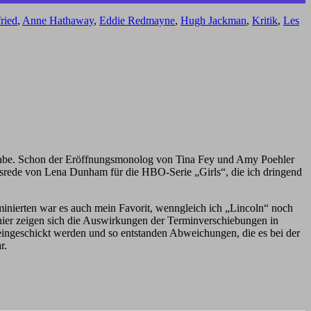
ried
,
Anne Hathaway
,
Eddie Redmayne
,
Hugh Jackman
,
Kritik
,
Les
n habe. Schon der Eröffnungsmonolog von Tina Fey und Amy Poehler
srede von Lena Dunham für die HBO-Serie „Girls“, die ich dringend
inierten war es auch mein Favorit, wenngleich ich „Lincoln“ noch
d hier zeigen sich die Auswirkungen der Terminverschiebungen in
ingeschickt werden und so entstanden Abweichungen, die es bei der
r.