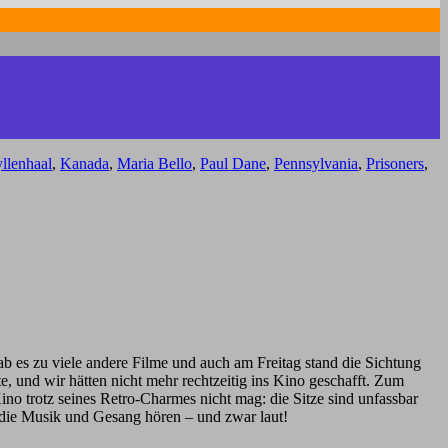
llenhaal
,
Kanada
,
Maria Bello
,
Paul Dane
,
Pennsylvania
,
Prisoners
,
b es zu viele andere Filme und auch am Freitag stand die Sichtung
e, und wir hätten nicht mehr rechtzeitig ins Kino geschafft. Zum
Kino trotz seines Retro-Charmes nicht mag: die Sitze sind unfassbar
 die Musik und Gesang hören – und zwar laut!