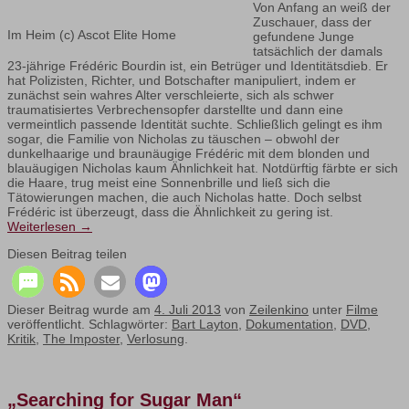
Von Anfang an weiß der
Zuschauer, dass der
Im Heim (c) Ascot Elite Home
gefundene Junge
tatsächlich der damals
23-jährige Frédéric Bourdin ist, ein Betrüger und Identitätsdieb. Er
hat Polizisten, Richter, und Botschafter manipuliert, indem er
zunächst sein wahres Alter verschleierte, sich als schwer
traumatisiertes Verbrechensopfer darstellte und dann eine
vermeintlich passende Identität suchte. Schließlich gelingt es ihm
sogar, die Familie von Nicholas zu täuschen – obwohl der
dunkelhaarige und braunäugige Frédéric mit dem blonden und
blauäugigen Nicholas kaum Ähnlichkeit hat. Notdürftig färbte er sich
die Haare, trug meist eine Sonnenbrille und ließ sich die
Tätowierungen machen, die auch Nicholas hatte. Doch selbst
Frédéric ist überzeugt, dass die Ähnlichkeit zu gering ist.
Weiterlesen
→
Diesen Beitrag teilen
Dieser Beitrag wurde am
4. Juli 2013
von
Zeilenkino
unter
Filme
veröffentlicht. Schlagwörter:
Bart Layton
,
Dokumentation
,
DVD
,
Kritik
,
The Imposter
,
Verlosung
.
„Searching for Sugar Man“