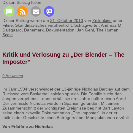
Diesen Beitrag teilen
Dieser Beitrag wurde am
31. Oktober 2013
von
Zeilenkino
unter
Filme
,
Skandinavisches
veröffentlicht. Schlagwörter:
Andreas M.
Dalsgaard
,
Dänemark
,
Dokumentation
,
Jan Gehl
,
The Human
Scale
.
Kritik und Verlosung zu „Der Blender – The
Imposter“
9 Antworten
Im Jahr 1994 verschwindet der 13-jährige Nicholas Barclay auf dem
Rückweg vom Basketball spielen spurlos. Die Familie sucht den
Jungen vergebens – dann erhält sie drei Jahre später einen Anruf:
Der vermisste Nicholas wurde in Spanien gefunden. Mit einem
Zusammenschnitt der wichtigsten Ereignisse beginnt Bart Layton
seine eindrucksvolle Dokumentation „The Imposter“, in der er
mittels der Geschichte eines Betrügers über Manipulationen erzählt.
Von Frédéric zu Nicholas