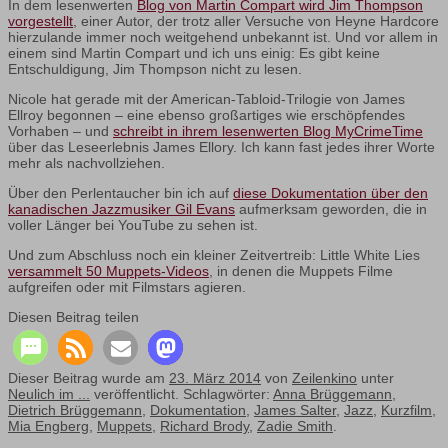
In dem lesenwerten
Blog von Martin Compart wird Jim Thompson
vorgestellt
, einer Autor, der trotz aller Versuche von Heyne Hardcore
hierzulande immer noch weitgehend unbekannt ist. Und vor allem in
einem sind Martin Compart und ich uns einig: Es gibt keine
Entschuldigung, Jim Thompson nicht zu lesen.
Nicole hat gerade mit der American-Tabloid-Trilogie von James
Ellroy begonnen – eine ebenso großartiges wie erschöpfendes
Vorhaben – und
schreibt in ihrem lesenwerten Blog MyCrimeTime
über das Leseerlebnis James Ellory. Ich kann fast jedes ihrer Worte
mehr als nachvollziehen.
Über den Perlentaucher bin ich auf
diese Dokumentation über den
kanadischen Jazzmusiker Gil Evans
aufmerksam geworden, die in
voller Länger bei YouTube zu sehen ist.
Und zum Abschluss noch ein kleiner Zeitvertreib: Little White Lies
versammelt 50 Muppets-Videos
, in denen die Muppets Filme
aufgreifen oder mit Filmstars agieren.
Diesen Beitrag teilen
Dieser Beitrag wurde am
23. März 2014
von
Zeilenkino
unter
Neulich im ...
veröffentlicht. Schlagwörter:
Anna Brüggemann
,
Dietrich Brüggemann
,
Dokumentation
,
James Salter
,
Jazz
,
Kurzfilm
,
Mia Engberg
,
Muppets
,
Richard Brody
,
Zadie Smith
.