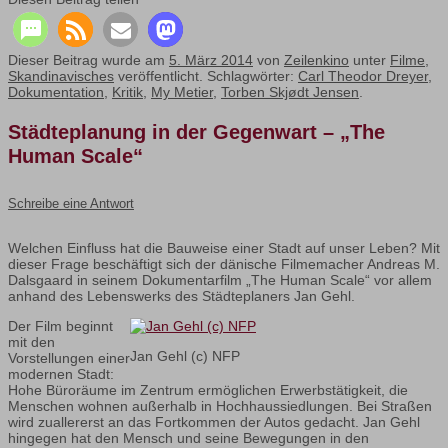
Dieser Beitrag wurde am
5. März 2014
von
Zeilenkino
unter
Filme
,
Skandinavisches
veröffentlicht. Schlagwörter:
Carl Theodor Dreyer
,
Dokumentation
,
Kritik
,
My Metier
,
Torben Skjødt Jensen
.
Städteplanung in der Gegenwart – „The
Human Scale“
Schreibe eine Antwort
Welchen Einfluss hat die Bauweise einer Stadt auf unser Leben? Mit
dieser Frage beschäftigt sich der dänische Filmemacher Andreas M.
Dalsgaard in seinem Dokumentarfilm „The Human Scale“ vor allem
anhand des Lebenswerks des Städteplaners Jan Gehl.
Der Film beginnt
mit den
Jan Gehl (c) NFP
Vorstellungen einer
modernen Stadt:
Hohe Büroräume im Zentrum ermöglichen Erwerbstätigkeit, die
Menschen wohnen außerhalb in Hochhaussiedlungen. Bei Straßen
wird zuallererst an das Fortkommen der Autos gedacht. Jan Gehl
hingegen hat den Mensch und seine Bewegungen in den