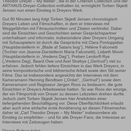
Theodor Dreyer – My Metier“, die in der Criterion Collection und der
ARTHAUS-Dreyer-Collection enthalten ist, ermöglicht Torben Skjødt
Jensen nun einen Einstieg in Dreyers Werk.
Gut 90 Minuten lang folgt Torben Skjødt Jensen chronologisch
Dreyers Leben und Filmschaffen, in dem er Interviews mit
Weggefährten mit Filmausschnitten und Zitaten verbindet. Dabei
sind die Einsichten und Geschichten seiner Gesprächspartner
unterhaltsam und informativ, insbesondere über Dreyers Umgang
mit Schauspielern ist durch die Gespräche mit Clara Pontoppidan
(Hauptdarstellerin in „Blade af Satans bog“), Hélène Falconetti
(Tochter von Jeanne-Darstellerin Maria Falconetti), Lisbeth Movin
(Hauptdarstellerin in „Vredens Dag“), Preben Lerdorff-Rye
(„Vredens Dag), Baard Owe und Axel Strøbye („Gertrud“) viel zu
erfahren. Jedoch fehlen tiefere Einsichten in das Werk Dreyers, in
seine kompositorische und bildnerische Arbeit sowie den Stil seiner
Filme. Das ist insbesondere angesichts der Interviews mit dem
Kameramann Henning Bendtsen („Ordet“, „Gertrud“) sowie dem
Kameramann und Regisseur Jørgen Roos zu bedauern, die gute
Einsichten in Dreyers Arbeitsweise hatten. So war Roos der einzige,
der ein Filmporträt von Dreyer zu dessen Lebzeiten drehen durfte.
Jedoch zieht Torben Skjødt Jensen hier Anekdoten einer
tiefergehenden Beschäftigung vor. Diese Oberflächlichkeit erlaubt
aber auch eine einfache erste Annäherung an diesen Filmemacher,
daher ist „Carl Theodor Dreyer – My Metier“ insbesondere als
Einstieg zu empfehlen – und für alle Dreyer-Fans, die Interesse an
Interviews mit Zeitzeugen haben.
Diesen Beitrag teilen