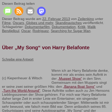
Diesen Beitrag teilen
Dieser Beitrag wurde am
22. Februar 2013
von
Zeilenkino
unter
Filme
,
Oscars, Globes und mehr
,
Skandinavisches
veröffentlicht.
Schlagwörter:
Dokumentarfilm
,
Dokumentation
,
Kritik
,
Malik
Bendjelloul
,
Oscar
,
Rodriguez
,
Searching for Sugar Man
.
Über „My Song“ von Harry Belafonte
Schreibe eine Antwort
Wenn ich an Harry Belafonte denke,
kommt mir als erstes sein Auftritt in
(c) Kiepenheuer & Witsch
der
„Muppet Show“
in den Sinn.
Gemeinsam mit den Muppets singt
er seine zwei seiner größten Hits: den
„Banana Boat Song“
und
„Turn the World Around“
. Diese Auftritte sollen auch zu Jim Hensons
Lieblingsszenen der Show gehören. Für mich war Harry Belafonte
daher lange Zeit in erster Linie ein Entertainer, ein singender
Schauspieler oder auch schauspielender Sänger. Mittlerweile ist mir
sehr bewusst, wie falsch mein Bild war. Denn anlässlich seines 85.
Geburtstages sind seine Autobiographie „My Song“ und der