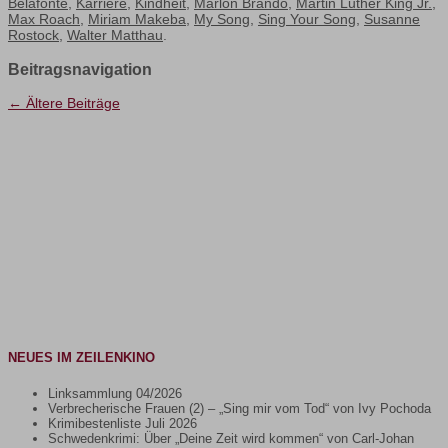
Belafonte
,
Karriere
,
Kindheit
,
Marlon Brando
,
Martin Luther King Jr.
,
Max Roach
,
Miriam Makeba
,
My Song
,
Sing Your Song
,
Susanne
Rostock
,
Walter Matthau
.
Beitragsnavigation
←
Ältere Beiträge
NEUES IM ZEILENKINO
Linksammlung 04/2026
Verbrecherische Frauen (2) – „Sing mir vom Tod“ von Ivy Pochoda
Krimibestenliste Juli 2026
Schwedenkrimi: Über „Deine Zeit wird kommen“ von Carl-Johan