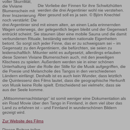
voller Skurrilität,
Die Vorliebe der Finnen für ihre Schwitzhütten
die Viviane
werden die drei Argentinier wohl nie verstehen.
Blumenschein mit
Aber gesund soll es ja sein. © Björn Knechtel
ihrer Inszenierung
noch verstärkt: Die
drei Argentinier sind mit einem alten, an einen Lada erinnernden
Wagen unterwegs, der gelegentlich liegen bleibt und der Gegenwart
entrückt scheint. Sie staunen über eine mobile Sauna und die damit
verbundenen Rituale, beständig werden nationale Eigenheiten
betont. So sorgt sich jeder Finne, das er zu schweigsam sei – im
Gegensatz zu den Argentiniern, die befürchten, sie seien zu
leidenschaftlich. Mitunter wirkt es aufgesetzt, allerdings erlauben
diese Szenen Viviane Blumenschein auch, mit den jeweiligen
Klischees zu spielen. Außerdem werden sie in einer schönen
Unterhaltung über die Rolle der Stille für die Musik aufgegriffen, die
die Poesie und Melancholie des Tangos in den verschiedenen
Ländern einfängt. Deshalb ist es auch kein Wunder, dass letztlich
die Quintessenz des Films lautet, dass die geographische Herkunft
von Musik keine Rolle spielt. Entscheidend sei vielmehr, dass sie
aus der Seele komme.
„Mittsommernachtstango“ ist somit weniger eine Dokumentation als
ein Road Movie über den Tango in Finnland, in dem viel über das
Land zu erfahren ist – und Finnland in wunderschönen Bildern
gezeigt wird.
Zur Website des Films
Diesen Beitrag teilen