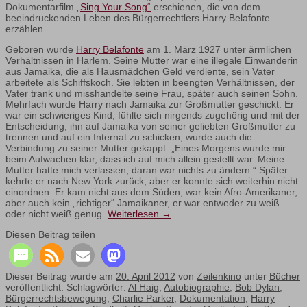
Dokumentarfilm
„Sing Your Song“
erschienen, die von dem
beeindruckenden Leben des Bürgerrechtlers Harry Belafonte
erzählen.
Geboren wurde
Harry Belafonte
am 1. März 1927 unter ärmlichen
Verhältnissen in Harlem. Seine Mutter war eine illegale Einwanderin
aus Jamaika, die als Hausmädchen Geld verdiente, sein Vater
arbeitete als Schiffskoch. Sie lebten in beengten Verhältnissen, der
Vater trank und misshandelte seine Frau, später auch seinen Sohn.
Mehrfach wurde Harry nach Jamaika zur Großmutter geschickt. Er
war ein schwieriges Kind, fühlte sich nirgends zugehörig und mit der
Entscheidung, ihn auf Jamaika von seiner geliebten Großmutter zu
trennen und auf ein Internat zu schicken, wurde auch die
Verbindung zu seiner Mutter gekappt: „Eines Morgens wurde mir
beim Aufwachen klar, dass ich auf mich allein gestellt war. Meine
Mutter hatte mich verlassen; daran war nichts zu ändern.“ Später
kehrte er nach New York zurück, aber er konnte sich weiterhin nicht
einordnen. Er kam nicht aus dem Süden, war kein Afro-Amerikaner,
aber auch kein „richtiger“ Jamaikaner, er war entweder zu weiß
oder nicht weiß genug.
Weiterlesen
→
Diesen Beitrag teilen
Dieser Beitrag wurde am
20. April 2012
von
Zeilenkino
unter
Bücher
veröffentlicht. Schlagwörter:
Al Haig
,
Autobiographie
,
Bob Dylan
,
Bürgerrechtsbewegung
,
Charlie Parker
,
Dokumentation
,
Harry