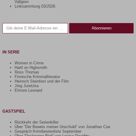
Vallgren
Linksammlung 03/2026
Gib deine E-Mail-Adresse ein ...
Abonnieren
IN SERIE
Women in Crime
Hartl on Highsmith
Ross Thomas
Finnische Kriminalliteratur
Heinrich Steinfest und der Film
Jörg Juretzka
Elmore Leonard
GASTSPIEL
Rückkehr der Serienkiller
Über “Der Beweis meiner Unschuld” von Jonathan Coe
Gespräch Krimibestenliste September
Über “Deckname Bird” von Louise Doughty