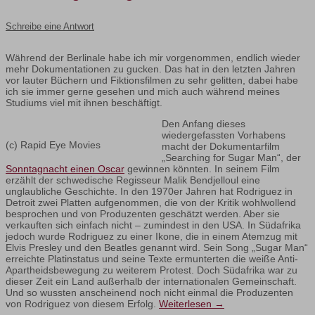
Schreibe eine Antwort
Während der Berlinale habe ich mir vorgenommen, endlich wieder
mehr Dokumentationen zu gucken. Das hat in den letzten Jahren
vor lauter Büchern und Fiktionsfilmen zu sehr gelitten, dabei habe
ich sie immer gerne gesehen und mich auch während meines
Studiums viel mit ihnen beschäftigt.
Den Anfang dieses
wiedergefassten Vorhabens
(c) Rapid Eye Movies
macht der Dokumentarfilm
„Searching for Sugar Man“, der
Sonntagnacht einen Oscar
gewinnen könnten. In seinem Film
erzählt der schwedische Regisseur Malik Bendjelloul eine
unglaubliche Geschichte. In den 1970er Jahren hat Rodriguez in
Detroit zwei Platten aufgenommen, die von der Kritik wohlwollend
besprochen und von Produzenten geschätzt werden. Aber sie
verkauften sich einfach nicht – zumindest in den USA. In Südafrika
jedoch wurde Rodriguez zu einer Ikone, die in einem Atemzug mit
Elvis Presley und den Beatles genannt wird. Sein Song „Sugar Man“
erreichte Platinstatus und seine Texte ermunterten die weiße Anti-
Apartheidsbewegung zu weiterem Protest. Doch Südafrika war zu
dieser Zeit ein Land außerhalb der internationalen Gemeinschaft.
Und so wussten anscheinend noch nicht einmal die Produzenten
von Rodriguez von diesem Erfolg.
Weiterlesen
→