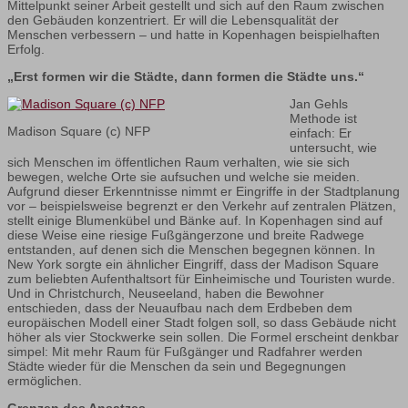
Mittelpunkt seiner Arbeit gestellt und sich auf den Raum zwischen
den Gebäuden konzentriert. Er will die Lebensqualität der
Menschen verbessern – und hatte in Kopenhagen beispielhaften
Erfolg.
„Erst formen wir die Städte, dann formen die Städte uns.“
Jan Gehls
Methode ist
Madison Square (c) NFP
einfach: Er
untersucht, wie
sich Menschen im öffentlichen Raum verhalten, wie sie sich
bewegen, welche Orte sie aufsuchen und welche sie meiden.
Aufgrund dieser Erkenntnisse nimmt er Eingriffe in der Stadtplanung
vor – beispielsweise begrenzt er den Verkehr auf zentralen Plätzen,
stellt einige Blumenkübel und Bänke auf. In Kopenhagen sind auf
diese Weise eine riesige Fußgängerzone und breite Radwege
entstanden, auf denen sich die Menschen begegnen können. In
New York sorgte ein ähnlicher Eingriff, dass der Madison Square
zum beliebten Aufenthaltsort für Einheimische und Touristen wurde.
Und in Christchurch, Neuseeland, haben die Bewohner
entschieden, dass der Neuaufbau nach dem Erdbeben dem
europäischen Modell einer Stadt folgen soll, so dass Gebäude nicht
höher als vier Stockwerke sein sollen. Die Formel erscheint denkbar
simpel: Mit mehr Raum für Fußgänger und Radfahrer werden
Städte wieder für die Menschen da sein und Begegnungen
ermöglichen.