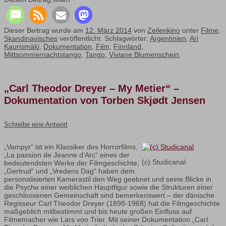
Dieser Beitrag wurde am
12. März 2014
von
Zeilenkino
unter
Filme
,
Skandinavisches
veröffentlicht. Schlagwörter:
Argentinien
,
Ari
Kaurismäki
,
Dokumentation
,
Film
,
Finnland
,
Mittsommernachtstango
,
Tango
,
Viviane Blumenschein
.
„Carl Theodor Dreyer – My Metier“ –
Dokumentation von Torben Skjødt Jensen
Schreibe eine Antwort
„Vampyr“ ist ein Klassiker des Horrorfilms,
„La passion de Jeanne d’Arc“ eines der
(c) Studicanal
bedeutendsten Werke der Filmgeschichte;
„Gertrud“ und „Vredens Dag“ haben dem
personalisierten Kamerastil den Weg geebnet und seine Blicke in
die Psyche einer weiblichen Hauptfigur sowie die Strukturen einer
geschlossenen Gemeinschaft sind bemerkenswert – der dänische
Regisseur Carl Theodor Dreyer (1898-1968) hat die Filmgeschichte
maßgeblich mitbestimmt und bis heute großen Einfluss auf
Filmemacher wie Lars von Trier. Mit seiner Dokumentation „Carl