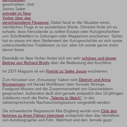
geschrieben. Und
James Salter
schreibt im New
Yorker über das
verschwundene Flugzeug.
Dabei fasst er die Situation eines
nächtlichen Flugs in so wunderbare Worte. Ohnehin finde ich es
schade, dass hierzulande zu selten Essays oder Kurzgeschichten
von Schriftstellern in Zeitungen oder Magazinen erscheinen. Sicher
hat es etwas mit dem Stellenwert der Kurzgeschichte an sich sowie
unterschiedlichen Traditionen zu tun, aber ich würde gerne mehr
davon lesen.
Ebenfalls im New Yorker findet sich ein sehr
schöner und kluger
Beitrag von Richard Brody
über die Bedeutung des Kurzfilms.
Im ZEIT-Magazin ist ein
Porträt zu Spike Jonze
erschienen.
Zum Kinostart von „Kreuzweg“ haben sich
Dietrich und Anna
Brüggemann
mit Harald Mühlbeyer über formale Strenge,
Feelgood-Movies und die Zusammenarbeit von Geschwistern
gesprochen. Außerdem läuft dort gerade anlässlich des 10-jährigen
Jubiläums noch die Reihe
„Talents to Watch“
, in der
vielversprechende Nachwuchsregisseure vorgestellt werden.
Die schwedische Regisseurin Mia Engberg wurde vom
Club des
femmes zu ihren Filmen interviewt
undspricht über das Verhältnis
von Autobiographie und Film, Wahrheit und den ‚female gaze‘.