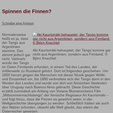
Spinnen die Finnen?
Schreibe eine Antwort
Normalerweise
heißt es ja, dass
der Tango aus
Argentinien
Aki Kaurismäki behauptet, der Tango komme gar
stamme. Das
nicht aus Argentinien, sondern aus Finnland. ©
stimmt jedoch gar
Björn Knechtel
nicht. Vielmehr
wurde der Tango
im Osten Finnlands erfunden, in einem Teil des Landes, der
mittlerweile zu Russland gehört. Dort ist folgendes geschehen: Um
1850 herum gingen die Menschen mit dieser Musik gegen Wölfe
und Einsamkeit vor, bis 1880 verbreitete sich der Tango dann in den
Westen des Landes und wurde von dort von finnischen Seeleuten
über Uruguay nach Buenos Aires gebracht. Diese Geschichte
erzählt zumindest am Anfang von Viviane Blumenscheins Film
„Mittsommernachtstango“ der finnische Regisseur Ari Kaurismäki –
und fügt hinzu, dass die Finnen es gewohnt seien, in der
Weltgeschichte übergangen zu werden. Schließlich hätten sie auch
den Walzer erfunden, obwohl alle Welt glaubt, das wären die
Österreicher gewesen.