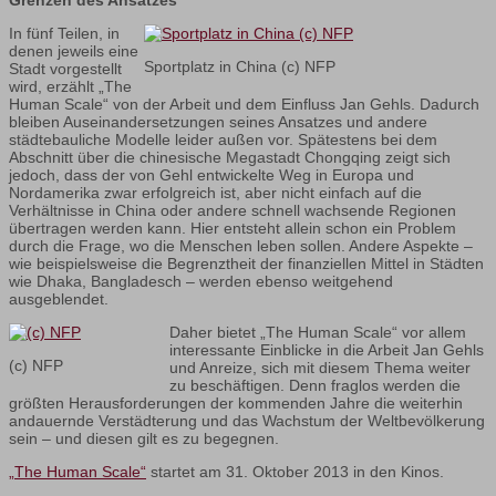
Grenzen des Ansatzes
In fünf Teilen, in
denen jeweils eine
Sportplatz in China (c) NFP
Stadt vorgestellt
wird, erzählt „The
Human Scale“ von der Arbeit und dem Einfluss Jan Gehls. Dadurch
bleiben Auseinandersetzungen seines Ansatzes und andere
städtebauliche Modelle leider außen vor. Spätestens bei dem
Abschnitt über die chinesische Megastadt Chongqing zeigt sich
jedoch, dass der von Gehl entwickelte Weg in Europa und
Nordamerika zwar erfolgreich ist, aber nicht einfach auf die
Verhältnisse in China oder andere schnell wachsende Regionen
übertragen werden kann. Hier entsteht allein schon ein Problem
durch die Frage, wo die Menschen leben sollen. Andere Aspekte –
wie beispielsweise die Begrenztheit der finanziellen Mittel in Städten
wie Dhaka, Bangladesch – werden ebenso weitgehend
ausgeblendet.
Daher bietet „The Human Scale“ vor allem
interessante Einblicke in die Arbeit Jan Gehls
(c) NFP
und Anreize, sich mit diesem Thema weiter
zu beschäftigen. Denn fraglos werden die
größten Herausforderungen der kommenden Jahre die weiterhin
andauernde Verstädterung und das Wachstum der Weltbevölkerung
sein – und diesen gilt es zu begegnen.
„The Human Scale“
startet am 31. Oktober 2013 in den Kinos.