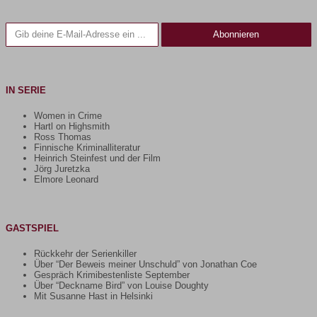
Gib deine E-Mail-Adresse ein ...
Abonnieren
IN SERIE
Women in Crime
Hartl on Highsmith
Ross Thomas
Finnische Kriminalliteratur
Heinrich Steinfest und der Film
Jörg Juretzka
Elmore Leonard
GASTSPIEL
Rückkehr der Serienkiller
Über “Der Beweis meiner Unschuld” von Jonathan Coe
Gespräch Krimibestenliste September
Über “Deckname Bird” von Louise Doughty
Mit Susanne Hast in Helsinki