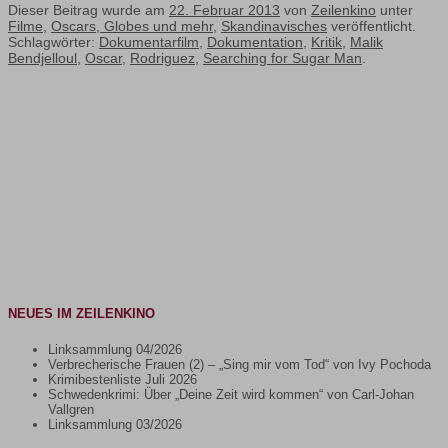
Dieser Beitrag wurde am
22. Februar 2013
von
Zeilenkino
unter
Filme
,
Oscars, Globes und mehr
,
Skandinavisches
veröffentlicht.
Schlagwörter:
Dokumentarfilm
,
Dokumentation
,
Kritik
,
Malik
Bendjelloul
,
Oscar
,
Rodriguez
,
Searching for Sugar Man
.
NEUES IM ZEILENKINO
Linksammlung 04/2026
Verbrecherische Frauen (2) – „Sing mir vom Tod“ von Ivy Pochoda
Krimibestenliste Juli 2026
Schwedenkrimi: Über „Deine Zeit wird kommen“ von Carl-Johan
Vallgren
Linksammlung 03/2026