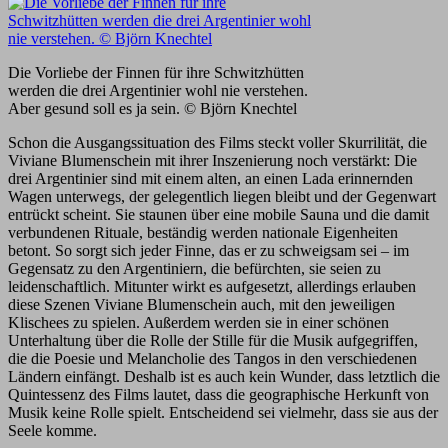
Die Vorliebe der Finnen für ihre Schwitzhütten
werden die drei Argentinier wohl nie verstehen.
Aber gesund soll es ja sein. © Björn Knechtel
Schon die Ausgangssituation des Films steckt voller Skurrilität, die
Viviane Blumenschein mit ihrer Inszenierung noch verstärkt: Die
drei Argentinier sind mit einem alten, an einen Lada erinnernden
Wagen unterwegs, der gelegentlich liegen bleibt und der Gegenwart
entrückt scheint. Sie staunen über eine mobile Sauna und die damit
verbundenen Rituale, beständig werden nationale Eigenheiten
betont. So sorgt sich jeder Finne, das er zu schweigsam sei – im
Gegensatz zu den Argentiniern, die befürchten, sie seien zu
leidenschaftlich. Mitunter wirkt es aufgesetzt, allerdings erlauben
diese Szenen Viviane Blumenschein auch, mit den jeweiligen
Klischees zu spielen. Außerdem werden sie in einer schönen
Unterhaltung über die Rolle der Stille für die Musik aufgegriffen,
die die Poesie und Melancholie des Tangos in den verschiedenen
Ländern einfängt. Deshalb ist es auch kein Wunder, dass letztlich die
Quintessenz des Films lautet, dass die geographische Herkunft von
Musik keine Rolle spielt. Entscheidend sei vielmehr, dass sie aus der
Seele komme.