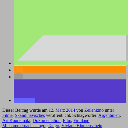
Dieser Beitrag wurde am
12. März 2014
von
Zeilenkino
unter
Filme
,
Skandinavisches
veröffentlicht. Schlagwörter:
Argentinien
,
Ari Kaurismäki
,
Dokumentation
,
Film
,
Finnland
,
Mittsommernachtstango
,
Tango
,
Viviane Blumenschein
.