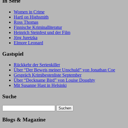
In Serie
Women in Crime
Hartl on Highsmith
Ross Thomas
Finnische Kriminalliteratur
Heinrich Steinfest und der Film
Jörg Juretzka
Elmore Leonard
Gastspiel
Rückkehr der Serienkiller
Über “Der Beweis meiner Unschuld” von Jonathan Coe
Gespräch Krimibestenliste September
Über “Deckname Bird” von Louise Doughty
Mit Susanne Hast in Helsinki
Suche
Suchen
nach:
Blogs & Magazine