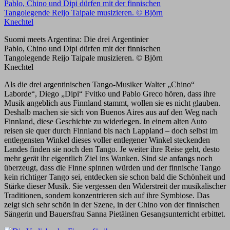
Suomi meets Argentina: Die drei Argentinier
Pablo, Chino und Dipi dürfen mit der finnischen
Tangolegende Reijo Taipale musizieren. © Björn
Knechtel
Als die drei argentinischen Tango-Musiker Walter „Chino“
Laborde“, Diego „Dipi“ Fvitko und Pablo Greco hören, dass ihre
Musik angeblich aus Finnland stammt, wollen sie es nicht glauben.
Deshalb machen sie sich von Buenos Aires aus auf den Weg nach
Finnland, diese Geschichte zu widerlegen. In einem alten Auto
reisen sie quer durch Finnland bis nach Lappland – doch selbst im
entlegensten Winkel dieses voller entlegener Winkel steckenden
Landes finden sie noch den Tango. Je weiter ihre Reise geht, desto
mehr gerät ihr eigentlich Ziel ins Wanken. Sind sie anfangs noch
überzeugt, dass die Finne spinnen würden und der finnische Tango
kein richtiger Tango sei, entdecken sie schon bald die Schönheit und
Stärke dieser Musik. Sie vergessen den Widerstreit der musikalischer
Traditionen, sondern konzentrieren sich auf ihre Symbiose. Das
zeigt sich sehr schön in der Szene, in der Chino von der finnischen
Sängerin und Bauersfrau Sanna Pietäinen Gesangsunterricht erbittet.