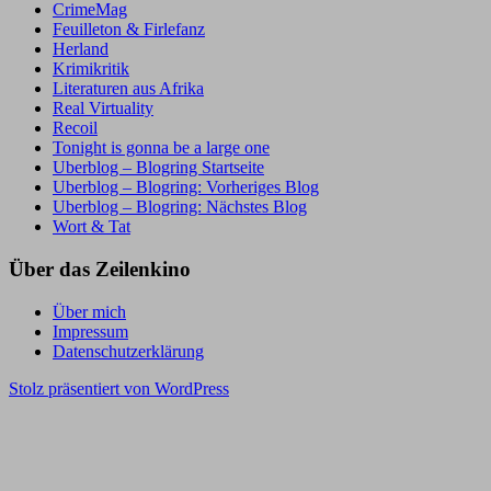
CrimeMag
Feuilleton & Firlefanz
Herland
Krimikritik
Literaturen aus Afrika
Real Virtuality
Recoil
Tonight is gonna be a large one
Uberblog – Blogring Startseite
Uberblog – Blogring: Vorheriges Blog
Uberblog – Blogring: Nächstes Blog
Wort & Tat
Über das Zeilenkino
Über mich
Impressum
Datenschutzerklärung
Stolz präsentiert von WordPress