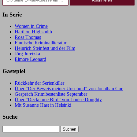
Abonnieren
In Serie
Women in Crime
Hartl on Highsmith
Ross Thomas
Finnische Kriminalliteratur
Heinrich Steinfest und der Film
Jörg Juretzka
Elmore Leonard
Gastspiel
Rückkehr der Serienkiller
Über “Der Beweis meiner Unschuld” von Jonathan Coe
Gespräch Krimibestenliste September
Über “Deckname Bird” von Louise Doughty
Mit Susanne Hast in Helsinki
Suche
Suchen
nach: