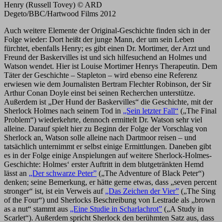
Henry (Russell Tovey) © ARD
Degeto/BBC/Hartwood Films 2012
Auch weitere Elemente der Original-Geschichte finden sich in der
Folge wieder: Dort heißt der junge Mann, der um sein Leben
fürchtet, ebenfalls Henry; es gibt einen Dr. Mortimer, der Arzt und
Freund der Baskervilles ist und sich hilfesuchend an Holmes und
Watson wendet. Hier ist Louise Mortimer Henrys Therapeutin. Dem
Täter der Geschichte – Stapleton – wird ebenso eine Referenz
erwiesen wie dem Journalisten Bertram Flechter Robinson, der Sir
Arthur Conan Doyle einst bei seinen Recherchen unterstütze.
Außerdem ist „Der Hund der Baskervilles“ die Geschichte, mit der
Sherlock Holmes nach seinem Tod in
„Sein letzter Fall“
(„The Final
Problem“) wiederkehrte, dennoch ermittelt Dr. Watson sehr viel
alleine. Darauf spielt hier zu Beginn der Folge der Vorschlag von
Sherlock an, Watson solle alleine nach Dartmoor reisen – und
tatsächlich unternimmt er selbst einige Ermittlungen. Daneben gibt
es in der Folge einige Anspielungen auf weitere Sherlock-Holmes-
Geschichte: Holmes‘ erster Auftritt in dem blutgetränkten Hemd
lässt an
„Der schwarze Peter”
(„The Adventure of Black Peter“)
denken; seine Bemerkung, er hätte gerne etwas, dass „seven percent
stronger“ ist, ist ein Verweis auf
„Das Zeichen der Vier”
(„The Sing
of the Four“) und Sherlocks Beschreibung von Lestrade als „brown
as a nut“ stammt aus
„Eine Studie in Scharlachrot”
(„A Study in
Scarlet“). Außerdem spricht Sherlock den berühmten Satz aus, dass