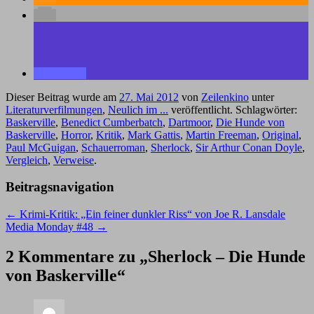
Dieser Beitrag wurde am
27. Mai 2012
von
Zeilenkino
unter
Literaturverfilmungen
,
Neulich im ...
veröffentlicht. Schlagwörter:
Baskerville
,
Benedict Cumberbatch
,
Dartmoor
,
Die Hunde von
Baskerville
,
Horror
,
Kritik
,
Mark Gattis
,
Martin Freeman
,
Original
,
Paul McGuigan
,
Schauerroman
,
Sherlock
,
Sir Arthur Conan Doyle
,
Vergleich
,
Verweise
.
Beitragsnavigation
←
Krimi-Kritik: „Ein feiner dunkler Riss“ von Joe R. Lansdale
Media Monday #48
→
2 Kommentare zu „
Sherlock – Die Hunde
von Baskerville
“