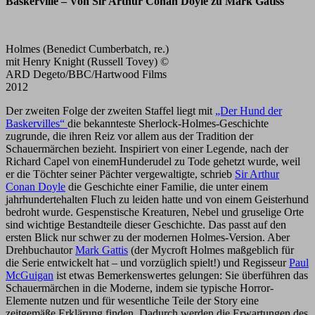
Baskerville – Von Sir Arthur Conan Doyle zu Mark Gatiss
Holmes (Benedict Cumberbatch, re.)
mit Henry Knight (Russell Tovey) ©
ARD Degeto/BBC/Hartwood Films
2012
Der zweiten Folge der zweiten Staffel liegt mit
„Der Hund der
Baskervilles“
die bekannteste Sherlock-Holmes-Geschichte
zugrunde, die ihren Reiz vor allem aus der Tradition der
Schauermärchen bezieht. Inspiriert von einer Legende, nach der
Richard Capel von einemHunderudel zu Tode gehetzt wurde, weil
er die Töchter seiner Pächter vergewaltigte, schrieb
Sir Arthur
Conan Doyle
die Geschichte einer Familie, die unter einem
jahrhundertehalten Fluch zu leiden hatte und von einem Geisterhund
bedroht wurde. Gespenstische Kreaturen, Nebel und gruselige Orte
sind wichtige Bestandteile dieser Geschichte. Das passt auf den
ersten Blick nur schwer zu der modernen Holmes-Version. Aber
Drehbuchautor
Mark Gattis
(der Mycroft Holmes maßgeblich für
die Serie entwickelt hat – und vorzüglich spielt!) und Regisseur
Paul
McGuigan
ist etwas Bemerkenswertes gelungen: Sie überführen das
Schauermärchen in die Moderne, indem sie typische Horror-
Elemente nutzen und für wesentliche Teile der Story eine
zeitgemäße Erklärung finden. Dadurch werden die Erwartungen des