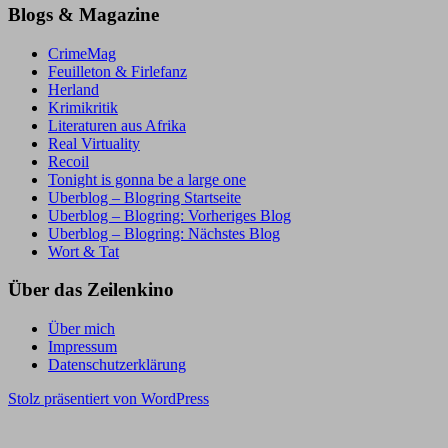
Blogs & Magazine
CrimeMag
Feuilleton & Firlefanz
Herland
Krimikritik
Literaturen aus Afrika
Real Virtuality
Recoil
Tonight is gonna be a large one
Uberblog – Blogring Startseite
Uberblog – Blogring: Vorheriges Blog
Uberblog – Blogring: Nächstes Blog
Wort & Tat
Über das Zeilenkino
Über mich
Impressum
Datenschutzerklärung
Stolz präsentiert von WordPress