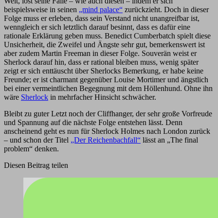
Welt, löst seine Fälle – wie auch diesen – indem er sich
beispielsweise in seinen
„mind palace“
zurückzieht. Doch in dieser
Folge muss er erleben, dass sein Verstand nicht unangreifbar ist,
wenngleich er sich letztlich darauf besinnt, dass es dafür eine
rationale Erklärung geben muss. Benedict Cumberbatch spielt diese
Unsicherheit, die Zweifel und Ängste sehr gut, bemerkenswert ist
aber zudem Martin Freeman in dieser Folge. Souverän weist er
Sherlock darauf hin, dass er rational bleiben muss, wenig später
zeigt er sich enttäuscht über Sherlocks Bemerkung, er habe keine
Freunde; er ist charmant gegenüber Louise Mortimer und ängstlich
bei einer vermeintlichen Begegnung mit dem Höllenhund. Ohne ihn
wäre
Sherlock
in mehrfacher Hinsicht schwächer.
Bleibt zu guter Letzt noch der Cliffhanger, der sehr große Vorfreude
und Spannung auf die nächste Folge entstehen lässt. Denn
anscheinend geht es nun für Sherlock Holmes nach London zurück
– und schon der Titel
„Der Reichenbachfall“
lässt an „The final
problem“ denken.
Diesen Beitrag teilen