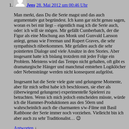
Jens
28. Mai 2012 um 00:46 Uhr
Man merkt, dass Du die Serie magst und das auch
argumentativ gut begründest. Ich kann gar nicht genau sagen,
woran es bei mir liegt – eigentlich mag ich die Serie auch,
oder: ich will sie mögen. Mir gefällt Cumberbatch, der die
Figur als eine Mischung aus Monk und Gunvald Larsson
anlegt, genau wie Freeman und Rupert Graves, die sehr
sympathisch rüberkommen. Mir gefallen auch die sehr
pointierten Dialoge und viele Ansätze in den Stories. Aber
insgesamt hatte ich bislang trotzdem mit jeder Folge ein
Problem. Meistens wird das Tempo nicht gehalten, oft gibt es
dramaturgische Hänger und manchmal entstehen Logiklöcher
oder Nebenstränge werden nicht konsequent aufgelöst.
Insgesamt hat die Serie viele gute und gelungene Momente,
aber für mich selbst habe ich beschlossen, sie eher als
(überwiegend gelungene) experimentelle Spielerei zu
betrachten. Wenn ich mich jedoch entscheiden müsste, würde
ich die Hammer-Produktionen aus den 50ern und
wahrscheinlich auch die charmanten s/w-Filme mit Basil
Rathbone der Serie immer noch vorziehen. Vielleicht bin ich
aber auch zu sehr Traditionalist… 😉
Antworten
↓