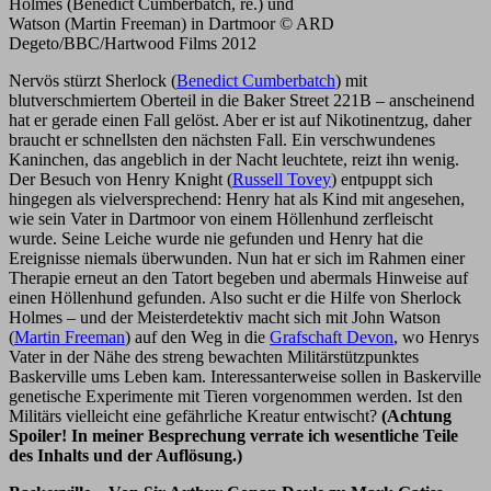
Holmes (Benedict Cumberbatch, re.) und
Watson (Martin Freeman) in Dartmoor © ARD
Degeto/BBC/Hartwood Films 2012
Nervös stürzt Sherlock (
Benedict Cumberbatch
) mit
blutverschmiertem Oberteil in die Baker Street 221B – anscheinend
hat er gerade einen Fall gelöst. Aber er ist auf Nikotinentzug, daher
braucht er schnellsten den nächsten Fall. Ein verschwundenes
Kaninchen, das angeblich in der Nacht leuchtete, reizt ihn wenig.
Der Besuch von Henry Knight (
Russell Tovey
) entpuppt sich
hingegen als vielversprechend: Henry hat als Kind mit angesehen,
wie sein Vater in Dartmoor von einem Höllenhund zerfleischt
wurde. Seine Leiche wurde nie gefunden und Henry hat die
Ereignisse niemals überwunden. Nun hat er sich im Rahmen einer
Therapie erneut an den Tatort begeben und abermals Hinweise auf
einen Höllenhund gefunden. Also sucht er die Hilfe von Sherlock
Holmes – und der Meisterdetektiv macht sich mit John Watson
(
Martin Freeman
) auf den Weg in die
Grafschaft Devon
, wo Henrys
Vater in der Nähe des streng bewachten Militärstützpunktes
Baskerville ums Leben kam. Interessanterweise sollen in Baskerville
genetische Experimente mit Tieren vorgenommen werden. Ist den
Militärs vielleicht eine gefährliche Kreatur entwischt?
(Achtung
Spoiler! In meiner Besprechung verrate ich wesentliche Teile
des Inhalts und der Auflösung.)