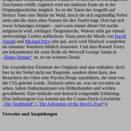
Zuschauers erfüllt, zugleich wird ein stärkeres Ende als in der
Originalgeschichte möglich. So ist der Tatort des Angriffs auf
Henrys Vater eine Mulde im Wald, durch die sich regelmäßig Nebel
zieht und die einen alten Namen für den Teufel trägt. Dort hat sich
etwas Schauriges ereignet – und wann immer dieser Ort nachts
aufgesucht wird, erklingen Tiergeräusche, Watson sieht gar einmal
merkwürdige Lichter aufflackern. Dazu passt die Musik von
David
Arnold
und
Michael Price
sehr gut, auch wird Sherlock wunderbar
als einsamer Wanderer bildlich inszeniert. Und dass Russell Tovey
am bekanntesten für seine Rolle als Werwolf Goerge Sands in
„Being Human“
ist, ist ein weiteres Detail.
Die wesentlichen Elemente des Originals sind also enthalten, doch
hier ist der Nebel nicht nur Requisite, sondern dient dazu, den
Besuchern des Ortes eine Psycho-Droge zuzuführen, die einst von
der CIA getestet wurde. Dadurch sehen sie, was sie erwarten zu
sehen, haben Halluzinationen von Höllenhunden und werden
gewaltbereit. Eine einfache und dennoch zeitgemäße Erklärung.
(Das halluziogene Gas kommt aus der Conan-Doyle-Geschichte
„Der Teufelsfuß” („The Adventure of the Devil’s Foot“)
)
Verweise und Anspielungen