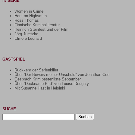
IN SERIE
Women in Crime
Hartl on Highsmith
Ross Thomas
Finnische Kriminalliteratur
Heinrich Steinfest und der Film
Jörg Juretzka
Elmore Leonard
GASTSPIEL
Rückkehr der Serienkiller
Über “Der Beweis meiner Unschuld” von Jonathan Coe
Gespräch Krimibestenliste September
Über “Deckname Bird” von Louise Doughty
Mit Susanne Hast in Helsinki
SUCHE
Suchen
nach: