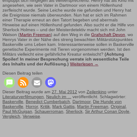
entpuppt sich hingegen als vielversprechend: Henry hat als Kind mit
angesehen, wie sein Vater in Dartmoor von einem Höllenhund
zerfleischt wurde. Seine Leiche wurde nie gefunden und Henry hat
die Ereignisse niemals überwunden. Nun hat er sich im Rahmen
einer Therapie erneut an den Tatort begeben und abermals
Hinweise auf einen Höllenhund gefunden. Also sucht er die Hilfe von
Sherlock Holmes – und der Meisterdetektiv macht sich mit John
Watson (
Martin Freeman
) auf den Weg in die
Grafschaft Devon
, wo
Henrys Vater in der Nähe des streng bewachten Militärstützpunktes
Baskerville ums Leben kam. Interessanterweise sollen in Baskerville
genetische Experimente mit Tieren vorgenommen werden. Ist den
Militärs vielleicht eine gefährliche Kreatur entwischt?
(Achtung
Spoiler! In meiner Besprechung verrate ich wesentliche Teile
des Inhalts und der Auflösung.)
Weiterlesen
→
Diesen Beitrag teilen
Dieser Beitrag wurde am
27. Mai 2012
von
Zeilenkino
unter
Literaturverfilmungen
,
Neulich im ...
veröffentlicht. Schlagwörter:
Baskerville
,
Benedict Cumberbatch
,
Dartmoor
,
Die Hunde von
Baskerville
,
Horror
,
Kritik
,
Mark Gattis
,
Martin Freeman
,
Original
,
Paul McGuigan
,
Schauerroman
,
Sherlock
,
Sir Arthur Conan Doyle
,
Vergleich
,
Verweise
.