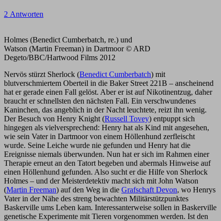
2 Antworten
Holmes (Benedict Cumberbatch, re.) und
Watson (Martin Freeman) in Dartmoor © ARD
Degeto/BBC/Hartwood Films 2012
Nervös stürzt Sherlock (
Benedict Cumberbatch
) mit
blutverschmiertem Oberteil in die Baker Street 221B – anscheinend
hat er gerade einen Fall gelöst. Aber er ist auf Nikotinentzug, daher
braucht er schnellsten den nächsten Fall. Ein verschwundenes
Kaninchen, das angeblich in der Nacht leuchtete, reizt ihn wenig.
Der Besuch von Henry Knight (
Russell Tovey
) entpuppt sich
hingegen als vielversprechend: Henry hat als Kind mit angesehen,
wie sein Vater in Dartmoor von einem Höllenhund zerfleischt
wurde. Seine Leiche wurde nie gefunden und Henry hat die
Ereignisse niemals überwunden. Nun hat er sich im Rahmen einer
Therapie erneut an den Tatort begeben und abermals Hinweise auf
einen Höllenhund gefunden. Also sucht er die Hilfe von Sherlock
Holmes – und der Meisterdetektiv macht sich mit John Watson
(
Martin Freeman
) auf den Weg in die
Grafschaft Devon
, wo Henrys
Vater in der Nähe des streng bewachten Militärstützpunktes
Baskerville ums Leben kam. Interessanterweise sollen in Baskerville
genetische Experimente mit Tieren vorgenommen werden. Ist den