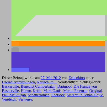
Dieser Beitrag wurde am
27. Mai 2012
von
Zeilenkino
unter
Literaturverfilmungen
,
Neulich im ...
veröffentlicht. Schlagwörter:
Baskerville
,
Benedict Cumberbatch
,
Dartmoor
,
Die Hunde von
Baskerville
,
Horror
,
Kritik
,
Mark Gattis
,
Martin Freeman
,
Original
,
Paul McGuigan
,
Schauerroman
,
Sherlock
,
Sir Arthur Conan Doyle
,
Vergleich
,
Verweise
.