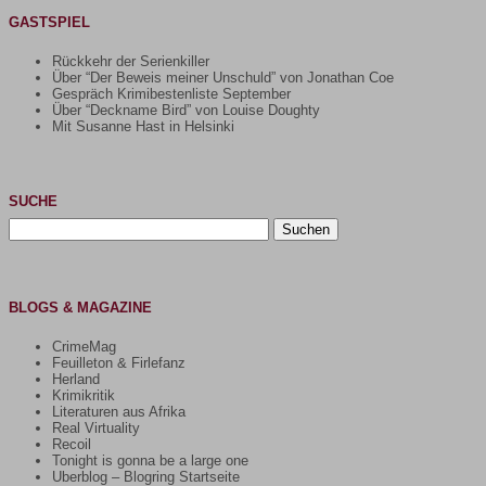
GASTSPIEL
Rückkehr der Serienkiller
Über “Der Beweis meiner Unschuld” von Jonathan Coe
Gespräch Krimibestenliste September
Über “Deckname Bird” von Louise Doughty
Mit Susanne Hast in Helsinki
SUCHE
Suchen
nach:
BLOGS & MAGAZINE
CrimeMag
Feuilleton & Firlefanz
Herland
Krimikritik
Literaturen aus Afrika
Real Virtuality
Recoil
Tonight is gonna be a large one
Uberblog – Blogring Startseite