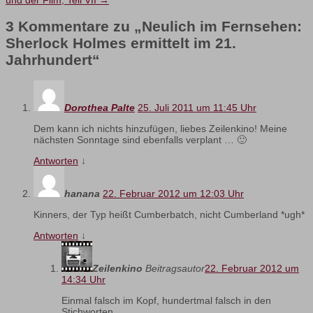
und der Film, Teil VII
→
3 Kommentare zu „
Neulich im Fernsehen:
Sherlock Holmes ermittelt im 21.
Jahrhundert
“
Dorothea Palte
25. Juli 2011 um 11:45 Uhr
Dem kann ich nichts hinzufügen, liebes Zeilenkino! Meine
nächsten Sonntage sind ebenfalls verplant … 🙂
Antworten
↓
hanana
22. Februar 2012 um 12:03 Uhr
Kinners, der Typ heißt Cumberbatch, nicht Cumberland *ugh*
Antworten
↓
Zeilenkino
Beitragsautor
22. Februar 2012 um
14:34 Uhr
Einmal falsch im Kopf, hundertmal falsch in den
Stichworten …