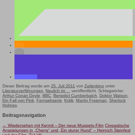
Dieser Beitrag wurde am
25. Juli 2011
von
Zeilenkino
unter
Literaturverfilmungen
,
Neulich im ...
veröffentlicht. Schlagwörter:
Arthur Conan Doyle
,
BBC
,
Benedict Cumberbatch
,
Doktor Watson
,
Ein Fall von Pink
,
Fernsehserie
,
Kritik
,
Martin Freeman
,
Sherlock
Holmes
.
Beitragsnavigation
←
Wiedersehen mit Kermit – Der neue Muppets-Film
Cineastische
Anspielungen in „Cheng“ und „Ein sturer Hund“ – Heinrich Steinfest