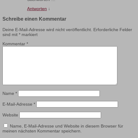
Antworten
↓
Schreibe einen Kommentar
Deine E-Mail-Adresse wird nicht veröffentlicht.
Erforderliche Felder
sind mit
*
markiert
Kommentar
*
Name
*
E-Mail-Adresse
*
Website
Name, E-Mail-Adresse und Website in diesem Browser für
meinen nächsten Kommentar speichern.