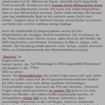
Jahrhundert hat Dr. Watson ein klares, ebenfalls leicht abgründis
Profil verschafft. Anstatt aus dem
Zweiten Anglo-Afghanischen Krieg
kehrt er aus Afghanistan zurück und muss sich selbst eingestehen,
dass er den Nervenkitzel vermisst. Daher treibt weniger die Neugier
oder das intellektuelle Spiel an als vielmehr seine Sucht nach
Gefahr. Zugleich lässt er Sherlock Holmes menschlicher erscheinen
und liefert sich mit ihm zahllose witzige Dialoge.
Auch die traditionelle Erzählperspektive wurde mit den
Möglichkeiten der heutigen Technik kombiniert. Der Zuschauer ist
der Polizei stets einen Schritt voraus, dabei fand ich den Einfall, die
SMS-Nachrichten und Holmes‘ Gedanken im Bild zu zeigen, sehr
effektiv. Die Handlung erhält dadurch mehr Tempo, zudem wird eine
Nähe zur Gedankenschnelle des Meisterdetektivs erzeugt.
„Sherlock“
ist
fraglos eine der
Auf Mörderjagd © ARD Degeto/BBC/Hartswood
besten Serien, die
Films
seit langem in der
ARD zu sehen
waren. Die
Einschaltquoten
der ersten Folge waren sehr gut, daher
bleibt zu hoffen, dass sich die Programmverantwortlichen endlich
ein Herz fassen und mehr dieser qualitativ hochwertigen
Fernsehstoffe zeigen. Und auch der Plot der nächsten „Sherlock“-
Folgen klingt vielversprechend:
im zweiten Teil
geht es um eine
Reihe von Morden, die mittels Graffiti angekündigt werden, im
hochgelobten
dritten Teil
muss Holmes verhindern, dass
unschuldige Menschen in die Luft fliegen, indem er bestimmte