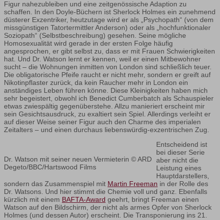
Figur nahezubleiben und eine zeitgenössische Adaption zu
schaffen. In den Doyle-Büchern ist Sherlock Holmes ein zunehmend
düsterer Exzentriker, heutzutage wird er als „Psychopath“ (von dem
missgünstigen Tatortermittler Anderson) oder als „hochfunktionaler
Soziopath“ (Selbstbeschreibung) gesehen. Seine mögliche
Homosexualität wird gerade in der ersten Folge häufig
angesprochen, er gibt selbst zu, dass er mit Frauen Schwierigkeiten
hat. Und Dr. Watson lernt er kennen, weil er einen Mitbewohner
sucht – die Wohnungen inmitten von London sind schließlich teuer.
Die obligatorische Pfeife raucht er nicht mehr, sondern er greift auf
Nikotinpflaster zurück, da kein Raucher mehr in London ein
anständiges Leben führen könne. Diese Kleinigkeiten haben mich
sehr begeistert, obwohl ich Benedict Cumberbatch als Schauspieler
etwas zwiespältig gegenüberstehe. Allzu manieriert erscheint mir
sein Gesichtsausdruck, zu exaltiert sein Spiel. Allerdings verleiht er
auf dieser Weise seiner Figur auch den Charme des imperialen
Zeitalters – und einen durchaus liebenswürdig-exzentrischen Zug.
Entscheidend ist
bei dieser Serie
Dr. Watson mit seiner neuen Vermieterin © ARD
aber nicht die
Degeto/BBC/Hartswood Films
Leistung eines
Hauptdarstellers,
sondern das Zusammenspiel mit
Martin Freeman
in der Rolle des
Dr. Watsons. Und hier stimmt die Chemie voll und ganz. Ebenfalls
kürzlich mit einem
BAFTA-Award
geehrt, bringt Freeman einen
Watson auf den Bildschirm, der nicht als armes Opfer von Sherlock
Holmes (und dessen Autor) erscheint. Die Transponierung ins 21.