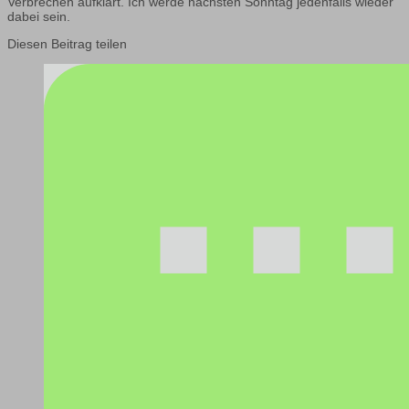
Verbrechen aufklärt. Ich werde nächsten Sonntag jedenfalls wieder
dabei sein.
Diesen Beitrag teilen