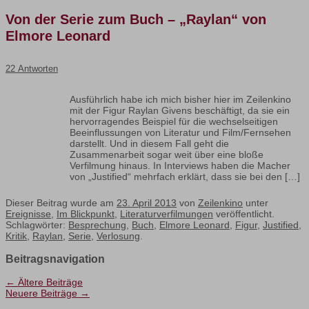
Von der Serie zum Buch – „Raylan“ von
Elmore Leonard
22 Antworten
Ausführlich habe ich mich bisher hier im Zeilenkino
mit der Figur Raylan Givens beschäftigt, da sie ein
hervorragendes Beispiel für die wechselseitigen
Beeinflussungen von Literatur und Film/Fernsehen
darstellt. Und in diesem Fall geht die
Zusammenarbeit sogar weit über eine bloße
Verfilmung hinaus. In Interviews haben die Macher
von „Justified“ mehrfach erklärt, dass sie bei den […]
Dieser Beitrag wurde am
23. April 2013
von
Zeilenkino
unter
Ereignisse
,
Im Blickpunkt
,
Literaturverfilmungen
veröffentlicht.
Schlagwörter:
Besprechung
,
Buch
,
Elmore Leonard
,
Figur
,
Justified
,
Kritik
,
Raylan
,
Serie
,
Verlosung
.
Beitragsnavigation
←
Ältere Beiträge
Neuere Beiträge
→