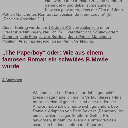
Nun wurde der Drehstart zu „The Gunman“
gemeldet – und dabei ist mir zudem
bewusst geworden, dass der Film auf Jean-
Patrick Manchettes Roman „La position du tireur couchè“ (dt.:
„Position: Anschlag […]
Dieser Beitrag wurde am
18. Juli 2013
von
Zeilenkino
unter
Literaturverfilmungen
,
Neulich im ...
veröffentlicht. Schlagwörter:
Gunman
,
Idris Elba
,
Javier Bardem
,
Jean-Patrick Manchette
,
Position: Anschlag liegend
,
Sean Penn
,
Verfilmung
.
„The Paperboy“ oder: Wie aus einem
famosen Roman ein schwüles B-Movie
wurde
4 Antworten
Was hat sich Lee Daniels nur dabei gedacht?
Diese Frage habe ich mir im Verlauf dieses Films
mehr als einmal gestellt – und eine eindeutige
Antwort habe ich bis heute nicht gefunden. Lee
Daniels‘ Adaption von Pete Dexters „Paperboy“ ist
ein schwüler, hitziger Southern-Gothic-Film
geworden, in dem vor allem die unterdrückten
sexuellen Leidenschaften der Figuren […]