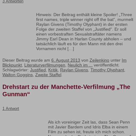
3 Antworten
Hinweis: Der Beitrag enthält kleine Spoiler! „Three
first names, triple winner right off the bat“, murmelt
Raylan Givens (Timothy Olyphant) in der ersten
Folge der zweiten Staffel von „Justified“. Er soll
einen vorbestraften Sexualstraftäter namens
Jimmy Earl Dean in Harlan County abholen – und
tatsächlich läuft es für den Mann mit den drei
Vornamen nicht […]
Dieser Beitrag wurde am
6. August 2013
von
Zeilenkino
unter
Im
Blickpunkt
,
Literaturverfilmungen
,
Neulich im ...
veröffentlicht.
Schlagwörter:
Justified
,
Kritik
,
Raylan Givens
,
Timothy Olyphant
,
Walton Goggins
,
Zweite Staffel
.
Drehstart zu der Manchette-Verfilmung „The
Gunman“
1 Antwort
Als ich voreiniger Zeit las, dass Sean Penn
mit Javier Bardem und Idris Elba in einem
Film zu sehen ist, freute ich mich schon.