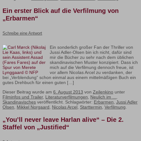
Ein erster Blick auf die Verfilmung von
„Erbarmen“
Schreibe eine Antwort
Ein sonderlich großer Fan der Thriller von
Jussi Adler-Olsen bin ich nicht, dafür sind
mir die Bücher zu sehr nach dem üblichen
skandinavischen Muster konzipiert. Dass ich
mich auf die Verfilmung dennoch freue, ist
vor allem Nicolas Arcel zu verdanken, der
bei „Verblendung“ schon einmal aus einem mittelmäßigen Buch ein
gutes Drehbuch für einen guten […]
Dieser Beitrag wurde am
6. August 2013
von
Zeilenkino
unter
Filminfos und Trailer
,
Literaturverfilmungen
,
Neulich im ...
,
Skandinavisches
veröffentlicht. Schlagwörter:
Erbarmen
,
Jussi Adler
Olsen
,
Mikkel Norgaard
,
Nicolas Arcel
,
Starttermin
,
Verfilmung
.
„You’ll never leave Harlan alive“ – Die 2.
Staffel von „Justified“