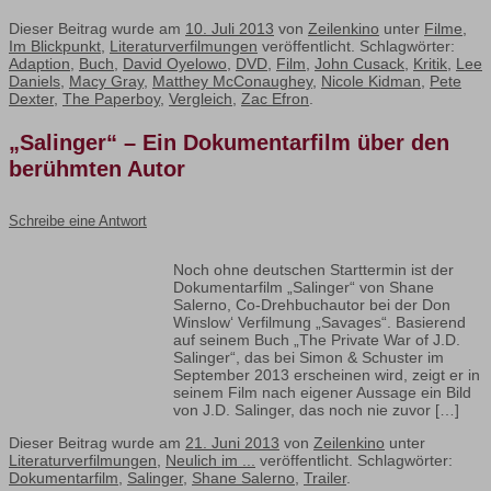
Dieser Beitrag wurde am
10. Juli 2013
von
Zeilenkino
unter
Filme
,
Im Blickpunkt
,
Literaturverfilmungen
veröffentlicht. Schlagwörter:
Adaption
,
Buch
,
David Oyelowo
,
DVD
,
Film
,
John Cusack
,
Kritik
,
Lee
Daniels
,
Macy Gray
,
Matthey McConaughey
,
Nicole Kidman
,
Pete
Dexter
,
The Paperboy
,
Vergleich
,
Zac Efron
.
„Salinger“ – Ein Dokumentarfilm über den
berühmten Autor
Schreibe eine Antwort
Noch ohne deutschen Starttermin ist der
Dokumentarfilm „Salinger“ von Shane
Salerno, Co-Drehbuchautor bei der Don
Winslow‘ Verfilmung „Savages“. Basierend
auf seinem Buch „The Private War of J.D.
Salinger“, das bei Simon & Schuster im
September 2013 erscheinen wird, zeigt er in
seinem Film nach eigener Aussage ein Bild
von J.D. Salinger, das noch nie zuvor […]
Dieser Beitrag wurde am
21. Juni 2013
von
Zeilenkino
unter
Literaturverfilmungen
,
Neulich im ...
veröffentlicht. Schlagwörter:
Dokumentarfilm
,
Salinger
,
Shane Salerno
,
Trailer
.