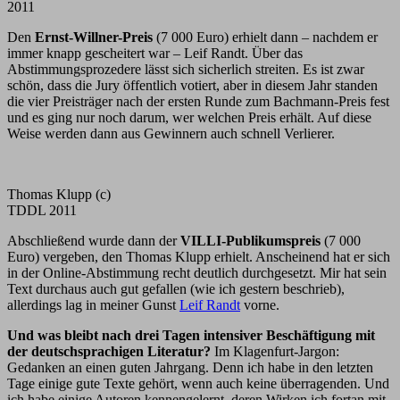
2011
Den
Ernst-Willner-Preis
(7 000 Euro) erhielt dann – nachdem er
immer knapp gescheitert war – Leif Randt. Über das
Abstimmungsprozedere lässt sich sicherlich streiten. Es ist zwar
schön, dass die Jury öffentlich votiert, aber in diesem Jahr standen
die vier Preisträger nach der ersten Runde zum Bachmann-Preis fest
und es ging nur noch darum, wer welchen Preis erhält. Auf diese
Weise werden dann aus Gewinnern auch schnell Verlierer.
Thomas Klupp (c)
TDDL 2011
Abschließend wurde dann der
VILLI-Publikumspreis
(7 000
Euro) vergeben, den Thomas Klupp erhielt. Anscheinend hat er sich
in der Online-Abstimmung recht deutlich durchgesetzt. Mir hat sein
Text durchaus auch gut gefallen (wie ich gestern beschrieb),
allerdings lag in meiner Gunst
Leif Randt
vorne.
Und was bleibt nach drei Tagen intensiver Beschäftigung mit
der deutschsprachigen Literatur?
Im Klagenfurt-Jargon:
Gedanken an einen guten Jahrgang. Denn ich habe in den letzten
Tage einige gute Texte gehört, wenn auch keine überragenden. Und
ich habe einige Autoren kennengelernt, deren Wirken ich fortan mit