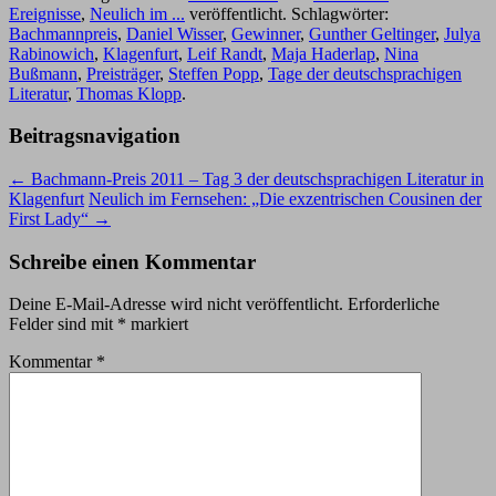
Ereignisse
,
Neulich im ...
veröffentlicht. Schlagwörter:
Bachmannpreis
,
Daniel Wisser
,
Gewinner
,
Gunther Geltinger
,
Julya
Rabinowich
,
Klagenfurt
,
Leif Randt
,
Maja Haderlap
,
Nina
Bußmann
,
Preisträger
,
Steffen Popp
,
Tage der deutschsprachigen
Literatur
,
Thomas Klopp
.
Beitragsnavigation
←
Bachmann-Preis 2011 – Tag 3 der deutschsprachigen Literatur in
Klagenfurt
Neulich im Fernsehen: „Die exzentrischen Cousinen der
First Lady“
→
Schreibe einen Kommentar
Deine E-Mail-Adresse wird nicht veröffentlicht.
Erforderliche
Felder sind mit
*
markiert
Kommentar
*