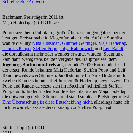
Schreibe eine Antwort
Bachmann-Preisträgerin 2011 ist
Maja Haderlapp (c) TDDL 2011
Porno siegt beim Publikum, große Überraschungen gab es bei der
heutigen Preisvergabe in Klagenfurt aber nicht. Auf die Shortlist
wählte die Jury
Nina Bussman
,
Gunther Geltinger
,
Maja Haderlap
,
Thomas Klupp
,
Steffen Popp
,
Julya Rabinowich
und
Leif Randt
,
die dort allesamt mehr oder weniger erwartet wurden. Spannung
kam dann wenigstens bei der Vergabe des Hauptpreises, dem
Ingeborg-Bachmann-Preis
auf, der mit 25 000 Euro dotiert ist. In
der ersten Runde bekamen Maja Haderlap, Steffen Popp und Leif
Randt jeweils zwei Stimmen, Jandl stimmte für Nina Bußmann. In
zweiten Runde stimmten drei Juroren für Haderlap, jeweils zwei für
Popp und Randt; da setzte sich im „Stechen“ schließlich Steffen
Popp durch. In der finalen Runde erhielt dann aber Maja Haderlap
die notwendigen vier Stimmen und stand somit als Preisträgerin fest.
Eine Überraschung ist diese Entscheidung nicht
, allerdings hatte ich
nicht erwartet, dass sie derart knapp vor Steffen Popp liegt.
Steffen Popp (c) TDDL
2011