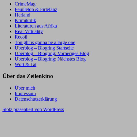
CrimeMag
Feuilleton & Firlefanz
Herland
Krimikritik
Literaturen aus Afrika
Real Virtuality
Recoil
Tonight is gonna be a large one
Uberblog – Blogring Startseite
Uberblog – Blogring: Vorheriges Blog
Uberblog – Blogring: Nächstes Blog
Wort & Tat
Über das Zeilenkino
Über mich
Impressum
Datenschutzerklärung
Stolz präsentiert von WordPress