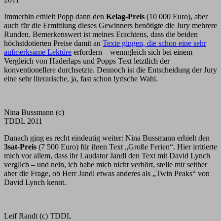
Immerhin erhielt Popp dann den
Kelag-Preis
(10 000 Euro), aber
auch für die Ermittlung dieses Gewinners benötigte die Jury mehrere
Runden. Bemerkenswert ist meines Erachtens, dass die beiden
höchstdotierten Preise damit an
Texte gingen, die schon eine sehr
aufmerksame Lektüre
erfordern – wenngleich sich bei einem
Vergleich von Haderlaps und Popps Text letztlich der
konventionellere durchsetzte. Dennoch ist die Entscheidung der Jury
eine sehr literarische, ja, fast schon lyrische Wahl.
Nina Bussmann (c)
TDDL 2011
Danach ging es recht eindeutig weiter: Nina Bussmann erhielt den
3sat-Preis
(7 500 Euro) für ihren Text „Große Ferien“. Hier irritierte
mich vor allem, dass ihr Laudator Jandl den Text mit David Lynch
verglich – und nein, ich habe mich nicht verhört, stelle mir seither
aber die Frage, ob Herr Jandl etwas anderes als „Twin Peaks“ von
David Lynch kennt.
Leif Randt (c) TDDL