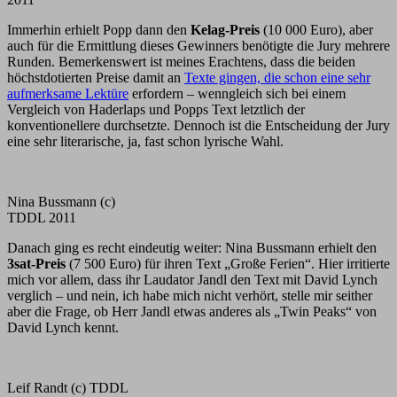
Immerhin erhielt Popp dann den
Kelag-Preis
(10 000 Euro), aber
auch für die Ermittlung dieses Gewinners benötigte die Jury mehrere
Runden. Bemerkenswert ist meines Erachtens, dass die beiden
höchstdotierten Preise damit an
Texte gingen, die schon eine sehr
aufmerksame Lektüre
erfordern – wenngleich sich bei einem
Vergleich von Haderlaps und Popps Text letztlich der
konventionellere durchsetzte. Dennoch ist die Entscheidung der Jury
eine sehr literarische, ja, fast schon lyrische Wahl.
Nina Bussmann (c)
TDDL 2011
Danach ging es recht eindeutig weiter: Nina Bussmann erhielt den
3sat-Preis
(7 500 Euro) für ihren Text „Große Ferien“. Hier irritierte
mich vor allem, dass ihr Laudator Jandl den Text mit David Lynch
verglich – und nein, ich habe mich nicht verhört, stelle mir seither
aber die Frage, ob Herr Jandl etwas anderes als „Twin Peaks“ von
David Lynch kennt.
Leif Randt (c) TDDL