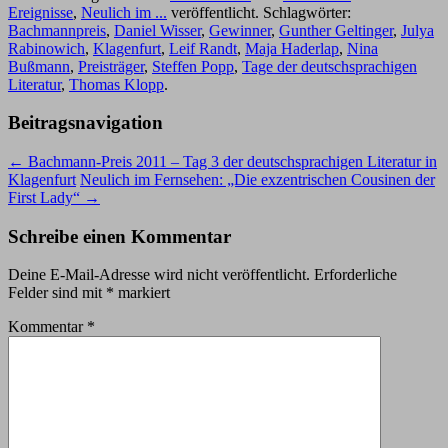
Ereignisse
,
Neulich im ...
veröffentlicht. Schlagwörter:
Bachmannpreis
,
Daniel Wisser
,
Gewinner
,
Gunther Geltinger
,
Julya
Rabinowich
,
Klagenfurt
,
Leif Randt
,
Maja Haderlap
,
Nina
Bußmann
,
Preisträger
,
Steffen Popp
,
Tage der deutschsprachigen
Literatur
,
Thomas Klopp
.
Beitragsnavigation
←
Bachmann-Preis 2011 – Tag 3 der deutschsprachigen Literatur in
Klagenfurt
Neulich im Fernsehen: „Die exzentrischen Cousinen der
First Lady“
→
Schreibe einen Kommentar
Deine E-Mail-Adresse wird nicht veröffentlicht.
Erforderliche
Felder sind mit
*
markiert
Kommentar
*