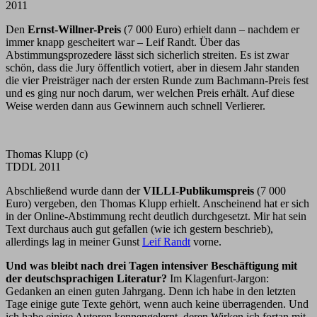
2011
Den
Ernst-Willner-Preis
(7 000 Euro) erhielt dann – nachdem er
immer knapp gescheitert war – Leif Randt. Über das
Abstimmungsprozedere lässt sich sicherlich streiten. Es ist zwar
schön, dass die Jury öffentlich votiert, aber in diesem Jahr standen
die vier Preisträger nach der ersten Runde zum Bachmann-Preis fest
und es ging nur noch darum, wer welchen Preis erhält. Auf diese
Weise werden dann aus Gewinnern auch schnell Verlierer.
Thomas Klupp (c)
TDDL 2011
Abschließend wurde dann der
VILLI-Publikumspreis
(7 000
Euro) vergeben, den Thomas Klupp erhielt. Anscheinend hat er sich
in der Online-Abstimmung recht deutlich durchgesetzt. Mir hat sein
Text durchaus auch gut gefallen (wie ich gestern beschrieb),
allerdings lag in meiner Gunst
Leif Randt
vorne.
Und was bleibt nach drei Tagen intensiver Beschäftigung mit
der deutschsprachigen Literatur?
Im Klagenfurt-Jargon:
Gedanken an einen guten Jahrgang. Denn ich habe in den letzten
Tage einige gute Texte gehört, wenn auch keine überragenden. Und
ich habe einige Autoren kennengelernt, deren Wirken ich fortan mit