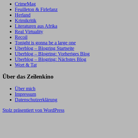
CrimeMag
Feuilleton & Firlefanz
Herland
Krimikritik
Literaturen aus Afrika
Real Virtuality
Recoil
Tonight is gonna be a large one
Uberblog – Blogring Startseite
Uberblog – Blogring: Vorheriges Blog
Uberblog – Blogring: Nächstes Blog
Wort & Tat
Über das Zeilenkino
Über mich
Impressum
Datenschutzerklärung
Stolz präsentiert von WordPress