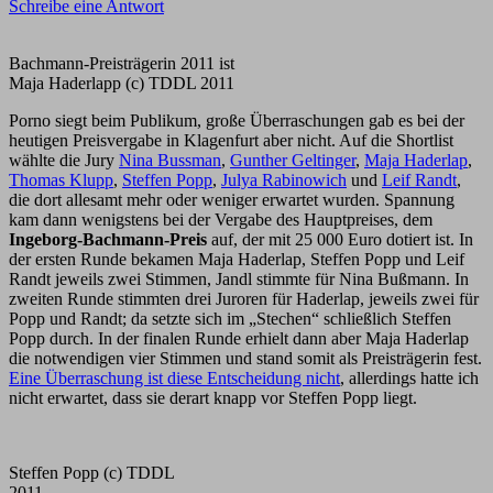
Schreibe eine Antwort
Bachmann-Preisträgerin 2011 ist
Maja Haderlapp (c) TDDL 2011
Porno siegt beim Publikum, große Überraschungen gab es bei der
heutigen Preisvergabe in Klagenfurt aber nicht. Auf die Shortlist
wählte die Jury
Nina Bussman
,
Gunther Geltinger
,
Maja Haderlap
,
Thomas Klupp
,
Steffen Popp
,
Julya Rabinowich
und
Leif Randt
,
die dort allesamt mehr oder weniger erwartet wurden. Spannung
kam dann wenigstens bei der Vergabe des Hauptpreises, dem
Ingeborg-Bachmann-Preis
auf, der mit 25 000 Euro dotiert ist. In
der ersten Runde bekamen Maja Haderlap, Steffen Popp und Leif
Randt jeweils zwei Stimmen, Jandl stimmte für Nina Bußmann. In
zweiten Runde stimmten drei Juroren für Haderlap, jeweils zwei für
Popp und Randt; da setzte sich im „Stechen“ schließlich Steffen
Popp durch. In der finalen Runde erhielt dann aber Maja Haderlap
die notwendigen vier Stimmen und stand somit als Preisträgerin fest.
Eine Überraschung ist diese Entscheidung nicht
, allerdings hatte ich
nicht erwartet, dass sie derart knapp vor Steffen Popp liegt.
Steffen Popp (c) TDDL
2011