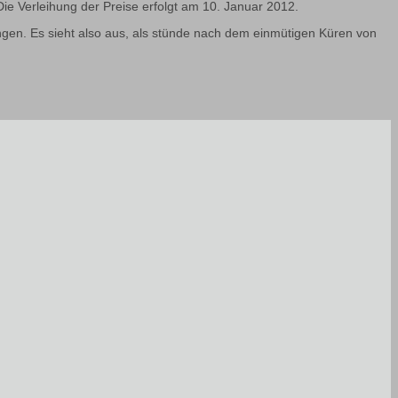
ie Verleihung der Preise erfolgt am 10. Januar 2012.
angen. Es sieht also aus, als stünde nach dem einmütigen Küren von