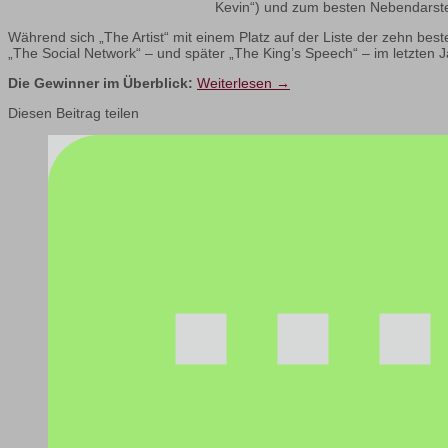
Kevin“) und zum besten Nebendarstel
Während sich „The Artist“ mit einem Platz auf der Liste der zehn be
„The Social Network“ – und später „The King’s Speech“ – im letzten
Die Gewinner im Überblick:
Weiterlesen
→
Diesen Beitrag teilen