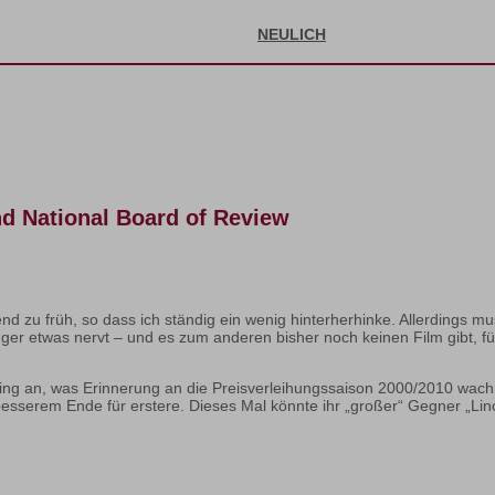
NEULICH
und National Board of Review
nd zu früh, so dass ich ständig ein wenig hinterherhinke. Allerdings 
r etwas nervt – und es zum anderen bisher noch keinen Film gibt, für 
ebling an, was Erinnerung an die Preisverleihungssaison 2000/2010 wa
besserem Ende für erstere. Dieses Mal könnte ihr „großer“ Gegner „Lin