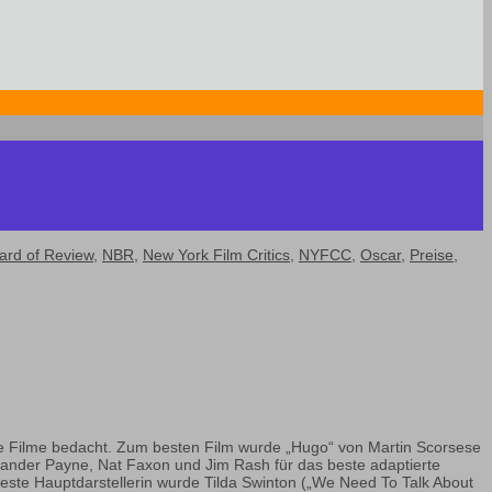
ard of Review
,
NBR
,
New York Film Critics
,
NYFCC
,
Oscar
,
Preise
,
ele Filme bedacht. Zum besten Film wurde „Hugo“ von Martin Scorsese
exander Payne, Nat Faxon und Jim Rash für das beste adaptierte
este Hauptdarstellerin wurde Tilda Swinton („We Need To Talk About