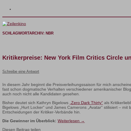
SCHLAGWORTARCHIV:
NBR
Kritikerpreise: New York Film Critics Circle 
Schreibe eine Antwort
In diesem Jahr beginnt die Preisverleihungssaison für mich anscheine
fast schon dogmatische Verhalten verschiedener amerikanischer Blogge
auch noch nicht alle Kandidaten gesehen.
Bisher deutet sich Kathryn Bigelows
„Zero Dark Thirty“
als Kritikerli
Bigelows „Hurt Locker“ und James Camerons „Avatar“ stilisiert – mit 
Entscheidungen der Kritiker-Verbände hin.
Die Gewinner im Überblick:
Weiterlesen
→
Diesen Beitrag teilen