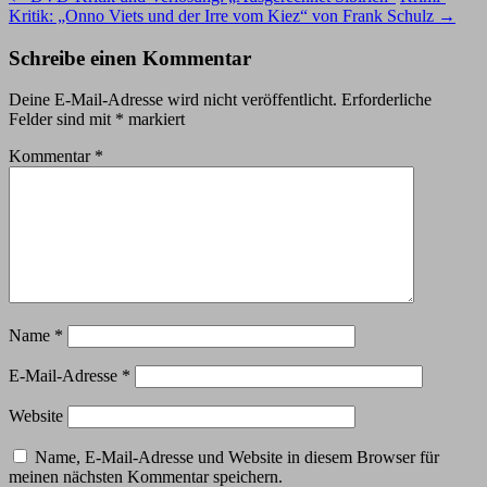
Kritik: „Onno Viets und der Irre vom Kiez“ von Frank Schulz
→
Schreibe einen Kommentar
Deine E-Mail-Adresse wird nicht veröffentlicht.
Erforderliche
Felder sind mit
*
markiert
Kommentar
*
Name
*
E-Mail-Adresse
*
Website
Name, E-Mail-Adresse und Website in diesem Browser für
meinen nächsten Kommentar speichern.