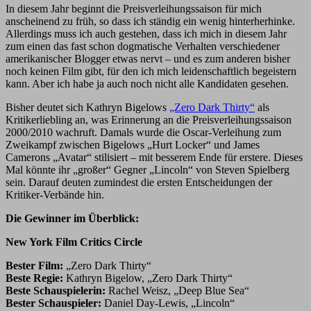
In diesem Jahr beginnt die Preisverleihungssaison für mich
anscheinend zu früh, so dass ich ständig ein wenig hinterherhinke.
Allerdings muss ich auch gestehen, dass ich mich in diesem Jahr
zum einen das fast schon dogmatische Verhalten verschiedener
amerikanischer Blogger etwas nervt – und es zum anderen bisher
noch keinen Film gibt, für den ich mich leidenschaftlich begeistern
kann. Aber ich habe ja auch noch nicht alle Kandidaten gesehen.
Bisher deutet sich Kathryn Bigelows
„Zero Dark Thirty“
als
Kritikerliebling an, was Erinnerung an die Preisverleihungssaison
2000/2010 wachruft. Damals wurde die Oscar-Verleihung zum
Zweikampf zwischen Bigelows „Hurt Locker“ und James
Camerons „Avatar“ stilisiert – mit besserem Ende für erstere. Dieses
Mal könnte ihr „großer“ Gegner „Lincoln“ von Steven Spielberg
sein. Darauf deuten zumindest die ersten Entscheidungen der
Kritiker-Verbände hin.
Die Gewinner im Überblick:
New York Film Critics Circle
Bester Film:
„Zero Dark Thirty“
Beste Regie:
Kathryn Bigelow, „Zero Dark Thirty“
Beste Schauspielerin:
Rachel Weisz, „Deep Blue Sea“
Bester Schauspieler:
Daniel Day-Lewis, „Lincoln“