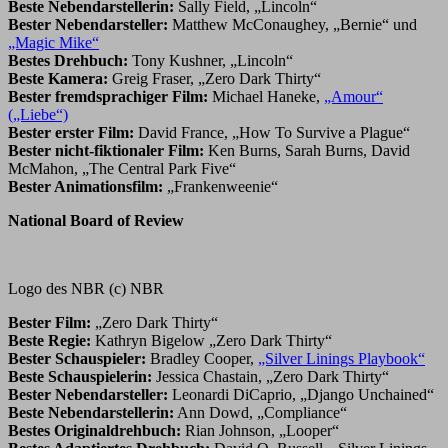
Beste Nebendarstellerin:
Sally Field, „Lincoln“
Bester Nebendarsteller:
Matthew McConaughey, „Bernie“ und
„Magic Mike“
Bestes Drehbuch:
Tony Kushner, „Lincoln“
Beste Kamera:
Greig Fraser, „Zero Dark Thirty“
Bester fremdsprachiger Film:
Michael Haneke,
„Amour“
(„Liebe“)
Bester erster Film:
David France, „How To Survive a Plague“
Bester nicht-fiktionaler Film:
Ken Burns, Sarah Burns, David
McMahon, „The Central Park Five“
Bester Animationsfilm:
„Frankenweenie“
National Board of Review
Logo des NBR (c) NBR
Bester Film:
„Zero Dark Thirty“
Beste Regie:
Kathryn Bigelow „Zero Dark Thirty“
Bester Schauspieler:
Bradley Cooper,
„Silver Linings Playbook“
Beste Schauspielerin:
Jessica Chastain, „Zero Dark Thirty“
Bester Nebendarsteller:
Leonardi DiCaprio, „Django Unchained“
Beste Nebendarstellerin:
Ann Dowd, „Compliance“
Bestes Originaldrehbuch:
Rian Johnson, „Looper“