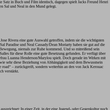
te Satz in Buch und Film identisch, dagegen spielt Jacks Freund Henri
en Sal und Neal in den Mund gelegt.
ose Rivera eine gute Auswahl getroffen, indem sie die wichtigsten
Sal Paradise und Neal Cassady/Dean Moriarty haben sie gut auf die
 in Bewegung, niemals zur Ruhe kommend. Und so mitreißend sein
Salles für diese Rolle eine gute Besetzung gefunden. Er verfügt über
hefrau Luanna Henderson/Marylou spielt. Doch gerade im Wirken mit
h, wie sehr diese Beziehung von Abhängigkeit und dem Bewusstsein
he road“ – zurückgreift, sondern weiterhin an den von Jack Kerouac
ch verstärkt.
auszeichnet: In einer Zeit, in der eine Jugend- oder Gegenkultur noch