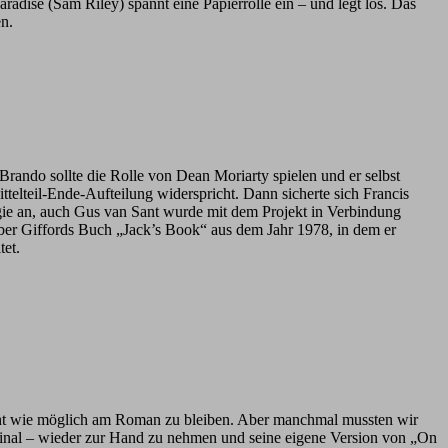
aradise (Sam Riley) spannt eine Papierrolle ein – und legt los. Das
en.
Brando sollte die Rolle von Dean Moriarty spielen und er selbst
ttelteil-Ende-Aufteilung widerspricht. Dann sicherte sich Francis
gie an, auch Gus van Sant wurde mit dem Projekt in Verbindung
aber Giffords Buch „Jack’s Book“ aus dem Jahr 1978, in dem er
tet.
icht wie möglich am Roman zu bleiben. Aber manchmal mussten wir
riginal – wieder zur Hand zu nehmen und seine eigene Version von „On