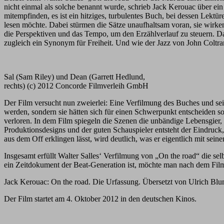
nicht einmal als solche benannt wurde, schrieb Jack Kerouac über ei
mitempfinden, es ist ein hitziges, turbulentes Buch, bei dessen Lektü
lesen möchte. Dabei stürmen die Sätze unaufhaltsam voran, sie wirken
die Perspektiven und das Tempo, um den Erzählverlauf zu steuern. Dab
zugleich ein Synonym für Freiheit. Und wie der Jazz von John Coltr
Sal (Sam Riley) und Dean (Garrett Hedlund,
rechts) (c) 2012 Concorde Filmverleih GmbH
Der Film versucht nun zweierlei: Eine Verfilmung des Buches und se
werden, sondern sie hätten sich für einen Schwerpunkt entscheiden s
verloren. In dem Film spiegeln die Szenen die unbändige Lebensgier
Produktionsdesigns und der guten Schauspieler entsteht der Eindruck,
aus dem Off erklingen lässt, wird deutlich, was er eigentlich mit sei
Insgesamt erfüllt Walter Salles‘ Verfilmung von „On the road“ die s
ein Zeitdokument der Beat-Generation ist, möchte man nach dem Film
Jack Kerouac: On the road. Die Urfassung. Übersetzt von Ulrich B
Der Film startet am 4. Oktober 2012 in den deutschen Kinos.