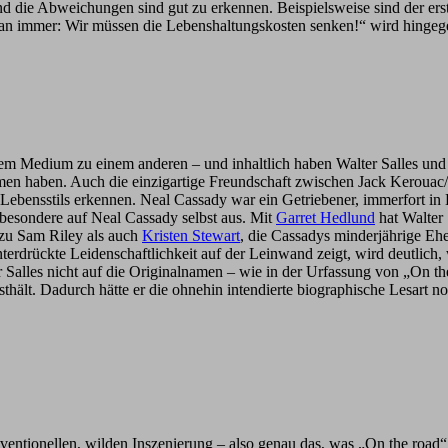
und die Abweichungen sind gut zu erkennen. Beispielsweise sind der ers
uman immer: Wir müssen die Lebenshaltungskosten senken!“ wird hingeg
m Medium zu einem anderen – und inhaltlich haben Walter Salles und J
en haben. Auch die einzigartige Freundschaft zwischen Jack Kerouac/
es Lebensstils erkennen. Neal Cassady war ein Getriebener, immerfort
insbesondere auf Neal Cassady selbst aus. Mit
Garret Hedlund
hat Walter 
 zu Sam Riley als auch
Kristen Stewart
, die Cassadys minderjährige E
terdrückte Leidenschaftlichkeit auf der Leinwand zeigt, wird deutlic
ter Salles nicht auf die Originalnamen – wie in der Urfassung von „On t
thält. Dadurch hätte er die ohnehin intendierte biographische Lesart no
nventionellen, wilden Inszenierung – also genau das, was „On the road“ 