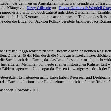
n Leben, das den meisten Amerikanern fremd war. Gerade die Urfassung
re die Klänge von
Dizzy Gillespie
und
Dexter Gordons & Wendell Gray
 improvisiert, wild und doch zutiefst aufrichtig. Zwischen Ich-Erzähle
ei bleibt Jack Kerouac in der ur-amerikanischen Tradition des Reisens 
ane oder die Bilder von Jackson Pollack bereitete Jack Kerouacs Roman
iner Entstehungsgeschichte zu sein. Diesem Anspruch können Regisseur
ollen. Zwar erhält der Film durch die Nähe zur Entstehungsgeschichte
, die Suche nach dem Etwas, das das Leben besonders macht, nicht wid
 hier agierten Menschen von heute in einer historischen Kulisse. Erst 
nen Bildern sagen will. Und sogar das Reisen ist weniger Ausdruck der F
elbstgesetzten Erwartungen nicht. Eines haben Regisseur und Drehbucha
 das Buch noch einmal zur Hand nehmen und sich auf diese fieberhaft
lumenbach. Rowohlt 2010.