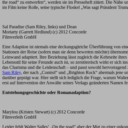
the road“ zu entwerfen“, werden sie im Presseheft zitiert. Die Nähe 
im Film keine Rolle, seine typische Floskel „Was sagt Präsident Tr
Sal Paradise (Sam Riley, links) und Dean
Moriarty (Garrett Hedlund) (c) 2012 Concorde
Filmverleih GmbH
Eine Adaption ist niemals eine deckungsgleiche Überführung von eine
Stationen der Reise (sofern man sie denn bewerten möchte) übernomm
Leinwand adaptiert. Ihre Beziehung lässt zugleich die Kehrseite ihr
Lebensstil für seine Freunde auch ist, so zerstörerisch wirkt er sich 
das Charisma und die Leidenschaft – und passt sowohl hervorragend
Sam Riley
, der nach „Control“ und „Brighton Rock“ abermals jene un
darüber geprägt war. Hier stellt sich lediglich die Frage, warum Wal
erst auf Intervention der Anwälte seines Verlags geänderten Namen fes
Entstehungsgeschichte oder Romanadaption?
Marylou (Kristen Stewart) (c) 2012 Concorde
Filmverleih GmbH
Leider fehlt Walter Salles‘ „On the road“ aber der Mut zu einer unko