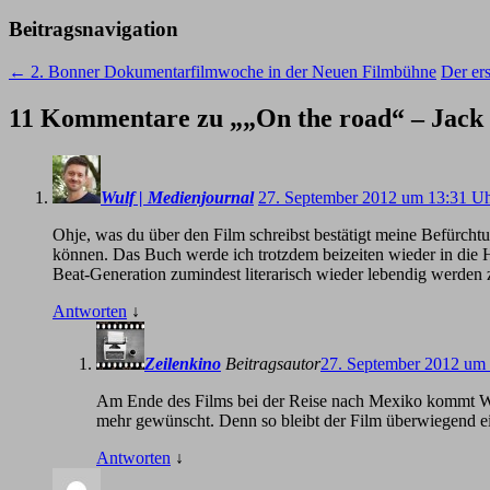
Beitragsnavigation
←
2. Bonner Dokumentarfilmwoche in der Neuen Filmbühne
Der er
11 Kommentare zu „
„On the road“ – Jack
Wulf | Medienjournal
27. September 2012 um 13:31 U
Ohje, was du über den Film schreibst bestätigt meine Befürcht
können. Das Buch werde ich trotzdem beizeiten wieder in die 
Beat-Generation zumindest literarisch wieder lebendig werden z
Antworten
↓
Zeilenkino
Beitragsautor
27. September 2012 um
Am Ende des Films bei der Reise nach Mexiko kommt Walt
mehr gewünscht. Denn so bleibt der Film überwiegend e
Antworten
↓