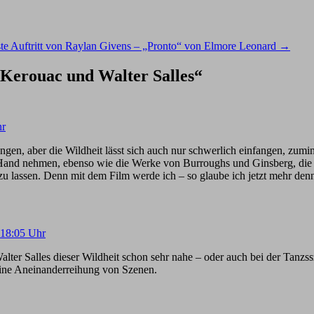
ste Auftritt von Raylan Givens – „Pronto“ von Elmore Leonard
→
 Kerouac und Walter Salles
“
hr
ungen, aber die Wildheit lässt sich auch nur schwerlich einfangen, zum
Hand nehmen, ebenso wie die Werke von Burroughs und Ginsberg, die ha
u lassen. Denn mit dem Film werde ich – so glaube ich jetzt mehr denn
 18:05 Uhr
er Salles dieser Wildheit schon sehr nahe – oder auch bei der Tanzs
ine Aneinanderreihung von Szenen.