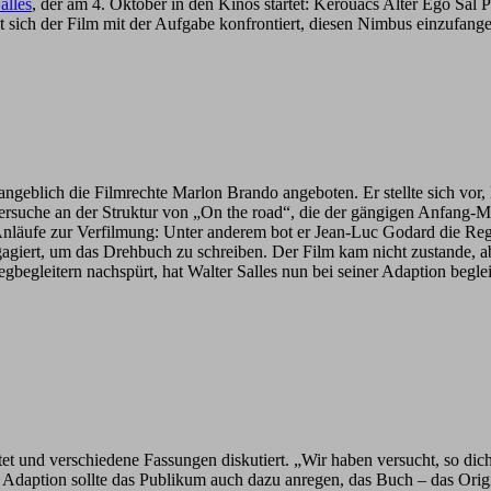
alles
, der am 4. Oktober in den Kinos startet: Kerouacs Alter Ego Sal P
t sich der Film mit der Aufgabe konfrontiert, diesen Nimbus einzufang
geblich die Filmrechte Marlon Brando angeboten. Er stellte sich vor, 
versuche an der Struktur von „On the road“, die der gängigen Anfang-Mi
Anläufe zur Verfilmung: Unter anderem bot er Jean-Luc Godard die Re
gagiert, um das Drehbuch zu schreiben. Der Film kam nicht zustande, 
egleitern nachspürt, hat Walter Salles nun bei seiner Adaption beglei
et und verschiedene Fassungen diskutiert. „Wir haben versucht, so d
Eine Adaption sollte das Publikum auch dazu anregen, das Buch – das O