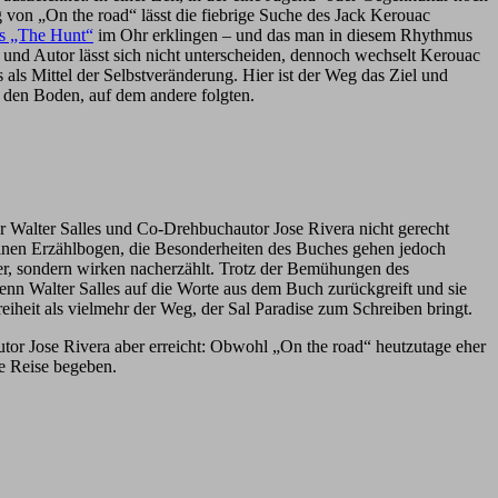
 von „On the road“ lässt die fiebrige Suche des Jack Kerouac
s „The Hunt“
im Ohr erklingen – und das man in diesem Rhythmus
r und Autor lässt sich nicht unterscheiden, dennoch wechselt Kerouac
als Mittel der Selbstveränderung. Hier ist der Weg das Ziel und
 den Boden, auf dem andere folgten.
 Walter Salles und Co-Drehbuchautor Jose Rivera nicht gerecht
 einen Erzählbogen, die Besonderheiten des Buches gehen jedoch
er, sondern wirken nacherzählt. Trotz der Bemühungen des
wenn Walter Salles auf die Worte aus dem Buch zurückgreift und sie
reiheit als vielmehr der Weg, der Sal Paradise zum Schreiben bringt.
utor Jose Rivera aber erreicht: Obwohl „On the road“ heutzutage eher
e Reise begeben.