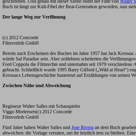
geschrieben. Und genau mit dieser Szene endet der Film von
Walter S
Buch ist längt zur Kult-Fibel der Beat-Generation geworden, nun sieh
Der lange Weg zur Verfilmung
(c) 2012 Concorde
Filmverleih GmbH
Bereits nach Erscheinen des Buches im Jahre 1957 hat Jack Kerouac an
würde Sal Paradise sein. Aber zeitlebens scheiterten die Verfilmungs
Ford Coppola die Filmrechte und unternahm seit 1979 verschiedene 
gebracht. Schließlich wurde 1995 Barry Gifford („Wild at Heart“) en
Kerouacs Lebensgeschichte basierend auf Erzählungen von seinen Wegb
Zwischen Nähe und Abweichung
Regisseur Walter Salles mit Schauspieler
Viggo Mortensen(c) 2012 Concorde
Filmverleih GmbH
Fünf Jahre haben Walter Salles und
Jose Rivera
an dem Buch gearbeit
abweichen: die Vorlage verraten, um ihr letztlich treu zu bleiben. 