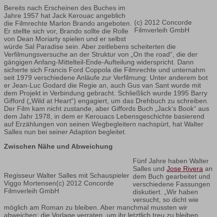
Bereits nach Erscheinen des Buches im
Jahre 1957 hat Jack Kerouac angeblich
(c) 2012 Concorde
die Filmrechte Marlon Brando angeboten.
Filmverleih GmbH
Er stellte sich vor, Brando sollte die Rolle
von Dean Moriarty spielen und er selbst
würde Sal Paradise sein. Aber zeitlebens scheiterten die
Verfilmungsversuche an der Struktur von „On the road“, die der
gängigen Anfang-Mittelteil-Ende-Aufteilung widerspricht. Dann
sicherte sich Francis Ford Coppola die Filmrechte und unternahm
seit 1979 verschiedene Anläufe zur Verfilmung: Unter anderem bot
er Jean-Luc Godard die Regie an, auch Gus van Sant wurde mit
dem Projekt in Verbindung gebracht. Schließlich wurde 1995 Barry
Gifford („Wild at Heart“) engagiert, um das Drehbuch zu schreiben.
Der Film kam nicht zustande, aber Giffords Buch „Jack’s Book“ aus
dem Jahr 1978, in dem er Kerouacs Lebensgeschichte basierend
auf Erzählungen von seinen Wegbegleitern nachspürt, hat Walter
Salles nun bei seiner Adaption begleitet.
Zwischen Nähe und Abweichung
Fünf Jahre haben Walter
Salles und
Jose Rivera
an
Regisseur Walter Salles mit Schauspieler
dem Buch gearbeitet und
Viggo Mortensen(c) 2012 Concorde
verschiedene Fassungen
Filmverleih GmbH
diskutiert. „Wir haben
versucht, so dicht wie
möglich am Roman zu bleiben. Aber manchmal mussten wir
abweichen: die Vorlage verraten, um ihr letztlich treu zu bleiben.