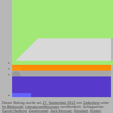
Dieser Beitrag wurde am
27. September 2012
von
Zeilenkino
unter
Im Blickpunkt
,
Literaturverfilmungen
veröffentlicht. Schlagwörter:
Garret Hedlung
,
Gewinnspiel
,
Jack Kerouac
,
Kinostart
,
Kristen