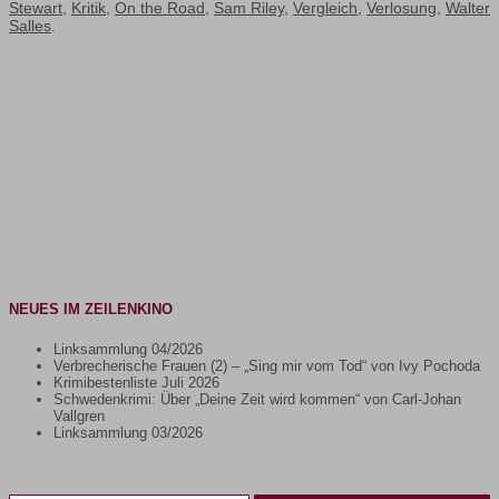
Stewart
,
Kritik
,
On the Road
,
Sam Riley
,
Vergleich
,
Verlosung
,
Walter
Salles
.
NEUES IM ZEILENKINO
Linksammlung 04/2026
Verbrecherische Frauen (2) – „Sing mir vom Tod“ von Ivy Pochoda
Krimibestenliste Juli 2026
Schwedenkrimi: Über „Deine Zeit wird kommen“ von Carl-Johan
Vallgren
Linksammlung 03/2026
Gib deine E-Mail-Adresse ein ...