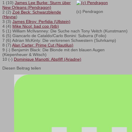
1 (10)
James Lee Burke: Sturm über
New Orleans (Pendragon)
(c) Pendragon
2 (2)
Zoë Beck: Schwarzblende
(Heyne
)
3 (3)
James Ellroy: Perfidia (Ullstein)
4 (4)
Mike Nicol: bad cop (btb)
5 (1) William McIlvanney: Die Suche nach Tony Veitch (Kunstmann)
6 (5) Giancarlo de Cataldo/Carlo Bonini: Suburra (Folio)
7 (6) Adrian McKinty: Die verlorenen Schwestern (Suhrkamp)
8 (7)
Alan Carter: Prime Cut (Nautilus)
9 (-) Benjamin Black: Die Blonde mit den blauen Augen
(Kiepenheuer & Witsch)
10 (-)
Dominique Manotti: Abpfiff (Ariadne)
Diesen Beitrag teilen