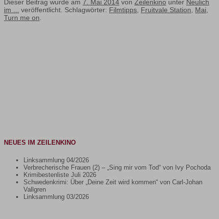
Dieser Beitrag wurde am
7. Mai 2014
von
Zeilenkino
unter
Neulich
im ...
veröffentlicht. Schlagwörter:
Filmtipps
,
Fruitvale Station
,
Mai
,
Turn me on
.
NEUES IM ZEILENKINO
Linksammlung 04/2026
Verbrecherische Frauen (2) – „Sing mir vom Tod“ von Ivy Pochoda
Krimibestenliste Juli 2026
Schwedenkrimi: Über „Deine Zeit wird kommen“ von Carl-Johan
Vallgren
Linksammlung 03/2026