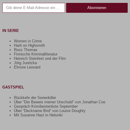
Gib deine E-Mail-Adresse ein ...
Abonnieren
IN SERIE
Women in Crime
Hartl on Highsmith
Ross Thomas
Finnische Kriminalliteratur
Heinrich Steinfest und der Film
Jörg Juretzka
Elmore Leonard
GASTSPIEL
Rückkehr der Serienkiller
Über “Der Beweis meiner Unschuld” von Jonathan Coe
Gespräch Krimibestenliste September
Über “Deckname Bird” von Louise Doughty
Mit Susanne Hast in Helsinki