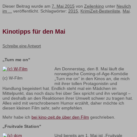
Dieser Beitrag wurde am
7. Mai 2015
von
Zeilenkino
unter
Neulich
im ...
veröffentlicht. Schlagwörter:
2015
,
KrimiZeit-Bestenliste
,
Mai
.
Kinotipps für den Mai
Schreibe eine Antwort
„Turn me on“
Am Donnerstag, den 8. Mai läuft die
norwegische Coming-of-Age-Komödie
(c) W-Film
„Turn me on“ in den Kinos an, die mich
mit ihrer tollen Protagonistin und
Handlung begeistert hat. Endlich steht mal ein Mädchen im
Mittelpunkt, das noch dazu frei über Sex spricht und ihn verlangt –
und deshalb an den Reaktionen ihrer Umwelt schwer zu tragen hat.
Alles wird mit verschrobenem Humor erzählt, daher möchte ich
diesen kleinen Film sehr, sehr empfehlen.
Mehr habe ich
bei kino-zeit.de über den Film
geschrieben.
„Fruitvale Station“
Und bereits am 1. Mai ist „Fruitvale