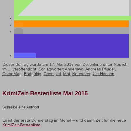
Dieser Beitrag wurde am
17. Mai 2016
von
Zeilenkino
unter
Neulich
im ...
veröffentlicht. Schlagwörter:
Anderswo
,
Andreas Pflüger
,
CrimeMag
,
Endgültig
,
Gastspiel
,
Mai
,
Neuntöter
,
Ule Hansen
.
KrimiZeit-Bestenliste Mai 2015
Schreibe eine Antwort
Es ist der erste Donnerstag im Monat – und damit Zeit für die neue
KrimiZeit-Bestenliste
: