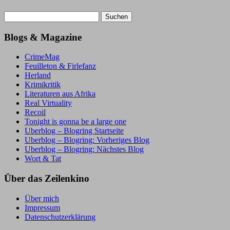
Suchen
nach:
Blogs & Magazine
CrimeMag
Feuilleton & Firlefanz
Herland
Krimikritik
Literaturen aus Afrika
Real Virtuality
Recoil
Tonight is gonna be a large one
Uberblog – Blogring Startseite
Uberblog – Blogring: Vorheriges Blog
Uberblog – Blogring: Nächstes Blog
Wort & Tat
Über das Zeilenkino
Über mich
Impressum
Datenschutzerklärung