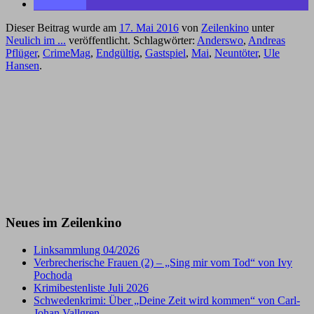
Dieser Beitrag wurde am
17. Mai 2016
von
Zeilenkino
unter
Neulich im ...
veröffentlicht. Schlagwörter:
Anderswo
,
Andreas
Pflüger
,
CrimeMag
,
Endgültig
,
Gastspiel
,
Mai
,
Neuntöter
,
Ule
Hansen
.
Neues im Zeilenkino
Linksammlung 04/2026
Verbrecherische Frauen (2) – „Sing mir vom Tod“ von Ivy
Pochoda
Krimibestenliste Juli 2026
Schwedenkrimi: Über „Deine Zeit wird kommen“ von Carl-
Johan Vallgren