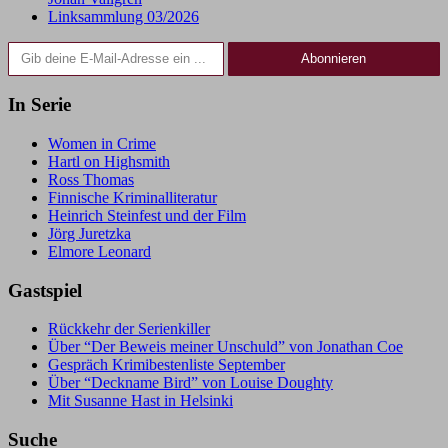
Linksammlung 03/2026
Gib deine E-Mail-Adresse ein ...
Abonnieren
In Serie
Women in Crime
Hartl on Highsmith
Ross Thomas
Finnische Kriminalliteratur
Heinrich Steinfest und der Film
Jörg Juretzka
Elmore Leonard
Gastspiel
Rückkehr der Serienkiller
Über “Der Beweis meiner Unschuld” von Jonathan Coe
Gespräch Krimibestenliste September
Über “Deckname Bird” von Louise Doughty
Mit Susanne Hast in Helsinki
Suche