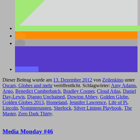
Dieser Beitrag wurde am
13. Dezember 2012
von
Zeilenkino
unter
Oscars, Globes und mehr
veröffentlicht. Schlagwörter:
Amy Adams
,
Argo
,
Benedict Cumberbatch
,
Bradley Cooper
,
Cloud Atlas
,
Daniel
Day-Lewis
,
Django Unchained
,
Dowton Abbey
,
Golden Globe
,
Golden Globes 2013
,
Homeland
,
Jennifer Lawrence
,
Life of Pi
,
Lincoln
,
Nominierungen
,
Sherlock
,
Silver Linings Playbook
,
The
Master
,
Zero Dark Thirty
.
Media Monday #46