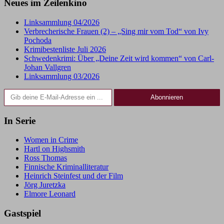
Neues im Zeilenkino
Linksammlung 04/2026
Verbrecherische Frauen (2) – „Sing mir vom Tod“ von Ivy
Pochoda
Krimibestenliste Juli 2026
Schwedenkrimi: Über „Deine Zeit wird kommen“ von Carl-
Johan Vallgren
Linksammlung 03/2026
Gib deine E-Mail-Adresse ein ...
Abonnieren
In Serie
Women in Crime
Hartl on Highsmith
Ross Thomas
Finnische Kriminalliteratur
Heinrich Steinfest und der Film
Jörg Juretzka
Elmore Leonard
Gastspiel