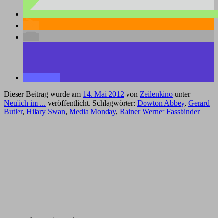
Dieser Beitrag wurde am
14. Mai 2012
von
Zeilenkino
unter
Neulich im ...
veröffentlicht. Schlagwörter:
Dowton Abbey
,
Gerard
Butler
,
Hilary Swan
,
Media Monday
,
Rainer Werner Fassbinder
.