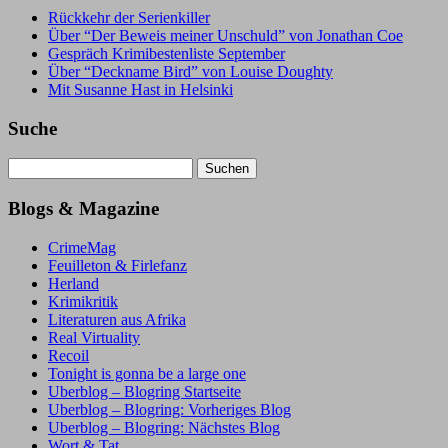
Rückkehr der Serienkiller
Über “Der Beweis meiner Unschuld” von Jonathan Coe
Gespräch Krimibestenliste September
Über “Deckname Bird” von Louise Doughty
Mit Susanne Hast in Helsinki
Suche
Suchen
nach:
Blogs & Magazine
CrimeMag
Feuilleton & Firlefanz
Herland
Krimikritik
Literaturen aus Afrika
Real Virtuality
Recoil
Tonight is gonna be a large one
Uberblog – Blogring Startseite
Uberblog – Blogring: Vorheriges Blog
Uberblog – Blogring: Nächstes Blog
Wort & Tat