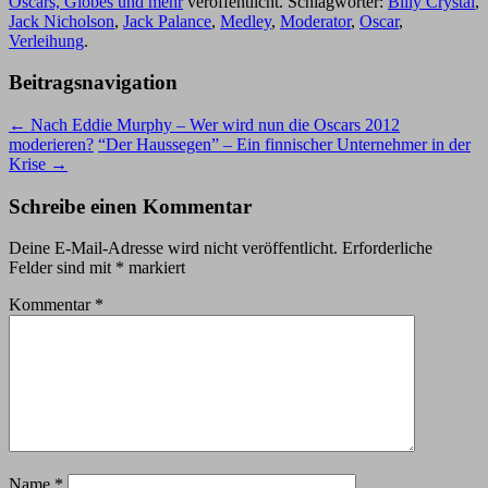
Oscars, Globes und mehr
veröffentlicht. Schlagwörter:
Billy Crystal
,
Jack Nicholson
,
Jack Palance
,
Medley
,
Moderator
,
Oscar
,
Verleihung
.
Beitragsnavigation
←
Nach Eddie Murphy – Wer wird nun die Oscars 2012
moderieren?
“Der Haussegen” – Ein finnischer Unternehmer in der
Krise
→
Schreibe einen Kommentar
Deine E-Mail-Adresse wird nicht veröffentlicht.
Erforderliche
Felder sind mit
*
markiert
Kommentar
*
Name
*