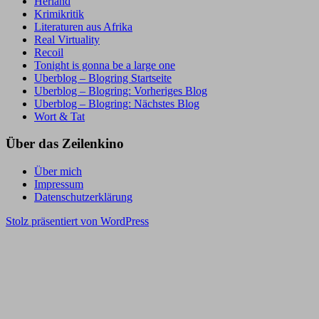
Herland
Krimikritik
Literaturen aus Afrika
Real Virtuality
Recoil
Tonight is gonna be a large one
Uberblog – Blogring Startseite
Uberblog – Blogring: Vorheriges Blog
Uberblog – Blogring: Nächstes Blog
Wort & Tat
Über das Zeilenkino
Über mich
Impressum
Datenschutzerklärung
Stolz präsentiert von WordPress