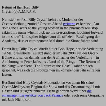
Return of the Host: Billy
Crystal (c) A.M.P.A.S.
Nun steht es fest: Billy Crystal kehrt als Moderator der
Oscarverleihung zurück! Gestern Abend
twitterte
er bereits: „Am
doing the Oscars so the young woman in the pharmacy will stop
asking my name when I pick up my prescriptions. Looking forward
to the show“ Und später folgte dann die offizielle Bestätigung der
Academy, dass er zum neunten Mal durch die Show führen wird.
Damit liegt Billy Crystal direkt hinter Bob Hope, der die Verleihung
19 Mal präsentierte. Zuletzt stand er im Jahr 2004 auf der Oscar-
Bühne und schon damals war der Aufmacher der Verleihung – in
Anlehnung an Peter Jacksons „Lord of the Rings – The Return of
the King“ – schlicht „The Return of the Host“. Daher bin ich
gespannt, was sich die Produzenten im kommenden Jahr einfallen
lassen.
Berühmt sind Billy Crystals Moderationen vor allem für seine
Oscar-Medleys am Beginn der Show und das Zusammenspiel mit
Gästen und Ausgezeichneten. Dazu gehörten Witze über
die
einarmigen Liegestütze von Jack Palance
oder auch seine Gespräche
mit Jack Nicholson.