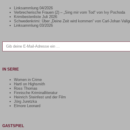
Linksammlung 04/2026
Verbrecherische Frauen (2) – „Sing mir vom Tod“ von Ivy Pochoda
Krimibestenliste Juli 2026
Schwedenkrimi: Über „Deine Zeit wird kommen“ von Carl-Johan Vallg
Linksammlung 03/2026
Gib deine E-Mail-Adresse ein ...
IN SERIE
Women in Crime
Hartl on Highsmith
Ross Thomas
Finnische Kriminalliteratur
Heinrich Steinfest und der Film
Jörg Juretzka
Elmore Leonard
GASTSPIEL