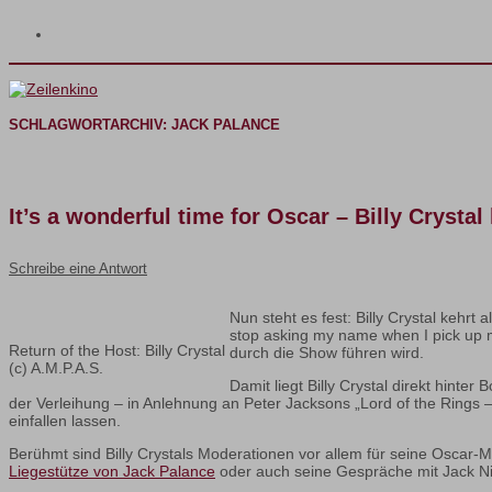
SCHLAGWORTARCHIV:
JACK PALANCE
It’s a wonderful time for Oscar – Billy Crysta
Schreibe eine Antwort
Nun steht es fest: Billy Crystal kehr
stop asking my name when I pick up m
Return of the Host: Billy Crystal
durch die Show führen wird.
(c) A.M.P.A.S.
Damit liegt Billy Crystal direkt hint
der Verleihung – in Anlehnung an Peter Jacksons „Lord of the Rings 
einfallen lassen.
Berühmt sind Billy Crystals Moderationen vor allem für seine Osc
Liegestütze von Jack Palance
oder auch seine Gespräche mit Jack N