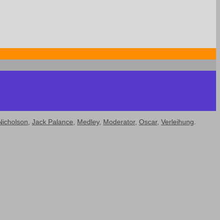
Nicholson
,
Jack Palance
,
Medley
,
Moderator
,
Oscar
,
Verleihung
.