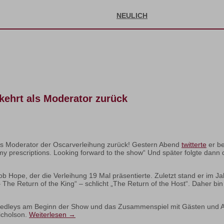
NEULICH
l kehrt als Moderator zurück
t als Moderator der Oscarverleihung zurück! Gestern Abend
twitterte
er be
y prescriptions. Looking forward to the show“ Und später folgte dann 
er Bob Hope, der die Verleihung 19 Mal präsentierte. Zuletzt stand er 
– The Return of the King“ – schlicht „The Return of the Host“. Daher 
ar-Medleys am Beginn der Show und das Zusammenspiel mit Gästen und
icholson.
Weiterlesen
→