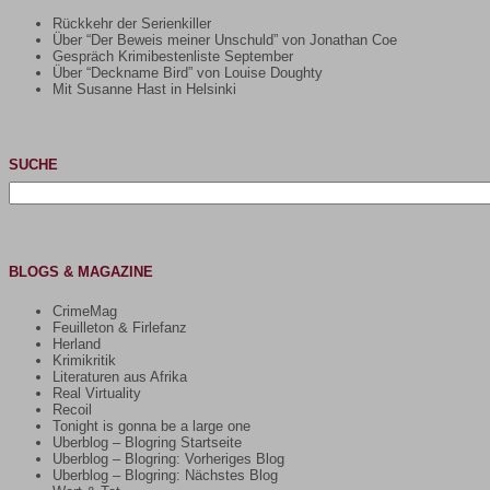
Rückkehr der Serienkiller
Über “Der Beweis meiner Unschuld” von Jonathan Coe
Gespräch Krimibestenliste September
Über “Deckname Bird” von Louise Doughty
Mit Susanne Hast in Helsinki
SUCHE
Suchen
nach:
BLOGS & MAGAZINE
CrimeMag
Feuilleton & Firlefanz
Herland
Krimikritik
Literaturen aus Afrika
Real Virtuality
Recoil
Tonight is gonna be a large one
Uberblog – Blogring Startseite
Uberblog – Blogring: Vorheriges Blog
Uberblog – Blogring: Nächstes Blog