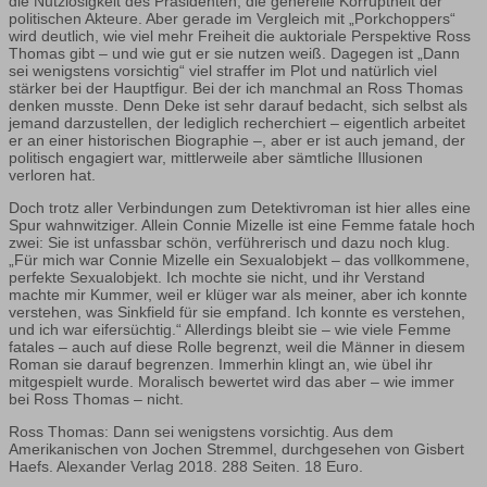
die Nutzlosigkeit des Präsidenten, die generelle Korruptheit der
politischen Akteure. Aber gerade im Vergleich mit „Porkchoppers“
wird deutlich, wie viel mehr Freiheit die auktoriale Perspektive Ross
Thomas gibt – und wie gut er sie nutzen weiß. Dagegen ist „Dann
sei wenigstens vorsichtig“ viel straffer im Plot und natürlich viel
stärker bei der Hauptfigur. Bei der ich manchmal an Ross Thomas
denken musste. Denn Deke ist sehr darauf bedacht, sich selbst als
jemand darzustellen, der lediglich recherchiert – eigentlich arbeitet
er an einer historischen Biographie –, aber er ist auch jemand, der
politisch engagiert war, mittlerweile aber sämtliche Illusionen
verloren hat.
Doch trotz aller Verbindungen zum Detektivroman ist hier alles eine
Spur wahnwitziger. Allein Connie Mizelle ist eine Femme fatale hoch
zwei: Sie ist unfassbar schön, verführerisch und dazu noch klug.
„Für mich war Connie Mizelle ein Sexualobjekt – das vollkommene,
perfekte Sexualobjekt. Ich mochte sie nicht, und ihr Verstand
machte mir Kummer, weil er klüger war als meiner, aber ich konnte
verstehen, was Sinkfield für sie empfand. Ich konnte es verstehen,
und ich war eifersüchtig.“ Allerdings bleibt sie – wie viele Femme
fatales – auch auf diese Rolle begrenzt, weil die Männer in diesem
Roman sie darauf begrenzen. Immerhin klingt an, wie übel ihr
mitgespielt wurde. Moralisch bewertet wird das aber – wie immer
bei Ross Thomas – nicht.
Ross Thomas: Dann sei wenigstens vorsichtig. Aus dem
Amerikanischen von Jochen Stremmel, durchgesehen von Gisbert
Haefs. Alexander Verlag 2018. 288 Seiten. 18 Euro.