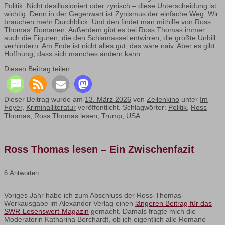
Politik. Nicht desillusioniert oder zynisch – diese Unterscheidung ist
wichtig. Denn in der Gegenwart ist Zynismus der einfache Weg. Wir
brauchen mehr Durchblick. Und den findet man mithilfe von Ross
Thomas‘ Romanen. Außerdem gibt es bei Ross Thomas immer
auch die Figuren, die den Schlamassel entwirren, die größte Unbill
verhindern. Am Ende ist nicht alles gut, das wäre naiv. Aber es gibt
Hoffnung, dass sich manches ändern kann.
Diesen Beitrag teilen
Dieser Beitrag wurde am
13. März 2026
von
Zeilenkino
unter
Im
Foyer
,
Kriminalliteratur
veröffentlicht. Schlagwörter:
Politik
,
Ross
Thomas
,
Ross Thomas lesen
,
Trump
,
USA
.
Ross Thomas lesen – Ein Zwischenfazit
6 Antworten
Voriges Jahr habe ich zum Abschluss der Ross-Thomas-
Werkausgabe im Alexander Verlag einen
längeren Beitrag für das
SWR-Lesenswert-Magazin
gemacht. Damals fragte mich die
Moderatorin Katharina Borchardt, ob ich eigentlich alle Romane