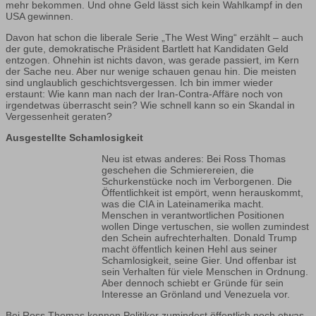
mehr bekommen. Und ohne Geld lässt sich kein Wahlkampf in den
USA gewinnen.
Davon hat schon die liberale Serie „The West Wing“ erzählt – auch
der gute, demokratische Präsident Bartlett hat Kandidaten Geld
entzogen. Ohnehin ist nichts davon, was gerade passiert, im Kern
der Sache neu. Aber nur wenige schauen genau hin. Die meisten
sind unglaublich geschichtsvergessen. Ich bin immer wieder
erstaunt: Wie kann man nach der Iran-Contra-Affäre noch von
irgendetwas überrascht sein? Wie schnell kann so ein Skandal in
Vergessenheit geraten?
Ausgestellte Schamlosigkeit
Neu ist etwas anderes: Bei Ross Thomas
geschehen die Schmierereien, die
Schurkenstücke noch im Verborgenen. Die
Öffentlichkeit ist empört, wenn herauskommt,
was die CIA in Lateinamerika macht.
Menschen in verantwortlichen Positionen
wollen Dinge vertuschen, sie wollen zumindest
den Schein aufrechterhalten. Donald Trump
macht öffentlich keinen Hehl aus seiner
Schamlosigkeit, seine Gier. Und offenbar ist
sein Verhalten für viele Menschen in Ordnung.
Aber dennoch schiebt er Gründe für sein
Interesse an Grönland und Venezuela vor.
Bei Ross Thomas kennen Politiker zumindest öffentlich noch etwas