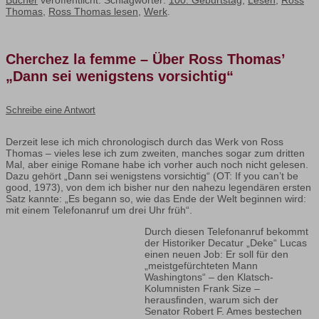
Bücher
veröffentlicht. Schlagwörter:
100. Geburtstag
,
Lesen
,
Ross
Thomas
,
Ross Thomas lesen
,
Werk
.
Cherchez la femme – Über Ross Thomas’
„Dann sei wenigstens vorsichtig“
Schreibe eine Antwort
Derzeit lese ich mich chronologisch durch das Werk von Ross
Thomas – vieles lese ich zum zweiten, manches sogar zum dritten
Mal, aber einige Romane habe ich vorher auch noch nicht gelesen.
Dazu gehört „Dann sei wenigstens vorsichtig“ (OT: If you can’t be
good, 1973), von dem ich bisher nur den nahezu legendären ersten
Satz kannte: „Es begann so, wie das Ende der Welt beginnen wird:
mit einem Telefonanruf um drei Uhr früh“.
Durch diesen Telefonanruf bekommt
der Historiker Decatur „Deke“ Lucas
einen neuen Job: Er soll für den
„meistgefürchteten Mann
Washingtons“ – den Klatsch-
Kolumnisten Frank Size –
herausfinden, warum sich der
Senator Robert F. Ames bestechen