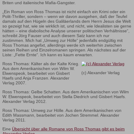
Briten und italienische Mafia-Gangster.
„Ein Roman von Ross Thomas ist nicht einfach ein Krimi oder ein
Polit-Thriller, sondern – wenn wir davon ausgehen, daß der Teufel
damals auf den Hügeln des Galiläerlands dem Herrn Jesus die Welt
so gezeigt hat, wie sie wirklich ist, und nicht, wie Idealisten sie gerne
hätten – eine diabolische Analyse unserer politischen Verhältnisse“,
schreibt Jörg Fauser und auch diesem Satz kann ich nur
zustimmen. Mich hat „Umweg zur Hölle“ jedenfalls endgültig mit
Ross Thomas angefixt, allerdings werde ich weiterhin zwischen
seinen Reihen und Einzelromanen springen. Als nächstes auf der
Liste: „Fette Ernte“. Ich kann es kaum erwarten.
Ross Thomas: Kälter als der Kalte Krieg.
Aus dem Amerikanischen von Wilm W.
(c) Alexander Verlag
Elwenspeok, bearbeitet von Gisbert
Haefs und Anja Franzen. Alexander
Verlag 2007.
Ross Thomas: Gelbe Schatten. Aus dem Amerikanischen von Wilm
W. Elwenspeok, bearbeitet von Stella Diedrich und Gisbert Haefs.
Alexander Verlag 2012.
Ross Thomas: Umweg zur Hölle. Aus dem Amerikanischen von
Edith Massmann, bearbeitet von Jochen Stremmel. Alexander
Verlag 2011.
Eine
Übersicht über alle Romane von Ross Thomas gibt es beim
Alexander Verlag
.