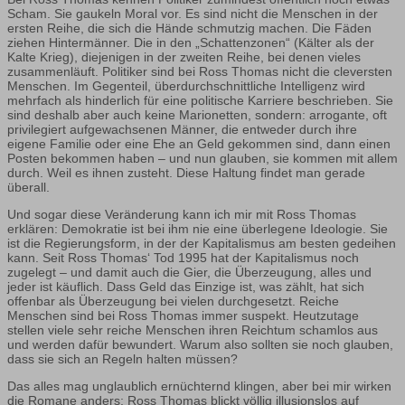
Scham. Sie gaukeln Moral vor. Es sind nicht die Menschen in der
ersten Reihe, die sich die Hände schmutzig machen. Die Fäden
ziehen Hintermänner. Die in den „Schattenzonen“ (Kälter als der
Kalte Krieg), diejenigen in der zweiten Reihe, bei denen vieles
zusammenläuft. Politiker sind bei Ross Thomas nicht die cleversten
Menschen. Im Gegenteil, überdurchschnittliche Intelligenz wird
mehrfach als hinderlich für eine politische Karriere beschrieben. Sie
sind deshalb aber auch keine Marionetten, sondern: arrogante, oft
privilegiert aufgewachsenen Männer, die entweder durch ihre
eigene Familie oder eine Ehe an Geld gekommen sind, dann einen
Posten bekommen haben – und nun glauben, sie kommen mit allem
durch. Weil es ihnen zusteht. Diese Haltung findet man gerade
überall.
Und sogar diese Veränderung kann ich mir mit Ross Thomas
erklären: Demokratie ist bei ihm nie eine überlegene Ideologie. Sie
ist die Regierungsform, in der der Kapitalismus am besten gedeihen
kann. Seit Ross Thomas‘ Tod 1995 hat der Kapitalismus noch
zugelegt – und damit auch die Gier, die Überzeugung, alles und
jeder ist käuflich. Dass Geld das Einzige ist, was zählt, hat sich
offenbar als Überzeugung bei vielen durchgesetzt. Reiche
Menschen sind bei Ross Thomas immer suspekt. Heutzutage
stellen viele sehr reiche Menschen ihren Reichtum schamlos aus
und werden dafür bewundert. Warum also sollten sie noch glauben,
dass sie sich an Regeln halten müssen?
Das alles mag unglaublich ernüchternd klingen, aber bei mir wirken
die Romane anders: Ross Thomas blickt völlig illusionslos auf