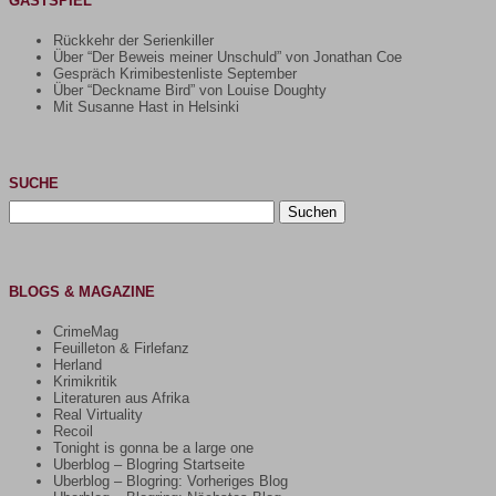
GASTSPIEL
Rückkehr der Serienkiller
Über “Der Beweis meiner Unschuld” von Jonathan Coe
Gespräch Krimibestenliste September
Über “Deckname Bird” von Louise Doughty
Mit Susanne Hast in Helsinki
SUCHE
Suchen
nach:
BLOGS & MAGAZINE
CrimeMag
Feuilleton & Firlefanz
Herland
Krimikritik
Literaturen aus Afrika
Real Virtuality
Recoil
Tonight is gonna be a large one
Uberblog – Blogring Startseite
Uberblog – Blogring: Vorheriges Blog