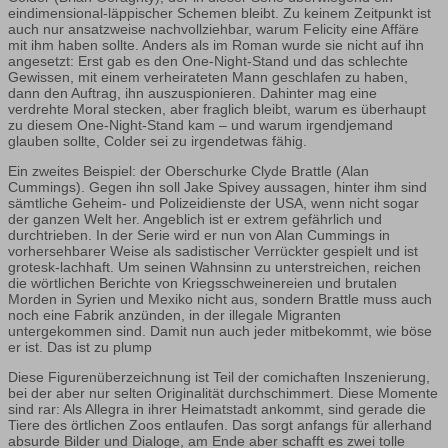
eindimensional-läppischer Schemen bleibt. Zu keinem Zeitpunkt ist
auch nur ansatzweise nachvollziehbar, warum Felicity eine Affäre
mit ihm haben sollte. Anders als im Roman wurde sie nicht auf ihn
angesetzt: Erst gab es den One-Night-Stand und das schlechte
Gewissen, mit einem verheirateten Mann geschlafen zu haben,
dann den Auftrag, ihn auszuspionieren. Dahinter mag eine
verdrehte Moral stecken, aber fraglich bleibt, warum es überhaupt
zu diesem One-Night-Stand kam – und warum irgendjemand
glauben sollte, Colder sei zu irgendetwas fähig.
Ein zweites Beispiel: der Oberschurke Clyde Brattle (Alan
Cummings). Gegen ihn soll Jake Spivey aussagen, hinter ihm sind
sämtliche Geheim- und Polizeidienste der USA, wenn nicht sogar
der ganzen Welt her. Angeblich ist er extrem gefährlich und
durchtrieben. In der Serie wird er nun von Alan Cummings in
vorhersehbarer Weise als sadistischer Verrückter gespielt und ist
grotesk-lachhaft. Um seinen Wahnsinn zu unterstreichen, reichen
die wörtlichen Berichte von Kriegsschweinereien und brutalen
Morden in Syrien und Mexiko nicht aus, sondern Brattle muss auch
noch eine Fabrik anzünden, in der illegale Migranten
untergekommen sind. Damit nun auch jeder mitbekommt, wie böse
er ist. Das ist zu plump
Diese Figurenüberzeichnung ist Teil der comichaften Inszenierung,
bei der aber nur selten Originalität durchschimmert. Diese Momente
sind rar: Als Allegra in ihrer Heimatstadt ankommt, sind gerade die
Tiere des örtlichen Zoos entlaufen. Das sorgt anfangs für allerhand
absurde Bilder und Dialoge, am Ende aber schafft es zwei tolle