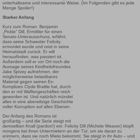
unterhaltsame und interessante Weise. (Im Folgenden gibt es jede
Menge Spoiler!)
Starker Anfang
Kurz zum Roman: Benjamin
„Pickle“ Dill, Ermittler für einen
Senats-Unterausschuss, erfährt,
dass seine Schwester Felicity
ermordet wurde und reist in seine
Heimatstadt zurück. Er will
herausfinden, was passiert ist.
Außerdem soll er vor Ort noch die
Aussage seines Kindheitsfreundes
Jake Spivey aufnehmen, der
möglicherweise belastbares
Material gegen seinen Ex-
Komplizen Clyde Brattle hat, durch
den er mit Waffengeschäften reich
geworden ist. Und natürlich mündet
alles in eine aberwitzige Geschichte
voller Korruption auf allen Ebenen.
Der Anfang des Romans ist
großartig – und die Serie steigt mit
demselben Knall (pardon!) ein: Felicity Dill (Michele Weaver) klopft
morgens bei ihren Untermietern an der Tür, um sie daran zu
erinnern, dass sie noch Miete bekommt. Sie steigt in ihr Auto – und