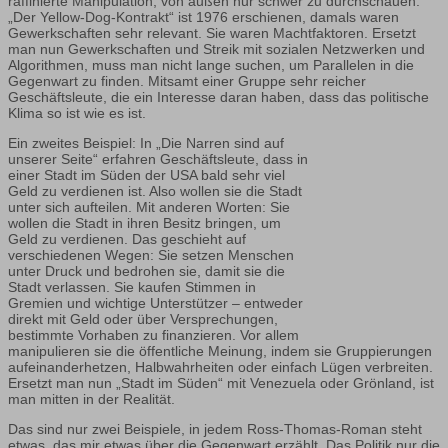
raffinierte Manipulation, von außen nur schwer zu durchschauen.
„Der Yellow-Dog-Kontrakt“ ist 1976 erschienen, damals waren
Gewerkschaften sehr relevant. Sie waren Machtfaktoren. Ersetzt
man nun Gewerkschaften und Streik mit sozialen Netzwerken und
Algorithmen, muss man nicht lange suchen, um Parallelen in die
Gegenwart zu finden. Mitsamt einer Gruppe sehr reicher
Geschäftsleute, die ein Interesse daran haben, dass das politische
Klima so ist wie es ist.
Ein zweites Beispiel: In „Die Narren sind auf
unserer Seite“ erfahren Geschäftsleute, dass in
einer Stadt im Süden der USA bald sehr viel
Geld zu verdienen ist. Also wollen sie die Stadt
unter sich aufteilen. Mit anderen Worten: Sie
wollen die Stadt in ihren Besitz bringen, um
Geld zu verdienen. Das geschieht auf
verschiedenen Wegen: Sie setzen Menschen
unter Druck und bedrohen sie, damit sie die
Stadt verlassen. Sie kaufen Stimmen in
Gremien und wichtige Unterstützer – entweder
direkt mit Geld oder über Versprechungen,
bestimmte Vorhaben zu finanzieren. Vor allem
manipulieren sie die öffentliche Meinung, indem sie Gruppierungen
aufeinanderhetzen, Halbwahrheiten oder einfach Lügen verbreiten.
Ersetzt man nun „Stadt im Süden“ mit Venezuela oder Grönland, ist
man mitten in der Realität.
Das sind nur zwei Beispiele, in jedem Ross-Thomas-Roman steht
etwas, das mir etwas über die Gegenwart erzählt. Das Politik nur die