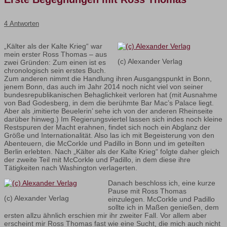
4 Antworten
„Kälter als der Kalte Krieg“ war
mein erster Ross Thomas – aus
(c) Alexander Verlag
zwei Gründen: Zum einen ist es
chronologisch sein erstes Buch.
Zum anderen nimmt die Handlung ihren Ausgangspunkt in Bonn,
jenem Bonn, das auch im Jahr 2014 noch nicht viel von seiner
bundesrepublikanischen Behaglichkeit verloren hat (mit Ausnahme
von Bad Godesberg, in dem die berühmte Bar Mac’s Palace liegt.
Aber als ‚imitierte Beuelerin’ sehe ich von der anderen Rheinseite
darüber hinweg.) Im Regierungsviertel lassen sich indes noch kleine
Restspuren der Macht erahnen, findet sich noch ein Abglanz der
Größe und Internationalität. Also las ich mit Begeisterung von den
Abenteuern, die McCorkle und Padillo in Bonn und im geteilten
Berlin erlebten. Nach „Kälter als der Kalte Krieg“ folgte daher gleich
der zweite Teil mit McCorkle und Padillo, in dem diese ihre
Tätigkeiten nach Washington verlagerten.
Danach beschloss ich, eine kurze
Pause mit Ross Thomas
(c) Alexander Verlag
einzulegen. McCorkle und Padillo
sollte ich in Maßen genießen, dem
ersten allzu ähnlich erschien mir ihr zweiter Fall. Vor allem aber
erscheint mir Ross Thomas fast wie eine Sucht, die mich auch nicht