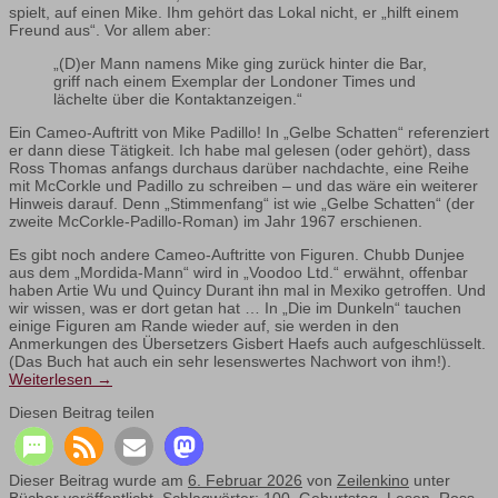
spielt, auf einen Mike. Ihm gehört das Lokal nicht, er „hilft einem
Freund aus“. Vor allem aber:
„(D)er Mann namens Mike ging zurück hinter die Bar,
griff nach einem Exemplar der Londoner Times und
lächelte über die Kontaktanzeigen.“
Ein Cameo-Auftritt von Mike Padillo! In „Gelbe Schatten“ referenziert
er dann diese Tätigkeit. Ich habe mal gelesen (oder gehört), dass
Ross Thomas anfangs durchaus darüber nachdachte, eine Reihe
mit McCorkle und Padillo zu schreiben – und das wäre ein weiterer
Hinweis darauf. Denn „Stimmenfang“ ist wie „Gelbe Schatten“ (der
zweite McCorkle-Padillo-Roman) im Jahr 1967 erschienen.
Es gibt noch andere Cameo-Auftritte von Figuren. Chubb Dunjee
aus dem „Mordida-Mann“ wird in „Voodoo Ltd.“ erwähnt, offenbar
haben Artie Wu und Quincy Durant ihn mal in Mexiko getroffen. Und
wir wissen, was er dort getan hat … In „Die im Dunkeln“ tauchen
einige Figuren am Rande wieder auf, sie werden in den
Anmerkungen des Übersetzers Gisbert Haefs auch aufgeschlüsselt.
(Das Buch hat auch ein sehr lesenswertes Nachwort von ihm!).
Weiterlesen
→
Diesen Beitrag teilen
Dieser Beitrag wurde am
6. Februar 2026
von
Zeilenkino
unter