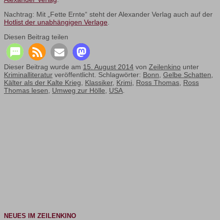
Nachtrag: Mit „Fette Ernte“ steht der Alexander Verlag auch auf der
Hotlist der unabhängigen Verlage
.
Diesen Beitrag teilen
Dieser Beitrag wurde am
15. August 2014
von
Zeilenkino
unter
Kriminalliteratur
veröffentlicht. Schlagwörter:
Bonn
,
Gelbe Schatten
,
Kälter als der Kalte Krieg
,
Klassiker
,
Krimi
,
Ross Thomas
,
Ross
Thomas lesen
,
Umweg zur Hölle
,
USA
.
NEUES IM ZEILENKINO