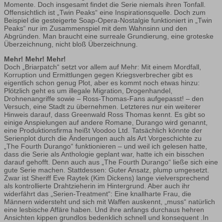
Momente. Doch insgesamt findet die Serie niemals ihren Tonfall.
Offensichtlich ist „Twin Peaks“ eine Inspirationsquelle. Doch zum
Beispiel die gesteigerte Soap-Opera-Nostalgie funktioniert in „Twin
Peaks“ nur im Zusammenspiel mit dem Wahnsinn und den
Abgründen. Man braucht eine surreale Grundierung, eine groteske
Überzeichnung, nicht bloß Überzeichnung.
Mehr! Mehr! Mehr!
Doch „Briarpatch“ setzt vor allem auf Mehr: Mit einem Mordfall,
Korruption und Ermittlungen gegen Kriegsverbrecher gibt es
eigentlich schon genug Plot, aber es kommt noch etwas hinzu:
Plötzlich geht es um illegale Migration, Drogenhandel,
Drohnenangriffe sowie – Ross-Thomas-Fans aufgepasst! – den
Versuch, eine Stadt zu übernehmen. Letzteres nur ein weiterer
Hinweis darauf, dass Greenwald Ross Thomas kennt. Es gibt so
einige Anspielungen auf andere Romane, Durango wird genannt,
eine Produktionsfirma heißt Voodoo Ltd. Tatsächlich könnte der
Serienplot durch die Änderungen auch als Art Vorgeschichte zu
„The Fourth Durango“ funktionieren – und weil ich gelesen hatte,
dass die Serie als Anthologie geplant war, hatte ich ein bisschen
darauf gehofft. Denn auch aus „The Fourth Durango“ ließe sich eine
gute Serie machen. Stattdessen: Guter Ansatz, plump umgesetzt.
Zwar ist Sheriff Eve Raytek (Kim Dickens) lange vielversprechend
als kontrollierte Drahtzieherin im Hintergrund. Aber auch ihr
widerfährt das „Serien-Treatment“: Eine knallharte Frau, die
Männern widersteht und sich mit Waffen auskennt, „muss“ natürlich
eine lesbische Affäre haben. Und ihre anfangs durchaus hehren
Ansichten kippen grundlos bedenklich schnell und konsequent .In