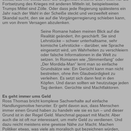
Fortsetzung des Krieges mit anderen Mitteln ist, beispielsweise.
Trumps Mittel sind Zölle. Oder dass jede Regierung spätestens ein
Jahr nach der Wahl in der Scheiße steckt und verzweifelt einen
Skandal sucht, den sie auf die Vorgängerregierung schieben kann,
um von ihrem Versagen abzulenken.
Seine Romane haben meinen Blick auf die
Realität geändert, ihn geschärft. Sie sind
Lehrstücke – schwer unterhaltsame, sehr
komische Lehrstücke – darüber, wie Sprache
eingesetzt wird, um Wahrheiten zu verschleiern
oder falsche Informationen in die Welt zu
setzen. In Romanen wie „Stimmenfang“ oder
„Der Mordida-Man“ lernt man so einfache
Grundsätze wie: Ein Gerücht kann man nicht
bestreiten, ohne ihm Glaubwürdigkeit zu
verleihen. Es setzt sich dann fest in den
Köpfen. Und daran sollten wir heutzutage jeden
Tag denken. Gerüchte sind Machtfaktoren.
Es geht immer ums Geld
Ross Thomas bricht komplexe Sachverhalte auf einfache
Handlungsmotive herunter. Er geht davon aus, dass Menschen
immer einen Grund haben zu handeln wie sie es tun – und dieser
Grund ist in der Regel Geld. Manchmal gepaart mit Macht. Aber
auch die ist oft nur interessant, um mehr Geld zu verdienen. Und
dazu reicht meistens eine gewisse Nähe zur Macht. Machen
Politiker etwas, was viele als moralisch gut bezeichnen würden,