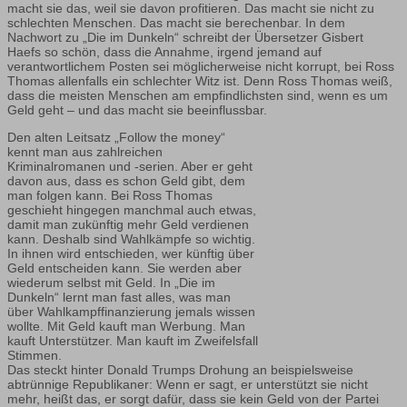
macht sie das, weil sie davon profitieren. Das macht sie nicht zu
schlechten Menschen. Das macht sie berechenbar. In dem
Nachwort zu „Die im Dunkeln“ schreibt der Übersetzer Gisbert
Haefs so schön, dass die Annahme, irgend jemand auf
verantwortlichem Posten sei möglicherweise nicht korrupt, bei Ross
Thomas allenfalls ein schlechter Witz ist. Denn Ross Thomas weiß,
dass die meisten Menschen am empfindlichsten sind, wenn es um
Geld geht – und das macht sie beeinflussbar.
Den alten Leitsatz „Follow the money“
kennt man aus zahlreichen
Kriminalromanen und -serien. Aber er geht
davon aus, dass es schon Geld gibt, dem
man folgen kann. Bei Ross Thomas
geschieht hingegen manchmal auch etwas,
damit man zukünftig mehr Geld verdienen
kann. Deshalb sind Wahlkämpfe so wichtig.
In ihnen wird entschieden, wer künftig über
Geld entscheiden kann. Sie werden aber
wiederum selbst mit Geld. In „Die im
Dunkeln“ lernt man fast alles, was man
über Wahlkampffinanzierung jemals wissen
wollte. Mit Geld kauft man Werbung. Man
kauft Unterstützer. Man kauft im Zweifelsfall
Stimmen.
Das steckt hinter Donald Trumps Drohung an beispielsweise
abtrünnige Republikaner: Wenn er sagt, er unterstützt sie nicht
mehr, heißt das, er sorgt dafür, dass sie kein Geld von der Partei