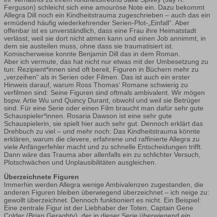
Ferguson) schleicht sich eine amouröse Note ein. Dazu bekommt
Allegra Dill noch ein Kindheitstrauma zugeschrieben – auch das ein
ermüdend häufig wiederkehrender Serien-Plot-„Einfall“. Aber
offenbar ist es unverständlich, dass eine Frau ihre Heimatstadt
verlässt, weil sie dort nicht atmen kann und einen Job annimmt, in
dem sie austeilen muss, ohne dass sie traumatisiert ist.
Komischerweise konnte Benjamin Dill das in dem Roman.
Aber ich vermute, das hat nicht nur etwas mit der Umbesetzung zu
tun: Rezipient*innen sind oft bereit, Figuren in Büchern mehr zu
„verzeihen“ als in Serien oder Filmen. Das ist auch ein erster
Hinweis darauf, warum Ross Thomas‘ Romane schwierig zu
verfilmen sind: Seine Figuren sind oftmals ambivalent. Wir mögen
bspw. Artie Wu und Quincy Durant, obwohl und weil sie Betrüger
sind. Für eine Serie oder einen Film braucht man dafür sehr gute
Schauspieler*innen. Rosaria Dawson ist eine sehr gute
Schauspielerin, sie spielt hier auch sehr gut. Dennoch erklärt das
Drehbuch zu viel – und mehr noch: Das Kindheitstrauma könnte
erklären, warum die clevere, erfahrene und raffinierte Allegra zu
viele Anfängerfehler macht und zu schnelle Entscheidungen trifft.
Dann wäre das Trauma aber allenfalls ein zu schlichter Versuch,
Plotschwächen und Unplausibilitäten ausgleichen.
Überzeichnete Figuren
Immerhin werden Allegra wenige Ambivalenzen zugestanden, die
anderen Figuren bleiben überwiegend überzeichnet – ich neige zu:
gewollt überzeichnet. Dennoch funktioniert es nicht. Ein Beispiel:
Eine zentrale Figur ist der Liebhaber der Toten, Captain Gene
Colder (Brian Geraghty), der in dieser Serie überwiegend ein