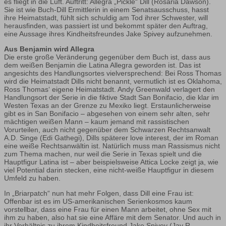
es fliegt in die Luft. Auftritt: Allegra „Pickle“ Dill (Rosaria Dawson).
Sie ist wie Buch-Dill Ermittlerin in einem Senatsausschuss, hasst
ihre Heimatstadt, fühlt sich schuldig am Tod ihrer Schwester, will
herausfinden, was passiert ist und bekommt später den Auftrag,
eine Aussage ihres Kindheitsfreundes Jake Spivey aufzunehmen.
Aus Benjamin wird Allegra
Die erste große Veränderung gegenüber dem Buch ist, dass aus
dem weißen Benjamin die Latina Allegra geworden ist. Das ist
angesichts des Handlungsortes vielversprechend: Bei Ross Thomas
wird die Heimatstadt Dills nicht benannt, vermutlich ist es Oklahoma,
Ross Thomas‘ eigene Heimatstadt. Andy Greenwald verlagert den
Handlungsort der Serie in die fiktive Stadt San Bonifacio, die klar im
Westen Texas an der Grenze zu Mexiko liegt. Erstaunlicherweise
gibt es in San Bonifacio – abgesehen von einem sehr alten, sehr
mächtigen weißen Mann – kaum jemand mit rassistischen
Vorurteilen, auch nicht gegenüber dem Schwarzen Rechtsanwalt
A.D. Singe (Edi Gathegi), Dills späterer love interest, der im Roman
eine weiße Rechtsanwältin ist. Natürlich muss man Rassismus nicht
zum Thema machen, nur weil die Serie in Texas spielt und die
Hauptfigur Latina ist – aber beispielsweise Attica Locke zeigt ja, wie
viel Potential darin stecken, eine nicht-weiße Hauptfigur in diesem
Umfeld zu haben.
In „Briarpatch“ nun hat mehr Folgen, dass Dill eine Frau ist:
Offenbar ist es im US-amerikanischen Serienkosmos kaum
vorstellbar, dass eine Frau für einen Mann arbeitet, ohne Sex mit
ihm zu haben, also hat sie eine Affäre mit dem Senator. Und auch in
ihr Verhältnis zu ihrem Kindheitsfreund Jake Spivey (Jay R.