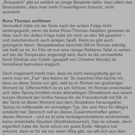
„Briarpatch“ gibt es wirklich so einige Beispiele dafür, dass allein das
Bewusstsein, dass man mehr Frauenfiguren braucht, nicht
ausreicht.
Ross Thomas verfilmen
Vermutlich hätte ich die Serie nach der ersten Folge nicht
weitergeguckt, wenn sie keine Ross-Thomas-Adaption gewesen ist.
Aber nach der dritten Folge hatte ich mich an den Stil gewöhnt –
und zwischendurch auch einigen Spaß. Denn es gibt auch
gelungene Ideen: Beispielsweise berichtet Dill im Roman ständig,
wie heiß es ist. Im Film ist nun eine riesige Reklame-Tafel zu sehen,
auf der die Temperatur angezeigt wird. Auch ist die verzweifelte
Noch-Ehefrau von Colder (gespielt von Christine Woods) ist
hinreißend betrunken-tragisch.
Doch insgesamt merkt man, dass es nicht zwangsläufig gut ist,
wenn man ein „Fan“ des Autors ist: So manches Mal dachte ich,
dass es diese Szene nur gibt, weil es im Roman ein großartiger
Moment ist. Offensichtlich ist es am Schluss: Im Roman entscheidet
sich Jake Spivey inmitten eines aberwitzigen Showdowns aus einem
kurzen Moment der Größe heraus für die Freundschaft mit Dill. In
der Serie ist dieser Moment aus dem Showdown herausgelöst,
Spivey ist mittlerweile ein armseliger Typ, der sein Herz für Allegra
entdeckt hat. Dennoch soll es dieses Zusammentreffen geben,
diesen Moment – und es ist eine herbeigeschriebene sentimentale,
keine entwickelte Situation (Kindheitstrauma!). Das ist schade, denn
eigentlich hatte die Serie schon ein gutes Ende: Allegera hat
erkannt, dass es für sie nur einen Weg gibt, sie will sich aus dem