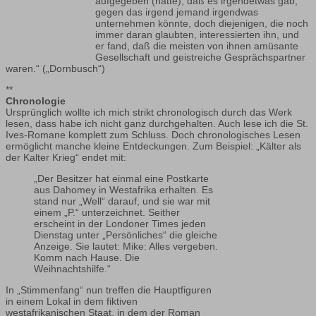
aufgegeben (hatte), daß es irgendetwas gab,
gegen das irgend jemand irgendwas
unternehmen könnte, doch diejenigen, die noch
immer daran glaubten, interessierten ihn, und
er fand, daß die meisten von ihnen amüsante
Gesellschaft und geistreiche Gesprächspartner
waren.“ („Dornbusch“)
**
Chronologie
Ursprünglich wollte ich mich strikt chronologisch durch das Werk
lesen, dass habe ich nicht ganz durchgehalten. Auch lese ich die St.
Ives-Romane komplett zum Schluss. Doch chronologisches Lesen
ermöglicht manche kleine Entdeckungen. Zum Beispiel: „Kälter als
der Kalter Krieg“ endet mit:
„Der Besitzer hat einmal eine Postkarte
aus Dahomey in Westafrika erhalten. Es
stand nur „Well“ darauf, und sie war mit
einem „P.“ unterzeichnet. Seither
erscheint in der Londoner Times jeden
Dienstag unter „Persönliches“ die gleiche
Anzeige. Sie lautet: Mike: Alles vergeben.
Komm nach Hause. Die
Weihnachtshilfe.“
In „Stimmenfang“ nun treffen die Hauptfiguren
in einem Lokal in dem fiktiven
westafrikanischen Staat, in dem der Roman