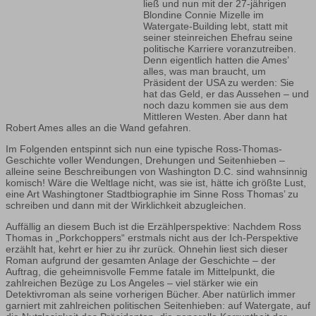
ließ und nun mit der 27-jährigen
Blondine Connie Mizelle im
Watergate-Building lebt, statt mit
seiner steinreichen Ehefrau seine
politische Karriere voranzutreiben.
Denn eigentlich hatten die Ames’
alles, was man braucht, um
Präsident der USA zu werden: Sie
hat das Geld, er das Aussehen – und
noch dazu kommen sie aus dem
Mittleren Westen. Aber dann hat
Robert Ames alles an die Wand gefahren.
Im Folgenden entspinnt sich nun eine typische Ross-Thomas-
Geschichte voller Wendungen, Drehungen und Seitenhieben –
alleine seine Beschreibungen von Washington D.C. sind wahnsinnig
komisch! Wäre die Weltlage nicht, was sie ist, hätte ich größte Lust,
eine Art Washingtoner Stadtbiographie im Sinne Ross Thomas’ zu
schreiben und dann mit der Wirklichkeit abzugleichen.
Auffällig an diesem Buch ist die Erzählperspektive: Nachdem Ross
Thomas in „Porkchoppers“ erstmals nicht aus der Ich-Perspektive
erzählt hat, kehrt er hier zu ihr zurück. Ohnehin liest sich dieser
Roman aufgrund der gesamten Anlage der Geschichte – der
Auftrag, die geheimnisvolle Femme fatale im Mittelpunkt, die
zahlreichen Bezüge zu Los Angeles – viel stärker wie ein
Detektivroman als seine vorherigen Bücher. Aber natürlich immer
garniert mit zahlreichen politischen Seitenhieben: auf Watergate, auf