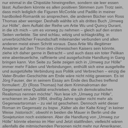
nur einmal in die Chipstüte hineingreifen, sondern sie leer essen
lässt. Außerdem könnte es allen positiven Stimmen zum Trotz sein,
dass mich lediglich die Figuren McCorkle und Padillo in meiner
hardboiled-Romantik so ansprechen, die anderen Bücher von Ross
Thomas aber weniger. Deshalb wählte ich als drittes Buch „Umweg
zur Hölle“, dem Auftakt der Reihe um Artie Wu und Quincy Durant,
in die ich mich – um es vorweg zu nehmen – gleich auf den ersten
Seiten verliebte. Sie sind schlau, witzig und schlagkräftig, in
unverbrüchlicher Freundschaft miteinander verbunden und allen
anderen meist einen Schritt voraus. Dass Artie Wu illegitimer
Anwärter auf den Thron des chinesischen Kaisers sein könnte,
ziehe ich daher gerne in Betracht – und auch dass ein toter Pelikan
eine abenteuerliche, raffinierte und ausgefuchste Handlung in Gang
bringen kann. Von Seite zu Seite zeigen sich in „Umweg zur Hölle“
immer mehr Fäden und Verbindungen, enthüllt sich eine ausgefeilte
und ausgetüfelte Verbindung aus Politik und Verbrechen – einzig die
Vater-Bruder-Geschichte am Ende wäre nicht nötig gewesen. Es ist
Jörg Fauser, der in seinem Essay am Ende des Buches treffend
formuliert: „Er (Ross Thomas) hat dem Kriminalroman der
Gegenwart eine Qualität erschrieben, die ich demokratischen
Realismus nennen möchte“. Nun lese ich „Umweg zur Hölle“,
erschienen im Jahr 1984, dreißig Jahre später nicht mehr als
Gegenwartsroman – zu viel ist geschehen. Dennoch wirkt dieser
Roman im Gegensatz zu bspw. „Kälter als der Kalte Krieg“ in keiner
Weise ‚historisch’, obwohl in beiden die Mauer in Berlin und die
Sowjetunion noch existieren. Aber die Handlung von „Umweg zur
Hölle“ könnte ebenso im Hier und Jetzt stattfinden, vielleicht wären
allenfalls die mitmischenden Personen nicht mehr nur Amerikaner,