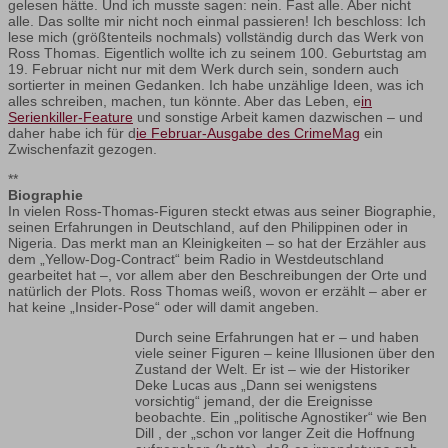
gelesen hätte. Und ich musste sagen: nein. Fast alle. Aber nicht
alle. Das sollte mir nicht noch einmal passieren! Ich beschloss: Ich
lese mich (größtenteils nochmals) vollständig durch das Werk von
Ross Thomas. Eigentlich wollte ich zu seinem 100. Geburtstag am
19. Februar nicht nur mit dem Werk durch sein, sondern auch
sortierter in meinen Gedanken. Ich habe unzählige Ideen, was ich
alles schreiben, machen, tun könnte. Aber das Leben, e
in
Serienkiller-Feature
und sonstige Arbeit kamen dazwischen – und
daher habe ich für d
ie Februar-Ausgabe des CrimeMag
ein
Zwischenfazit gezogen.
**
Biographie
In vielen Ross-Thomas-Figuren steckt etwas aus seiner Biographie,
seinen Erfahrungen in Deutschland, auf den Philippinen oder in
Nigeria. Das merkt man an Kleinigkeiten – so hat der Erzähler aus
dem „Yellow-Dog-Contract“ beim Radio in Westdeutschland
gearbeitet hat –, vor allem aber den Beschreibungen der Orte und
natürlich der Plots. Ross Thomas weiß, wovon er erzählt – aber er
hat keine „Insider-Pose“ oder will damit angeben.
Durch seine Erfahrungen hat er – und haben
viele seiner Figuren – keine Illusionen über den
Zustand der Welt. Er ist – wie der Historiker
Deke Lucas aus „Dann sei wenigstens
vorsichtig“ jemand, der die Ereignisse
beobachte. Ein „politische Agnostiker“ wie Ben
Dill , der „schon vor langer Zeit die Hoffnung