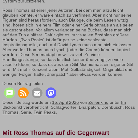
System zurückziehen.
Ross Thomas ist einer jener Autoren, bei dem man allzu leicht
glauben könnte, er wäre einfach zu verfilmen. Aber nicht nur seine
Figuren sind herausfordern, auch Dialoge, die beim Lesen witzig
sind, hören sich in einem Film oder einer Serie oftmals an als seien
sie geschrieben. Vor allem verlangen seine Bücher, dass man sich
auf den Trip einlässt. Dafür gibt es im visuellen Erzählen größere
Hürden. „Twin Peaks“ ist dafür per se keine schlechte
Inspirationsquelle, auch auf David Lynch muss man sich einlassen.
Aber weder Thomas noch Lynch (oder die Coens) können kopiert
werden. Diese Serienadaption will zu viel: Zu viele
Handlungsstränge, so dass letztlich keiner überzeugt; zu viele
visuelle Ideen, so dass es aus dem Stil-Mix niemals ein eigener Stil
wird. Mit mehr Konzentration, Mut, Selbständigkeit, Originalität und
weniger Folgen hätte „Briarpatch“ aber etwas werden können.
Diesen Beitrag teilen
Dieser Beitrag wurde am
15. April 2026
von
Zeilenkino
unter
Im
Blickpunkt
veröffentlicht. Schlagwörter:
Briarpatch
,
Dornbusch
,
Ross
Thomas
,
Serie
,
Twin Peaks
.
Mit Ross Thomas auf die Gegenwart