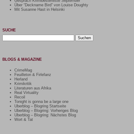
Gespräch Krimibestenliste September
Über “Deckname Bird” von Louise Doughty
Mit Susanne Hast in Helsinki
SUCHE
Suchen
nach:
BLOGS & MAGAZINE
CrimeMag
Feuilleton & Firlefanz
Herland
Krimikritik
Literaturen aus Afrika
Real Virtuality
Recoil
Tonight is gonna be a large one
Uberblog – Blogring Startseite
Uberblog – Blogring: Vorheriges Blog
Uberblog – Blogring: Nächstes Blog
Wort & Tat