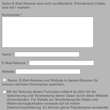
Deine E-Mail-Adresse wird nicht veröffentlicht.
Erforderliche Felder
sind mit
*
markiert
Kommentar
*
Name
*
E-Mail-Adresse
*
Website
Name, E-Mail-Adresse und Website in diesem Browser für
meinen nächsten Kommentar speichern.
Mit der Nutzung dieses Formulars erklärst du dich mit der
Speicherung und Verarbeitung deiner Daten durch diese Website
einverstanden. Für Details zur Verarbeitung der Daten und
Widerrufsmöglichkeiten verweise auf ich meine
Datenschutzerklärung. Es können gerne Pseudonyme verwendet