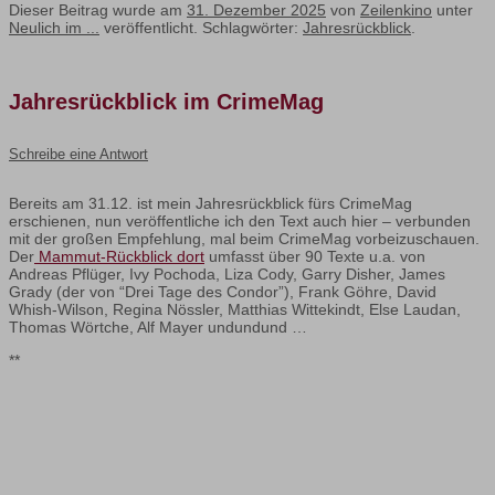
Dieser Beitrag wurde am
31. Dezember 2025
von
Zeilenkino
unter
Neulich im ...
veröffentlicht. Schlagwörter:
Jahresrückblick
.
Jahresrückblick im CrimeMag
Schreibe eine Antwort
Bereits am 31.12. ist mein Jahresrückblick fürs CrimeMag
erschienen, nun veröffentliche ich den Text auch hier – verbunden
mit der großen Empfehlung, mal beim CrimeMag vorbeizuschauen.
Der
Mammut-Rückblick dort
umfasst über 90 Texte u.a. von
Andreas Pflüger, Ivy Pochoda, Liza Cody, Garry Disher, James
Grady (der von “Drei Tage des Condor”), Frank Göhre, David
Whish-Wilson, Regina Nössler, Matthias Wittekindt, Else Laudan,
Thomas Wörtche, Alf Mayer undundund …
**