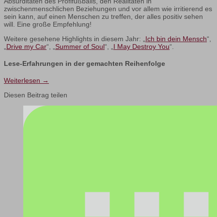
Absurditäten des Profifußballs, den Realitäten in
zwischenmenschlichen Beziehungen und vor allem wie irritierend es
sein kann, auf einen Menschen zu treffen, der alles positiv sehen
will. Eine große Empfehlung!
Weitere gesehene Highlights in diesem Jahr: „
Ich bin dein Mensch
“,
„
Drive my Car
“, „
Summer of Soul
“, „
I May Destroy You
“.
Lese-Erfahrungen in der gemachten Reihenfolge
Weiterlesen
→
Diesen Beitrag teilen