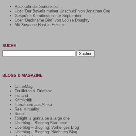
Rückkehr der Serienkiller
Über “Der Beweis meiner Unschuld” von Jonathan Coe
Gespräch Krimibestenliste September
Über “Deckname Bird” von Louise Doughty
Mit Susanne Hast in Helsinki
SUCHE
Suchen
nach:
BLOGS & MAGAZINE
CrimeMag
Feuilleton & Firlefanz
Herland
Krimikritik
Literaturen aus Afrika
Real Virtuality
Recoil
Tonight is gonna be a large one
Uberblog – Blogring Startseite
Uberblog – Blogring: Vorheriges Blog
Uberblog – Blogring: Nächstes Blog