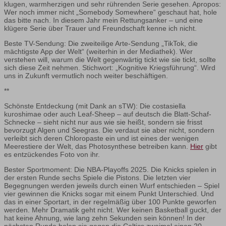
klugen, warmherzigen und sehr rührenden Serie gesehen. Apropos:
Wer noch immer nicht „Somebody Somewhere“ geschaut hat, hole
das bitte nach. In diesem Jahr mein Rettungsanker – und eine
klügere Serie über Trauer und Freundschaft kenne ich nicht.
Beste TV-Sendung: Die zweiteilige Arte-Sendung „TikTok, die
mächtigste App der Welt“ (weiterhin in der Mediathek). Wer
verstehen will, warum die Welt gegenwärtig tickt wie sie tickt, sollte
sich diese Zeit nehmen. Stichwort: „Kognitive Kriegsführung“. Wird
uns in Zukunft vermutlich noch weiter beschäftigen.
**
Schönste Entdeckung (mit Dank an sTW): Die costasiella
kuroshimae oder auch Leaf-Sheep – auf deutsch die Blatt-Schaf-
Schnecke – sieht nicht nur aus wie sie heißt, sondern sie frisst
bevorzugt Algen und Seegras. Die verdaut sie aber nicht, sondern
verleibt sich deren Chloropaste ein und ist eines der wenigen
Meerestiere der Welt, das Photosynthese betreiben kann.
Hier
gibt
es entzückendes Foto von ihr.
Bester Sportmoment: Die NBA-Playoffs 2025. Die Knicks spielen in
der ersten Runde sechs Spiele die Pistons. Die letzten vier
Begegnungen werden jeweils durch einen Wurf entschieden – Spiel
vier gewinnen die Knicks sogar mit einem Punkt Unterschied. Und
das in einer Sportart, in der regelmäßig über 100 Punkte geworfen
werden. Mehr Dramatik geht nicht. Wer keinen Basketball guckt, der
hat keine Ahnung, wie lang zehn Sekunden sein können! In der