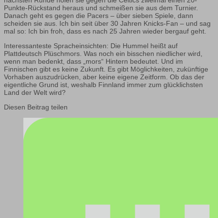
nächsten Runde holen sie gegen die Celtics zweimal einen 20-
Punkte-Rückstand heraus und schmeißen sie aus dem Turnier.
Danach geht es gegen die Pacers – über sieben Spiele, dann
scheiden sie aus. Ich bin seit über 30 Jahren Knicks-Fan – und sag
mal so: Ich bin froh, dass es nach 25 Jahren wieder bergauf geht.
Interessanteste Spracheinsichten: Die Hummel heißt auf
Plattdeutsch Plüschmors. Was noch ein bisschen niedlicher wird,
wenn man bedenkt, dass „mors“ Hintern bedeutet. Und im
Finnischen gibt es keine Zukunft. Es gibt Möglichkeiten, zukünftige
Vorhaben auszudrücken, aber keine eigene Zeitform. Ob das der
eigentliche Grund ist, weshalb Finnland immer zum glücklichsten
Land der Welt wird?
Diesen Beitrag teilen