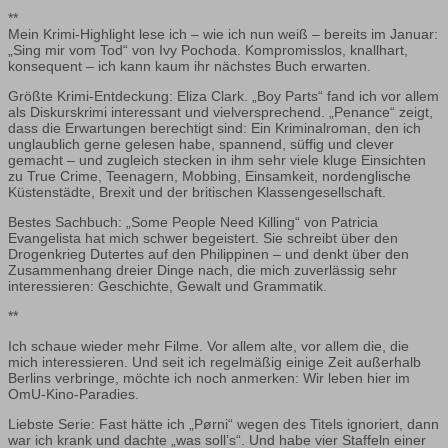
**
Mein Krimi-Highlight lese ich – wie ich nun weiß – bereits im Januar:
„Sing mir vom Tod“ von Ivy Pochoda. Kompromisslos, knallhart,
konsequent – ich kann kaum ihr nächstes Buch erwarten.
Größte Krimi-Entdeckung: Eliza Clark. „Boy Parts“ fand ich vor allem
als Diskurskrimi interessant und vielversprechend. „Penance“ zeigt,
dass die Erwartungen berechtigt sind: Ein Kriminalroman, den ich
unglaublich gerne gelesen habe, spannend, süffig und clever
gemacht – und zugleich stecken in ihm sehr viele kluge Einsichten
zu True Crime, Teenagern, Mobbing, Einsamkeit, nordenglische
Küstenstädte, Brexit und der britischen Klassengesellschaft.
Bestes Sachbuch: „Some People Need Killing“ von Patricia
Evangelista hat mich schwer begeistert. Sie schreibt über den
Drogenkrieg Dutertes auf den Philippinen – und denkt über den
Zusammenhang dreier Dinge nach, die mich zuverlässig sehr
interessieren: Geschichte, Gewalt und Grammatik.
**
Ich schaue wieder mehr Filme. Vor allem alte, vor allem die, die
mich interessieren. Und seit ich regelmäßig einige Zeit außerhalb
Berlins verbringe, möchte ich noch anmerken: Wir leben hier im
OmU-Kino-Paradies.
Liebste Serie: Fast hätte ich „Pørni“ wegen des Titels ignoriert, dann
war ich krank und dachte „was soll’s“. Und habe vier Staffeln einer