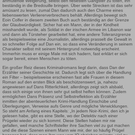
anmutende Weigerung, selbst den fiesesten Gangster zu töten, ihn
beständig in die Bredouille bringen. Über weite Strecken ist das sehr
amüsant zu lesen, zumal Dan dadurch auch den Charme eines
liebenswerten Verliererverbrechers behält. Allerdings bewegt sich
Eoin Colfer in diesem zweiten Buch auch beständig an der Grenze
der Glaubwürdigkeit. Sicher hat ein Mann, der in der Kindheit
misshandelt wurde, als Soldat in der irischen Armee im Libanon war
und dann als Türsteher gearbeitet hat, eine andere Toleranzgrenze
als beispielsweise eine Journalistin, allerdings prasselt die Gewalt in
so schneller Folge auf Dan ein, so dass eine Veränderung in seinem
Charakter selbst mit seinem Hintergrund notwendig erscheint.
Immerhin muss er einige Male mit sich hadern, fast erklärt er sich
sogar bereit, einen Menschen zu töten.
Ein großer Reiz dieses Kriminalromans liegt darin, dass Dan der
Erzähler seiner Geschichte ist. Dadurch legt sich über die Handlung
ein Filter – beispielsweise erscheinen fast alle Frauen in diesem
Roman auf den ersten Blick als beschützenswert, ja, nahezu
angewiesen auf Dans Ritterlichkeit, allerdings zeigt sich alsbald,
dass sich einige von ihnen sehr gut selbst helfen können. Zudem
ermöglichen Dans Präsenz und Selbstreflektion als Erzähler
inmitten der abenteuerlichen Krimi-Handlung Einschübe und
Überlegungen, Verweise aufs Genre und mögliche Verwicklungen.
So steht am Anfang eines Kapitels: „In jedem Noir-Krimi, den ich je
gelesen habe, gibt es eine Stelle, wo der Detektiv nach einer
Prügelei wieder zu sich kommt. Diese Stellen haben mir nie
gefallen, weil manche Schriftsteller ihre Sachen viel zu gut machen
und die diese Szenen einem Mann wie mir, der so häufig Prügel
bezogen hat, dass man ihm was vom IQ abziehen müsste, viel zu