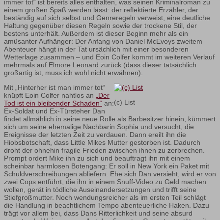
immer tot“ ist bereits alles enthalten, was seinen Kriminalroman zu
einem großen Spaß werden lässt: der reflektierte Erzähler, der
beständig auf sich selbst und Genreregeln verweist, eine deutliche
Haltung gegenüber diesen Regeln sowie der trockene Stil, der
bestens unterhält. Außerdem ist dieser Beginn mehr als ein
amüsanter Aufhänger: Der Anfang von Daniel McEvoys zweitem
Abenteuer hängt in der Tat ursächlich mit einer besonderen
Wetterlage zusammen – und Eoin Colfer kommt im weiteren Verlauf
mehrmals auf Elmore Leonard zurück (dass dieser tatsächlich
großartig ist, muss ich wohl nicht erwähnen).
Mit „Hinterher ist man immer tot“
knüpft Eoin Colfer nahtlos an
„Der
(c) List
Tod ist ein bleibender Schaden“
an:
Ex-Soldat und Ex-Türsteher Dan
findet allmählich in seine neue Rolle als Barbesitzer hinein, kümmert
sich um seine ehemalige Nachbarin Sophia und versucht, die
Ereignisse der letzten Zeit zu verdauen. Dann ereilt ihn die
Hiobsbotschaft, dass Little Mikes Mutter gestorben ist. Dadurch
droht der ohnehin fragile Frieden zwischen ihnen zu zerbrechen.
Prompt ordert Mike ihn zu sich und beauftragt ihn mit einem
scheinbar harmlosen Botengang: Er soll in New York ein Paket mit
Schuldverschreibungen abliefern. Ehe sich Dan versieht, wird er von
zwei Cops entführt, die ihn in einem Snuff-Video zu Geld machen
wollen, gerät in tödliche Auseinandersetzungen und trifft seine
Stiefgroßmutter. Noch wendungsreicher als im ersten Teil schlägt
die Handlung in beachtlichem Tempo abenteuerliche Haken. Dazu
trägt vor allem bei, dass Dans Ritterlichkeit und seine absurd