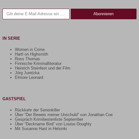
Gib deine E-Mail-Adresse ein ...
Abonnieren
IN SERIE
Women in Crime
Hartl on Highsmith
Ross Thomas
Finnische Kriminalliteratur
Heinrich Steinfest und der Film
Jörg Juretzka
Elmore Leonard
GASTSPIEL
Rückkehr der Serienkiller
Über “Der Beweis meiner Unschuld” von Jonathan Coe
Gespräch Krimibestenliste September
Über “Deckname Bird” von Louise Doughty
Mit Susanne Hast in Helsinki