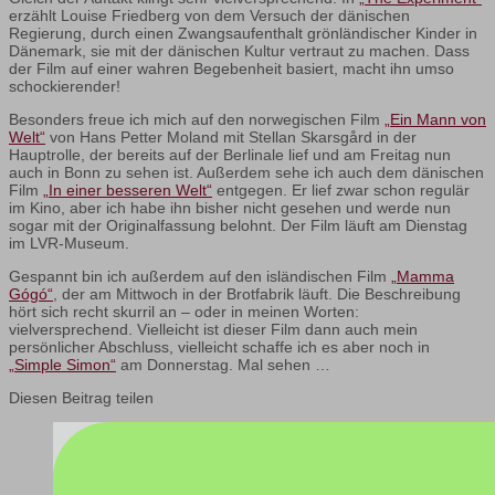
erzählt Louise Friedberg von dem Versuch der dänischen
Regierung, durch einen Zwangsaufenthalt grönländischer Kinder in
Dänemark, sie mit der dänischen Kultur vertraut zu machen. Dass
der Film auf einer wahren Begebenheit basiert, macht ihn umso
schockierender!
Besonders freue ich mich auf den norwegischen Film
„Ein Mann von
Welt“
von Hans Petter Moland mit Stellan Skarsgård in der
Hauptrolle, der bereits auf der Berlinale lief und am Freitag nun
auch in Bonn zu sehen ist. Außerdem sehe ich auch dem dänischen
Film
„In einer besseren Welt“
entgegen. Er lief zwar schon regulär
im Kino, aber ich habe ihn bisher nicht gesehen und werde nun
sogar mit der Originalfassung belohnt. Der Film läuft am Dienstag
im LVR-Museum.
Gespannt bin ich außerdem auf den isländischen Film
„Mamma
Gógó“
, der am Mittwoch in der Brotfabrik läuft. Die Beschreibung
hört sich recht skurril an – oder in meinen Worten:
vielversprechend. Vielleicht ist dieser Film dann auch mein
persönlicher Abschluss, vielleicht schaffe ich es aber noch in
„Simple Simon“
am Donnerstag. Mal sehen …
Diesen Beitrag teilen