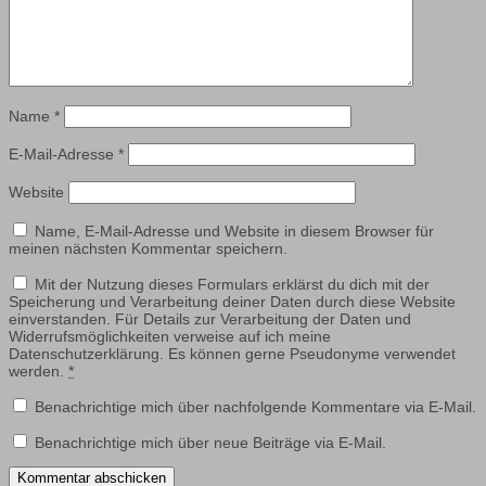
Name
*
E-Mail-Adresse
*
Website
Name, E-Mail-Adresse und Website in diesem Browser für
meinen nächsten Kommentar speichern.
Mit der Nutzung dieses Formulars erklärst du dich mit der
Speicherung und Verarbeitung deiner Daten durch diese Website
einverstanden. Für Details zur Verarbeitung der Daten und
Widerrufsmöglichkeiten verweise auf ich meine
Datenschutzerklärung. Es können gerne Pseudonyme verwendet
werden.
*
Benachrichtige mich über nachfolgende Kommentare via E-Mail.
Benachrichtige mich über neue Beiträge via E-Mail.