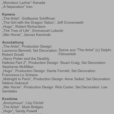
„Monsieur Lazhar” Kanada
„A Separation” Iran
Kamera
„The Artist”, Guillaume Schiffman
„The Girl with the Dragon Tattoo”, Jeff Cronenweth
„Hugo”, Robert Richardson
„The Tree of Life”, Emmanuel Lubezki
„War Horse”, Janusz Kaminski
Ausstattung
„The Artist”, Production Design:
Szene aus "The Artist" (c) Delphi
Laurence Bennett; Set Decoration:
Filmverleih
Robert Gould
„Harry Potter and the Deathly
Hallows Part 2″, Production Design: Stuart Craig; Set Decoration:
Stephenie McMillan
„Hugo”, Production Design: Dante Ferretti; Set Decoration:
Francesca Lo Schiavo
„Midnight in Paris”, Production Design: Anne Seibel; Set Decoration:
Hélène Dubreuil
„War Horse”, Production Design: Rick Carter; Set Decoration: Lee
Sandales
Kostüme
„Anonymous”, Lisy Christl
„The Artist”, Mark Bridges
„Hugo”, Sandy Powell