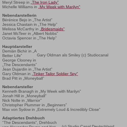
Meryl Streep in
„The Iron Lady”
Michelle Williams in
„My Week with Marilyn”
Nebendarstellerin
Bérénice Bejo in „The Artist”
Jessica Chastain in „The Help”
Melissa McCarthy in
„Bridesmaids”
Janet McTeer in „Albert Nobbs”
Octavia Spencer in „The Help”
Hauptdarsteller
Demián Bichir in „A
Gary Oldman als Smiley (c) Studiocanal
Better Life”
George Clooney in
„The Descendants”
Jean Dujardin in „The Artist”
Gary Oldman in
„Tinker Tailor Soldier Spy”
Brad Pitt in „Moneyball”
Nebendarsteller
Kenneth Branagh in „My Week with Marilyn”
Jonah Hill in „Moneyball”
Nick Nolte in „Warrior”
Christopher Plummer in „Beginners”
Max von Sydow in „Extremely Loud & Incredibly Close”
Adaptiertes Drehbuch
“The Descendants”, Drehbuch
(c) Studio Canal Deutschland
von Alexander Payne and Nat