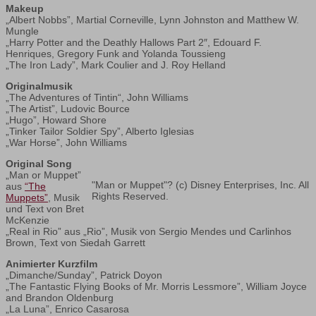
Makeup
„Albert Nobbs”, Martial Corneville, Lynn Johnston and Matthew W.
Mungle
„Harry Potter and the Deathly Hallows Part 2″, Edouard F.
Henriques, Gregory Funk and Yolanda Toussieng
„The Iron Lady”, Mark Coulier and J. Roy Helland
Originalmusik
„The Adventures of Tintin“, John Williams
„The Artist”, Ludovic Bource
„Hugo”, Howard Shore
„Tinker Tailor Soldier Spy”, Alberto Iglesias
„War Horse”, John Williams
Original Song
„Man or Muppet”
"Man or Muppet"? (c) Disney Enterprises, Inc. All
aus
“The
Rights Reserved.
Muppets”
, Musik
und Text von Bret
McKenzie
„Real in Rio” aus „Rio”, Musik von Sergio Mendes und Carlinhos
Brown, Text von Siedah Garrett
Animierter Kurzfilm
„Dimanche/Sunday”, Patrick Doyon
„The Fantastic Flying Books of Mr. Morris Lessmore”, William Joyce
and Brandon Oldenburg
„La Luna”, Enrico Casarosa