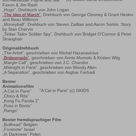
Faxon & Jim Rash
„Hugo”, Drehbuch von John Logan
„The Ides of March”
, Drehbuch von George Clooney & Grant Heslov
and Beau Willimon
„Moneyball”, Drehbuch von Steven Zaillian and Aaron Sorkin. Story
by Stan Chervin
„Tinker Tailor Soldier Spy”, Drehbuch von Bridget O’Connor & Peter
Straughan
Originaldrehbuch
„The Artist”, geschrieben von Michel Hazanavicius
„Bridesmaids”
, geschrieben von Annie Mumolo & Kristen Wiig
„Margin Call”, geschrieben von J.C. Chandor
„Midnight in Paris”, geschrieben von Woody Allen
„A Separation”, geschrieben von Asghar Farhadi
Bester
Animationsfilm
"A Cat in Paris" (c) GKIDS
„A Cat in Paris”
„Chico & Rita”
„Kung Fu Panda 2”
„Puss in Boots”
„Rango”
Bester fremdsprachiger Film
„Bullhead” Belgien
„Footnote” Israel
„In Darkness” Polen