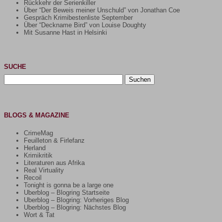
Rückkehr der Serienkiller
Über “Der Beweis meiner Unschuld” von Jonathan Coe
Gespräch Krimibestenliste September
Über “Deckname Bird” von Louise Doughty
Mit Susanne Hast in Helsinki
SUCHE
Suchen
nach:
BLOGS & MAGAZINE
CrimeMag
Feuilleton & Firlefanz
Herland
Krimikritik
Literaturen aus Afrika
Real Virtuality
Recoil
Tonight is gonna be a large one
Uberblog – Blogring Startseite
Uberblog – Blogring: Vorheriges Blog
Uberblog – Blogring: Nächstes Blog
Wort & Tat