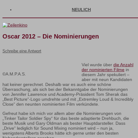
NEULICH
Oscar 2012 – Die Nominierungen
Schreibe eine Antwort
Viel wurde über
die Anzahl
der nominierten Filme
in
©A.M.P.A.S.
diesem Jahr spekuliert –
aber mit neun Kandidaten
hat keiner gerechnet. Deshalb war es auch eine schöne
Überraschung, als sich bei der Bekanntgabe der Nominierungen
von Jennifer Lawrence und Academy-Präsident Tom Sherak das
„Best Picture“-Logo umdrehte und mit „Extremley Loud & Incredibly
Close“ den neunten nominierten Film verkündete.
Gefreut habe ich mich vor allem aber die Nominierungen von
„Tinker Tailor Soldier Spy“ für das beste adaptierte Drehbuch, die
beste Musik und Gary Oldman als bester Hauptdarsteller. Dass
„Drive“ lediglich für Sound Mixing nominiert wird – nun ja,
wenigstens Alberts Brooks hätte ich gerne unter den besten
Nebendarstellern gesehen.