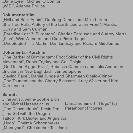
„Jane Eyre”, Michael O’Connor
„W.E.”, Arianne Phillips
Dokumentarfilm
„Hell and Back Again”, Danfung Dennis and Mike Lerner
„If a Tree Falls: A Story of the Earth Liberation Front”, Marshall
Curry and Sam Cullman
„Paradise Lost 3: Purgatory”, Charles Ferguson and Audrey Marrs
„Pina”, Wim Wenders and Gian-Piero Ringel
„Undefeated”, TJ Martin, Dan Lindsay and Richard Middlemas
Dokumentar-Kurzfilm
„The Barber of Birmingham: Foot Soldier of the Civil Rights
Movement”, Robin Fryday and Gail Dolgin
„God Is the Bigger Elvis”, Rebecca Cammisa and Julie Anderson
„Incident in New Baghdad”, James Spione
„Saving Face”, Daniel Junge and Sharmeen Obaid-Chinoy
„The Tsunami and the Cherry Blossom”, Lucy Walker and Kira
Carstensen
Schnitt
„The Artist”, Anne-Sophie Bion
Elfmal nominiert: "Hugo" (c)
and Michel Hazanavicius
Paramount Pictures
„The Descendants”, Kevin Tent
„The Girl with the Dragon
Tattoo”, Kirk Baxter and Angus Wall
„Hugo”, Thelma Schoonmaker
„Moneyball”, Christopher Tellefsen