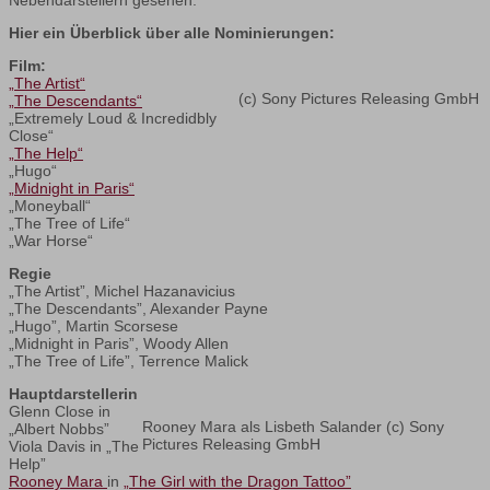
Hier ein Überblick über alle Nominierungen:
Film:
„The Artist“
(c) Sony Pictures Releasing GmbH
„The Descendants“
„Extremely Loud & Incredidbly
Close“
„The Help“
„Hugo“
„Midnight in Paris“
„Moneyball“
„The Tree of Life“
„War Horse“
Regie
„The Artist”, Michel Hazanavicius
„The Descendants”, Alexander Payne
„Hugo”, Martin Scorsese
„Midnight in Paris”, Woody Allen
„The Tree of Life”, Terrence Malick
Hauptdarstellerin
Glenn Close in
Rooney Mara als Lisbeth Salander (c) Sony
„Albert Nobbs”
Pictures Releasing GmbH
Viola Davis in „The
Help”
Rooney Mara
in
„The Girl with the Dragon Tattoo”