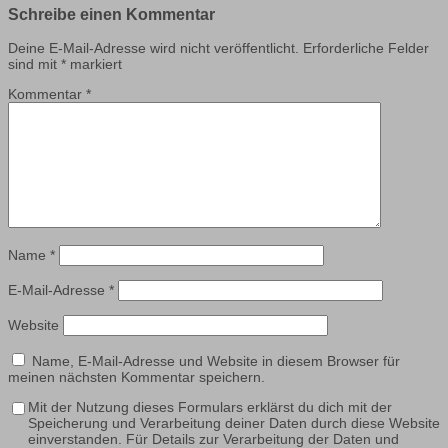
Schreibe einen Kommentar
Deine E-Mail-Adresse wird nicht veröffentlicht.
Erforderliche Felder
sind mit
*
markiert
Kommentar
*
Name
*
E-Mail-Adresse
*
Website
Name, E-Mail-Adresse und Website in diesem Browser für
meinen nächsten Kommentar speichern.
Mit der Nutzung dieses Formulars erklärst du dich mit der
Speicherung und Verarbeitung deiner Daten durch diese Website
einverstanden. Für Details zur Verarbeitung der Daten und