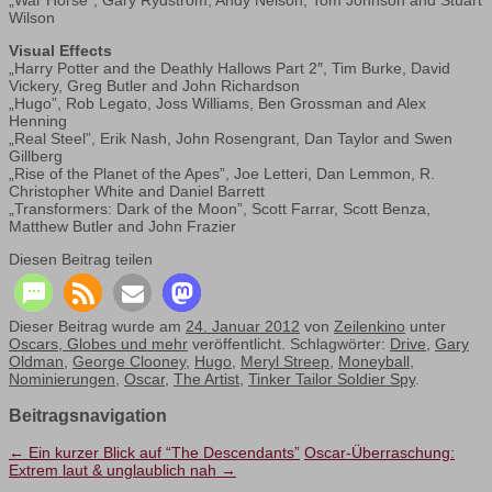
Wilson
Visual Effects
„Harry Potter and the Deathly Hallows Part 2″, Tim Burke, David
Vickery, Greg Butler and John Richardson
„Hugo”, Rob Legato, Joss Williams, Ben Grossman and Alex
Henning
„Real Steel”, Erik Nash, John Rosengrant, Dan Taylor and Swen
Gillberg
„Rise of the Planet of the Apes”, Joe Letteri, Dan Lemmon, R.
Christopher White and Daniel Barrett
„Transformers: Dark of the Moon”, Scott Farrar, Scott Benza,
Matthew Butler and John Frazier
Diesen Beitrag teilen
Dieser Beitrag wurde am
24. Januar 2012
von
Zeilenkino
unter
Oscars, Globes und mehr
veröffentlicht. Schlagwörter:
Drive
,
Gary
Oldman
,
George Clooney
,
Hugo
,
Meryl Streep
,
Moneyball
,
Nominierungen
,
Oscar
,
The Artist
,
Tinker Tailor Soldier Spy
.
Beitragsnavigation
←
Ein kurzer Blick auf “The Descendants”
Oscar-Überraschung:
Extrem laut & unglaublich nah
→