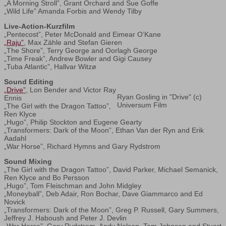
„A Morning Stroll”, Grant Orchard and Sue Goffe
„Wild Life” Amanda Forbis and Wendy Tilby
Live-Action-Kurzfilm
„Pentecost”, Peter McDonald and Eimear O’Kane
„Raju”
, Max Zähle and Stefan Gieren
„The Shore”, Terry George and Oorlagh George
„Time Freak”, Andrew Bowler and Gigi Causey
„Tuba Atlantic”, Hallvar Witzø
Sound Editing
„Drive”
, Lon Bender and Victor Ray
Ryan Gosling in "Drive" (c)
Ennis
Universum Film
„The Girl with the Dragon Tattoo”,
Ren Klyce
„Hugo”, Philip Stockton and Eugene Gearty
„Transformers: Dark of the Moon”, Ethan Van der Ryn and Erik
Aadahl
„War Horse”, Richard Hymns and Gary Rydstrom
Sound Mixing
„The Girl with the Dragon Tattoo”, David Parker, Michael Semanick,
Ren Klyce and Bo Persson
„Hugo”, Tom Fleischman and John Midgley
„Moneyball”, Deb Adair, Ron Bochar, Dave Giammarco and Ed
Novick
„Transformers: Dark of the Moon”, Greg P. Russell, Gary Summers,
Jeffrey J. Haboush and Peter J. Devlin
„War Horse”, Gary Rydstrom, Andy Nelson, Tom Johnson and Stuart