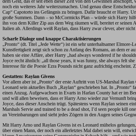
dem Geld, das er seit eben dieser Zeit von den Gewinnen abschöpft, wi
noch ein weiteres Jahr weiterzumachen. Und genau diese Entscheidu
Cap“ Capotorto ins Gefängnis zu bringen. Dafür braucht er Harry. U
große Summen. Dann – so McCormicks Plan – würde sich Harry hilfes
ihn von dem Killer Zip aus dem Weg räumen will, bereitet er seinen
Italien ab. Allerdings weiß Raylan, dass Harry zwar clever, aber nicht
Scharfe Dialoge und knappe Charaktisierungen
„Pronto“ (dt. Titel „Jede Wette“) ist ein sehr unterhaltsamer Elmo
Kunstfertigkeit zeigt sich schon zu Anfang des Romans, an dem er auf
haben sie eine Affäre, aber Harry „had always wondered if he shouldn
Joyce recht ähnlich: „all those years, it was funny, she always felt s
Interesse für die Poesie Ezra Pounds nicht ganz aufrichtig erscheint. 
Gestatten: Raylan Givens
Vor allem aber ist „Pronto“ der erste Auftritt von US-Marshal Raylan
Leonard sein aktuelles Buch „Raylan“ geschrieben hat. In „Pronto“ f
einen Anzug. Aufgewachsen in Evarts in Harlan County hat er im Berg
und will allen beweisen, dass er Harry Arno wieder zur Vernunft bring
Joyce, dass dieser Anschein trügt. Spätestens wenn Raylan seinen ein
Marshals Servie and trained to be a dead shot, I’d seen people kill one
an Vereinbarungen und sieht jedes Zögern in den Augen seines Gegner
Mit Harry Arno und Raylan Givens ist es Leonard mühelos gelungen, 
über einen Mann, der noch ein allerletztes Mal dabei sein will, entwi
klaren Anweisungen seine Gegenspieler in Schach hält – und wie tro