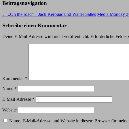
Beitragsnavigation
←
„On the road“ – Jack Kerouac und Walter Salles
Media Monday 
Schreibe einen Kommentar
Deine E-Mail-Adresse wird nicht veröffentlicht.
Erforderliche Felder 
Kommentar
*
Name
*
E-Mail-Adresse
*
Website
Name, E-Mail-Adresse und Website in diesem Browser für meine