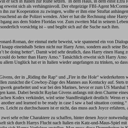
ll er sich in Italien zur Ruhe setzen.
In dem Haus, in dem einst Ezra P
ng erweist sich als verhängnisvoll. Der ehrgeizige FBI-Agent McCorm
m ihn zur Kooperation zu zwingen, wollte er ihm eine Straftat anhäng
uchend an die Polizei wenden. Aber er hat die Rechnung ohne Harrys 
 Abgang aus dem Süden Floridas vor. Zum zweiten Mal in seinem Leben 
 sonderlich vorsichtig ist – und begibt sich auf die Suche nach ihm.
re-Leonard-Roman, der einmal mehr beweist, wie spannend ein von Dial
 knapp eineinhalb Seiten nicht nur Harry Arno, sondern auch seine Bez
’t be doing better“. Damit wird sehr deutlich, dass Harry einen Hang z
he could do better than Harry Arno.“ Tatsächlich erweist sich Harry Arn
Zu allem Unglück hat er in Italien wieder angefangen zu trinken, so dass
 Givens, der in „Riding the Rap“ und „Fire in the Hole“ wiederkehren w
allen zunächst die Cowboy-Züge des Mannes aus Kentucky auf. Stets tr
werk gearbeitet und war bei den Marines, bevor er zum US Marshal Ser
en kann. Dabei besticht Raylan Givens anfangs mit dem Charme eines lei
fachen Kodex verkündet, wird seine Standfestigkeit deutlich: Wenn er s
 another and learned to be ready in case I saw a bad situation coming.“ D
s. Leicht zu durchschauen ist er nicht, das muss auch Joyce erfahren,
zwei sehr echte Charaktere zu schaffen, hinter denen Joyce notwendi
ckelt sich durch Harrys Flucht nach Italien ein Katz-und-Maus-Spiel mit
ttelig sich Harrys Verfolger anstellen. Man muss diese Dummheiten in 