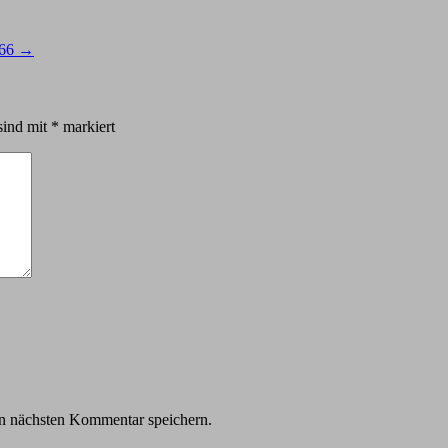
#66
→
sind mit
*
markiert
n nächsten Kommentar speichern.