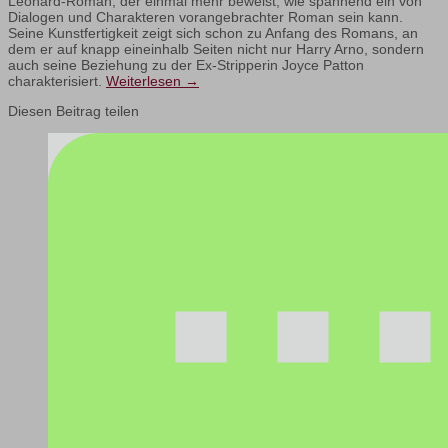
Leonard-Roman, der einmal mehr beweist, wie spannend ein von
Dialogen und Charakteren vorangebrachter Roman sein kann.
Seine Kunstfertigkeit zeigt sich schon zu Anfang des Romans, an
dem er auf knapp eineinhalb Seiten nicht nur Harry Arno, sondern
auch seine Beziehung zu der Ex-Stripperin Joyce Patton
charakterisiert.
Weiterlesen
→
Diesen Beitrag teilen