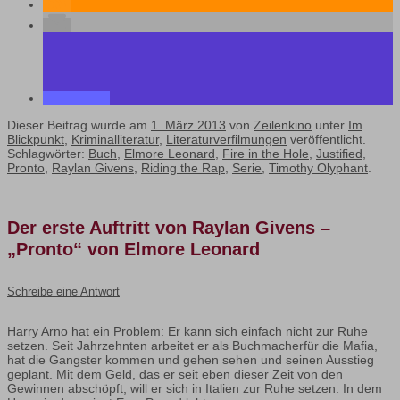
Dieser Beitrag wurde am
1. März 2013
von
Zeilenkino
unter
Im
Blickpunkt
,
Kriminalliteratur
,
Literaturverfilmungen
veröffentlicht.
Schlagwörter:
Buch
,
Elmore Leonard
,
Fire in the Hole
,
Justified
,
Pronto
,
Raylan Givens
,
Riding the Rap
,
Serie
,
Timothy Olyphant
.
Der erste Auftritt von Raylan Givens –
„Pronto“ von Elmore Leonard
Schreibe eine Antwort
Harry Arno hat ein Problem: Er kann sich einfach nicht zur Ruhe
setzen. Seit Jahrzehnten arbeitet er als Buchmacherfür die Mafia,
hat die Gangster kommen und gehen sehen und seinen Ausstieg
geplant. Mit dem Geld, das er seit eben dieser Zeit von den
Gewinnen abschöpft, will er sich in Italien zur Ruhe setzen.
In dem