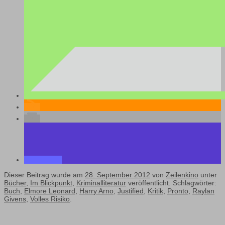
Dieser Beitrag wurde am
28. September 2012
von
Zeilenkino
unter
Bücher
,
Im Blickpunkt
,
Kriminalliteratur
veröffentlicht. Schlagwörter:
Buch
,
Elmore Leonard
,
Harry Arno
,
Justified
,
Kritik
,
Pronto
,
Raylan
Givens
,
Volles Risiko
.