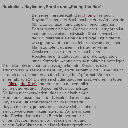
Rückblick: Raylan in „Pronto und „Riding the Rap“
Bei seinem ersten Auftritt in
„Pronto“
versucht
Raylan Givens, den Buchmacher Harry Arno vor der
Mafia zu schützen und zugleich einen eigenen
Patzer auszugleichen: Genau dieser Harry Arno ist
ihm bereits zweimal entwischt. Dabei erweist sich
der US Marshal als eine geradlinige Figur, die tut,
was getan werden muss. Ist er gezwungen, einen
Mann zu töten, quälen ihn hinterher keine
Gewissensbisse, aber er ist auch kein
Revolverheld. Stattdessen hat er die Lage stets
unter Kontrolle, wenngleich sein mitunter trotteliges
Verhalten etwas anderes aussagen könnte. Doch das ist ein
Trugschluss. Außerdem steht Raylan zu seinem Wort. Daher meint
er auch das Ultimatum an den Killer „The Zip“ ernst: Wenn er
innerhalb von 24 Stunden nicht die Stadt verlässt, wird er ihn töten.
In
„Riding the Rap“
konfrontiert ihn nun vor allem
seine neue Freundin Joyce mit Gewissensfragen.
Sie kann nicht verwinden, dass er einfach einen
Mann erschossen hat – und zweifelt daran, dass
Raylan die Situation tatsächlich im Griff hatte.
Raylan irritieren, ja, nerven diese Zweifel, allerdings
stellt Joyce diese Fragen zurecht. Vor allem aber
wird Raylan durch dieses Buch immer mehr zu
einem Westernhelden, der mit seinem Hut und
seinen Schießkünsten in einer Kriminalgeschichte