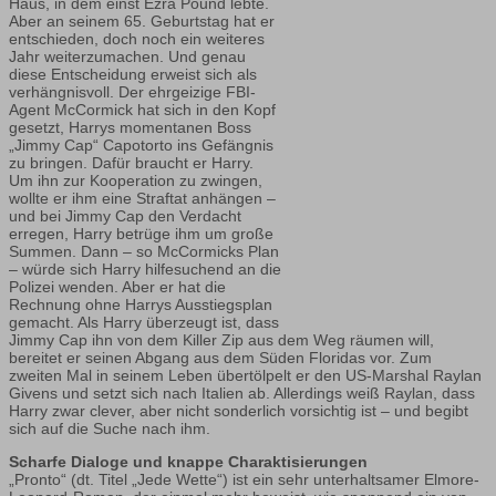
Haus, in dem einst Ezra Pound lebte.
Aber an seinem 65. Geburtstag hat er
entschieden, doch noch ein weiteres
Jahr weiterzumachen. Und genau
diese Entscheidung erweist sich als
verhängnisvoll. Der ehrgeizige FBI-
Agent McCormick hat sich in den Kopf
gesetzt, Harrys momentanen Boss
„Jimmy Cap“ Capotorto ins Gefängnis
zu bringen. Dafür braucht er Harry.
Um ihn zur Kooperation zu zwingen,
wollte er ihm eine Straftat anhängen –
und bei Jimmy Cap den Verdacht
erregen, Harry betrüge ihm um große
Summen. Dann – so McCormicks Plan
– würde sich Harry hilfesuchend an die
Polizei wenden. Aber er hat die
Rechnung ohne Harrys Ausstiegsplan
gemacht. Als Harry überzeugt ist, dass
Jimmy Cap ihn von dem Killer Zip aus dem Weg räumen will,
bereitet er seinen Abgang aus dem Süden Floridas vor. Zum
zweiten Mal in seinem Leben übertölpelt er den US-Marshal Raylan
Givens und setzt sich nach Italien ab. Allerdings weiß Raylan, dass
Harry zwar clever, aber nicht sonderlich vorsichtig ist – und begibt
sich auf die Suche nach ihm.
Scharfe Dialoge und knappe Charaktisierungen
„Pronto“ (dt. Titel „Jede Wette“) ist ein sehr unterhaltsamer Elmore-