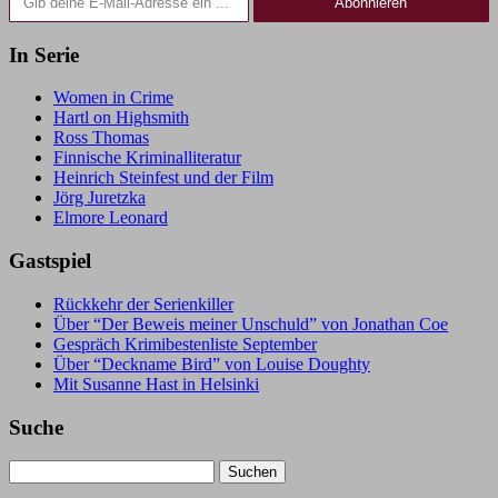
Abonnieren
In Serie
Women in Crime
Hartl on Highsmith
Ross Thomas
Finnische Kriminalliteratur
Heinrich Steinfest und der Film
Jörg Juretzka
Elmore Leonard
Gastspiel
Rückkehr der Serienkiller
Über “Der Beweis meiner Unschuld” von Jonathan Coe
Gespräch Krimibestenliste September
Über “Deckname Bird” von Louise Doughty
Mit Susanne Hast in Helsinki
Suche
Suchen
nach: