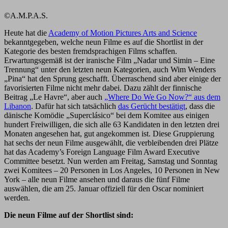
©A.M.P.A.S.
Heute hat die
Academy of Motion Pictures Arts and Science
bekanntgegeben, welche neun Filme es auf die Shortlist in der
Kategorie des besten fremdsprachigen Films schaffen.
Erwartungsgemäß ist der iranische Film „Nadar und Simin – Eine
Trennung“ unter den letzten neun Kategorien, auch Wim Wenders
„Pina“ hat den Sprung geschafft. Überraschend sind aber einige der
favorisierten Filme nicht mehr dabei. Dazu zählt der finnische
Beitrag „Le Havre“, aber auch
„Where Do We Go Now?“ aus dem
Libanon
. Dafür hat sich tatsächlich
das Gerücht bestätigt
, dass die
dänische Komödie „Superclásico“ bei dem Komitee aus einigen
hundert Freiwilligen, die sich alle 63 Kandidaten in den letzten drei
Monaten angesehen hat, gut angekommen ist. Diese Gruppierung
hat sechs der neun Filme ausgewählt, die verbleibenden drei Plätze
hat das Academy’s Foreign Language Film Award Executive
Committee besetzt. Nun werden am Freitag, Samstag und Sonntag
zwei Komitees – 20 Personen in Los Angeles, 10 Personen in New
York – alle neun Filme ansehen und daraus die fünf Filme
auswählen, die am 25. Januar offiziell für den Oscar nominiert
werden.
Die neun Filme auf der Shortlist sind: