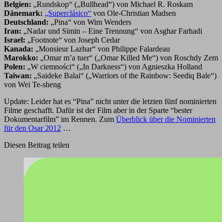
Belgien:
„Rundskop“ („Bullhead“) von Michael R. Roskam
Dänemark:
„Superclásico“
von Ole-Christian Madsen
Deutschland:
„Pina“ von Wim Wenders
Iran:
„Nadar und Simin – Eine Trennung“ von Asghar Farhadi
Israel:
„Footnote“ von Joseph Cedar
Kanada:
„Monsieur Lazhar“ von Philippe Falardeau
Marokko:
„Omar m’a tuer“ („Omar Killed Me“) von Roschdy Zem
Polen:
„W ciemności“ („In Darkness“) von Agnieszka Holland
Taiwan:
„Saideke Balai“ („Warriors of the Rainbow: Seediq Bale“)
von Wei Te-sheng
Update: Leider hat es “Pina” nicht unter die letzten fünf nominierten
Filme geschafft. Dafür ist der Film aber in der Sparte “bester
Dokumentarfilm” im Rennen. Zum
Überblick über die Nominierten
für den Osar 2012
…
Diesen Beitrag teilen