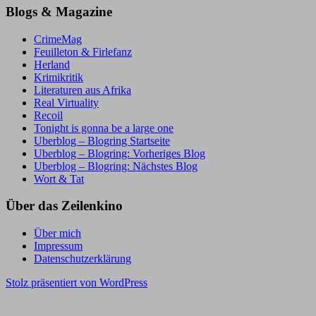
Blogs & Magazine
CrimeMag
Feuilleton & Firlefanz
Herland
Krimikritik
Literaturen aus Afrika
Real Virtuality
Recoil
Tonight is gonna be a large one
Uberblog – Blogring Startseite
Uberblog – Blogring: Vorheriges Blog
Uberblog – Blogring: Nächstes Blog
Wort & Tat
Über das Zeilenkino
Über mich
Impressum
Datenschutzerklärung
Stolz präsentiert von WordPress