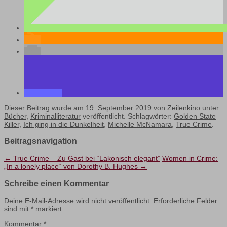
Dieser Beitrag wurde am
19. September 2019
von
Zeilenkino
unter
Bücher
,
Kriminalliteratur
veröffentlicht. Schlagwörter:
Golden State
Killer
,
Ich ging in die Dunkelheit
,
Michelle McNamara
,
True Crime
.
Beitragsnavigation
←
True Crime – Zu Gast bei “Lakonisch elegant”
Women in Crime:
„In a lonely place“ von Dorothy B. Hughes
→
Schreibe einen Kommentar
Deine E-Mail-Adresse wird nicht veröffentlicht.
Erforderliche Felder
sind mit
*
markiert
Kommentar
*