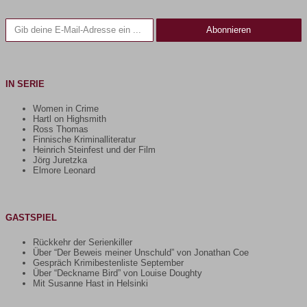
Gib deine E-Mail-Adresse ein ...
Abonnieren
IN SERIE
Women in Crime
Hartl on Highsmith
Ross Thomas
Finnische Kriminalliteratur
Heinrich Steinfest und der Film
Jörg Juretzka
Elmore Leonard
GASTSPIEL
Rückkehr der Serienkiller
Über “Der Beweis meiner Unschuld” von Jonathan Coe
Gespräch Krimibestenliste September
Über “Deckname Bird” von Louise Doughty
Mit Susanne Hast in Helsinki