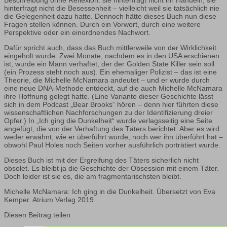
hinterfragt nicht die Besessenheit – vielleicht weil sie tatsächlich nie
die Gelegenheit dazu hatte. Dennoch hätte dieses Buch nun diese
Fragen stellen können. Durch ein Vorwort, durch eine weitere
Perspektive oder ein einordnendes Nachwort.
Dafür spricht auch, dass das Buch mittlerweile von der Wirklichkeit
eingeholt wurde: Zwei Monate, nachdem es in den USA erschienen
ist, wurde ein Mann verhaftet, der der Golden State Killer sein soll
(ein Prozess steht noch aus). Ein ehemaliger Polizist – das ist eine
Theorie, die Michelle McNamara andeutet – und er wurde durch
eine neue DNA-Methode entdeckt, auf die auch Michelle McNamara
ihre Hoffnung gelegt hatte. (Eine Variante dieser Geschichte lässt
sich in dem Podcast „Bear Brooks“ hören – denn hier führten diese
wissenschaftlichen Nachforschungen zu der Identifizierung dreier
Opfer.) In „Ich ging die Dunkelheit“ wurde verlagsseitig eine Seite
angefügt, die von der Verhaftung des Täters berichtet. Aber es wird
weder erwähnt, wie er überführt wurde, noch wer ihn überführt hat –
obwohl Paul Holes noch Seiten vorher ausführlich porträtiert wurde.
Dieses Buch ist mit der Ergreifung des Täters sicherlich nicht
obsolet. Es bleibt ja die Geschichte der Obsession mit einem Täter.
Doch leider ist sie es, die am fragmentarischsten bleibt.
Michelle McNamara: Ich ging in die Dunkelheit. Übersetzt von Eva
Kemper. Atrium Verlag 2019.
Diesen Beitrag teilen