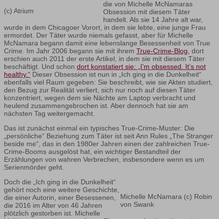
die von Michelle McNamaras
(c) Atrium
Obsession mit diesem Täter
handelt. Als sie 14 Jahre alt war,
wurde in dem Chicagoer Vorort, in dem sie lebte, eine junge Frau
ermordet. Der Täter wurde niemals gefasst, aber für Michelle
McNamara begann damit eine lebenslange Besessenheit von True
Crime. Im Jahr 2006 begann sie mit ihrem
True-Crime-Blog,
dort
erschien auch 2011 der erste Artikel, in dem sie mit diesem Täter
beschäftigt. Und schon
dort konstatiert sie: „I’m obsessed. It’s not
healthy.“
Dieser Obsession ist nun in „Ich ging in die Dunkelheit“
ebenfalls viel Raum gegeben: Sie beschreibt, wie sie Akten studiert,
den Bezug zur Realität verliert, sich nur noch auf diesen Täter
konzentriert, wegen dem sie Nächte am Laptop verbracht und
heulend zusammengebrochen ist. Aber dennoch hat sie am
nächsten Tag weitergemacht.
Das ist zunächst einmal ein typisches True-Crime-Muster: Die
„persönliche“ Beziehung zum Täter ist seit Ann Rules „The Stranger
beside me“, das in den 1980er Jahren einen der zahlreichen True-
Crime-Booms ausgelöst hat, ein wichtiger Bestandteil der
Erzählungen von wahren Verbrechen, insbesondere wenn es um
Serienmörder geht.
Doch die „Ich ging in die Dunkelheit“
gehört noch eine weitere Geschichte,
Michelle McNamara (c) Robin
die einer Autorin, einer Besessenen,
von Swank
die 2016 im Alter von 46 Jahren
plötzlich gestorben ist. Michelle