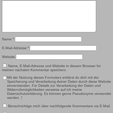
Name
*
E-Mail-Adresse
*
Website
Name, E-Mail-Adresse und Website in diesem Browser für
meinen nächsten Kommentar speichern.
Mit der Nutzung dieses Formulars erklärst du dich mit der
Speicherung und Verarbeitung deiner Daten durch diese Website
einverstanden. Für Details zur Verarbeitung der Daten und
Widerrufsmöglichkeiten verweise auf ich meine
Datenschutzerklärung. Es können gerne Pseudonyme verwendet
werden.
*
Benachrichtige mich über nachfolgende Kommentare via E-Mail.