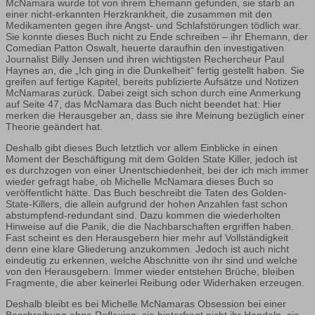
McNamara wurde tot von ihrem Ehemann gefunden, sie starb an
einer nicht-erkannten Herzkrankheit, die zusammen mit den
Medikamenten gegen ihre Angst- und Schlafstörungen tödlich war.
Sie konnte dieses Buch nicht zu Ende schreiben – ihr Ehemann, der
Comedian Patton Oswalt, heuerte daraufhin den investigativen
Journalist Billy Jensen und ihren wichtigsten Rechercheur Paul
Haynes an, die „Ich ging in die Dunkelheit“ fertig gestellt haben. Sie
greifen auf fertige Kapitel, bereits publizierte Aufsätze und Notizen
McNamaras zurück. Dabei zeigt sich schon durch eine Anmerkung
auf Seite 47, das McNamara das Buch nicht beendet hat: Hier
merken die Herausgeber an, dass sie ihre Meinung bezüglich einer
Theorie geändert hat.
Deshalb gibt dieses Buch letztlich vor allem Einblicke in einen
Moment der Beschäftigung mit dem Golden State Killer, jedoch ist
es durchzogen von einer Unentschiedenheit, bei der ich mich immer
wieder gefragt habe, ob Michelle McNamara dieses Buch so
veröffentlicht hätte. Das Buch beschreibt die Taten des Golden-
State-Killers, die allein aufgrund der hohen Anzahlen fast schon
abstumpfend-redundant sind. Dazu kommen die wiederholten
Hinweise auf die Panik, die die Nachbarschaften ergriffen haben.
Fast scheint es den Herausgebern hier mehr auf Vollständigkeit
denn eine klare Gliederung anzukommen. Jedoch ist auch nicht
eindeutig zu erkennen, welche Abschnitte von ihr sind und welche
von den Herausgebern. Immer wieder entstehen Brüche, bleiben
Fragmente, die aber keinerlei Reibung oder Widerhaken erzeugen.
Deshalb bleibt es bei Michelle McNamaras Obsession bei einer
Beschreibung ohne Reflexion: sie hinterfragt nicht ihr Handeln, sie