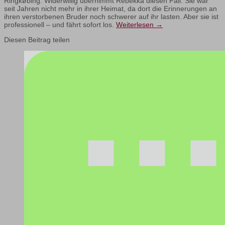
Ringkøbing. Widerwillig übernimmt Rebekka diesen Fall. Sie war
seit Jahren nicht mehr in ihrer Heimat, da dort die Erinnerungen an
ihren verstorbenen Bruder noch schwerer auf ihr lasten. Aber sie ist
professionell – und fährt sofort los.
Weiterlesen
→
Diesen Beitrag teilen