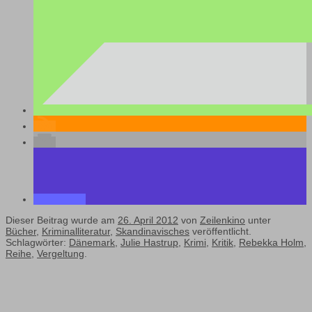
Dieser Beitrag wurde am
26. April 2012
von
Zeilenkino
unter
Bücher
,
Kriminalliteratur
,
Skandinavisches
veröffentlicht.
Schlagwörter:
Dänemark
,
Julie Hastrup
,
Krimi
,
Kritik
,
Rebekka Holm
,
Reihe
,
Vergeltung
.