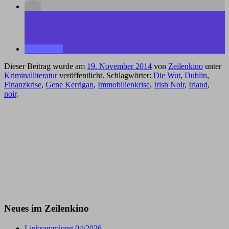
Dieser Beitrag wurde am
19. November 2014
von
Zeilenkino
unter
Kriminalliteratur
veröffentlicht. Schlagwörter:
Die Wut
,
Dublin
,
Finanzkrise
,
Gene Kerrigan
,
Immobilienkrise
,
Irish Noir
,
Irland
,
noir
.
Neues im Zeilenkino
Linksammlung 04/2026