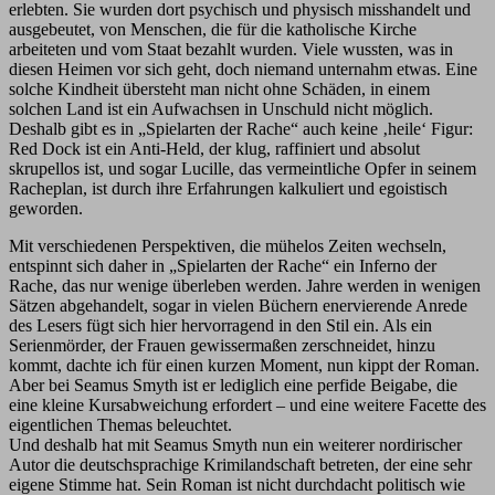
erlebten. Sie wurden dort psychisch und physisch misshandelt und
ausgebeutet, von Menschen, die für die katholische Kirche
arbeiteten und vom Staat bezahlt wurden. Viele wussten, was in
diesen Heimen vor sich geht, doch niemand unternahm etwas. Eine
solche Kindheit übersteht man nicht ohne Schäden, in einem
solchen Land ist ein Aufwachsen in Unschuld nicht möglich.
Deshalb gibt es in „Spielarten der Rache“ auch keine ‚heile‘ Figur:
Red Dock ist ein Anti-Held, der klug, raffiniert und absolut
skrupellos ist, und sogar Lucille, das vermeintliche Opfer in seinem
Racheplan, ist durch ihre Erfahrungen kalkuliert und egoistisch
geworden.
Mit verschiedenen Perspektiven, die mühelos Zeiten wechseln,
entspinnt sich daher in „Spielarten der Rache“ ein Inferno der
Rache, das nur wenige überleben werden. Jahre werden in wenigen
Sätzen abgehandelt, sogar in vielen Büchern enervierende Anrede
des Lesers fügt sich hier hervorragend in den Stil ein. Als ein
Serienmörder, der Frauen gewissermaßen zerschneidet, hinzu
kommt, dachte ich für einen kurzen Moment, nun kippt der Roman.
Aber bei Seamus Smyth ist er lediglich eine perfide Beigabe, die
eine kleine Kursabweichung erfordert – und eine weitere Facette des
eigentlichen Themas beleuchtet.
Und deshalb hat mit Seamus Smyth nun ein weiterer nordirischer
Autor die deutschsprachige Krimilandschaft betreten, der eine sehr
eigene Stimme hat. Sein Roman ist nicht durchdacht politisch wie