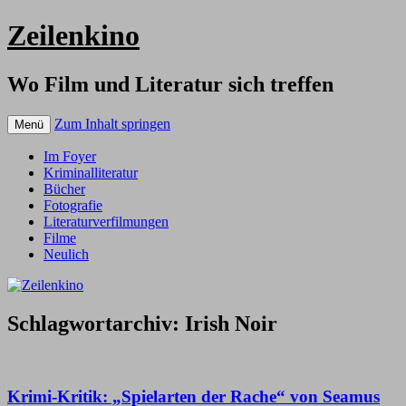
Zeilenkino
Wo Film und Literatur sich treffen
Zum Inhalt springen
Menü
Im Foyer
Kriminalliteratur
Bücher
Fotografie
Literaturverfilmungen
Filme
Neulich
Schlagwortarchiv:
Irish Noir
Krimi-Kritik: „Spielarten der Rache“ von Seamus