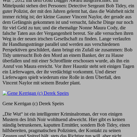
Wut“, 2012 mit dem Gold Dagger Award ausgezeichnet. Im
Mittelpunkt stehen drei Personen: Detective Sergeant Bob Tidey, ein
guter Polizist, der mit den Jahren gelernt hat, dass die Wahrheit nicht
immer richtig ist; der kleine Gauner Vincent Naylor, der gerade aus
dem Gefängnis gekommen ist und versucht, falsche Dinge nur noch
für viel Geld zu tun; und die ehemalige Nonne Maura Cody, die
falsche Taten aus der Vergangenheit bereut. Sie alle versuchen ihren
Weg in der neuen irischen Gesellschaft zu finden. Lange verlaufen
ihr Handlungsstränge parallel und werden aus verschiedenen
Perspektiven geschildert, dann bringt ein Zufall sie zusammen: Bob
Tidy untersucht Bob den Mord an einem Banker, der zu Hause
überfallen und mit einer Schrotflinte erschossen wurde, als ihn ein
Anruf von Maura erreicht. Vor ihrer Haustür steht seit einigen Tagen
ein Lieferwagen, der ihr verdächtigt vorkommt. Und dieser
Lieferwagen spielt wiederum eine Rolle in dem Überfall, den
Vincent Naylor mit seinem Bruder plant.
Gene Kerrigan (c) Derek Speirs
„Die Wut“ ist ein intelligenter Kriminalroman, der von einigen
Mustern des Irish Noir wohltuend abweicht. Hier gibt es keinen
ständig betrunkenen, kaputten Ermittler, sondern Bob Tidey, einen
hilfsbereiten, pragmatischen Polizisten, der Kontakt zu seinen
Zeugen und Spitzel hält, stets das Richtige tun will, aber nicht