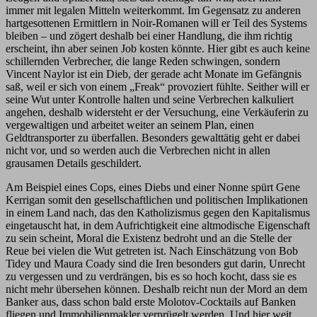
immer mit legalen Mitteln weiterkommt. Im Gegensatz zu anderen
hartgesottenen Ermittlern in Noir-Romanen will er Teil des Systems
bleiben – und zögert deshalb bei einer Handlung, die ihm richtig
erscheint, ihn aber seinen Job kosten könnte. Hier gibt es auch keine
schillernden Verbrecher, die lange Reden schwingen, sondern
Vincent Naylor ist ein Dieb, der gerade acht Monate im Gefängnis
saß, weil er sich von einem „Freak“ provoziert fühlte. Seither will er
seine Wut unter Kontrolle halten und seine Verbrechen kalkuliert
angehen, deshalb widersteht er der Versuchung, eine Verkäuferin zu
vergewaltigen und arbeitet weiter an seinem Plan, einen
Geldtransporter zu überfallen. Besonders gewalttätig geht er dabei
nicht vor, und so werden auch die Verbrechen nicht in allen
grausamen Details geschildert.
Am Beispiel eines Cops, eines Diebs und einer Nonne spürt Gene
Kerrigan somit den gesellschaftlichen und politischen Implikationen
in einem Land nach, das den Katholizismus gegen den Kapitalismus
eingetauscht hat, in dem Aufrichtigkeit eine altmodische Eigenschaft
zu sein scheint, Moral die Existenz bedroht und an die Stelle der
Reue bei vielen die Wut getreten ist. Nach Einschätzung von Bob
Tidey und Maura Coady sind die Iren besonders gut darin, Unrecht
zu vergessen und zu verdrängen, bis es so hoch kocht, dass sie es
nicht mehr übersehen können. Deshalb reicht nun der Mord an dem
Banker aus, dass schon bald erste Molotov-Cocktails auf Banken
fliegen und Immobilienmakler verprügelt werden. Und hier weit