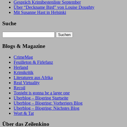
Gespräch Krimibestenliste September
Über “Deckname Bird” von Louise Doughty
Mit Susanne Hast in Helsinki
Suche
Suchen
nach:
Blogs & Magazine
CrimeMag
Feuilleton & Firlefanz
Herland
Krimikritik
Literaturen aus Afrika
Real Virtuality
Recoil
Tonight is gonna be a large one
Uberblog – Blogring Startseite
Uberblog – Blogring: Vorheriges Blog
Uberblog – Blogring: Nächstes Blog
Wort & Tat
Über das Zeilenkino