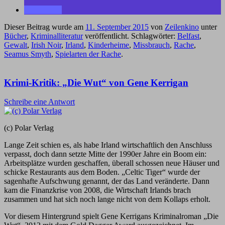
Dieser Beitrag wurde am
11. September 2015
von
Zeilenkino
unter
Bücher
,
Kriminalliteratur
veröffentlicht. Schlagwörter:
Belfast
,
Gewalt
,
Irish Noir
,
Irland
,
Kinderheime
,
Missbrauch
,
Rache
,
Seamus Smyth
,
Spielarten der Rache
.
Krimi-Kritik: „Die Wut“ von Gene Kerrigan
Schreibe eine Antwort
(c) Polar Verlag
Lange Zeit schien es, als habe Irland wirtschaftlich den Anschluss
verpasst, doch dann setzte Mitte der 1990er Jahre ein Boom ein:
Arbeitsplätze wurden geschaffen, überall schossen neue Häuser und
schicke Restaurants aus dem Boden. „Celtic Tiger“ wurde der
sagenhafte Aufschwung genannt, der das Land veränderte. Dann
kam die Finanzkrise von 2008, die Wirtschaft Irlands brach
zusammen und hat sich noch lange nicht von dem Kollaps erholt.
Vor diesem Hintergrund spielt Gene Kerrigans Kriminalroman „Die