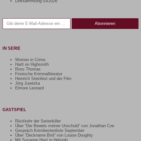
Linksammlung 03/2026
Gib deine E-Mail-Adresse ein ...
Abonnieren
IN SERIE
Women in Crime
Hartl on Highsmith
Ross Thomas
Finnische Kriminalliteratur
Heinrich Steinfest und der Film
Jörg Juretzka
Elmore Leonard
GASTSPIEL
Rückkehr der Serienkiller
Über “Der Beweis meiner Unschuld” von Jonathan Coe
Gespräch Krimibestenliste September
Über “Deckname Bird” von Louise Doughty
Mit Susanne Hast in Helsinki