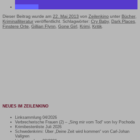
Dieser Beitrag wurde am
22. Mai 2013
von
Zeilenkino
unter
Bücher
,
Kriminalliteratur
veröffentlicht. Schlagwörter:
Cry Baby
,
Dark Places
,
Finstere Orte
,
Gillian Flynn
,
Gone Girl
,
Krimi
,
Kritik
.
NEUES IM ZEILENKINO
Linksammlung 04/2026
Verbrecherische Frauen (2) – „Sing mir vom Tod“ von Ivy Pochoda
Krimibestenliste Juli 2026
Schwedenkrimi: Über „Deine Zeit wird kommen“ von Carl-Johan
Vallgren