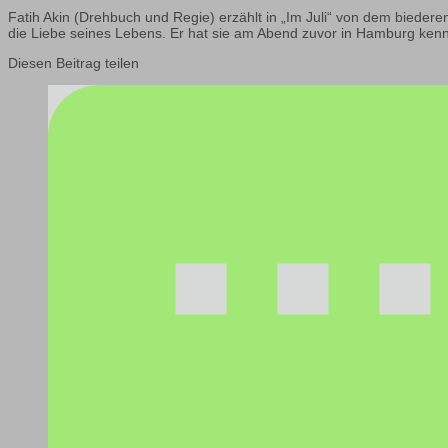
Fatih Akin (Drehbuch und Regie) erzählt in „Im Juli“ von dem biedere
die Liebe seines Lebens. Er hat sie am Abend zuvor in Hamburg kenn
Diesen Beitrag teilen