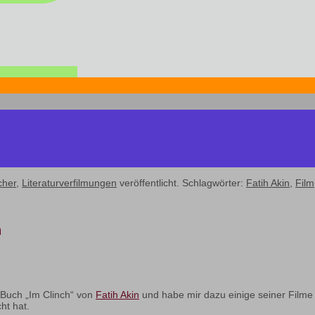
cher
,
Literaturverfilmungen
veröffentlicht. Schlagwörter:
Fatih Akin
,
Film
n
Buch „Im Clinch“ von
Fatih Akin
und habe mir dazu einige seiner Film
ht hat.