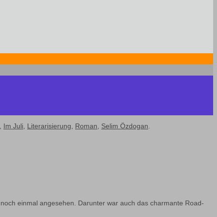
,
Im Juli
,
Literarisierung
,
Roman
,
Selim Özdogan
.
e noch einmal angesehen. Darunter war auch das charmante Road-