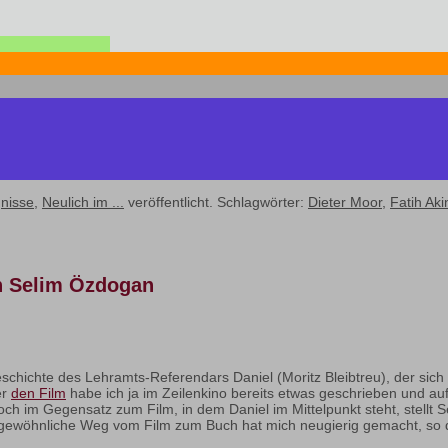
gnisse
,
Neulich im ...
veröffentlicht. Schlagwörter:
Dieter Moor
,
Fatih Aki
on Selim Özdogan
schichte des Lehramts-Referendars Daniel (Moritz Bleibtreu), der sich
er
den Film
habe ich ja im Zeilenkino bereits etwas geschrieben und 
ch im Gegensatz zum Film, in dem Daniel im Mittelpunkt steht, stellt 
 ungewöhnliche Weg vom Film zum Buch hat mich neugierig gemacht, so