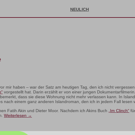
NEULICH
e
 vor mir haben – war der Satz am heutigen Tag, den ich nicht vergessen
n“
vorgestellt hat. Darin erzählt er von einer jungen Dokumentarfilmerin
emerkt, dass sie diese Wohnung nicht mehr verlassen kann. In Islan
gt es nach einem ganz anderen Islandroman, den ich in jedem Fall lesen 
hen Fatih Akin und Dieter Moor. Nachdem ich Akins Buch
„Im Clinch“
fü
n.
Weiterlesen
→