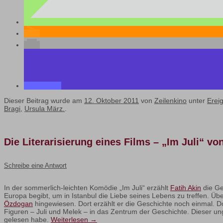
Dieser Beitrag wurde am
12. Oktober 2011
von
Zeilenkino
unter
Erei
Bragi
,
Ursula März.
.
Die Literarisierung eines Films – „Im Juli“ v
Schreibe eine Antwort
In der sommerlich-leichten Komödie „Im Juli“ erzählt
Fatih Akin
die Ge
Europa begibt, um in Istanbul die Liebe seines Lebens zu treffen. Üb
Özdogan
hingewiesen. Dort erzählt er die Geschichte noch einmal. Do
Figuren – Juli und Melek – in das Zentrum der Geschichte. Dieser
gelesen habe.
Weiterlesen
→