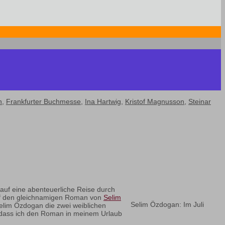
n
,
Frankfurter Buchmesse
,
Ina Hartwig
,
Kristof Magnusson
,
Steinar
 auf eine abenteuerliche Reise durch
auf den gleichnamigen Roman von
Selim
Selim Özdogan: Im Juli
Selim Özdogan die zwei weiblichen
 dass ich den Roman in meinem Urlaub