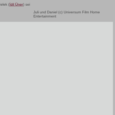
Melek (
İdil Üner
) sei
Juli und Daniel (c) Universum Film Home
Entertainment