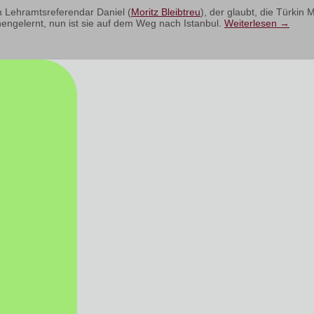
n Lehramtsreferendar Daniel (
Moritz Bleibtreu
), der glaubt, die Türkin 
engelernt, nun ist sie auf dem Weg nach Istanbul.
Weiterlesen
→