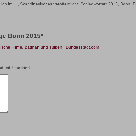
ich im ...
,
Skandinavisches
veröffentlicht. Schlagwörter:
2015
,
Bonn
,
E
ge Bonn 2015
“
vische Filme, Batman und Tulpen | Bundesstadt.com
ind mit
*
markiert