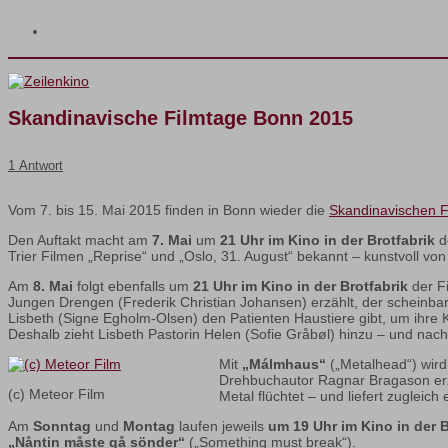
Skandinavische Filmtage Bonn 2015
1 Antwort
Vom 7. bis 15. Mai 2015 finden in Bonn wieder die
Skandinavischen F
Den Auftakt macht am
7. Mai
um
21 Uhr im Kino in der Brotfabrik
d
Trier Filmen „Reprise“ und „Oslo, 31. August“ bekannt – kunstvoll von
Am
8. Mai
folgt ebenfalls um
21 Uhr im Kino in der Brotfabrik
der F
Jungen Drengen (Frederik Christian Johansen) erzählt, der scheinbar g
Lisbeth (Signe Egholm-Olsen) den Patienten Haustiere gibt, um ihre 
Deshalb zieht Lisbeth Pastorin Helen (Sofie Gråbøl) hinzu – und na
Mit
„Málmhaus“
(„Metalhead“) wir
Drehbuchautor Ragnar Bragason erzäh
(c) Meteor Film
Metal flüchtet – und liefert zugleic
Am
Sonntag
und
Montag
laufen jeweils
um 19 Uhr im Kino in der B
„Nåntin måste gå sönder“
(„Something must break“).