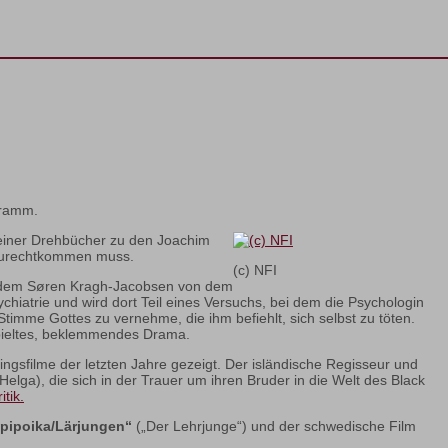
gramm.
 seiner Drehbücher zu den Joachim
on zurechtkommen muss.
(c) NFI
n dem Søren Kragh-Jacobsen von dem
chiatrie und wird dort Teil eines Versuchs, bei dem die Psychologin
timme Gottes zu vernehme, die ihm befiehlt, sich selbst zu töten.
spieltes, beklemmendes Drama.
ingsfilme der letzten Jahre gezeigt. Der isländische Regisseur und
lga), die sich in der Trauer um ihren Bruder in die Welt des Black
tik.
pipoika/Lärjungen“
(„Der Lehrjunge“) und der schwedische Film