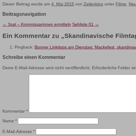
Dieser Beitrag wurde am
4. Mai 2015
von
Zeilenkino
unter
Filme
,
Neul
Beitragsnavigation
←
3sat – Kommissarinnen ermitteln
Sehliste 01
→
Ein Kommentar zu „
Skandinavische Filmta
Pingback:
Bonner Linktipps am Dienstag: Mackefest, skandina
Schreibe einen Kommentar
Deine E-Mail-Adresse wird nicht veröffentlicht.
Erforderliche Felder s
Kommentar
*
Name
*
E-Mail-Adresse
*