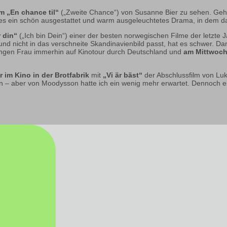
um
„En chance til“
(„Zweite Chance“) von Susanne Bier zu sehen. Gehof
ndes ein schön ausgestattet und warm ausgeleuchtetes Drama, in dem d
 din“
(„Ich bin Dein“) einer der besten norwegischen Filme der letzte J
 und nicht in das verschneite Skandinavienbild passt, hat es schwer. D
ungen Frau immerhin auf Kinotour durch Deutschland und
am Mittwoch
r im Kino in der Brotfabrik
mit
„Vi är bäst“
der Abschlussfilm von Lu
en – aber von Moodysson hatte ich ein wenig mehr erwartet. Dennoch e