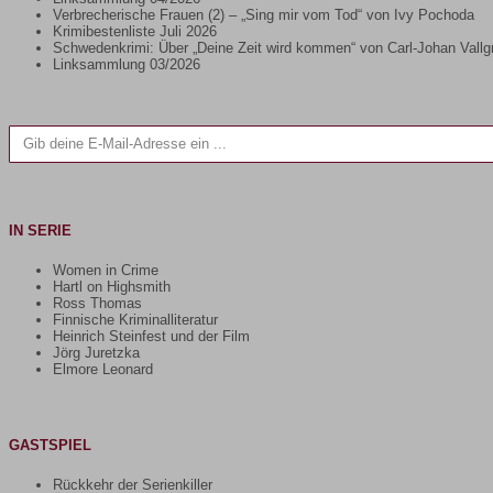
Verbrecherische Frauen (2) – „Sing mir vom Tod“ von Ivy Pochoda
Krimibestenliste Juli 2026
Schwedenkrimi: Über „Deine Zeit wird kommen“ von Carl-Johan Vallg
Linksammlung 03/2026
Gib deine E-Mail-Adresse ein ...
IN SERIE
Women in Crime
Hartl on Highsmith
Ross Thomas
Finnische Kriminalliteratur
Heinrich Steinfest und der Film
Jörg Juretzka
Elmore Leonard
GASTSPIEL
Rückkehr der Serienkiller