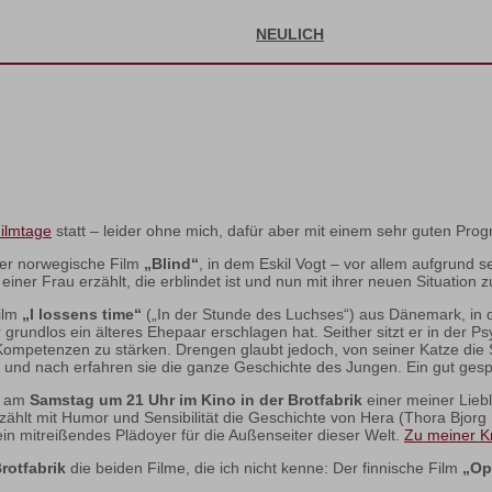
NEULICH
ilmtage
statt – leider ohne mich, dafür aber mit einem sehr guten Pro
er norwegische Film
„Blind“
, in dem Eskil Vogt – vor allem aufgrund
 einer Frau erzählt, die erblindet ist und nun mit ihrer neuen Situati
ilm
„I lossens time“
(„In der Stunde des Luchses“) aus Dänemark, i
rundlos ein älteres Ehepaar erschlagen hat. Seither sitzt er in der Psy
Kompetenzen zu stärken. Drengen glaubt jedoch, von seiner Katze die S
ch und nach erfahren sie die ganze Geschichte des Jungen. Ein gut ge
d am
Samstag um 21 Uhr im Kino in der Brotfabrik
einer meiner Liebl
lt mit Humor und Sensibilität die Geschichte von Hera (Thora Bjorg He
h ein mitreißendes Plädoyer für die Außenseiter dieser Welt.
Zu meiner Kri
rotfabrik
die beiden Filme, die ich nicht kenne: Der finnische Film
„Op