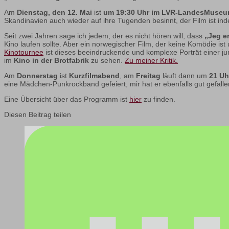
Am
Dienstag, den 12. Mai
ist
um 19:30 Uhr im LVR-LandesMuse
Skandinavien auch wieder auf ihre Tugenden besinnt, der Film ist i
Seit zwei Jahren sage ich jedem, der es nicht hören will, dass
„Jeg er
Kino laufen sollte. Aber ein norwegischer Film, der keine Komödie ist
Kinotournee
ist dieses beeindruckende und komplexe Porträt einer j
im
Kino in der Brotfabrik
zu sehen.
Zu meiner Kritik.
Am
Donnerstag
ist
Kurzfilmabend
, am
Freitag
läuft dann um
21 Uh
eine Mädchen-Punkrockband gefeiert, mir hat er ebenfalls gut gefall
Eine Übersicht über das Programm ist
hier
zu finden.
Diesen Beitrag teilen