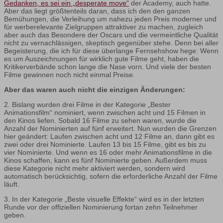
Gedanken, es sei ein „desperate move“
der Academy, auch hatte.
Aber das liegt größtenteils daran, dass ich den den ganzen
Bemühungen, die Verleihung um nahezu jeden Preis moderner und
für werberelevante Zielgruppen attraktiver zu machen, zugleich
aber auch das Besondere der Oscars und die vermeintliche Qualität
nicht zu vernachlässigen, skeptisch gegenüber stehe. Denn bei aller
Begeisterung, die ich für diese überlange Fernsehshow hege: Wenn
es um Auszeichnungen für wirklich gute Filme geht, haben die
Kritikerverbände schon lange die Nase vorn. Und viele der besten
Filme gewinnen noch nicht einmal Preise.
Aber das waren auch nicht die einzigen Änderungen:
2. Bislang wurden drei Filme in der Kategorie „Bester
Animationsfilm“ nominiert, wenn zwischen acht und 15 Filmen in
den Kinos liefen. Sobald 16 Filme zu sehen waren, wurde die
Anzahl der Nominierten auf fünf erweitert. Nun wurden die Grenzen
hier geändert: Laufen zwischen acht und 12 Filme an, dann gibt es
zwei oder drei Nominierte. Laufen 13 bis 15 Filme, gibt es bis zu
vier Nominierte. Und wenn es 16 oder mehr Animationsfilme in die
Kinos schaffen, kann es fünf Nominierte geben. Außerdem muss
diese Kategorie nicht mehr aktiviert werden, sondern wird
automatisch berücksichtig, sofern die erforderliche Anzahl der Filme
läuft.
3. In der Kategorie „Beste visuelle Effekte“ wird es in der letzten
Runde vor der offiziellen Nominierung fortan zehn Teilnehmer
geben.