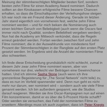
Meinung der stimmberechtigten Mitglieder besten fünf, sondern
besten zehn Filme für einen Academy Award nominiert. Dadurch
sollten an den Kinokassen erfolgreiche Filme bessere Chancen
erhalten, so dass die Einschaltquoten der Verleihungshow steigen.
Ich war noch nie ein Freund dieser Änderung. Gerade im letzten
Jahr stand eigentlich von vorneherein fest, welche zehn Filme
nominiert werden – und für mich bekam die Nominierung auch
einen leichten Geruch von Beliebigkeit (auch wenn die Oscars fast
immer nicht nach Qualität, sondern Beliebtheit vergeben werden).
Nun hat die Academy am Mittwoch verkündet, dass die Regeln
erneut geändert werden. Fortan werden zwischen fünf und zehn
Filme nominiert, die in der Auswahlrunde von mindestens fünf
Prozent der Stimmberechtigten in der Rangliste auf den ersten Platz
gesetzt werden. Im Ergebnis wird die Anzahl der nominierten Filme
also schwanken.
Ich finde diese Entscheidung grundsätzlich nicht schlecht, zumal in
diesem Jahr zwar zehn Filme nominiert waren, aber von
vorneherein nur drei, vielleicht vier Beiträgen eine Gewinnchance
hatten. Und ich stimme
Sasha Stone
(auch wenn ich ihre
grenzenlose Begeisterung für „The Social Network“ nicht teile) zu,
dass es nun im Vorfeld spannender wird. Denn nun geht es nicht
mehr nur darum, wer nominiert wird – sondern auch wie viele Filme
genannt werden. Ich bin außerdem gespannt, wie die Studios
darauf reagieren. Werden sie ihre Oscar-Kampagnen nun auf einen
Film konzentrieren, damit er es über die 5-Prozent Hürde schafft?
Oder werden sie versuchen, das Feld der nominierten Filme zu
erweitern. Allerdings muss ich auch zugeben, dass ich
Peter Knegts