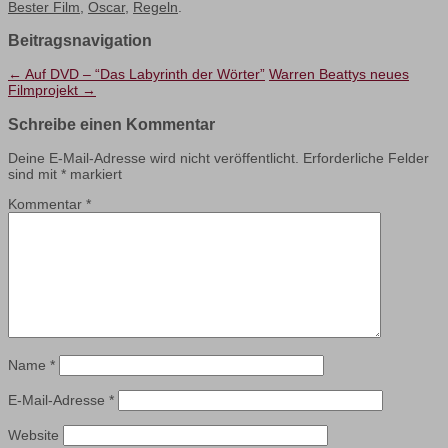
Bester Film
,
Oscar
,
Regeln
.
Beitragsnavigation
←
Auf DVD – “Das Labyrinth der Wörter”
Warren Beattys neues
Filmprojekt
→
Schreibe einen Kommentar
Deine E-Mail-Adresse wird nicht veröffentlicht.
Erforderliche Felder
sind mit
*
markiert
Kommentar
*
Name
*
E-Mail-Adresse
*
Website